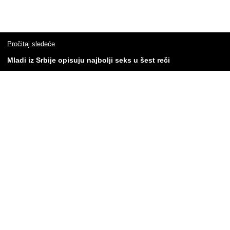
Pročitaj sledeće
Mladi iz Srbije opisuju najbolji seks u šest reči