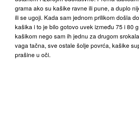
grama ako su kašike ravne ili pune, a duplo ni
ili se ugoji. Kada sam jednom prilikom došla d
kašika i to je bilo gotovo uvek između 75 i 80
kašikom nego sam ih jednu za drugom srokala 
vaga tačna, sve ostale šolje povrća, kašike su
prašine u oči.