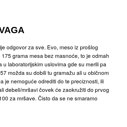
 VAGA
nije odgovor za sve. Evo, meso iz prošlog
ti 175 grama mesa bez masnoće, to je odmah
u laboratorijskim uslovima gde su merili pa
0,57 možda su dobili tu gramažu ali u običnom
a je nemoguće odrediti do te preciznosti, ili
li debeli/mršavi čovek će zaokružiti do prvog
i 100 za mršave. Čisto da se ne smaramo