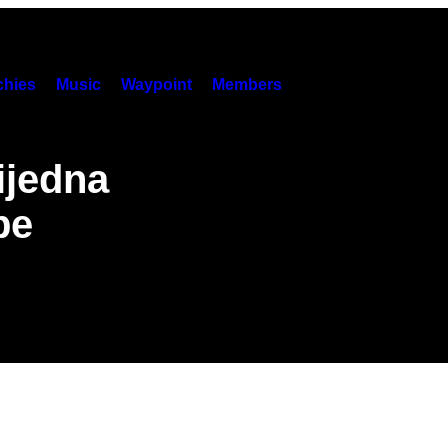
hies
Music
Waypoint
Members
ijedna
pe