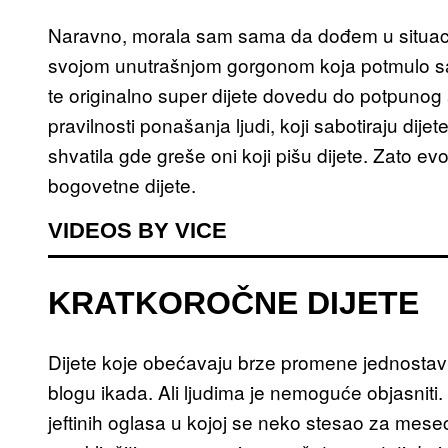
Naravno, morala sam sama da dođem u situaci
svojom unutrašnjom gorgonom koja potmulo sabo
te originalno super dijete dovedu do potpuno
pravilnosti ponašanja ljudi, koji sabotiraju dijet
shvatila gde greše oni koji pišu dijete. Zato ev
bogovetne dijete.
VIDEOS BY VICE
KRATKOROČNE DIJETE
Dijete koje obećavaju brze promene jednostav
blogu ikada. Ali ljudima je nemoguće objasniti.
jeftinih oglasa u kojoj se neko stesao za mes