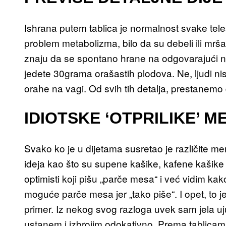
Ishrana putem tablica je normalnost svake telesn
problem metabolizma, bilo da su debeli ili mrš
znaju da se spontano hrane na odgovarajući nač
jedete 30grama orašastih plodova. Ne, ljudi n
orahe na vagi. Od svih tih detalja, prestanemo d
IDIOTSKE ‘OTPRILIKE’ M
Svako ko je u dijetama susretao je različite me
ideja kao što su supene kašike, kafene kašike šo
optimisti koji pišu „parče mesa“ i već vidim 
moguće parče mesa jer „tako piše“. I opet, to j
primer. Iz nekog svog razloga uvek sam jela u
ustanem i izbrojim odokativno. Prema tablicam