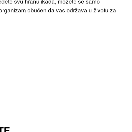
 jedete svu hranu ikada, možete se samo
je organizam obučen da vas održava u životu za
TE