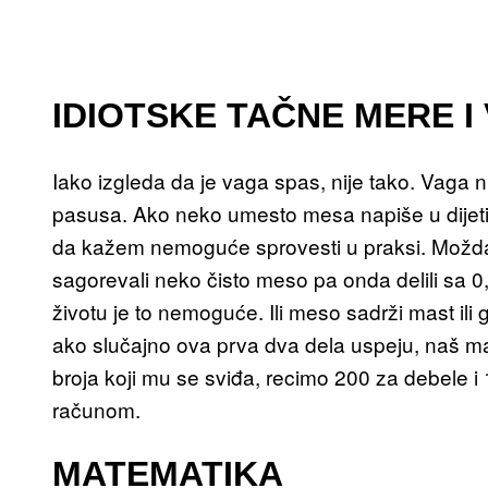
IDIOTSKE TAČNE MERE I
Iako izgleda da je vaga spas, nije tako. Vaga 
pasusa. Ako neko umesto mesa napiše u dije
da kažem nemoguće sprovesti u praksi. Možda 
sagorevali neko čisto meso pa onda delili sa 
životu je to nemoguće. Ili meso sadrži mast ili g
ako slučajno ova prva dva dela uspeju, naš ma
broja koji mu se sviđa, recimo 200 za debele 
računom.
MATEMATIKA