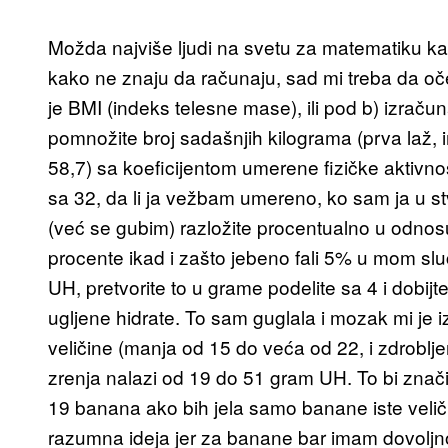
Možda najviše ljudi na svetu za matematiku kažu
kako ne znaju da računaju, sad mi treba da o
je BMI (indeks telesne mase), ili pod b) izračun
pomnožite broj sadašnjih kilograma (prva laž, 
58,7) sa koeficijentom umerene fizičke aktivnos
sa 32, da li ja vežbam umereno, ko sam ja u stv
(već se gubim) razložite procentualno u odno
procente ikad i zašto jebeno fali 5% u mom slu
UH, pretvorite to u grame podelite sa 4 i dobi
ugljene hidrate. To sam guglala i mozak mi je
veličine (manja od 15 do veća od 22, i zdroblj
zrenja nalazi od 19 do 51 gram UH. To bi znač
19 banana ako bih jela samo banane iste veliči
razumna ideja jer za banane bar imam dovoljn