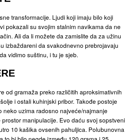
e transformacije. Ljudi koji imaju bilo koji
avi pokazali su svojim stalnim navikama da ne
in. Ali da li možete da zamislite da za užinu
isu izbaždareni da svakodnevno prebrojavaju
a vidimo suštinu, i tu je sjeb.
ERE
re od gramaža preko različitih aproksimativnih
lje i ostali kuhinjski pribor. Takođe postoje
kako neko uzima radosno najveće/najmanje
e prostor manipulacije. Evo daću svoj sopstveni
jutro 10 kašika ovsenih pahuljica. Polubunovna
a to bi bilo negde između 120 grama i 25