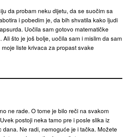
ju da probam neku dijetu, da se suočim sa
tira i pobedim je, da bih shvatila kako ljudi
g apsurda. Uočila sam gotovo matematičke
e. Ali što je još bolje, uočila sam i mislim da sam
o moje liste krivaca za propast svake
no ne rade. O tome je bilo reči na svakom
 Uvek postoji neka tamo pre i posle slika iz
ec dana. Ne radi, nemoguće je i tačka. Možete