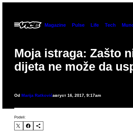
Скочи
на
садржај
Otvori
Magazine
Pulse
Life
Tech
Munc
Meni
Moja istraga: Zašto n
dijeta ne može da us
Od
Marija Ratković
август 16, 2017, 9:17am
Podeli: