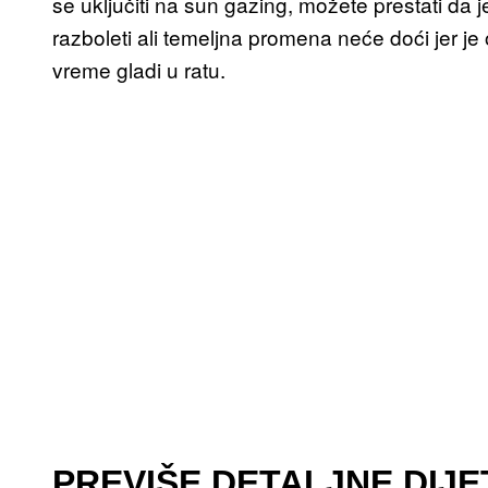
se uključiti na sun gazing, možete prestati da
razboleti ali temeljna promena neće doći jer 
vreme gladi u ratu.
PREVIŠE DETALJNE DIJE