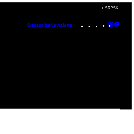
+ SRPSKI
Instagram
TikTok
YouTube
Google
Googl
Subscribe
Newsletter
Discover
Top
Posts