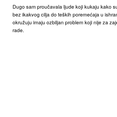
Dugo sam proučavala ljude koji kukaju kako s
bez ikakvog cilja do teških poremećaja u ishra
okružuju imaju ozbiljan problem koji nije za za
rade.