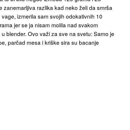
je zanemarljiva razlika kad neko želi da smrša
o vage, izmerila sam svojih odokativnih 10
 grama jer se ja nisam molila nad svakom
u blender. Ovo važi za sve na svetu: Samo je
pe, parčad mesa i kriške sira su bacanje