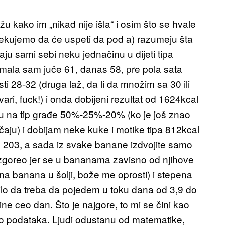
 kako im „nikad nije išla“ i osim što se hvale
čekujemo da će uspeti da pod a) razumeju šta
aju sami sebi neku jednačinu u dijeti tipa
imala sam juče 61, danas 58, pre pola sata
ti 28-32 (druga laž, da li da množim sa 30 ili
ari, fuck!) i onda dobijeni rezultat od 1624kcal
su na tip građe 50%-25%-20% (ko je još znao
čaju) i dobijam neke kuke i motike tipa 812kcal
jte 203, a sada iz svake banane izdvojite samo
 izgoreo jer se u bananama zavisno od njihove
ena banana u šolji, bože me oprosti) i stepena
ilo da treba da pojedem u toku dana od 3,9 do
ne ceo dan. Što je najgore, to mi se čini kao
o podataka. Ljudi odustanu od matematike,