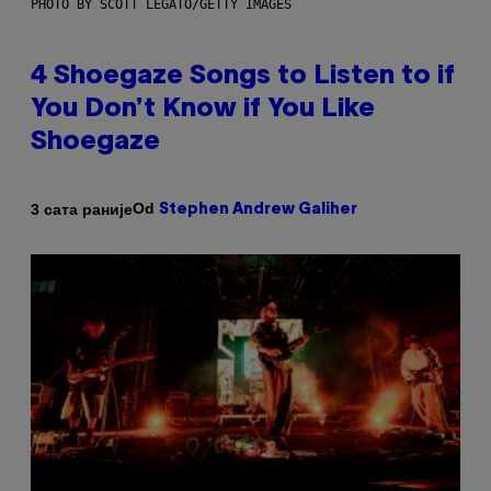
PHOTO BY SCOTT LEGATO/GETTY IMAGES
4 Shoegaze Songs to Listen to if
You Don’t Know if You Like
Shoegaze
Od
3 сата раније
Stephen Andrew Galiher