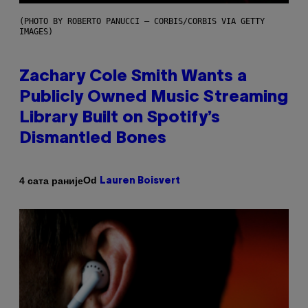
(PHOTO BY ROBERTO PANUCCI – CORBIS/CORBIS VIA GETTY
IMAGES)
Zachary Cole Smith Wants a
Publicly Owned Music Streaming
Library Built on Spotify’s
Dismantled Bones
Od
4 сата раније
Lauren Boisvert