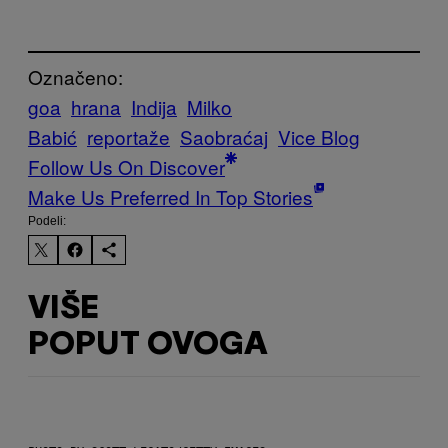
Označeno:
goa
hrana
Indija
Milko
Babić
reportaže
Saobraćaj
Vice Blog
Follow Us On Discover
Make Us Preferred In Top Stories
Podeli:
VIŠE
POPUT OVOGA