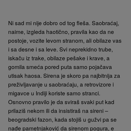
Ni sad mi nije dobro od tog fleša. Saobraćaj,
naime, izgleda haotično, pravila kao da ne
postoje, vozite levom stranom, ali obilaze vas
i sa desne i sa leve. Svi neprekidno trube,
iskaču iz trake, obilaze pešake i krave, a
gomila smeća pored puta samo pojačava
utisak haosa. Sirena je skoro pa najbitnija za
preživljavanje u saobraćaju, a retrovizore i
migavce u Indiji koriste samo stranci.
Osnovno pravilo je da sviraš svaki put kad
prilaziš nekom ili da insistiraš na sireni –
beogradski fazon, kada stojiš u gužvi pa se
nađe pametnjaković da sirenom pogura, e