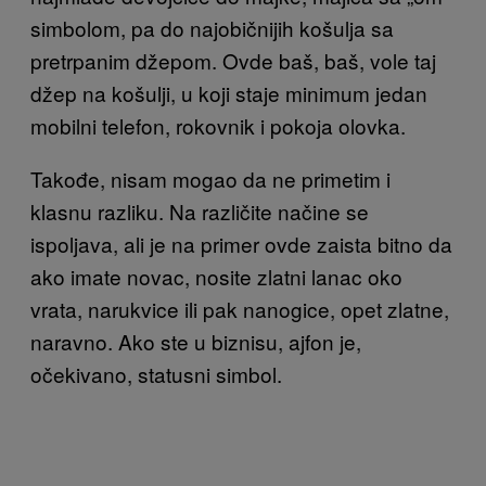
simbolom, pa do najobičnijih košulja sa
pretrpanim džepom. Ovde baš, baš, vole taj
džep na košulji, u koji staje minimum jedan
mobilni telefon, rokovnik i pokoja olovka.
Takođe, nisam mogao da ne primetim i
klasnu razliku. Na različite načine se
ispoljava, ali je na primer ovde zaista bitno da
ako imate novac, nosite zlatni lanac oko
vrata, narukvice ili pak nanogice, opet zlatne,
naravno. Ako ste u biznisu, ajfon je,
očekivano, statusni simbol.