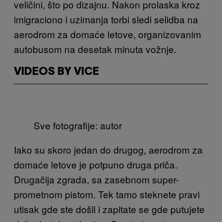
veličini, što po dizajnu. Nakon prolaska kroz
imigraciono i uzimanja torbi sledi selidba na
aerodrom za domaće letove, organizovanim
autobusom na desetak minuta vožnje.
VIDEOS BY VICE
Sve fotografije: autor
Iako su skoro jedan do drugog, aerodrom za
domaće letove je potpuno druga priča.
Drugačija zgrada, sa zasebnom super-
prometnom pistom. Tek tamo steknete pravi
utisak gde ste došli i zapitate se gde putujete