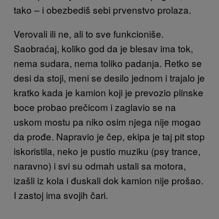
tako – i obezbediš sebi prvenstvo prolaza.
Verovali ili ne, ali to sve funkcioniše.
Saobraćaj, koliko god da je blesav ima tok,
nema sudara, nema toliko padanja. Retko se
desi da stoji, meni se desilo jednom i trajalo je
kratko kada je kamion koji je prevozio plinske
boce probao prečicom i zaglavio se na
uskom mostu pa niko osim njega nije mogao
da prođe. Napravio je čep, ekipa je taj pit stop
iskoristila, neko je pustio muziku (psy trance,
naravno) i svi su odmah ustali sa motora,
izašli iz kola i đuskali dok kamion nije prošao.
I zastoj ima svojih čari.