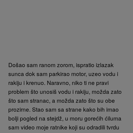
Došao sam ranom zorom, ispratio izlazak
sunca dok sam parkirao motor, uzeo vodu i
rakiju i krenuo. Naravno, niko ti ne pravi
problem što unosiš vodu i rakiju, možda zato
što sam stranac, a možda zato što su obe
prozirne. Stao sam sa strane kako bih imao
bolji pogled na stejdž, u moru gorećih ćiluma
sam video moje ratnike koji su odradili tvrdu