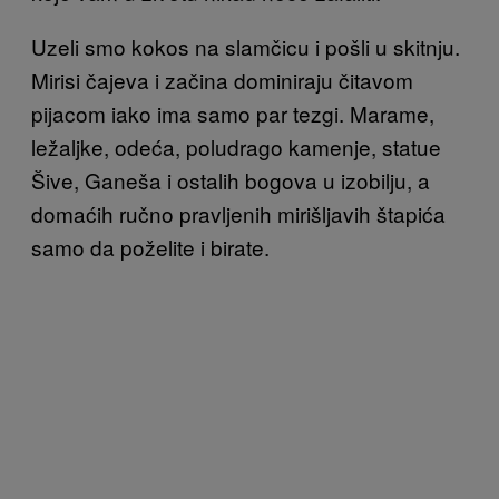
Uzeli smo kokos na slamčicu i pošli u skitnju.
Mirisi čajeva i začina dominiraju čitavom
pijacom iako ima samo par tezgi. Marame,
ležaljke, odeća, poludrago kamenje, statue
Šive, Ganeša i ostalih bogova u izobilju, a
domaćih ručno pravljenih mirišljavih štapića
samo da poželite i birate.