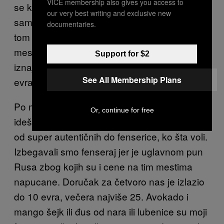
VICE membership also gives you access to
se kunu u
, ali to predlažem
Baga beach
our very best writing and exclusive new
samo ako ste u fazonu Budve. A ako ste u
documentaries.
tom fazonu, onda nemate šta da tražite na
mestu kao što je Goa, iskreno. Ljudi najčešće
Support for $2
iznajme kuću na mesec dana i to je oko 500
See All Membership Plans
evra.
Po meni je to najbolja opcija, ne kuvaš, već
Or, continue for free
ideš okolo i obeduješ, ima predivnih mesta,
od super autentičnih do fenserice, ko šta voli.
Izbegavali smo fenseraj jer je uglavnom pun
Rusa zbog kojih su i cene na tim mestima
napucane. Doručak za četvoro nas je izlazio
do 10 evra, večera najviše 25. Avokado i
mango šejk ili đus od nara ili lubenice su moji