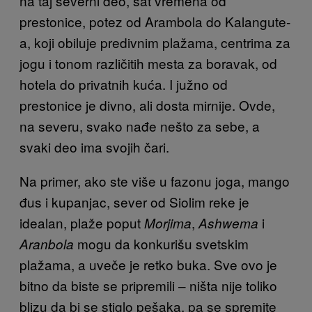
na taj severni deo, sat vremena od
prestonice, potez od Arambola do Kalangute­
a, koji obiluje predivnim plažama, centrima za
jogu i tonom različitih mesta za boravak, od
hotela do privatnih kuća. I južno od
prestonice je divno, ali dosta mirnije. Ovde,
na severu, svako nađe nešto za sebe, a
svaki deo ima svojih čari.
Na primer, ako ste više u fazonu joga, mango
đus i kupanjac, sever od Siolim reke je
idealan, plaže poput
,
i
Morjim­a
Ashwem­a
mogu da konkurišu svetskim
Aranbol­a
plažama, a uveče je retko buka. Sve ovo je
bitno da biste se pripremili – ništa nije toliko
blizu da bi se stiglo pešaka, pa se spremite