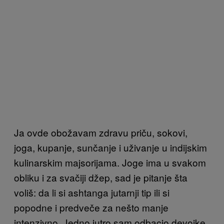
Ja ovde obožavam zdravu priču, sokovi,
joga, kupanje, sunčanje i uživanje u indijskim
kulinarskim majsorijama. Joge ima u svakom
obliku i za svačiji džep, sad je pitanje šta
voliš: da li si ashtanga jutarnji tip ili si
popodne i predveče za nešto manje
intenzivno. Jedno jutro sam odbacio devojke