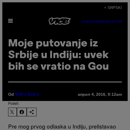
Скочи
+ SRPSKI
на
Otvori
садржај
SUBSCRIBE
NEWSLETTER
Meni
Moje putovanje iz
Srbije u Indiju: uvek
bih se vratio na Gou
Od
април 4, 2016, 9:12am
Milko Babić
Podeli:
Pre mog prvog odlaska u Indiju, prelistavao