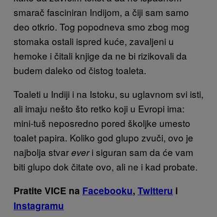
smarač fasciniran Indijom, a čiji sam samo
deo otkrio. Tog popodneva smo zbog mog
stomaka ostali ispred kuće, zavaljeni u
hemoke i čitali knjige da ne bi rizikovali da
budem daleko od čistog toaleta.
Toaleti u Indiji i na Istoku, su uglavnom svi isti,
ali imaju nešto što retko koji u Evropi ima:
mini-tuš neposredno pored školjke umesto
toalet papira. Koliko god glupo zvuči, ovo je
najbolja stvar
i siguran sam da će vam
ever
biti glupo dok čitate ovo, ali ne i kad probate.
Pratite VICE na
Facebooku
,
Twitteru
i
Instagramu