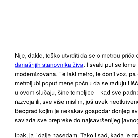
Nije, dakle, teško utvrditi da se o metrou prič
današnjih stanovnika živa
. I svaki put se lom
modernizovana. Te laki metro, te donji voz, pa 
metroljubi poput mene počnu da se raduju i iš
u ovom slučaju, šine temeljice – kad sve pad
razvoja ili, sve više mislim, još uvek neotkr
Beograd kojim je nekakav gospodar donjeg sv
savlada sve prepreke do najsavršenijeg javno
Ipak, ja i dalje nasedam. Tako i sad, kada je 