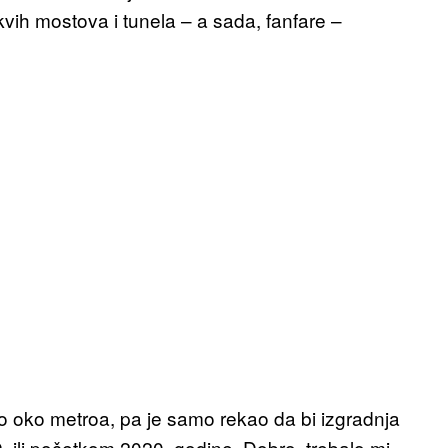
kvih mostova i tunela – a sada, fanfare –
no oko metroa, pa je samo rekao da bi izgradnja
. ili početkom 2020. godine. Dobro, trebalo mi