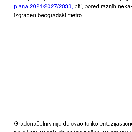
plana 2021/2027/2033,
biti, pored raznih neka
izgrađen beogradski metro.
Gradonačelnik nije delovao toliko entuzijastič
prve linije trebalo da počne počne krajem 2019