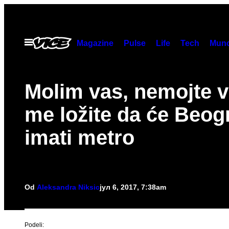
Скочи
на
садржај
Otvori
Magazine
Pulse
Life
Tech
Munc
Meni
Molim vas, nemojte v
me ložite da će Beog
imati metro
Od
Aleksandra Niksic
јул 6, 2017, 7:38am
Podeli: