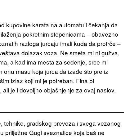
od kupovine karata na automatu i čekanja da
o silaženja pokretnim stepenicama – obavezno
oznatih razloga jurcaju imali kuda da protrče –
veštava dolazak voza. Ne smeta mi ni gužva,
ma, a kad ima mesta za sedenje, srce mi
m onu masu koja jurca da izađe što pre iz
 izlaz koji mi je potreban. Fina bi
li je i dovoljno objašnjenje za ovaj naslov.
 tehnike, gradskog prevoza i svega vezanog
u prilježne Gugl sveznalice koja baš ne