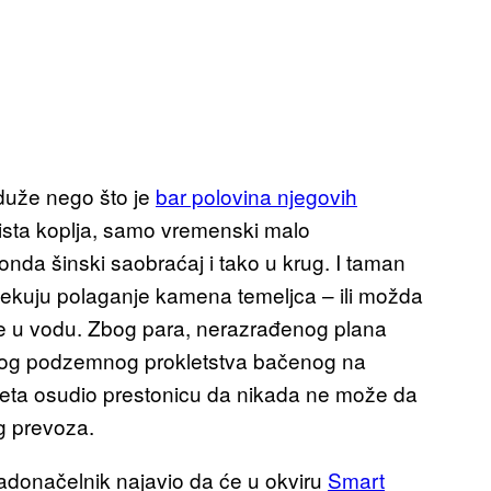
a duže nego što je
bar polovina njegovih
e ista koplja, samo vremenski malo
onda šinski saobraćaj i tako u krug. I taman
čekuju polaganje kamena temeljca – ili možda
ne u vodu. Zbog para, nerazrađenog plana
ivenog podzemnog prokletstva bačenog na
eta osudio prestonicu da nikada ne može da
g prevoza.
gradonačelnik najavio da će u okviru
Smart