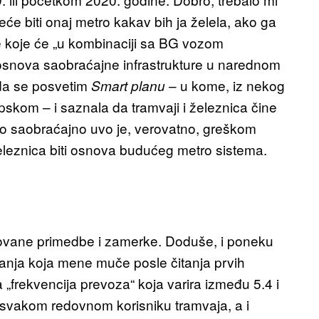
će biti onaj metro kakav bih ja želela, ako ga
ije koje će „u kombinaciji sa BG vozom
ti osnova saobraćajne infrastrukture u narednom
da se posvetim
– u kome, iz nekog
S
mart planu
pskom – i saznala da tramvaji i železnica čine
o saobraćajno uvo je, verovatno, greškom
železnica biti osnova budućeg metro sistema.
tovane primedbe i zamerke. Doduše, i poneku
tanja koja mene muče posle čitanja prvih
a „frekvencija prevoza“ koja varira između 5.4 i
i svakom redovnom korisniku tramvaja, a i