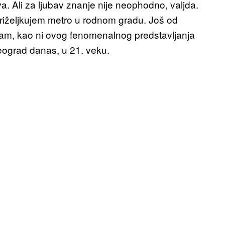
a. Ali za ljubav znanje nije neophodno, valjda.
 priželjkujem metro u rodnom gradu. Još od
ćam, kao ni ovog fenomenalnog predstavljanja
eograd danas, u 21. veku.