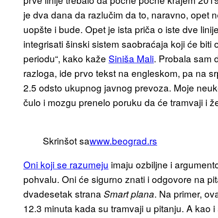
je dva dana da razlučim da to, naravno, opet ne
uopšte i bude. Opet je ista priča o iste dve lin
integrisati šinski sistem saobraćaja koji će bi
periodu“, kako kaže
Siniša Mali
. Probala sam 
razloga, ide prvo tekst na engleskom, pa na sr
2.5 odsto ukupnog javnog prevoza. Moje neuk
čulo i mozgu prenelo poruku da će tramvaji i 
Skrinšot sa
www.beograd.rs
Oni koji se razumeju
imaju ozbiljne i argumen
pohvalu. Oni će sigurno znati i odgovore na pi
dvadesetak strana
. Na primer, ov
Smart plana
12.3 minuta kada su tramvaji u pitanju. A kao 