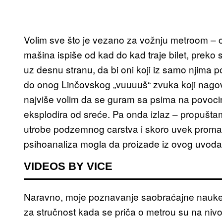
Volim sve što je vezano za vožnju metroom – 
mašina ispiše od kad do kad traje bilet, prek
uz desnu stranu, da bi oni koji iz samo njima p
do onog Linčovskog „vuuuuš“ zvuka koji nago
najviše volim da se guram sa psima na povoci
eksplodira od sreće. Pa onda izlaz – propušta
utrobe podzemnog carstva i skoro uvek promašim
psihoanaliza mogla da proizađe iz ovog uvoda, a
VIDEOS BY VICE
Naravno, moje poznavanje saobraćajne nauke,
za stručnost kada se priča o metrou su na nivo