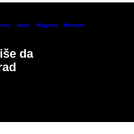
hies
Music
Waypoint
Members
iše da
rad