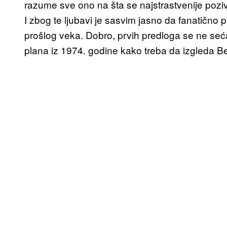
razume sve ono na šta se najstrastvenije poziv
I zbog te ljubavi je sasvim jasno da fanatično
prošlog veka. Dobro, prvih predloga se ne se
plana iz 1974. godine kako treba da izgleda B