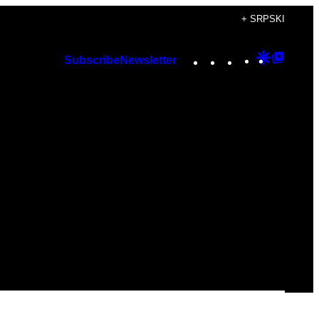
+ SRPSKI
Instagram
TikTok
YouTube
Google
Googl
Subscribe
Newsletter
Discover
Top
Posts