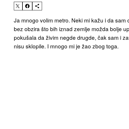
Ja mnogo volim metro. Neki mi kažu i da sam 
bez obzira što bih iznad zemlje možda bolje u
pokušala da živim negde drugde, čak sam i zav
nisu sklopile. I mnogo mi je žao zbog toga.