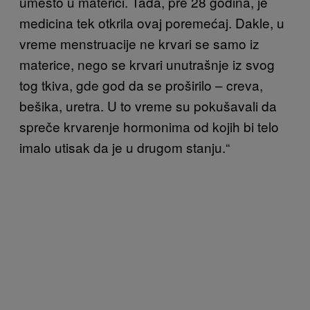
umesto u materici. Tada, pre 28 godina, je
medicina tek otkrila ovaj poremećaj. Dakle, u
vreme menstruacije ne krvari se samo iz
materice, nego se krvari unutrašnje iz svog
tog tkiva, gde god da se proširilo – creva,
bešika, uretra. U to vreme su pokušavali da
spreče krvarenje hormonima od kojih bi telo
imalo utisak da je u drugom stanju.“