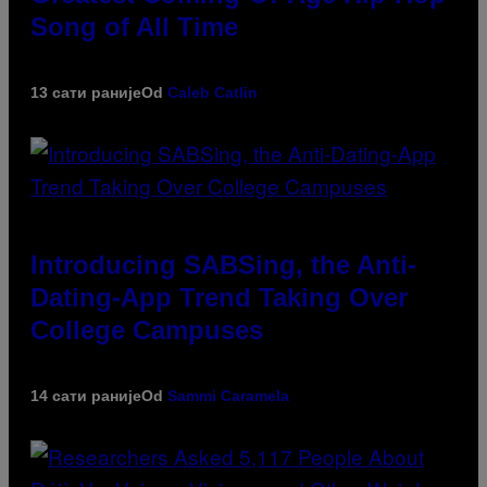
Song of All Time
13 сати раније
Od
Caleb Catlin
Introducing SABSing, the Anti-
Dating-App Trend Taking Over
College Campuses
14 сати раније
Od
Sammi Caramela