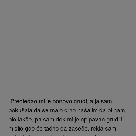
„Pregledao mi je ponovo grudi, a ja sam
pokušala da se malo crno našalim da bi nam
bio lakše, pa sam dok mi je opipavao grudi i
mislio gde će tačno da zaseče, rekla sam