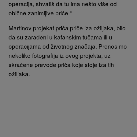
operacija, shvatiš da tu ima nešto više od
obične zanimljive priče.“
Martinov projekat priča priče iza ožiljaka, bilo
da su zarađeni u kafanskim tučama ili u
operacijama od životnog značaja. Prenosimo
nekoliko fotografija iz ovog projekta, uz
skraćene prevode priča koje stoje iza tih
ožiljaka.