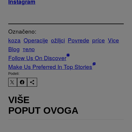
Instagram
Označeno:
koza
Operacije
ožiljci
Povrede
príce
Vice
Blog
тело
Follow Us On Discover
Make Us Preferred In Top Stories
Podeli:
VIŠE
POPUT OVOGA