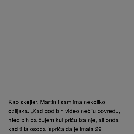
Kao skejter, Martin i sam ima nekoliko
ožiljaka. „Kad god bih video nečiju povredu,
hteo bih da čujem kul priču iza nje, ali onda
kad ti ta osoba ispriča da je imala 29