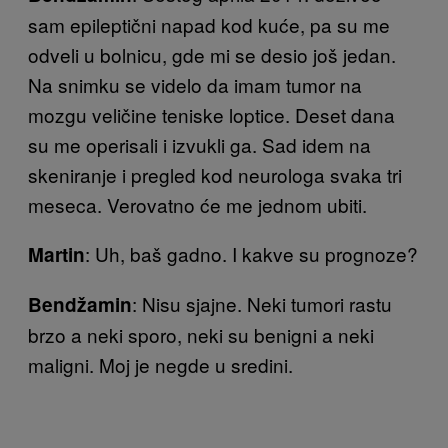
sam epileptični napad kod kuće, pa su me
odveli u bolnicu, gde mi se desio još jedan.
Na snimku se videlo da imam tumor na
mozgu veličine teniske loptice. Deset dana
su me operisali i izvukli ga. Sad idem na
skeniranje i pregled kod neurologa svaka tri
meseca. Verovatno će me jednom ubiti.
: Uh, baš gadno. I kakve su prognoze?
Martin
: Nisu sjajne. Neki tumori rastu
Bendžamin
brzo a neki sporo, neki su benigni a neki
maligni. Moj je negde u sredini.