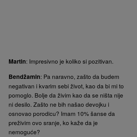
: Impresivno je koliko si pozitivan.
Martin
: Pa naravno, zašto da budem
Bendžamin
negativan i kvarim sebi život, kao da bi mi to
pomoglo. Bolje da živim kao da se ništa nije
ni desilo. Zašto ne bih našao devojku i
osnovao porodicu? Imam 10% šanse da
preživim ovo sranje, ko kaže da je
nemoguće?