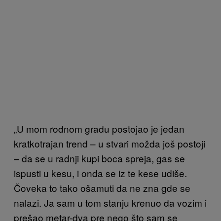
„U mom rodnom gradu postojao je jedan
kratkotrajan trend – u stvari možda još postoji
– da se u radnji kupi boca spreja, gas se
ispusti u kesu, i onda se iz te kese udiše.
Čoveka to tako ošamuti da ne zna gde se
nalazi. Ja sam u tom stanju krenuo da vozim i
prešao metar-dva pre nego što sam se