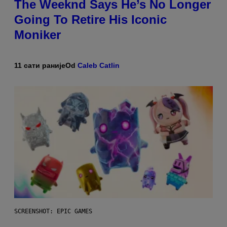
The Weeknd Says He’s No Longer
Going To Retire His Iconic
Moniker
11 сати раније
Od
Caleb Catlin
SCREENSHOT: EPIC GAMES