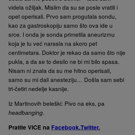
videla ožiljak. Mislim da su se posle vratili i
opet operisali. Prvo sam progutala sondu,
kao za gastroskopiju samo što ova ide u
srce. I onda je sonda primetila aneurizmu
koja je tu već narasla na skoro pet
centimetara. Doktor je rekao da samo što nije
pukla, a da se to desilo ne bi mi bilo spasa.
Nisam ni znala da su me hitno operisali,
samo su mi dali anesteziju… Došla sam sebi
tri-četiri nedelje kasnije.
Iz Martinovih beleški: Pivo na eks, pa
.
headbanging
Pratite VICE na
Facebook
,
Twitter
,