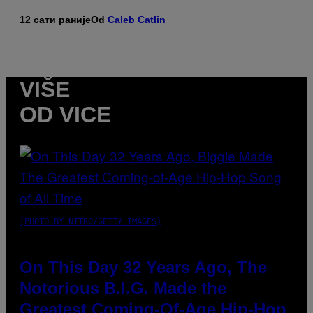
12 сати раније
Od
Caleb Catlin
VIŠE
OD VICE
(PHOTO BY NITRO/GETTY IMAGES)
On This Day 32 Years Ago, The
Notorious B.I.G. Made the
Greatest Coming-Of-Age Hip-Hop