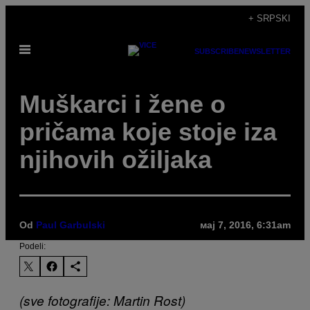
Скочи
+ SRPSKI
на
Otvori
садржај
SUBSCRIBE
NEWSLETTER
Meni
Muškarci i žene o
pričama koje stoje iza
njihovih ožiljaka
Od
Paul Garbulski
мај 7, 2016, 6:31am
Podeli:
(sve fotografije: Martin Rost)