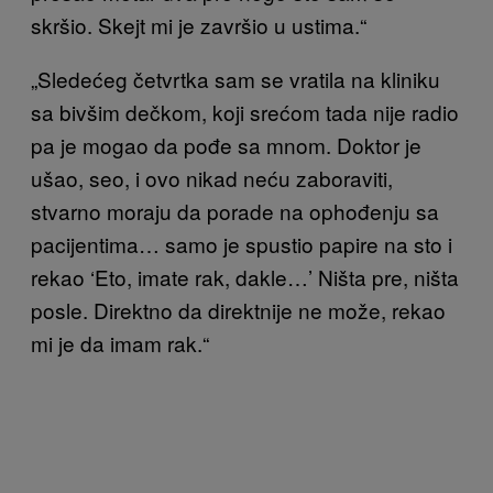
skršio. Skejt mi je završio u ustima.“
„Sledećeg četvrtka sam se vratila na kliniku
sa bivšim dečkom, koji srećom tada nije radio
pa je mogao da pođe sa mnom. Doktor je
ušao, seo, i ovo nikad neću zaboraviti,
stvarno moraju da porade na ophođenju sa
pacijentima… samo je spustio papire na sto i
rekao ‘Eto, imate rak, dakle…’ Ništa pre, ništa
posle. Direktno da direktnije ne može, rekao
mi je da imam rak.“