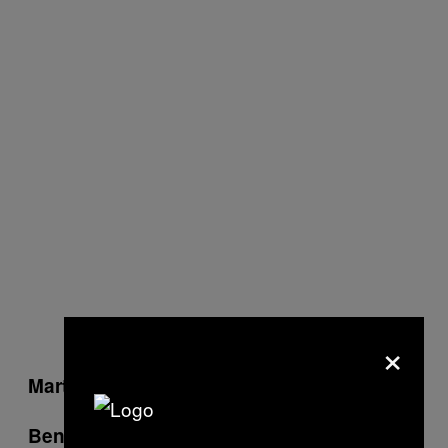
×
: I kako se nosiš sa tim?
Martin
: Svakom može da se desi to
Bendžamin