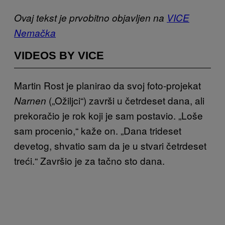
Ovaj tekst je prvobitno objavljen na
VICE
Nemačka
VIDEOS BY VICE
Martin Rost je planirao da svoj foto-projekat
(„Ožiljci“) završi u četrdeset dana, ali
Narnen
prekoračio je rok koji je sam postavio. „Loše
sam procenio,“ kaže on. „Dana trideset
devetog, shvatio sam da je u stvari četrdeset
treći.“ Završio je za tačno sto dana.