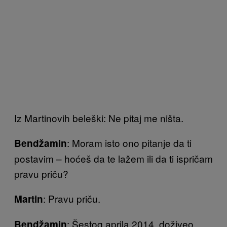
Iz Martinovih beleški: Ne pitaj me ništa.
: Moram isto ono pitanje da ti
Bendžamin
postavim – hoćeš da te lažem ili da ti ispričam
pravu priču?
: Pravu priču.
Martin
: Šestog aprila 2014. doživeo
Bendžamin