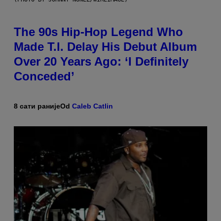
The 90s Hip-Hop Legend Who
Made T.I. Delay His Debut Album
Over 20 Years Ago: ‘I Definitely
Conceded’
8 сати раније
Od
Caleb Catlin