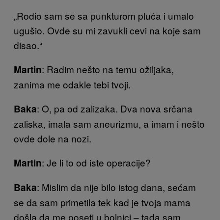
„Rodio sam se sa punkturom pluća i umalo
ugušio. Ovde su mi zavukli cevi na koje sam
disao.“
: Radim nešto na temu ožiljaka,
Martin
zanima me odakle tebi tvoji.
: O, pa od zalizaka. Dva nova srčana
Baka
zaliska, imala sam aneurizmu, a imam i nešto
ovde dole na nozi.
: Je li to od iste operacije?
Martin
: Mislim da nije bilo istog dana, sećam
Baka
se da sam primetila tek kad je tvoja mama
došla da me poseti u bolnici – tada sam