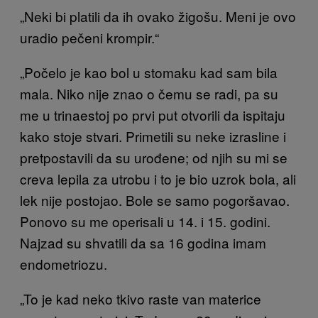
„Neki bi platili da ih ovako žigošu. Meni je ovo
uradio pečeni krompir.“
„Počelo je kao bol u stomaku kad sam bila
mala. Niko nije znao o čemu se radi, pa su
me u trinaestoj po prvi put otvorili da ispitaju
kako stoje stvari. Primetili su neke izrasline i
pretpostavili da su urođene; od njih su mi se
creva lepila za utrobu i to je bio uzrok bola, ali
lek nije postojao. Bole se samo pogoršavao.
Ponovo su me operisali u 14. i 15. godini.
Najzad su shvatili da sa 16 godina imam
endometriozu.
„To je kad neko tkivo raste van materice