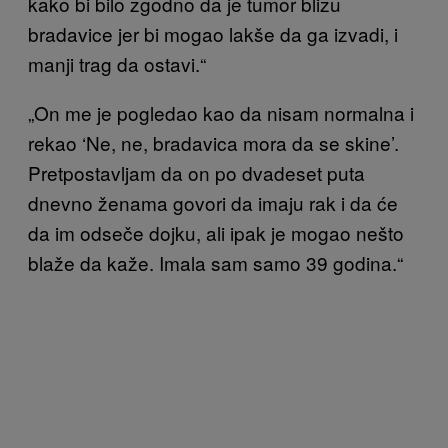
kako bi bilo zgodno da je tumor blizu
bradavice jer bi mogao lakše da ga izvadi, i
manji trag da ostavi.“
„On me je pogledao kao da nisam normalna i
rekao ‘Ne, ne, bradavica mora da se skine’.
Pretpostavljam da on po dvadeset puta
dnevno ženama govori da imaju rak i da će
da im odseče dojku, ali ipak je mogao nešto
blaže da kaže. Imala sam samo 39 godina.“