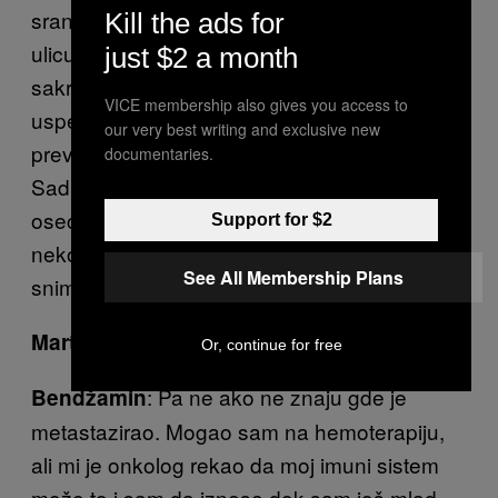
sranje, možda me udare kola dok prelazim
Kill the ads for
ulicu ali to ne znači da treba da se zatvorim i
just $2 a month
sakrijem. Sudbina je kurva. Ja nekako
VICE membership also gives you access to
uspevam sa tim da se nosim, ne smeta mi
our very best writing and exclusive new
previše, ne sprečava me da živim kako želim.
documentaries.
Sad treba da idem na ergoterapiju, od koje se
osećam bolje. Bolje meni da se desi umesto
Support for $2
nekom idiotu koji kači svoje rendgenske
See All Membership Plans
snimke na zid. Eto zašto.
: Ne pomaže nova operacija?
Martin
Or, continue for free
: Pa ne ako ne znaju gde je
Bendžamin
metastazirao. Mogao sam na hemoterapiju,
ali mi je onkolog rekao da moj imuni sistem
može to i sam da iznese dok sam još mlad.