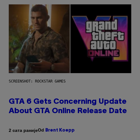
SCREENSHOT: ROCKSTAR GAMES
GTA 6 Gets Concerning Update
About GTA Online Release Date
Od
2 сата раније
Brent Koepp