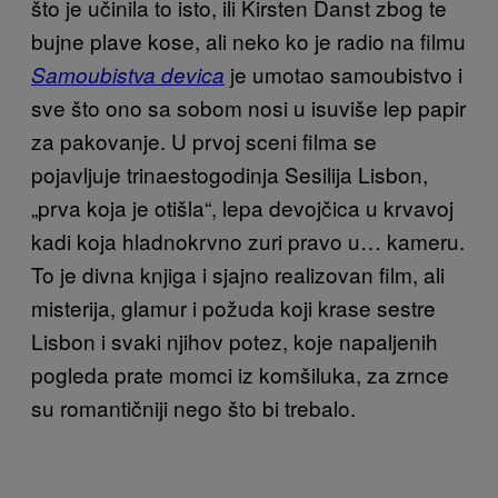
što je učinila to isto, ili Kirsten Danst zbog te
bujne plave kose, ali neko ko je radio na filmu
je umotao samoubistvo i
Samoubistva devica
sve što ono sa sobom nosi u isuviše lep papir
za pakovanje. U prvoj sceni filma se
pojavljuje trinaestogodinja Sesilija Lisbon,
„prva koja je otišla“, lepa devojčica u krvavoj
kadi koja hladnokrvno zuri pravo u… kameru.
To je divna knjiga i sjajno realizovan film, ali
misterija, glamur i požuda koji krase sestre
Lisbon i svaki njihov potez, koje napaljenih
pogleda prate momci iz komšiluka, za zrnce
su romantičniji nego što bi trebalo.