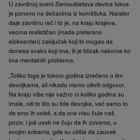
U završnoj sceni
fokus
Samoubistava devica
je ponovo na dečacima iz komšiluka. Narator
daje završnu reč i to je, na kraju krajeva,
veoma realističan (mada preterano
elokventan) zaključak koji bi mogao da
donese svako koji ima, ili je blizak nekome ko
ima mentalnih problema.
„Toliko toga je tokom godina izrečeno o tim
devojkama, ali nikada nismo otkrili odgovor.
Na kraju više nije važno ni koliko godina su
imale, niti to što su bile devojke, već samo to
da smo ih voleli, a da one nisu čule naš
poziv, i još uvek ne čuju da ih zovemo, u
svojim sobama, gde su otišle da zauvek