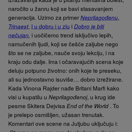
naročito u žanru koji se bavi stasavanjem
generacija. Uzimo za primer
,
Neprilagođenu
,
I u dobru i u zlu
i
Trinaest
Dobro je biti
i uočičemo trend isključivo lepih,
nečujan
,
namučenih ljudi, koji se češće zaljube nego
što se ne zaljube, nauče svoju lekciju, i na
kraju odu dalje. Ima i očaravajućih scena koje
deluju potpuno životno: onih koje te preseku,
ali su jednostavno isuviše… dobro izrežirane.
Kada Vinona Rajder nađe Britani Marfi kako
visi u kupatilu u
, u krug ide
Neprilagođenoj
pesme Skitera Dejvisa
. To
End of the World
je prelepo osmišljen, užasan trenutak.
Komentari ove scene na Jutjubu uključuju i: