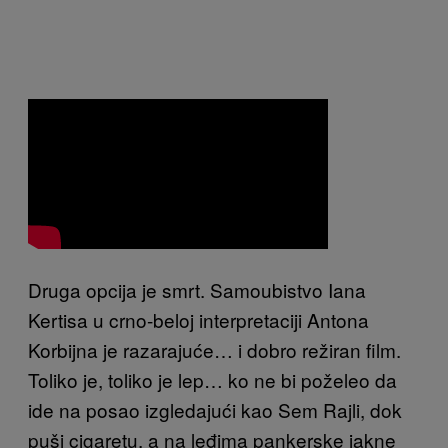
Druga opcija je smrt. Samoubistvo Iana
Kertisa u crno-beloj interpretaciji Antona
Korbijna je razarajuće… i dobro režiran film.
Toliko je, toliko je lep… ko ne bi poželeo da
ide na posao izgledajući kao Sem Rajli, dok
puši cigaretu, a na leđima pankerske jakne