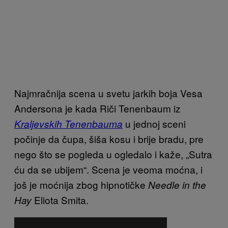
Najmračnija scena u svetu jarkih boja Vesa
Andersona je kada Riči Tenenbaum iz
u jednoj sceni
Kraljevskih Tenenbauma
počinje da čupa, šiša kosu i brije bradu, pre
nego što se pogleda u ogledalo i kaže, „Sutra
ću da se ubijem“. Scena je veoma moćna, i
još je moćnija zbog hipnotičke
Needle in the
Eliota Smita.
Hay