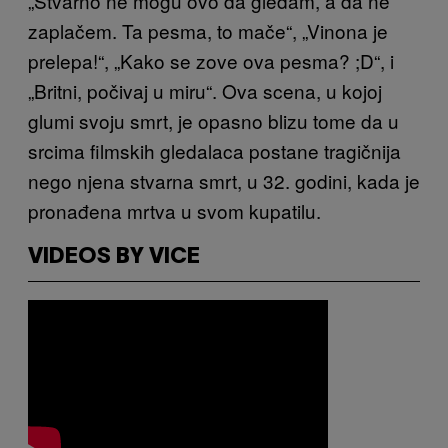
„Stvarno ne mogu ovo da gledam, a da ne
zaplačem. Ta pesma, to mače“, „Vinona je
prelepa!“, „Kako se zove ova pesma? ;D“, i
„Britni, počivaj u miru“. Ova scena, u kojoj
glumi svoju smrt, je opasno blizu tome da u
srcima filmskih gledalaca postane tragičnija
nego njena stvarna smrt, u 32. godini, kada je
pronađena mrtva u svom kupatilu.
VIDEOS BY VICE