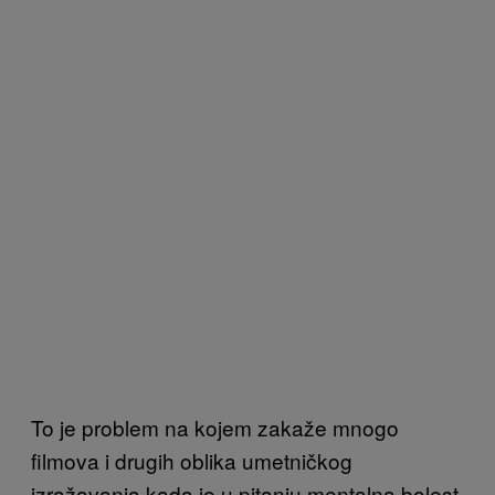
To je problem na kojem zakaže mnogo
filmova i drugih oblika umetničkog
izražavanja kada je u pitanju mentalna bolest,