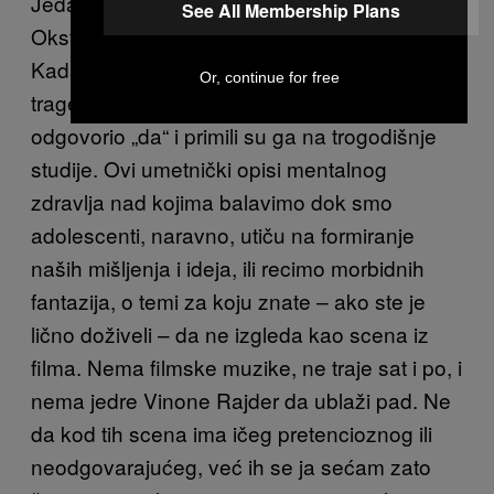
Jedan moj prijatelj je otišao na Univerzitet u
See All Membership Plans
Oksfordu da upiše englesku književnost.
Kada su ga na prijemnom pitali, „Da li
Or, continue for free
tragedija može da bude lepa“, on je
odgovorio „da“ i primili su ga na trogodišnje
studije. Ovi umetnički opisi mentalnog
zdravlja nad kojima balavimo dok smo
adolescenti, naravno, utiču na formiranje
naših mišljenja i ideja, ili recimo morbidnih
fantazija, o temi za koju znate – ako ste je
lično doživeli – da ne izgleda kao scena iz
filma. Nema filmske muzike, ne traje sat i po, i
nema jedre Vinone Rajder da ublaži pad. Ne
da kod tih scena ima ičeg pretencioznog ili
neodgovarajućeg, već ih se ja sećam zato