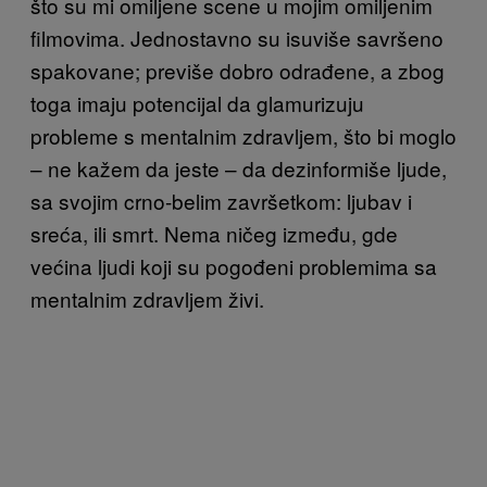
što su mi omiljene scene u mojim omiljenim
filmovima. Jednostavno su isuviše savršeno
spakovane; previše dobro odrađene, a zbog
toga imaju potencijal da glamurizuju
probleme s mentalnim zdravljem, što bi moglo
– ne kažem da jeste – da dezinformiše ljude,
sa svojim crno-belim završetkom: ljubav i
sreća, ili smrt. Nema ničeg između, gde
većina ljudi koji su pogođeni problemima sa
mentalnim zdravljem živi.