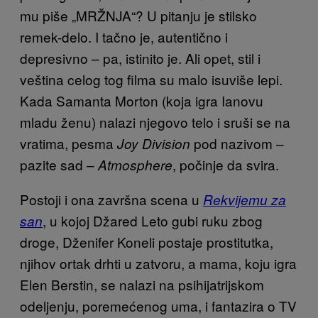
mu piše „MRŽNJA“? U pitanju je stilsko
remek-delo. I tačno je, autentično i
depresivno – pa, istinito je. Ali opet, stil i
veština celog tog filma su malo isuviše lepi.
Kada Samanta Morton (koja igra Ianovu
mladu ženu) nalazi njegovo telo i sruši se na
vratima, pesma
pod nazivom –
Joy Division
pazite sad –
, počinje da svira.
Atmosphere
Postoji i ona završna scena u
Rekvijemu za
, u kojoj Džared Leto gubi ruku zbog
san
droge, Dženifer Koneli postaje prostitutka,
njihov ortak drhti u zatvoru, a mama, koju igra
Elen Berstin, se nalazi na psihijatrijskom
odeljenju, poremećenog uma, i fantazira o TV