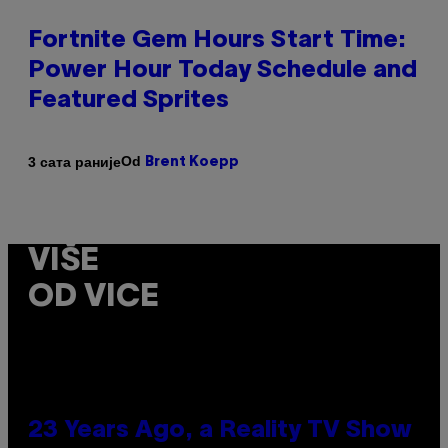
Fortnite Gem Hours Start Time:
Power Hour Today Schedule and
Featured Sprites
Od
3 сата раније
Brent Koepp
VIŠE
OD VICE
23 Years Ago, a Reality TV Show