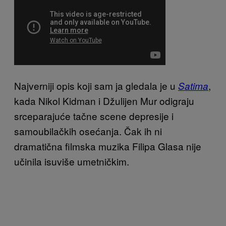
Najverniji opis koji sam ja gledala je u
,
Satima
kada Nikol Kidman i Džulijen Mur odigraju
srceparajuće tačne scene depresije i
samoubilačkih osećanja. Čak ih ni
dramatična filmska muzika Filipa Glasa nije
učinila isuviše umetničkim.