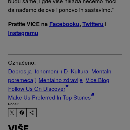
budu same, i gde više nikada nećemo moći
da nađemo delove i ponovo ih sastavimo.“
Pratite VICE na
Facebooku
,
Twitteru
i
Instagramu
Označeno:
Depresija
fenomeni
i-D
Kultura
Mentalni
poremećaji
Mentalno zdravlje
Vice Blog
Follow Us On Discover
Make Us Preferred In Top Stories
Podeli:
VIŠE