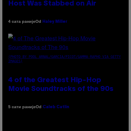
Host Was Stabbed on Air
Od
4 сата раније
Haley Miller
(PHOTO BY POOL ARNAL/GARCIA/PICOT/GAMMA-RAPHO VIA GETTY
IMAGES)
4 of the Greatest Hip-Hop
Movie Soundtracks of the 90s
Od
5 сати раније
Caleb Catlin