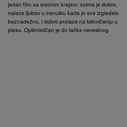
jedan film sa srećnim krajem: svima je dobro,
nalaze ljubav u trenutku kada je sve izgledalo
beznadežno, i dobro prolaze na takmičenju u
plesu. Optimističan je do tačke nerealnog.