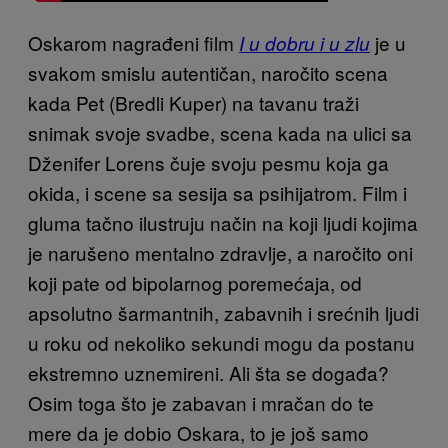
Oskarom nagrađeni film
je u
I u dobru i u zlu
svakom smislu autentičan, naročito scena
kada Pet (Bredli Kuper) na tavanu traži
snimak svoje svadbe, scena kada na ulici sa
Dženifer Lorens čuje svoju pesmu koja ga
okida, i scene sa sesija sa psihijatrom. Film i
gluma tačno ilustruju način na koji ljudi kojima
je narušeno mentalno zdravlje, a naročito oni
koji pate od bipolarnog poremećaja, od
apsolutno šarmantnih, zabavnih i srećnih ljudi
u roku od nekoliko sekundi mogu da postanu
ekstremno uznemireni. Ali šta se događa?
Osim toga što je zabavan i mračan do te
mere da je dobio Oskara, to je još samo