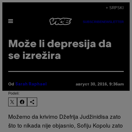
Скочи
+ SRPSKI
на
Otvori
садржај
SUBSCRIBE
NEWSLETTER
Meni
Može li depresija da
se izrežira
Od
август 30, 2016, 9:36am
Sarah Raphael
Podeli:
Možemo da krivimo Džefrija Judžinidisa zato
što to nikada nije objasnio, Sofiju Kopolu zato