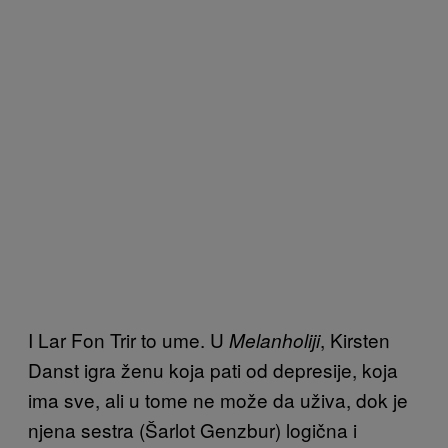
I Lar Fon Trir to ume. U
, Kirsten
Melanholiji
Danst igra ženu koja pati od depresije, koja
ima sve, ali u tome ne može da uživa, dok je
njena sestra (Šarlot Genzbur) logična i