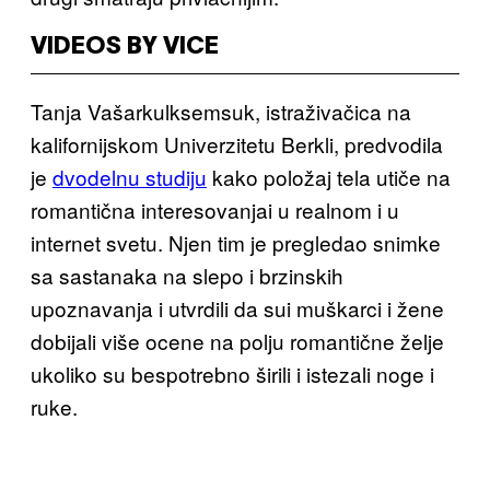
VIDEOS BY VICE
Tanja Vašarkulksemsuk, istraživačica na
kalifornijskom Univerzitetu Berkli, predvodila
je
dvodelnu studiju
kako položaj tela utiče na
romantična interesovanjai u realnom i u
internet svetu. Njen tim je pregledao snimke
sa sastanaka na slepo i brzinskih
upoznavanja i utvrdili da sui muškarci i žene
dobijali više ocene na polju romantične želje
ukoliko su bespotrebno širili i istezali noge i
ruke.