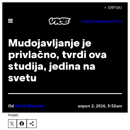
Скочи
+ SRPSKI
на
Otvori
садржај
SUBSCRIBE
NEWSLETTER
Meni
Mudojavljanje je
privlačno, tvrdi ova
studija, jedina na
svetu
Od
април 2, 2016, 5:52am
Sarah Berman
Podeli: