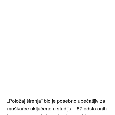
„Položaj širenja“ bio je posebno upečatljiv za
muškarce uključene u studiju – 87 odsto onih