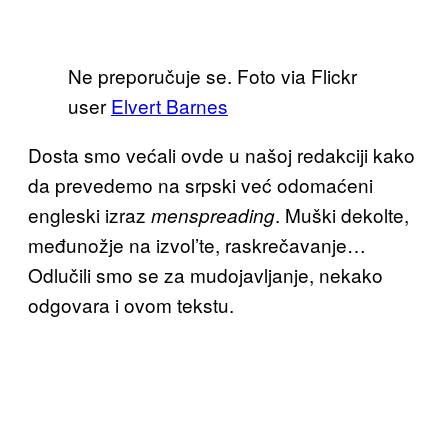
Ne preporučuje se. Foto via Flickr
user
Elvert Barnes
Dosta smo većali ovde u našoj redakciji kako
da prevedemo na srpski već odomaćeni
engleski izraz
. Muški dekolte,
menspreading
međunožje na izvol’te, raskrečavanje…
Odlučili smo se za mudojavljanje, nekako
odgovara i ovom tekstu.