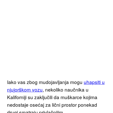
Iako vas zbog mudojavljanja mogu
uhapsiti u
njujorškom vozu
, nekoliko naučnika u
Kaliforniji su zaključili da muškarce kojima
nedostaje osećaj za lični prostor ponekad
drugi smatraju privlačnijim.