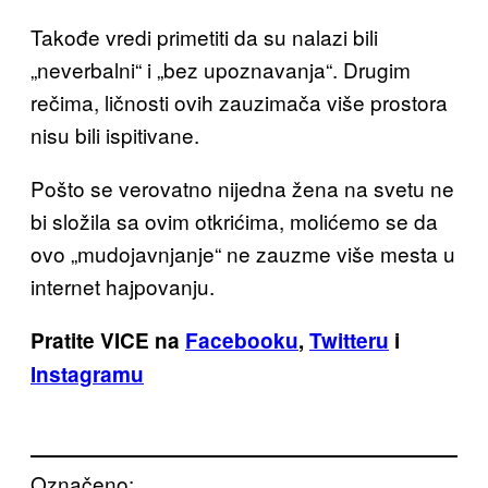
Takođe vredi primetiti da su nalazi bili
„neverbalni“ i „bez upoznavanja“. Drugim
rečima, ličnosti ovih zauzimača više prostora
nisu bili ispitivane.
Pošto se verovatno nijedna žena na svetu ne
bi složila sa ovim otkrićima, molićemo se da
ovo „mudojavnjanje“ ne zauzme više mesta u
internet hajpovanju.
Pratite VICE na
Facebooku
,
Twitteru
i
Instagramu
Označeno: