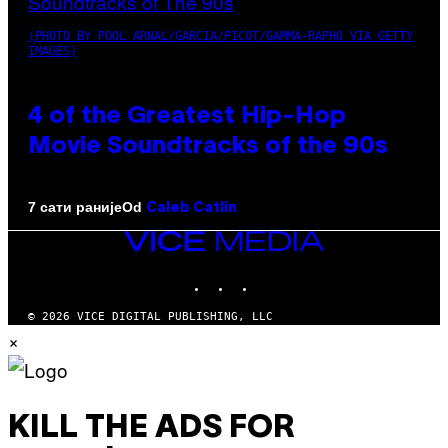
(PHOTO BY POOL ARNAL/GARCIA/PICOT/GAMMA-RAPHO VIA GETTY
IMAGES)
4 of the Greatest Hip-Hop
Movie Soundtracks of the 90s
Od
7 сати раније
Caleb Catlin
VICE
MEDIA
INSTAGRAM
TIKTOK
YOUTUBE
© 2026 VICE DIGITAL PUBLISHING, LLC
×
KILL THE ADS FOR