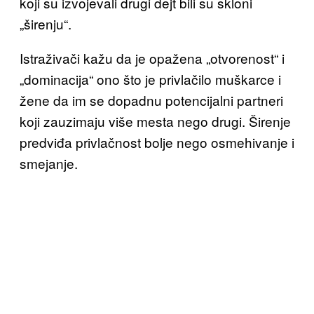
koji su izvojevali drugi dejt bili su skloni
„širenju“.
Istraživači kažu da je opažena „otvorenost“ i
„dominacija“ ono što je privlačilo muškarce i
žene da im se dopadnu potencijalni partneri
koji zauzimaju više mesta nego drugi. Širenje
predviđa privlačnost bolje nego osmehivanje i
smejanje.