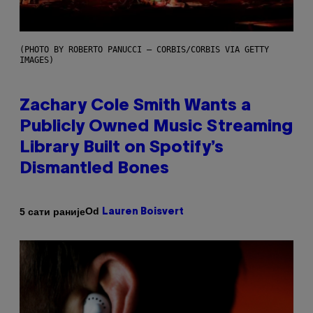
(PHOTO BY ROBERTO PANUCCI – CORBIS/CORBIS VIA GETTY
IMAGES)
Zachary Cole Smith Wants a
Publicly Owned Music Streaming
Library Built on Spotify’s
Dismantled Bones
Od
5 сати раније
Lauren Boisvert