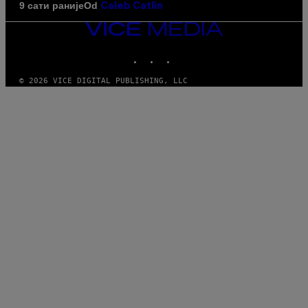
Od
9 сати раније
Caleb Catlin
VICE
MEDIA
INSTAGRAM
TIKTOK
YOUTUBE
© 2026 VICE DIGITAL PUBLISHING, LLC