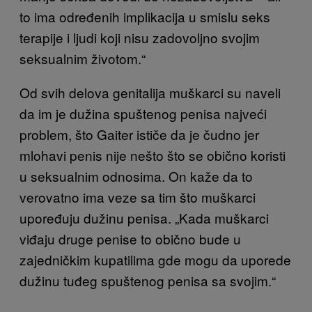
to ima određenih implikacija u smislu seks
terapije i ljudi koji nisu zadovoljno svojim
seksualnim životom.“
Od svih delova genitalija muškarci su naveli
da im je dužina spuštenog penisa najveći
problem, što Gaiter ističe da je čudno jer
mlohavi penis nije nešto što se obično koristi
u seksualnim odnosima. On kaže da to
verovatno ima veze sa tim što muškarci
upoređuju dužinu penisa. „Kada muškarci
viđaju druge penise to obično bude u
zajedničkim kupatilima gde mogu da uporede
dužinu tuđeg spuštenog penisa sa svojim.“