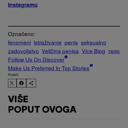
Instagramu
Označeno:
fenomeni
Istraživanje
penis
seksualno
zadovoljstvo
Veličina penisa
Vice Blog
тело
Follow Us On Discover
Make Us Preferred In Top Stories
Podeli:
VIŠE
POPUT OVOGA