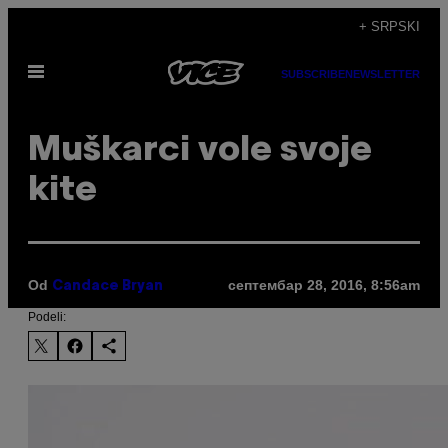
Скочи
+ SRPSKI
на
Otvori
садржај
SUBSCRIBE
NEWSLETTER
Meni
Muškarci vole svoje
kite
Od
септембар 28, 2016, 8:56am
Candace Bryan
Podeli: