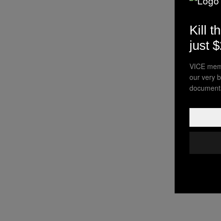
Kill t
just 
VICE memb
our very b
documenta