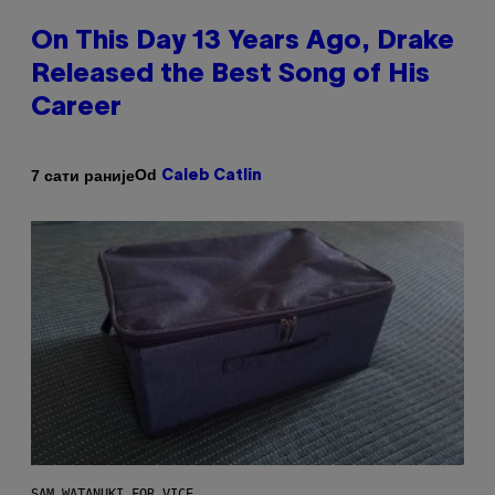
On This Day 13 Years Ago, Drake
Released the Best Song of His
Career
Od
7 сати раније
Caleb Catlin
SAM WATANUKI FOR VICE