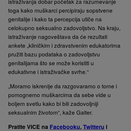
istraživanja dobar početak za razumevanje
toga kako muškarci percipiraju sopstvene
genitalije i kako ta percepcija utiče na
celokupno seksualno zadovoljstvo. Na kraju,
istraživanje nagoveštava da će rezultati
ankete „kliničkim i zdravstvenim edukatorima
pružiti bazu podataka o zadovoljstvu
genitalijama što se može koristiti u
edukativne i istraživačke svrhe.“
„Moramo iskrenije da razgovaramo o tome i
pomognemo muškarcima da sebe vide u
boljem svetlu kako bi bili zadovoljniji
seksualnim životom“, kaže Gaiter.
Pratite VICE na
Facebooku
,
Twitteru
i