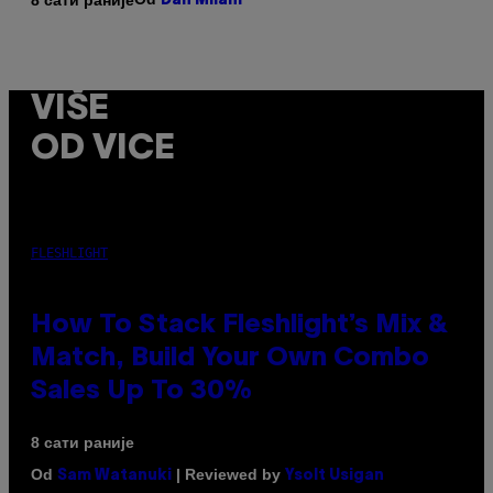
Dan Milam
VIŠE
OD VICE
FLESHLIGHT
How To Stack Fleshlight’s Mix &
Match, Build Your Own Combo
Sales Up To 30%
8 сати раније
Od
| Reviewed by
Sam Watanuki
Ysolt Usigan