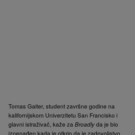
Tomas Gaiter, student završne godine na
kalifornijskom Univerzitetu San Francisko i
glavni istraživač, kaže za
da je bio
Broadly
iznenađen kada je otkrio da je zadovoljstvo