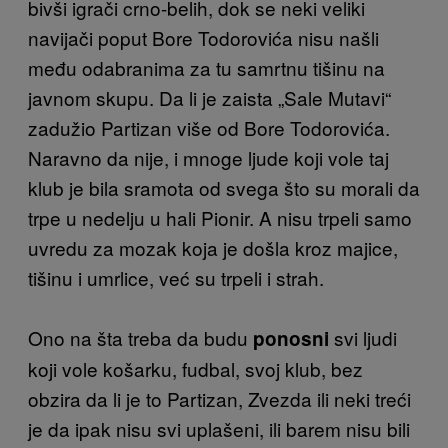
bivši igrači crno-belih, dok se neki veliki
navijači poput Bore Todorovića nisu našli
među odabranima za tu samrtnu tišinu na
javnom skupu. Da li je zaista „Sale Mutavi“
zadužio Partizan više od Bore Todorovića.
Naravno da nije, i mnoge ljude koji vole taj
klub je bila sramota od svega što su morali da
trpe u nedelju u hali Pionir. A nisu trpeli samo
uvredu za mozak koja je došla kroz majice,
tišinu i umrlice, već su trpeli i strah.
Ono na šta treba da budu
svi ljudi
ponosni
koji vole košarku, fudbal, svoj klub, bez
obzira da li je to Partizan, Zvezda ili neki treći
je da ipak nisu svi uplašeni, ili barem nisu bili