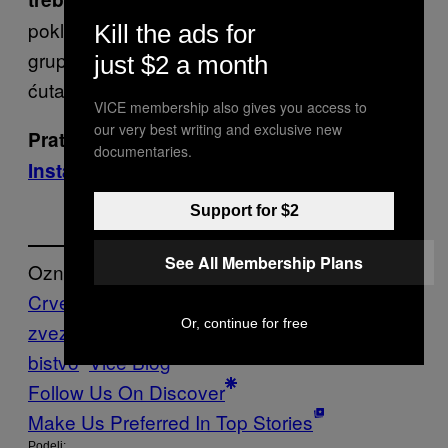
poklone ih Terzićima, Vazurama i kriminalnim
Kill the ads for
grupama. To bi bio još veći poraz od minuta
just $2 a month
ćutanja.
VICE membership also gives you access to
our very best writing and exclusive new
Pratite VICE na
Facebooku
,
Twitteru
i
documentaries.
Instagramu
Support for $2
See All Membership Plans
Označeno:
Crvena
Or, continue for free
zvezda
Fudbal
huligani
Navijači
Partizan
U
bistvo
Vice Blog
Follow Us On Discover
Make Us Preferred In Top Stories
Podeli: