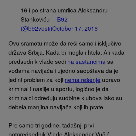
16 i po strana umrlica Aleksandru
Stankoviću
— B92
(@b92vesti)
October 17, 2016
Ovu sramotu može da reši samo i isključivo
država Srbija. Kada bi mogla i htela. Ali kada
predsednik vlade sedi
na sastancima
sa
vođama navijača i ujedno saopštava da je
jedini problem za koji
nema rešenje
upravo
kriminal i nasilje u sportu, logično je da
kriminalci određuju sudbine klubova iako su
debela manjina navijača koji ih prate.
Pre samo tri godine, tadašnji prvi
potpredsednik Vlade Aleksandar Vučić