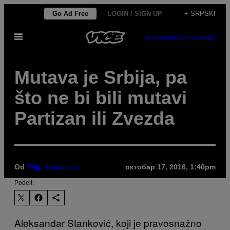
Скочи
Go Ad Free
LOGIN / SIGN UP
+ SRPSKI
на
Otvori
садржај
SUBSCRIBE
NEWSLETTER
Meni
Mutava je Srbija, pa
što ne bi bili mutavi
Partizan ili Zvezda
Od
Filip Stanković
октобар 17, 2016, 1:40pm
Podeli:
Aleksandar Stanković, koji je pravosnažno