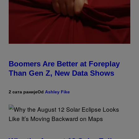
Boomers Are Better at Foreplay
Than Gen Z, New Data Shows
2 сата раније
Od
Ashley Fike