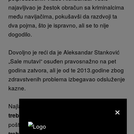
najavljivao je žestok obračun sa kriminalcima
među navijačima, pokušavši da razdvoji ta
dva pojma, što je ispravno, ali se to nije
dogodilo.
Dovoljno je reći da je Aleksandar Stanković
„Sale mutavi“ osuđen pravosnažno na pet
godina zatvora, ali je od te 2013.godine zbog
zdravstvenih problema izbegavao odsluženje
kazne.
×
Najlakše je dići ruke. Ali kao što premijer
ne
da digne ruke od rešavanja problema i
treba
poštovanja zakona, tako ni pravi navijači
ne
da dignu ruke od svojih klubova i
treba