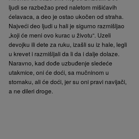
ljudi se razbežao pred naletom mišićavih
ćelavaca, a deo je ostao ukočen od straha.
Najveći deo ljudi u hali je sigurno razmišljao
„koji će meni ovo kurac u životu“. Uzeli
devojku ili dete za ruku, izašli su iz hale, legli
u krevet i razmišljali da li da i dalje dolaze.
Naravno, kad dođe uzbuđenje sledeće
utakmice, oni će doći, sa mučninom u
stomaku, ali će doći, jer su oni pravi navijači,
a ne dileri droge.