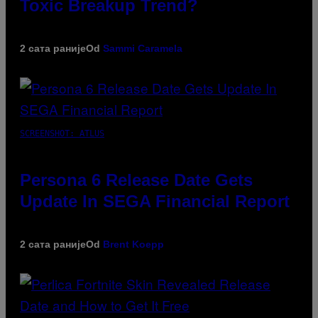
Toxic Breakup Trend?
2 сата раније
Od
Sammi Caramela
SCREENSHOT: ATLUS
Persona 6 Release Date Gets
Update In SEGA Financial Report
2 сата раније
Od
Brent Koepp