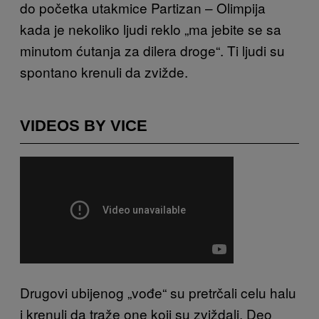
do početka utakmice Partizan – Olimpija
kada je nekoliko ljudi reklo „ma jebite se sa
minutom ćutanja za dilera droge“. Ti ljudi su
spontano krenuli da zvižde.
VIDEOS BY VICE
Drugovi ubijenog „vođe“ su pretrčali celu halu
i krenuli da traže one koji su zviždali. Deo