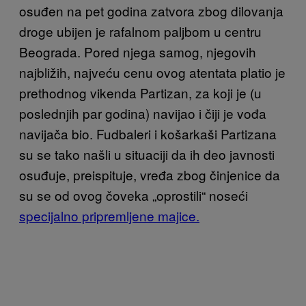
osuđen na pet godina zatvora zbog dilovanja
droge ubijen je rafalnom paljbom u centru
Beograda. Pored njega samog, njegovih
najbližih, najveću cenu ovog atentata platio je
prethodnog vikenda Partizan, za koji je (u
poslednjih par godina) navijao i čiji je vođa
navijača bio. Fudbaleri i košarkaši Partizana
su se tako našli u situaciji da ih deo javnosti
osuđuje, preispituje, vređa zbog činjenice da
su se od ovog čoveka „oprostili“ noseći
specijalno pripremljene majice.