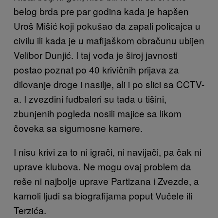
belog brda pre par godina kada je hapšen
Uroš Mišić koji pokušao da zapali policajca u
civilu ili kada je u mafijaškom obračunu ubijen
Velibor Dunjić. I taj vođa je široj javnosti
postao poznat po 40 krivičnih prijava za
dilovanje droge i nasilje, ali i po slici sa CCTV-
a. I zvezdini fudbaleri su tada u tišini,
zbunjenih pogleda nosili majice sa likom
čoveka sa sigurnosne kamere.
I nisu krivi za to ni igrači, ni navijači, pa čak ni
uprave klubova. Ne mogu ovaj problem da
reše ni najbolje uprave Partizana i Zvezde, a
kamoli ljudi sa biografijama poput Vučele ili
Terzića.