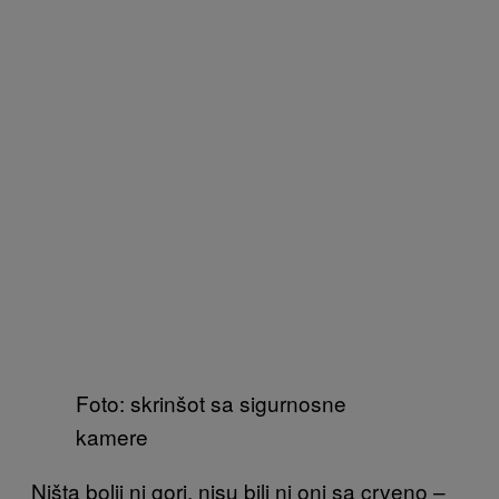
Foto: skrinšot sa sigurnosne
kamere
Ništa bolji ni gori, nisu bili ni oni sa crveno –