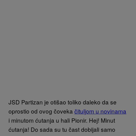
JSD Partizan je otišao toliko daleko da se
oprostio od ovog čoveka
čituljom u novinama
i minutom ćutanja u hali Pionir. Hej! Minut
ćutanja! Do sada su tu čast dobijali samo