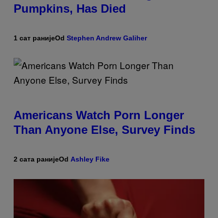
Pumpkins, Has Died
1 сат раније
Od
Stephen Andrew Galiher
Americans Watch Porn Longer
Than Anyone Else, Survey Finds
2 сата раније
Od
Ashley Fike