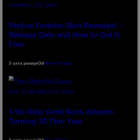
SCREENSHOT: EPIC GAMES
Perlica Fortnite Skin Revealed –
Release Date and How to Get It
Free
3 сата раније
Od
Brent Koepp
PHOTO BY BOB BERG/GETTY IMAGES
3 No-Skip Geek Rock Albums
Turning 30 This Year
3 сата раније
Od
Dan Milam