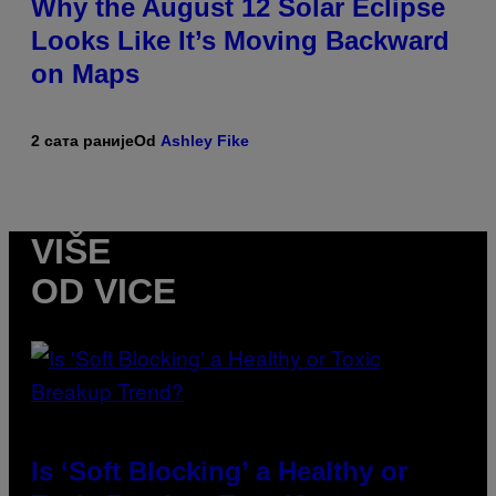
Why the August 12 Solar Eclipse
Looks Like It’s Moving Backward
on Maps
2 сата раније
Od
Ashley Fike
VIŠE
OD VICE
Is ‘Soft Blocking’ a Healthy or