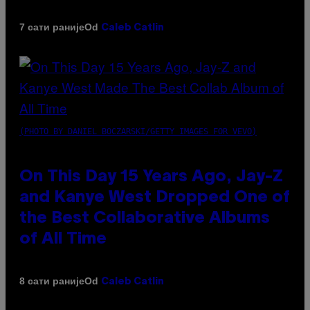
Od
7 сати раније
Caleb Catlin
(PHOTO BY DANIEL BOCZARSKI/GETTY IMAGES FOR VEVO)
On This Day 15 Years Ago, Jay-Z
and Kanye West Dropped One of
the Best Collaborative Albums
of All Time
Od
8 сати раније
Caleb Catlin