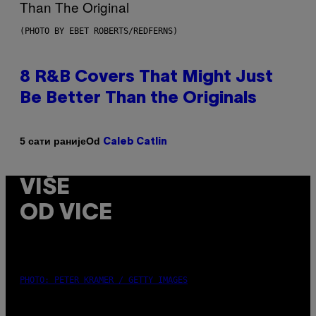
(PHOTO BY EBET ROBERTS/REDFERNS)
8 R&B Covers That Might Just
Be Better Than the Originals
Od
5 сати раније
Caleb Catlin
VIŠE
OD VICE
PHOTO: PETER KRAMER / GETTY IMAGES