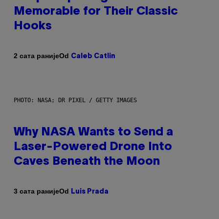
Memorable for Their Classic
Hooks
Od
2 сата раније
Caleb Catlin
PHOTO: NASA; DR PIXEL / GETTY IMAGES
Why NASA Wants to Send a
Laser-Powered Drone Into
Caves Beneath the Moon
Od
3 сата раније
Luis Prada