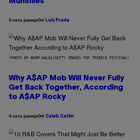
Mummies
Od
3 сата раније
Luis Prada
(PHOTO BY NOAM GALAI/GETTY IMAGES FOR TRIBECA FESTIVAL)
Why A$AP Mob Will Never Fully
Get Back Together, According
to A$AP Rocky
Od
4 сата раније
Caleb Catlin