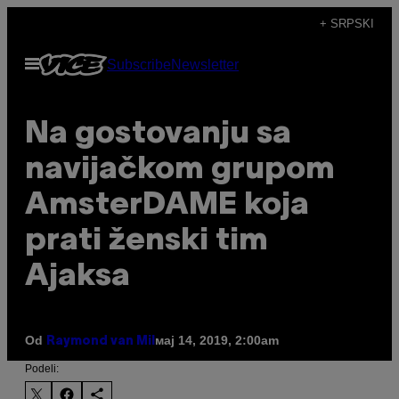
Скочи
+ SRPSKI
на
Otvori
Subscribe
Newsletter
садржај
Meni
Na gostovanju sa
navijačkom grupom
AmsterDAME koja
prati ženski tim
Ajaksa
Od
мај 14, 2019, 2:00am
Raymond van Mil
Podeli: