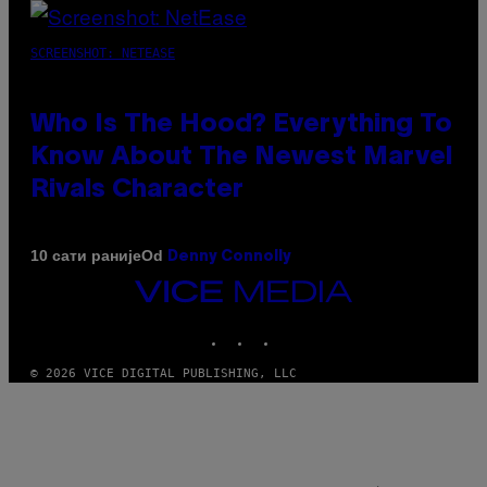
SCREENSHOT: NETEASE
Who Is The Hood? Everything To
Know About The Newest Marvel
Rivals Character
Od
10 сати раније
Denny Connolly
VICE
MEDIA
INSTAGRAM
TIKTOK
YOUTUBE
© 2026 VICE DIGITAL PUBLISHING, LLC