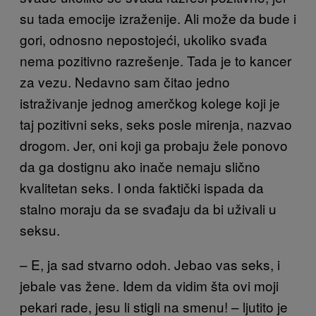
su tada emocije izraženije. Ali može da bude i
gori, odnosno nepostojeći, ukoliko svađa
nema pozitivno razrešenje. Tada je to kancer
za vezu. Nedavno sam čitao jedno
istraživanje jednog amerčkog kolege koji je
taj pozitivni seks, seks posle mirenja, nazvao
drogom. Jer, oni koji ga probaju žele ponovo
da ga dostignu ako inače nemaju slično
kvalitetan seks. I onda faktički ispada da
stalno moraju da se svađaju da bi uživali u
seksu.
– E, ja sad stvarno odoh. Jebao vas seks, i
jebale vas žene. Idem da vidim šta ovi moji
pekari rade, jesu li stigli na smenu! – ljutito je