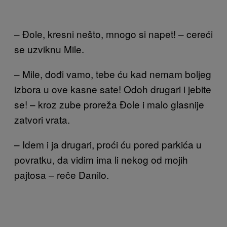
– Đole, kresni nešto, mnogo si napet! – cereći
se uzviknu Mile.
– Mile, dođi vamo, tebe ću kad nemam boljeg
izbora u ove kasne sate! Odoh drugari i jebite
se! – kroz zube proreža Đole i malo glasnije
zatvori vrata.
– Idem i ja drugari, proći ću pored parkića u
povratku, da vidim ima li nekog od mojih
pajtosa – reče Danilo.