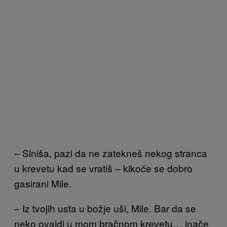
– Siniša, pazi da ne zatekneš nekog stranca
u krevetu kad se vratiš – kikoće se dobro
gasirani Mile.
– Iz tvojih usta u božje uši, Mile. Bar da se
neko ovajdi u mom bračnom krevetu… inače