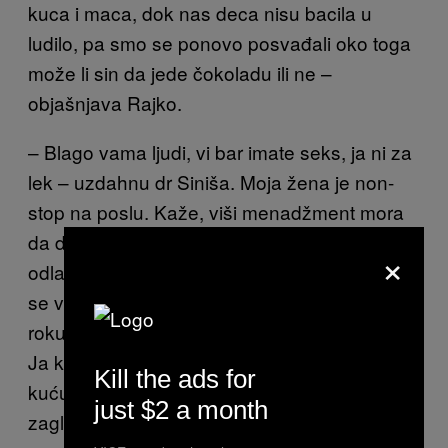
kuca i maca, dok nas deca nisu bacila u
ludilo, pa smo se ponovo posvađali oko toga
može li sin da jede čokoladu ili ne –
objašnjava Rajko.
– Blago vama ljudi, vi bar imate seks, ja ni za
lek – uzdahnu dr Siniša. Moja žena je non-
stop na poslu. Kaže, viši menadžment mora
da daje primer u ova teška vremena. Prva
×
odlazi na posao, poslednja se vraća. A kad
se vrati, nije za ništa. Istušira se, upali TV i u
roku od 10 minuta zaspe. TV ostane upaljen.
Ja kao neki paćenik gasim TV i raspremim
Kill the ads for
kuću. Pa onda i ja u krevet, osim ako ne
just $2 a month
zaglavim na netu.