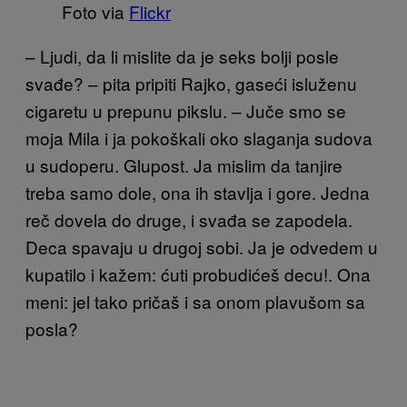
Foto via
Flickr
– Ljudi, da li mislite da je seks bolji posle
svađe? – pita pripiti Rajko, gaseći isluženu
cigaretu u prepunu pikslu. – Juče smo se
moja Mila i ja pokoškali oko slaganja sudova
u sudoperu. Glupost. Ja mislim da tanjire
treba samo dole, ona ih stavlja i gore. Jedna
reč dovela do druge, i svađa se zapodela.
Deca spavaju u drugoj sobi. Ja je odvedem u
kupatilo i kažem: ćuti probudićeš decu!. Ona
meni: jel tako pričaš i sa onom plavušom sa
posla?