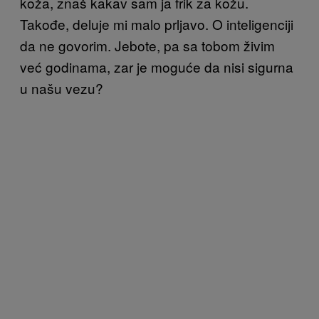
koža, znaš kakav sam ja frik za kožu.
Takođe, deluje mi malo prljavo. O inteligenciji
da ne govorim. Jebote, pa sa tobom živim
već godinama, zar je moguće da nisi sigurna
u našu vezu?