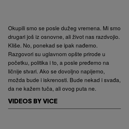
Okupili smo se posle dužeg vremena. Mi smo
drugari još iz osnovne, ali život nas razdvojio.
Kliše. No, ponekad se ipak nađemo.
Razgovori su uglavnom opšte prirode u
početku, politika i to, a posle pređemo na
ličnije stvari. Ako se dovoljno napijemo,
možda bude i iskrenosti. Bude nekad i svađa,
da ne kažem tuča, ali ovog puta ne.
VIDEOS BY VICE