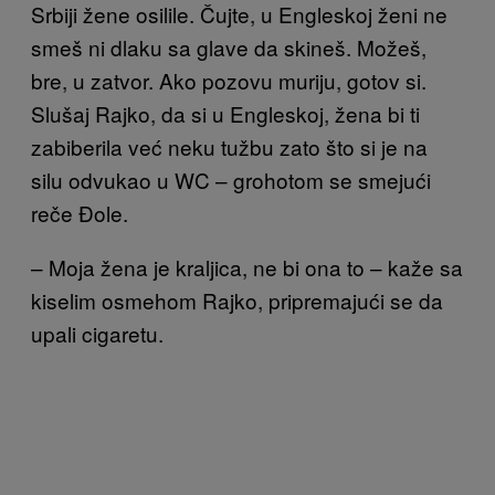
Srbiji žene osilile. Čujte, u Engleskoj ženi ne
smeš ni dlaku sa glave da skineš. Možeš,
bre, u zatvor. Ako pozovu muriju, gotov si.
Slušaj Rajko, da si u Engleskoj, žena bi ti
zabiberila već neku tužbu zato što si je na
silu odvukao u WC – grohotom se smejući
reče Đole.
– Moja žena je kraljica, ne bi ona to – kaže sa
kiselim osmehom Rajko, pripremajući se da
upali cigaretu.