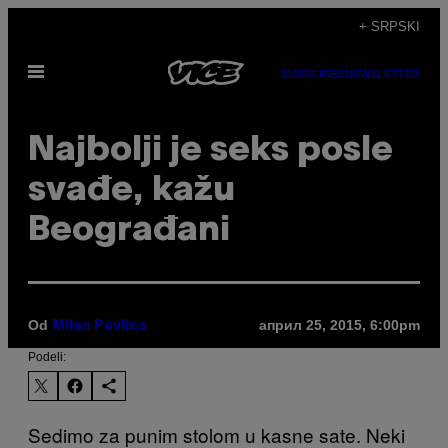
Скочи
+ SRPSKI
на
Otvori
садржај
SUBSCRIBE
NEWSLETTER
Meni
Najbolji je seks posle
svađe, kažu
Beograđani
Od
април 25, 2015, 6:00pm
Milan Pavlica
Podeli:
Sedimo za punim stolom u kasne sate. Neki