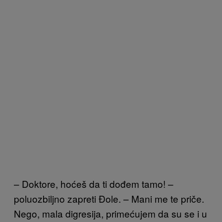
– Doktore, hoćeš da ti dođem tamo! –
poluozbiljno zapreti Đole. – Mani me te priče.
Nego, mala digresija, primećujem da su se i u