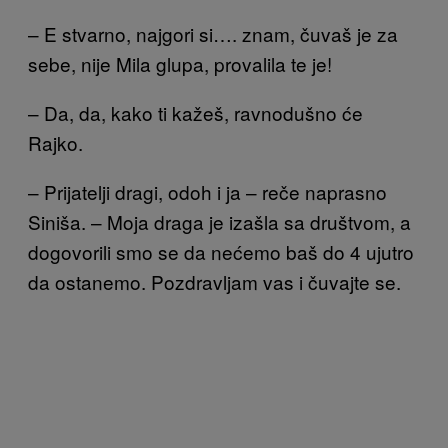
– E stvarno, najgori si…. znam, čuvaš je za
sebe, nije Mila glupa, provalila te je!
– Da, da, kako ti kažeš, ravnodušno će
Rajko.
– Prijatelji dragi, odoh i ja – reče naprasno
Siniša. – Moja draga je izašla sa društvom, a
dogovorili smo se da nećemo baš do 4 ujutro
da ostanemo. Pozdravljam vas i čuvajte se.