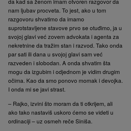
da kad sa ženom imam otvoren razgovor da
nam ljubav procveta. To jest, ako u tom
razgovoru shvatimo da imamo
suprotstavljene stavove prvo se otuđimo, ja u
svojoj glavi već zovem advokata i agenta za
nekretnine da tražim stan i razvod. Tako onda
par sati ili dana u svojoj glavi sam već
razveden i slobodan. A onda shvatim šta
mogu da izgubim i odjednom je vidim drugim
očima. Kao da smo ponovo momak i devojka.
I onda mi se javi strast.
– Rajko, izvini što moram da ti otkrijem, ali
ako tako nastaviš uskoro ćemo se videti u
ordinaciji – uz osmeh reče Siniša.