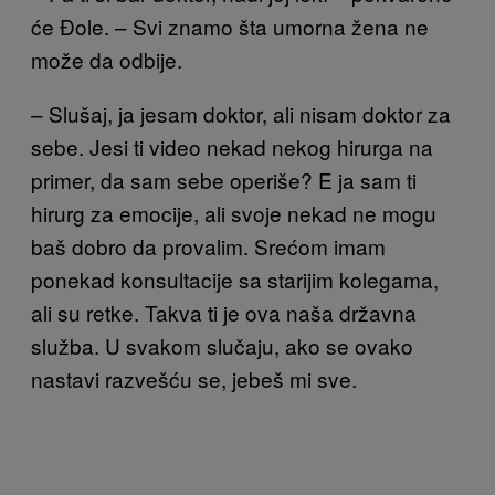
će Đole. – Svi znamo šta umorna žena ne
može da odbije.
– Slušaj, ja jesam doktor, ali nisam doktor za
sebe. Jesi ti video nekad nekog hirurga na
primer, da sam sebe operiše? E ja sam ti
hirurg za emocije, ali svoje nekad ne mogu
baš dobro da provalim. Srećom imam
ponekad konsultacije sa starijim kolegama,
ali su retke. Takva ti je ova naša državna
služba. U svakom slučaju, ako se ovako
nastavi razvešću se, jebeš mi sve.