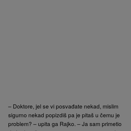
– Doktore, jel se vi posvađate nekad, mislim
sigurno nekad popizdiš pa je pitaš u čemu je
problem? – upita ga Rajko. – Ja sam primetio