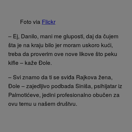
Foto via
Flickr
– Ej, Danilo, mani me gluposti, daj da čujem
šta je na kraju bilo jer moram uskoro kući,
treba da proverim ove nove likove što peku
kifle – kaže Đole.
– Svi znamo da ti se sviđa Rajkova žena,
Đole – zajedljivo podbada Siniša, psihijatar iz
Palmotićeve, jedini profesionalno obučen za
ovu temu u našem društvu.