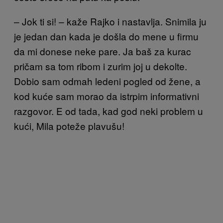
– Jok ti si! – kaže Rajko i nastavlja. Snimila ju
je jedan dan kada je došla do mene u firmu
da mi donese neke pare. Ja baš za kurac
pričam sa tom ribom i zurim joj u dekolte.
Dobio sam odmah ledeni pogled od žene, a
kod kuće sam morao da istrpim informativni
razgovor. E od tada, kad god neki problem u
kući, Mila poteže plavušu!