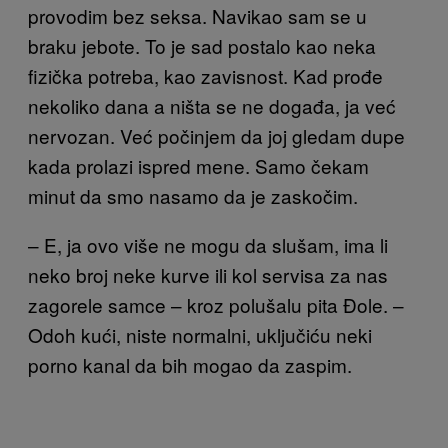
provodim bez seksa. Navikao sam se u
braku jebote. To je sad postalo kao neka
fizička potreba, kao zavisnost. Kad prođe
nekoliko dana a ništa se ne događa, ja već
nervozan. Već počinjem da joj gledam dupe
kada prolazi ispred mene. Samo čekam
minut da smo nasamo da je zaskočim.
– E, ja ovo više ne mogu da slušam, ima li
neko broj neke kurve ili kol servisa za nas
zagorele samce – kroz polušalu pita Đole. –
Odoh kući, niste normalni, uključiću neki
porno kanal da bih mogao da zaspim.