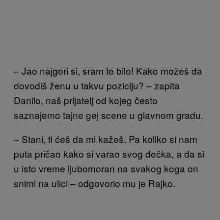
– Jao najgori si, sram te bilo! Kako možeš da
dovodiš ženu u takvu poziciju? – zapita
Danilo, naš prijatelj od kojeg često
saznajemo tajne gej scene u glavnom gradu.
– Stani, ti ćeš da mi kažeš. Pa koliko si nam
puta pričao kako si varao svog dečka, a da si
u isto vreme ljubomoran na svakog koga on
snimi na ulici – odgovorio mu je Rajko.