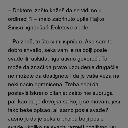
– Doktore, zašto kažeš da se vidimo u
ordinaciji? – malo zabrinuto upita Rajko
Sinišu, ignorišući Đoletove apele.
– Pa znaš, to što si mi ispričao. Ako sam te
dobro shvatio, seks vam je najbolji posle
svađe ili raskida, figurativno govoreći. To
može da znači da pravo uzbuđenje drugačije
ne možete da dostignete i da je vaša veza na
neki način ograničena. Treba sebi da
postaviš iskreno pitanje: zašto me supruga
pali kao da je devojka sa kojoj se muvam, jesi
tako beše opisao, ali samo posle svađe?
Jasno je da je seks u pricipu bolji posle
svađe ukoliko se svađa razreši pozitivno, jer