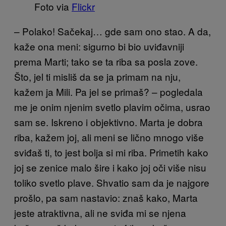
Foto via
Flickr
– Polako! Sačekaj… gde sam ono stao. A da,
kaže ona meni: sigurno bi bio uviđavniji
prema Marti; tako se ta riba sa posla zove.
Što, jel ti misliš da se ja primam na nju,
kažem ja Mili. Pa jel se primaš? – pogledala
me je onim njenim svetlo plavim očima, usrao
sam se. Iskreno i objektivno. Marta je dobra
riba, kažem joj, ali meni se lično mnogo više
sviđaš ti, to jest bolja si mi riba. Primetih kako
joj se zenice malo šire i kako joj oči više nisu
toliko svetlo plave. Shvatio sam da je najgore
prošlo, pa sam nastavio: znaš kako, Marta
jeste atraktivna, ali ne sviđa mi se njena