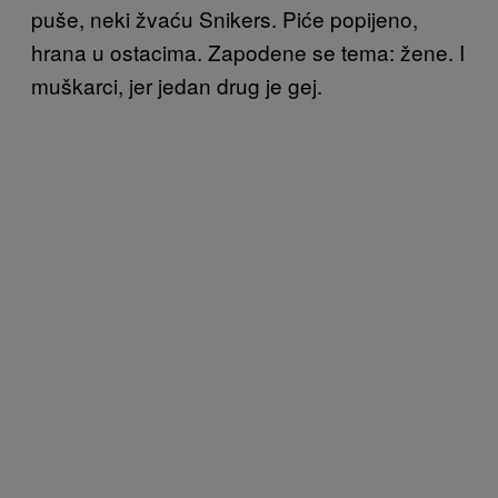
puše, neki žvaću Snikers. Piće popijeno,
hrana u ostacima. Zapodene se tema: žene. I
muškarci, jer jedan drug je gej.