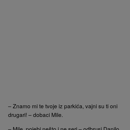
– Znamo mi te tvoje iz parkića, vajni su ti oni
drugari! – dobaci Mile.
– Mile, pojebi nešto i ne seri – odbrusi Danilo,