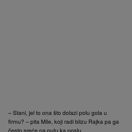
– Stani, jel to ona što dolazi polu gola u
firmu? – pita Mile, koji radi blizu Rajka pa ga
često sreće na putu ka poslu.