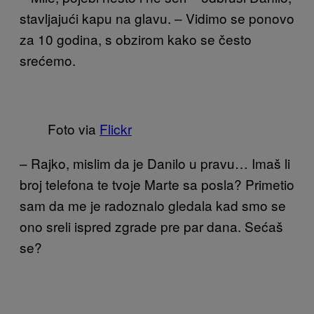
stavljajući kapu na glavu. – Vidimo se ponovo
za 10 godina, s obzirom kako se često
srećemo.
Foto via
Flickr
– Rajko, mislim da je Danilo u pravu… Imaš li
broj telefona te tvoje Marte sa posla? Primetio
sam da me je radoznalo gledala kad smo se
ono sreli ispred zgrade pre par dana. Sećaš
se?