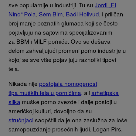
sve popularnije u industriji. Tu su
Jordi „El
Nino“ Pola
,
Sem Birn
,
Badi Holivud
, i priličan
broj manje poznatih glumaca koji se često
pojavljuju na sajtovima specijalizovanim
za BBM i MILF porniće. Ovo se dešava
delom zahvaljujući promeni porno industrije u
kojoj se sve više pojavljuju raznoliki tipovi
tela.
Nikada nije
postojala homogenost
tipa muških tela u pornićima,
ali
arhetipska
slika
muške porno zvezde i dalje postoji u
američkoj kulturi, dovoljno da su
stručnjaci
saopštili da je ona zaslužna za loše
samopouzdanje prosečnih ljudi. Logan Pirs,