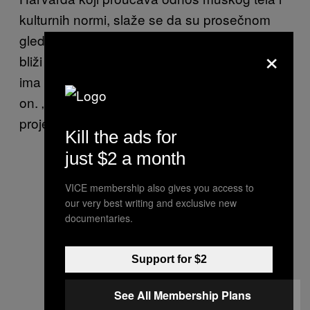
kulturnih normi, slaže se da su prosečnom
gledaocu pornići sa glumcima poput Koksa
×
bliži i prijatniji. „Dobro je za porno industriju da
ima što više različitih tipova muškaraca“, kaže
on. „Želite da se što više muškaraca
projektuje u fantaziju koju ovi filmovi nude“.
Kill the ads for
just $2 a month
VICE membership also gives you access to
our very best writing and exclusive new
documentaries.
Support for $2
See All Membership Plans