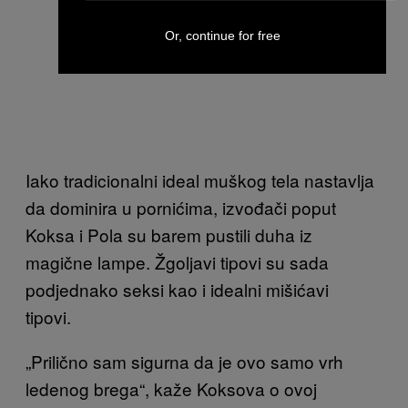
Or, continue for free
Iako tradicionalni ideal muškog tela nastavlja
da dominira u pornićima, izvođači poput
Koksa i Pola su barem pustili duha iz
magične lampe. Žgoljavi tipovi su sada
podjednako seksi kao i idealni mišićavi
tipovi.
„Prilično sam sigurna da je ovo samo vrh
ledenog brega“, kaže Koksova o ovoj