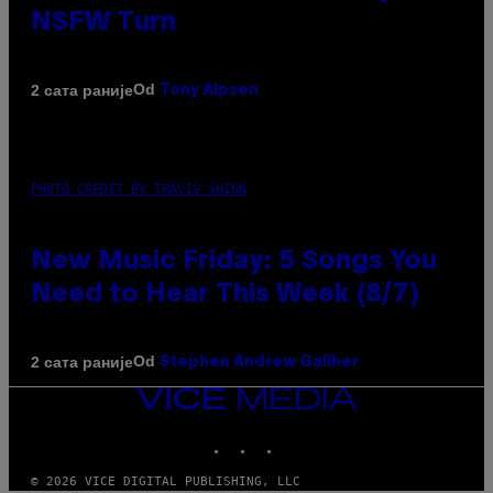
NSFW Turn
Od
2 сата раније
Tony Alpsen
PHOTO CREDIT BY TRAVIS SHINN
New Music Friday: 5 Songs You
Need to Hear This Week (8/7)
Od
2 сата раније
Stephen Andrew Galiher
VICE
MEDIA
INSTAGRAM
TIKTOK
YOUTUBE
© 2026 VICE DIGITAL PUBLISHING, LLC