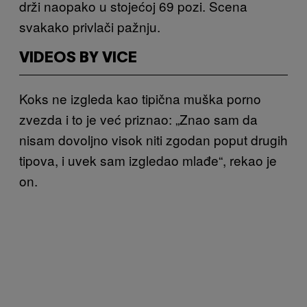
drži naopako u stojećoj 69 pozi. Scena
svakako privlači pažnju.
VIDEOS BY VICE
Koks ne izgleda kao tipična muška porno
zvezda i to je već priznao: „Znao sam da
nisam dovoljno visok niti zgodan poput drugih
tipova, i uvek sam izgledao mlađe“, rekao je
on.