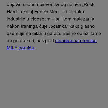
objavio scenu neinventivnog naziva „Rock
Hard“ u kojoj Feniks Meri – veteranka
industrije u tridesetim – prilikom rastezanja
nakon treninga čuje „posinka“ kako glasno
džemuje na gitari u garaži. Besno odlazi tamo
da ga prekori, naizgled
standardna premisa
MILF pornića.