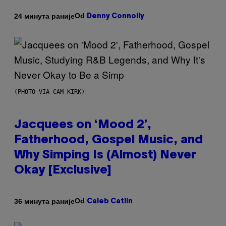
Od
24 минута раније
Denny Connolly
(PHOTO VIA CAM KIRK)
Jacquees on ‘Mood 2’,
Fatherhood, Gospel Music, and
Why Simping Is (Almost) Never
Okay [Exclusive]
Od
36 минута раније
Caleb Catlin