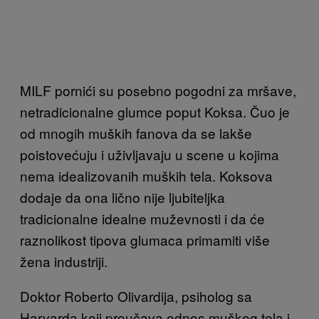
MILF pornići su posebno pogodni za mršave,
netradicionalne glumce poput Koksa. Čuo je
od mnogih muških fanova da se lakše
poistovećuju i uživljavaju u scene u kojima
nema idealizovanih muških tela. Koksova
dodaje da ona lično nije ljubiteljka
tradicionalne idealne muževnosti i da će
raznolikost tipova glumaca primamiti više
žena industriji.
Doktor Roberto Olivardija, psiholog sa
Harvarda koji proučava odnos muškog tela i