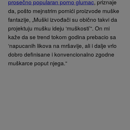
prosečno popularan porno glumac
, priznaje
da, pošto mejnstrim pornići proizvode muške
fantazije, „Muški izvođači su obično takvi da
projektuju mušku ideju ‘muškosti’“. On mi
kaže da se trend tokom godina prebacio sa
‘napucanih likova na mršavije, ali i dalje vrlo
dobro definisane i konvencionalno zgodne
muškarce poput njega.“