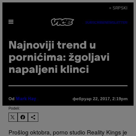
Скочи
+ SRPSKI
на
Otvori
садржај
SUBSCRIBE
NEWSLETTER
Meni
Najnoviji trend u
pornićima: žgoljavi
napaljeni klinci
Od
фебруар 22, 2017, 2:19pm
Mark Hay
Podeli:
Prošlog oktobra, porno studio Reality Kings je