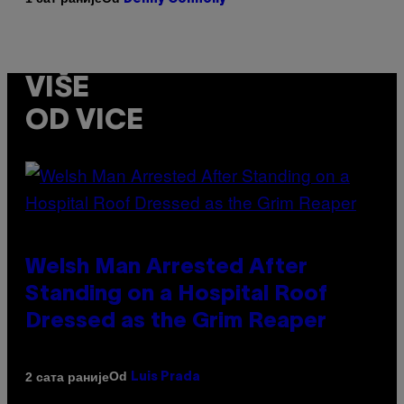
VIŠE
OD VICE
Welsh Man Arrested After
Standing on a Hospital Roof
Dressed as the Grim Reaper
Od
2 сата раније
Luis Prada