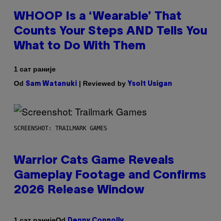
WHOOP Is a ‘Wearable’ That
Counts Your Steps AND Tells You
What to Do With Them
1 сат раније
Od
| Reviewed by
Sam Watanuki
Ysolt Usigan
SCREENSHOT: TRAILMARK GAMES
Warrior Cats Game Reveals
Gameplay Footage and Confirms
2026 Release Window
Od
1 сат раније
Denny Connolly