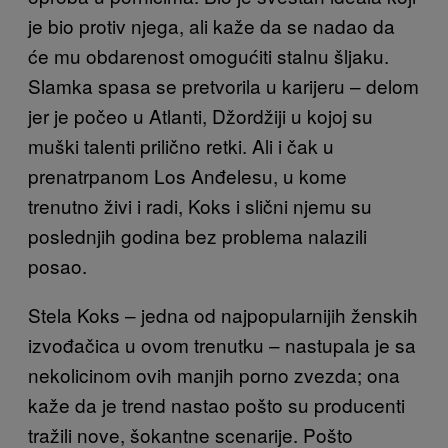
je bio protiv njega, ali kaže da se nadao da
će mu obdarenost omogućiti stalnu šljaku.
Slamka spasa se pretvorila u karijeru – delom
jer je počeo u Atlanti, Džordžiji u kojoj su
muški talenti prilično retki. Ali i čak u
prenatrpanom Los Anđelesu, u kome
trenutno živi i radi, Koks i slični njemu su
poslednjih godina bez problema nalazili
posao.
Stela Koks – jedna od najpopularnijih ženskih
izvođačica u ovom trenutku – nastupala je sa
nekolicinom ovih manjih porno zvezda; ona
kaže da je trend nastao pošto su producenti
tražili nove, šokantne scenarije. Pošto