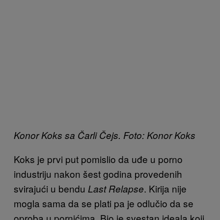
Konor Koks sa Čarli Čejs. Foto: Konor Koks
Koks je prvi put pomislio da uđe u porno
industriju nakon šest godina provedenih
svirajući u bendu
. Kirija nije
Last Relapse
mogla sama da se plati pa je odlučio da se
oproba u pornićima. Bio je svestan ideala koji