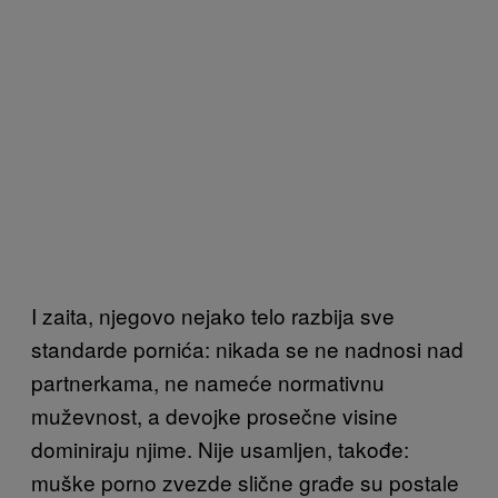
I zaita, njegovo nejako telo razbija sve
standarde pornića: nikada se ne nadnosi nad
partnerkama, ne nameće normativnu
muževnost, a devojke prosečne visine
dominiraju njime. Nije usamljen, takođe:
muške porno zvezde slične građe su postale