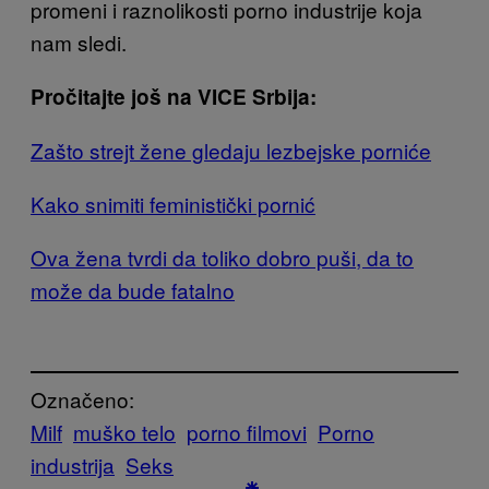
promeni i raznolikosti porno industrije koja
nam sledi.
Pročitajte još na VICE Srbija:
Zašto strejt žene gledaju lezbejske porniće
Kako snimiti feministički pornić
Ova žena tvrdi da toliko dobro puši, da to
može da bude fatalno
Označeno:
Milf
muško telo
porno filmovi
Porno
industrija
Seks