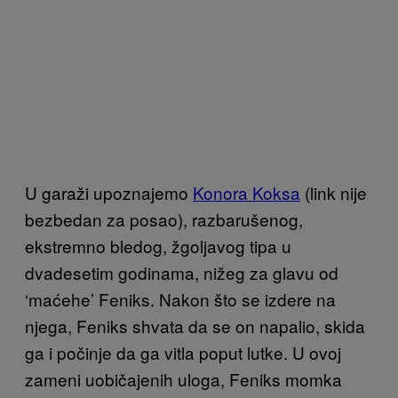
U garaži upoznajemo
Konora Koksa
(link nije
bezbedan za posao), razbarušenog,
ekstremno bledog, žgoljavog tipa u
dvadesetim godinama, nižeg za glavu od
‘maćehe’ Feniks. Nakon što se izdere na
njega, Feniks shvata da se on napalio, skida
ga i počinje da ga vitla poput lutke. U ovoj
zameni uobičajenih uloga, Feniks momka