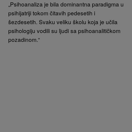
„Psihoanaliza je bila dominantna paradigma u
psihijatriji tokom čitavih pedesetih i
šezdesetih. Svaku veliku školu koja je učila
psihologiju vodili su ljudi sa psihoanalitičkom
pozadinom.“