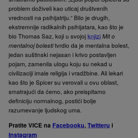
problem doživeli kao uticaj društvenih
vrednosti na psihijatriju.“ Bilo je drugih,
ekstremnije radikalnih psihijatara, kao što je
bio Thomas Saz, koji u svojoj
knjizi
Mit o
tvrdio da je mentalna bolest,
mentalnoj bolesti
jedan suštinski nejasan i krivo postavljen
pojam, zamenila ulogu koju su nekad u
civilizaciji imale religija i vradžbine. Ali lekari
kao što je Spicer su verovali u ovu oblast,
smatrajući da ćemo, ako preispitamo
definiciju normalnog, postići bolje
razumevanje ljudskog uma.
Pratite VICE na
Facebooku
,
Twitteru
i
Instagram