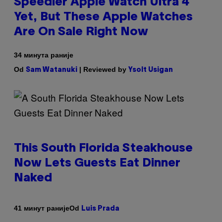
Speedier Apple Watch Ultra 4
Yet, But These Apple Watches
Are On Sale Right Now
34 минута раније
Od
| Reviewed by
Sam Watanuki
Ysolt Usigan
This South Florida Steakhouse
Now Lets Guests Eat Dinner
Naked
Od
41 минут раније
Luis Prada