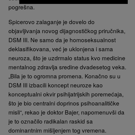
pogrešna.
Spicerovo zalaganje je dovelo do
objavljivanja novog dijagnostičkog priručnika,
DSM III. Ne samo da je homoseksualnost
deklasifikovana, već je uklonjena i sama
neuroza, što je uzdrmalo status kvo medicine
mentalnog zdravlja sredine dvadesetog veka.
„Bila je to ogromna promena. Konačno su u
DSM III izbacili koncept neuroze kao
konceptualni okvir psihijatrijskih poremećaja,
što je bio centralni doprinos psihoanalitičke
misli“, rekao je doktor Bajer, napomenuvši da
je to označilo radikalan raskid sa
dominantnim mišljenjem tog vremena.