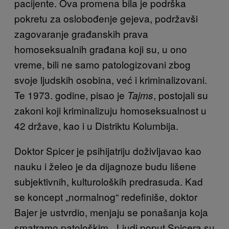
pacijente. Ova promena bila je podrška
pokretu za oslobođenje gejeva, podržavši
zagovaranje građanskih prava
homoseksualnih građana koji su, u ono
vreme, bili ne samo patologizovani zbog
svoje ljudskih osobina, već i kriminalizovani.
Te 1973. godine, pisao je
, postojali su
Tajms
zakoni koji kriminalizuju homoseksualnost u
42 države, kao i u Distriktu Kolumbija.
Doktor Spicer je psihijatriju doživljavao kao
nauku i želeo je da dijagnoze budu lišene
subjektivnih, kulturoloških predrasuda. Kad
se koncept „normalnog“ redefiniše, doktor
Bajer je ustvrdio, menjaju se ponašanja koja
smatramo patološkim. „Ljudi poput Spicera su