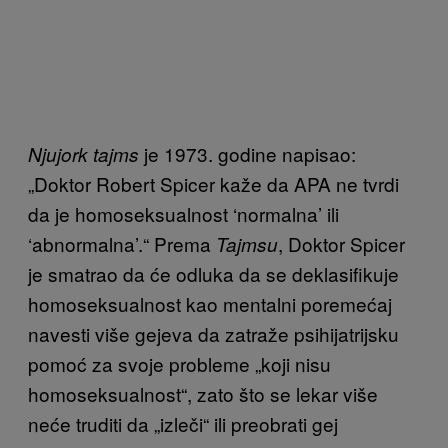
je 1973. godine napisao:
Njujork tajms
„Doktor Robert Spicer kaže da APA ne tvrdi
da je homoseksualnost ‘normalna’ ili
‘abnormalna’.“ Prema
, Doktor Spicer
Tajmsu
je smatrao da će odluka da se deklasifikuje
homoseksualnost kao mentalni poremećaj
navesti više gejeva da zatraže psihijatrijsku
pomoć za svoje probleme „koji nisu
homoseksualnost“, zato što se lekar više
neće truditi da „izleči“ ili preobrati gej