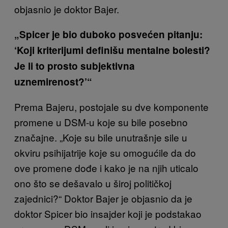
objasnio je doktor Bajer.
„Spicer je bio duboko posvećen pitanju:
‘Koji kriterijumi definišu mentalne bolesti?
Je li to prosto subjektivna
uznemirenost?’“
Prema Bajeru, postojale su dve komponente
promene u DSM-u koje su bile posebno
značajne. „Koje su bile unutrašnje sile u
okviru psihijatrije koje su omogućile da do
ove promene dođe i kako je na njih uticalo
ono što se dešavalo u široj političkoj
zajednici?“ Doktor Bajer je objasnio da je
doktor Spicer bio insajder koji je podstakao