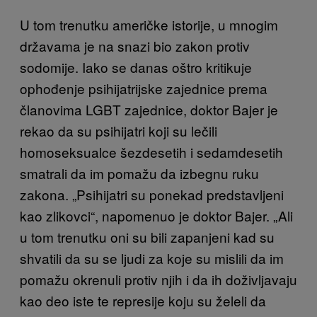
U tom trenutku američke istorije, u mnogim
državama je na snazi bio zakon protiv
sodomije. Iako se danas oštro kritikuje
ophođenje psihijatrijske zajednice prema
članovima LGBT zajednice, doktor Bajer je
rekao da su psihijatri koji su lečili
homoseksualce šezdesetih i sedamdesetih
smatrali da im pomažu da izbegnu ruku
zakona. „Psihijatri su ponekad predstavljeni
kao zlikovci“, napomenuo je doktor Bajer. „Ali
u tom trenutku oni su bili zapanjeni kad su
shvatili da su se ljudi za koje su mislili da im
pomažu okrenuli protiv njih i da ih doživljavaju
kao deo iste te represije koju su želeli da