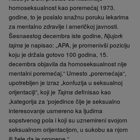
homoseksualnost kao poremećaj 1973.
godine, to je poslalo snažnu poruku lekarima
za mentalno zdravlje i američkoj javnosti.
Šesnaestog decembra iste godine,
Njujork
je napisao: „APA, je promenivši poziciju
tajms
koju je držala gotovo 100 godina, 15.
decembra objavila da homoseksualnost nije
mentalni poremećaj.“ Umesto „poremećaja“,
upotrebljen je izraz „konfuzija u seksualnoj
orijentaciji“, koji je
definisao kao
Tajms
„kategorija za ‘pojedince čije je seksualno
interesovanje usmereno ka ljudima
sopstvenog pola i koji su uznemireni svojom
seksualnom orijentacijom, u sukobu sa njom
ili žele da je promene.“