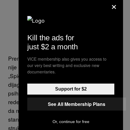
×
Kill the ads for
just $2 a month
Prema rečima doktora Bajera, doktor Spicer
VICE membership also gives you access to
our very best writing and exclusive new
nije bio motivisan političkim pokretom.
documentaries.
„Spicera je zanimalo da stvori psihijatrijski
dijagnostički okvir koji je bio lišen
Support for $2
psihoanalitičke misli, da bi mogao da
redefiniše čitav psihijatrijski okvir.“ On je želeo
See All Membership Plans
da mentalno blagostanje određuju
standardne mere i verovao je da je frojdovska
Or, continue for free
struktura na kom je oblast izgrađena