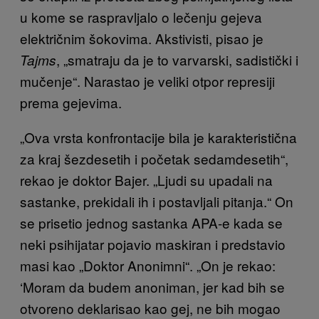
u kome se raspravljalo o lečenju gejeva
električnim šokovima. Akstivisti, pisao je
, „smatraju da je to varvarski, sadistički i
Tajms
mučenje“. Narastao je veliki otpor represiji
prema gejevima.
„Ova vrsta konfrontacije bila je karakteristična
za kraj šezdesetih i početak sedamdesetih“,
rekao je doktor Bajer. „Ljudi su upadali na
sastanke, prekidali ih i postavljali pitanja.“ On
se prisetio jednog sastanka APA-e kada se
neki psihijatar pojavio maskiran i predstavio
masi kao „Doktor Anonimni“. „On je rekao:
‘Moram da budem anoniman, jer kad bih se
otvoreno deklarisao kao gej, ne bih mogao