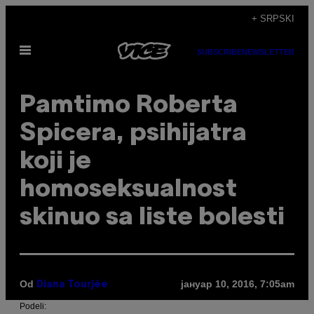
Скочи
+ SRPSKI
на
Otvori
садржај
SUBSCRIBE
NEWSLETTER
Meni
Pamtimo Roberta
Spicera, psihijatra
koji je
homoseksualnost
skinuo sa liste bolesti
Od
јануар 10, 2016, 7:05am
Diana Tourjée
Podeli: