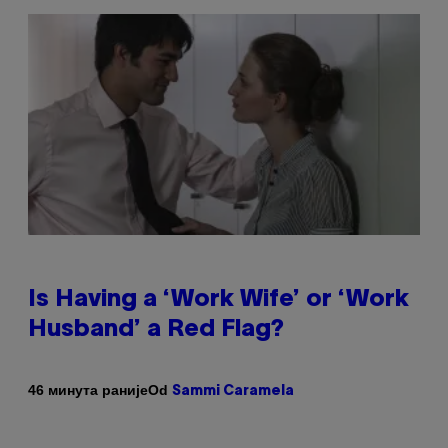
Is Having a ‘Work Wife’ or ‘Work
Husband’ a Red Flag?
Od
46 минута раније
Sammi Caramela