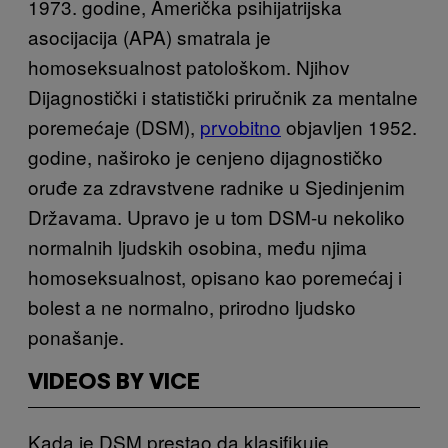
1973. godine, Američka psihijatrijska
asocijacija (APA) smatrala je
homoseksualnost patološkom. Njihov
Dijagnostički i statistički priručnik za mentalne
poremećaje (DSM),
prvobitno
objavljen 1952.
godine, naširoko je cenjeno dijagnostičko
oruđe za zdravstvene radnike u Sjedinjenim
Državama. Upravo je u tom DSM-u nekoliko
normalnih ljudskih osobina, među njima
homoseksualnost, opisano kao poremećaj i
bolest a ne normalno, prirodno ljudsko
ponašanje.
VIDEOS BY VICE
Kada je DSM prestao da klasifikuje