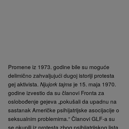
Promene iz 1973. godine bile su moguće
delimično zahvaljujući dugoj istoriji protesta
gej aktivista.
je 15. maja 1970.
Njujork tajms
godine izvestio da su članovi Fronta za
oslobođenje gejeva „pokušali da upadnu na
sastanak Američke psihijatrijske asocijacije o
seksualnim problemima.“ Članovi GLF-a su
se okupili iz protesta zbog psihijatrijskog lista