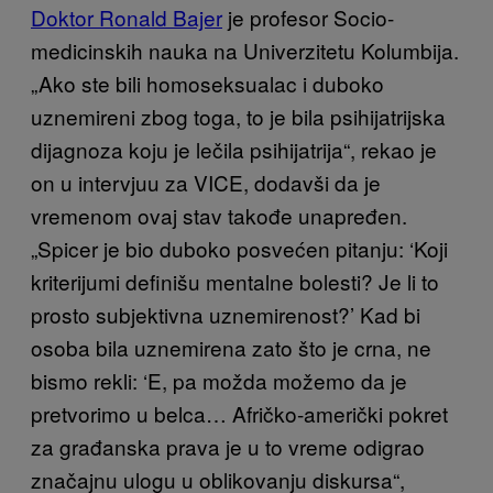
Doktor Ronald Bajer
je profesor Socio-
medicinskih nauka na Univerzitetu Kolumbija.
„Ako ste bili homoseksualac i duboko
uznemireni zbog toga, to je bila psihijatrijska
dijagnoza koju je lečila psihijatrija“, rekao je
on u intervjuu za VICE, dodavši da je
vremenom ovaj stav takođe unapređen.
„Spicer je bio duboko posvećen pitanju: ‘Koji
kriterijumi definišu mentalne bolesti? Je li to
prosto subjektivna uznemirenost?’ Kad bi
osoba bila uznemirena zato što je crna, ne
bismo rekli: ‘E, pa možda možemo da je
pretvorimo u belca… Afričko-američki pokret
za građanska prava je u to vreme odigrao
značajnu ulogu u oblikovanju diskursa“,