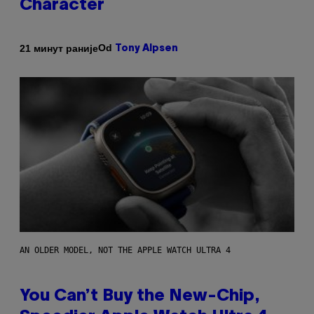
Character
Od
21 минут раније
Tony Alpsen
AN OLDER MODEL, NOT THE APPLE WATCH ULTRA 4
You Can’t Buy the New-Chip,