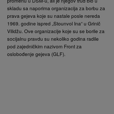
promenu u DSM-u, ali je njegov trud bio u
skladu sa naporima organizacija za borbu za
prava gejeva koje su nastale posle nereda
1969. godine ispred „Stounvol Ina“ u Grinič
Vilidžu. Ove organizacije koje su se borile za
socijalnu pravdu su nekoliko godina radile
pod zajedničkim nazivom Front za
oslobođenje gejeva (GLF).