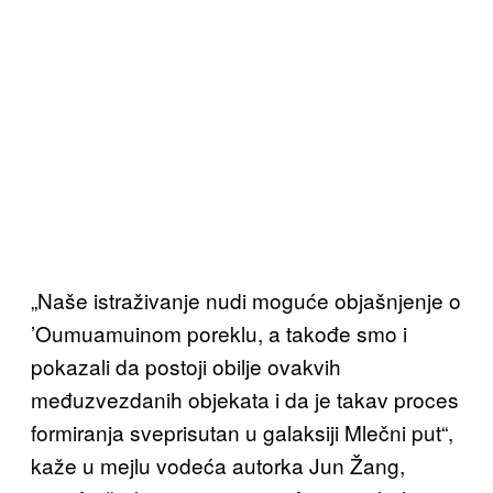
„Naše istraživanje nudi moguće objašnjenje o
’Oumuamuinom poreklu, a takođe smo i
pokazali da postoji obilje ovakvih
međuzvezdanih objekata i da je takav proces
formiranja sveprisutan u galaksiji Mlečni put“,
kaže u mejlu vodeća autorka Jun Žang,