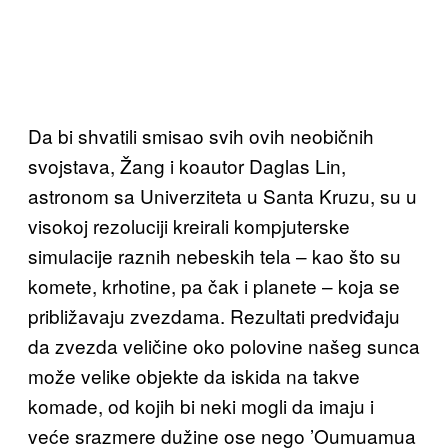
Da bi shvatili smisao svih ovih neobičnih
svojstava, Žang i koautor Daglas Lin,
astronom sa Univerziteta u Santa Kruzu, su u
visokoj rezoluciji kreirali kompjuterske
simulacije raznih nebeskih tela – kao što su
komete, krhotine, pa čak i planete – koja se
približavaju zvezdama. Rezultati predviđaju
da zvezda veličine oko polovine našeg sunca
može velike objekte da iskida na takve
komade, od kojih bi neki mogli da imaju i
veće srazmere dužine ose nego ’Oumuamua