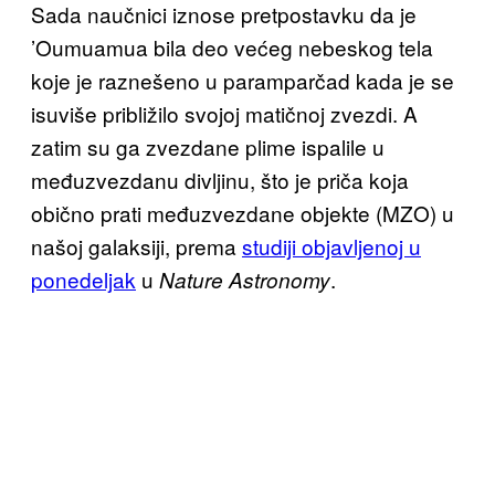
Sada naučnici iznose pretpostavku da je
’Oumuamua bila deo većeg nebeskog tela
koje je raznešeno u paramparčad kada je se
isuviše približilo svojoj matičnoj zvezdi. A
zatim su ga zvezdane plime ispalile u
međuzvezdanu divljinu, što je priča koja
obično prati međuzvezdane objekte (MZO) u
našoj galaksiji, prema
studiji objavljenoj u
ponedeljak
u
.
Nature Astronomy