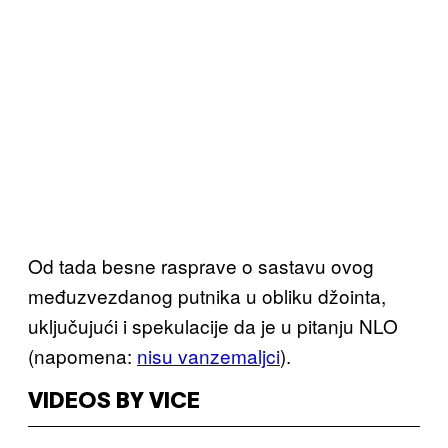
Od tada besne rasprave o sastavu ovog
međuzvezdanog putnika u obliku džointa,
uključujući i spekulacije da je u pitanju NLO
(napomena:
nisu vanzemaljci
).
VIDEOS BY VICE