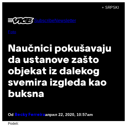
Скочи
+ SRPSKI
на
Otvori
Subscribe
Newsletter
садржај
Meni
Foto
Naučnici pokušavaju
da ustanove zašto
objekat iz dalekog
svemira izgleda kao
buksna
Od
април 22, 2020, 10:57am
Becky Ferreira
Podeli: