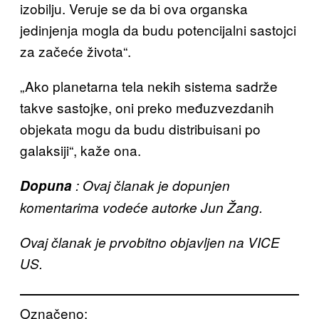
izobilju. Veruje se da bi ova organska
jedinjenja mogla da budu potencijalni sastojci
za začeće života“.
„Ako planetarna tela nekih sistema sadrže
takve sastojke, oni preko međuzvezdanih
objekata mogu da budu distribuisani po
galaksiji“, kaže ona.
Dopuna
: Ovaj članak je dopunjen
komentarima vodeće autorke Jun Žang.
Ovaj članak je prvobitno objavljen na VICE
US.
Označeno: