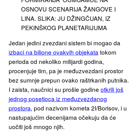
OSNOVU SCENARIJA ŽANGOVE I
LINA. SLIKA: JU DŽINGČUAN, IZ
PEKINŠKOG PLANETARIJUMA
Jedan jedini zvezdani sistem bi mogao da
izbaci na bilione ovakvih objekata
tokom
perioda od nekoliko milijardi godina,
procenjuje tim, pa je međuzvezdani prostor
bez sumnje prepun ovako raštrkanih putnika.
I zaista, naučnici su prošle godine
otkrili još
jednog posetioca iz međuzvezdanog
prostora
, pod nazivom kometa 2I/Borisov, i u
nastupajućim decenijama očekuju da će
uočiti još mnogo njih.