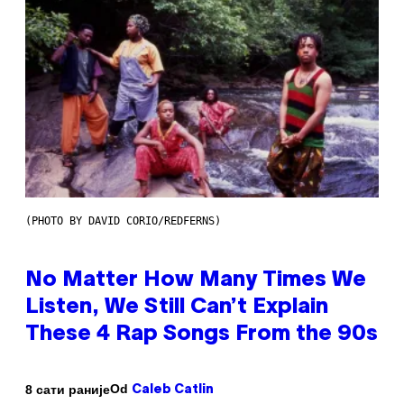
(PHOTO BY DAVID CORIO/REDFERNS)
No Matter How Many Times We
Listen, We Still Can’t Explain
These 4 Rap Songs From the 90s
Od
8 сати раније
Caleb Catlin