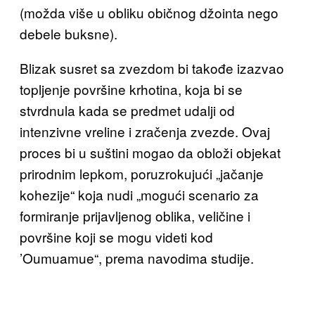
(možda više u obliku običnog džointa nego
debele buksne).
Blizak susret sa zvezdom bi takođe izazvao
topljenje površine krhotina, koja bi se
stvrdnula kada se predmet udalji od
intenzivne vreline i zračenja zvezde. Ovaj
proces bi u suštini mogao da obloži objekat
prirodnim lepkom, poruzrokujući „jačanje
kohezije“ koja nudi „mogući scenario za
formiranje prijavljenog oblika, veličine i
površine koji se mogu videti kod
’Oumuamue“, prema navodima studije.