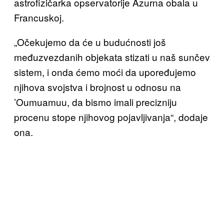
astrofizičarka opservatorije Azurna obala u
Francuskoj.
„Očekujemo da će u budućnosti još
međuzvezdanih objekata stizati u naš sunčev
sistem, i onda ćemo moći da upoređujemo
njihova svojstva i brojnost u odnosu na
’Oumuamuu, da bismo imali precizniju
procenu stope njihovog pojavljivanja“, dodaje
ona.