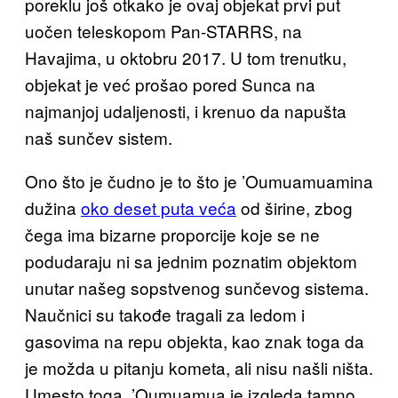
poreklu još otkako je ovaj objekat prvi put
uočen teleskopom Pan-STARRS, na
Havajima, u oktobru 2017. U tom trenutku,
objekat je već prošao pored Sunca na
najmanjoj udaljenosti, i krenuo da napušta
naš sunčev sistem.
Ono što je čudno je to što je ’Oumuamuamina
dužina
oko deset puta veća
od širine, zbog
čega ima bizarne proporcije koje se ne
podudaraju ni sa jednim poznatim objektom
unutar našeg sopstvenog sunčevog sistema.
Naučnici su takođe tragali za ledom i
gasovima na repu objekta, kao znak toga da
je možda u pitanju kometa, ali nisu našli ništa.
Umesto toga, ’Oumuamua je izgleda tamno