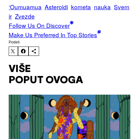
‘Oumuamua
Asteroidi
kometa
nauka
Svem
ir
Zvezde
Follow Us On Discover
Make Us Preferred In Top Stories
Podeli:
VIŠE
POPUT OVOGA