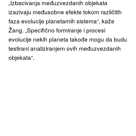
„Izbacivanja međuzvezdanih objekata
izazivaju međusobne efekte tokom različitih
faza evolucije planetarnih sistema“, kaže
Žang. „Specifično formiranje i procesi
evolucije nekih planeta takođe mogu da budu
testirani analiziranjem ovih međuzvezdanih
objekata“.