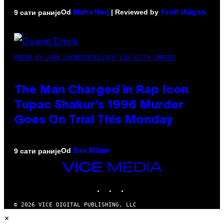
Od
| Reviewed by
9 сати раније
Maha Haq
Ysolt Usigan
PHOTO BY JOHN LOCHER/POOL/AFP VIA GETTY IMAGES
The Man Charged in Rap Icon
Tupac Shakur’s 1996 Murder
Goes On Trial This Monday
Od
9 сати раније
Dan Milam
VICE
MEDIA
INSTAGRAM
TIKTOK
YOUTUBE
© 2026 VICE DIGITAL PUBLISHING, LLC
×