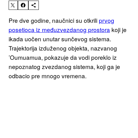
Pre dve godine, naučnici su otkrili
prvog
posetioca iz međuzvezdanog prostora
koji je
ikada uočen unutar sunčevog sistema.
Trajektorija izduženog objekta, nazvanog
’Oumuamua, pokazuje da vodi poreklo iz
nepoznatog zvezdanog sistema, koji ga je
odbacio pre mnogo vremena.