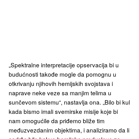
„Spektralne interpretacije opservacija bi u
budućnosti takođe mogle da pomognu u
otkrivanju njihovih hemijskih svojstava i
naprave neke veze sa manjim telima u
sunčevom sistemu“, nastavlja ona. „Bilo bi kul
kada bismo imali svemirske misije koje bi
nam omogućile da priđemo bliže tim
međuzvezdanim objektima, i analiziramo da li