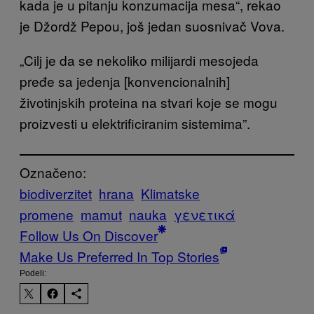
kada je u pitanju konzumacija mesa“, rekao
je Džordž Pepou, još jedan suosnivač Vova.
„Cilj je da se nekoliko milijardi mesojeda
pređe sa jedenja [konvencionalnih]
životinjskih proteina na stvari koje se mogu
proizvesti u elektrificiranim sistemima”.
Označeno:
biodiverzitet
hrana
Klimatske
promene
mamut
nauka
γενετικά
Follow Us On Discover
Make Us Preferred In Top Stories
Podeli: