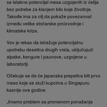
se istakne potencijal mesa uzgojenih iz ćelija
bez potrebe za klanjem bilo koje životinje.
Takođe ima za cilj da pokaže povezanost
između velike stočarske proizvodnje i
klimatske krize.
Vov je rekao da istražuje potencijalnu
upotrebu desetina drugih vrsta, uključujući
alpake, kengure i paunove, uzgojene u
laboratoriji.
Očekuje se da će japanska prepelica biti prvo
meso koje se služi kupcima u Singapuru
kasnije ove godine.
„Imamo problem sa promenom ponašanja