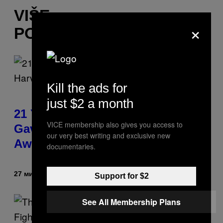
VIŠE
×
POPUT OVOGA
Kill the ads for
just $2 a month
21 Years Ago, A Barbie Movie
VICE membership also gives you access to
Gave Harvey Weinstein a Deeply
our very best writing and exclusive new
Awkward Cameo
documentaries.
27 минута раније
Od
Tony Alpsen
Support for $2
See All Membership Plans