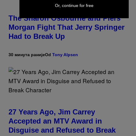
Or, continue for free
The Sharon Osbourne and Piers
Morgan Fight That Jerry Springer
Had to Break Up
30 минута раније
Od
Tony Alpsen
27 Years Ago, Jim Carrey
Accepted an MTV Award in
Disguise and Refused to Break