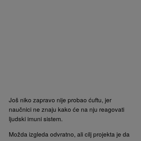
Još niko zapravo nije probao ćuftu, jer
naučnici ne znaju kako će na nju reagovati
ljudski imuni sistem.
Možda izgleda odvratno, ali cilj projekta je da