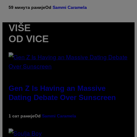
59 минута раније
Od
Sammi Caramela
VIŠE
OD VICE
Gen Z Is Having an Massive
Dating Debate Over Sunscreen
1 сат раније
Od
Sammi Caramela