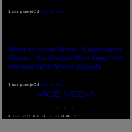
1 сат раније
Od
Ashley Fike
What to Know About ‘Exploitative
Daters,’ the People Who Keep You
Hooked With Mixed Signals
1 сат раније
Od
Ashley Fike
VICE
MEDIA
INSTAGRAM
TIKTOK
YOUTUBE
© 2026 VICE DIGITAL PUBLISHING, LLC