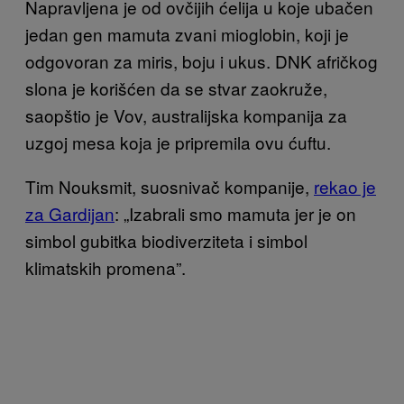
Napravljena je od ovčijih ćelija u koje ubačen
jedan gen mamuta zvani mioglobin, koji je
odgovoran za miris, boju i ukus. DNK afričkog
slona je korišćen da se stvar zaokruže,
saopštio je Vov, australijska kompanija za
uzgoj mesa koja je pripremila ovu ćuftu.
Tim Nouksmit, suosnivač kompanije,
rekao je
za Gardijan
: „Izabrali smo mamuta jer je on
simbol gubitka biodiverziteta i simbol
klimatskih promena”.