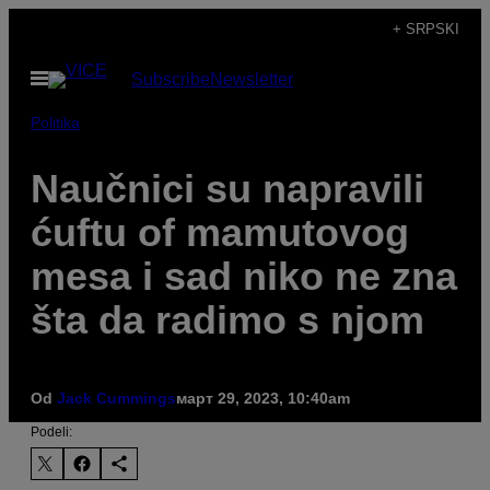
Скочи
+ SRPSKI
на
Otvori
Subscribe
Newsletter
садржај
Meni
Politika
Naučnici su napravili
ćuftu of mamutovog
mesa i sad niko ne zna
šta da radimo s njom
Od
Jack Cummings
март 29, 2023, 10:40am
Podeli: