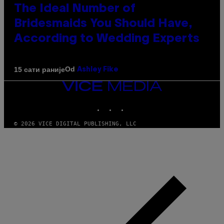
The Ideal Number of
Bridesmaids You Should Have,
According to Wedding Experts
Od
15 сати раније
Ashley Fike
VICE
MEDIA
INSTAGRAM
TIKTOK
YOUTUBE
© 2026 VICE DIGITAL PUBLISHING, LLC