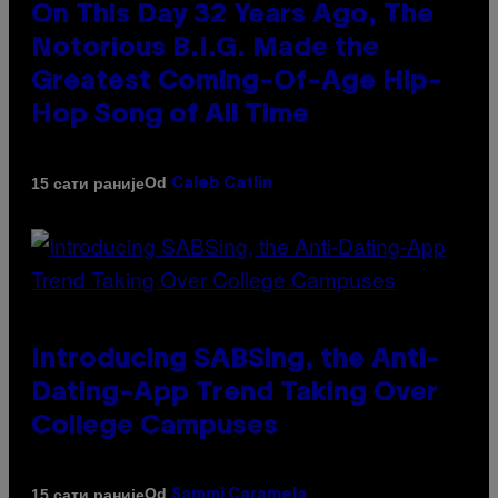
On This Day 32 Years Ago, The
Notorious B.I.G. Made the
Greatest Coming-Of-Age Hip-
Hop Song of All Time
Od
15 сати раније
Caleb Catlin
Introducing SABSing, the Anti-
Dating-App Trend Taking Over
College Campuses
Od
15 сати раније
Sammi Caramela