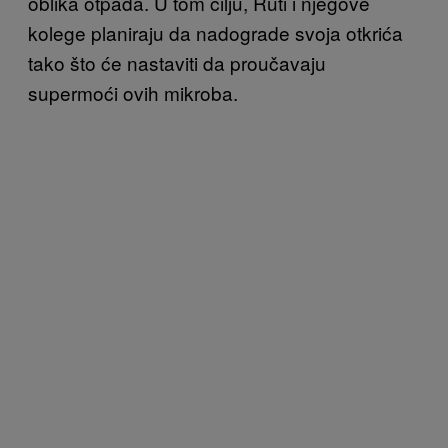
oblika otpada. U tom cilju, Ruti i njegove
kolege planiraju da nadograde svoja otkrića
tako što će nastaviti da proučavaju
supermoći ovih mikroba.