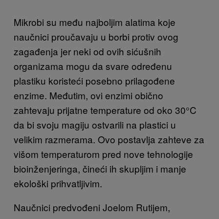
Mikrobi su među najboljim alatima koje
naučnici proučavaju u borbi protiv ovog
zagađenja jer neki od ovih sićušnih
organizama mogu da svare određenu
plastiku koristeći posebno prilagođene
enzime. Međutim, ovi enzimi obično
zahtevaju prijatne temperature od oko 30°C
da bi svoju magiju ostvarili na plastici u
velikim razmerama. Ovo postavlja zahteve za
višom temperaturom pred nove tehnologije
bioinženjeringa, čineći ih skupljim i manje
ekološki prihvatljivim.
Naučnici predvođeni Joelom Rutijem,