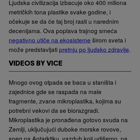
Ljudska civilizacija izbacuje oko 400 miliona
metričkih tona plastike svake godine, i
očekuje se da će taj broj rasti u narednim
decenijama. Ova poplava trajnog smeća
negativno utiče na ekosisteme
širom sveta i
može predstavljati
pretnju po ljudsko zdravlje
.
VIDEOS BY VICE
Mnogo ovog otpada se baca u staništa i
zajednice gde se raspada na male
fragmente, zvane mikroplastika, kojima su
potrebni vekovi da se biorazgradi.
Mikroplastika je pronađena gotovo svuda na
Zemlji, uključujući duboke morske rovove,
sneg na Antarktiku, vazduh koji udišemo, pa