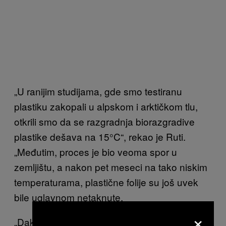
„U ranijim studijama, gde smo testiranu
plastiku zakopali u alpskom i arktičkom tlu,
otkrili smo da se razgradnja biorazgradive
plastike dešava na 15°C“, rekao je Ruti.
„Međutim, proces je bio veoma spor u
zemljištu, a nakon pet meseci na tako niskim
temperaturama, plastične folije su još uvek
bile uglavnom netaknute.
×
„Dakle, očekivali smo da u ovim sredinama