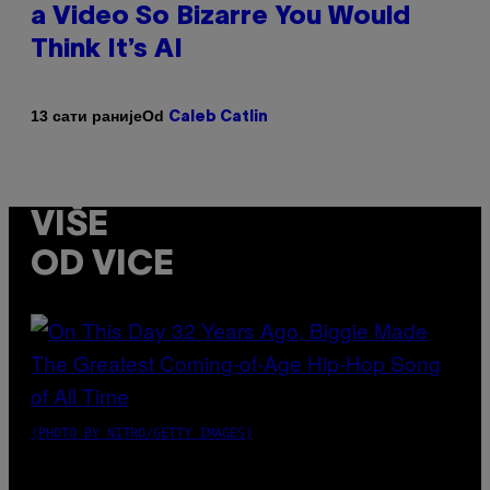
a Video So Bizarre You Would
Think It’s AI
Od
13 сати раније
Caleb Catlin
VIŠE
OD VICE
(PHOTO BY NITRO/GETTY IMAGES)