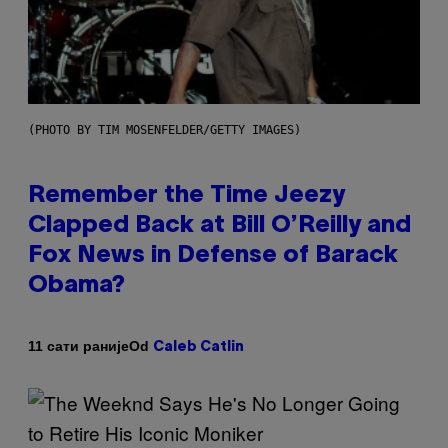
(PHOTO BY TIM MOSENFELDER/GETTY IMAGES)
Remember the Time Jeezy
Clapped Back at Bill O’Reilly and
Fox News in Defense of Barack
Obama?
Od
11 сати раније
Caleb Catlin