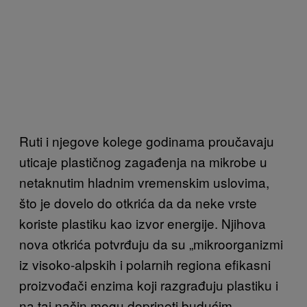
Ruti i njegove kolege godinama proučavaju
uticaje plastičnog zagađenja na mikrobe u
netaknutim hladnim vremenskim uslovima,
što je dovelo do otkrića da da neke vrste
koriste plastiku kao izvor energije. Njihova
nova otkrića potvrđuju da su „mikroorganizmi
iz visoko-alpskih i polarnih regiona efikasni
proizvođači enzima koji razgrađuju plastiku i
na taj način mogu doprineti budućim