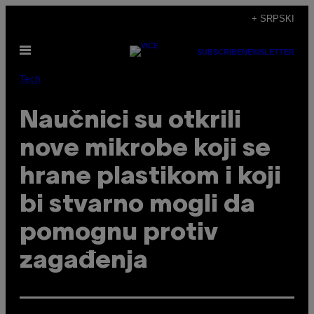
Скочи
+ SRPSKI
на
Otvori
садржај
SUBSCRIBE
NEWSLETTER
Meni
Tech
Naučnici su otkrili
nove mikrobe koji se
hrane plastikom i koji
bi stvarno mogli da
pomognu protiv
zagađenja