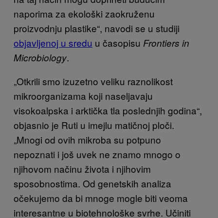
naporima za ekološki zaokruženu
proizvodnju plastike“, navodi se u studiji
objavljenoj u sredu
u časopisu
Frontiers in
.
Microbiology
„Otkrili smo izuzetno veliku raznolikost
mikroorganizama koji naseljavaju
visokoalpska i arktička tla poslednjih godina“,
objasnio je Ruti u imejlu matičnoj ploči.
„Mnogi od ovih mikroba su potpuno
nepoznati i još uvek ne znamo mnogo o
njihovom načinu života i njihovim
sposobnostima. Od genetskih analiza
očekujemo da bi mnoge mogle biti veoma
interesantne u biotehnološke svrhe. Učiniti