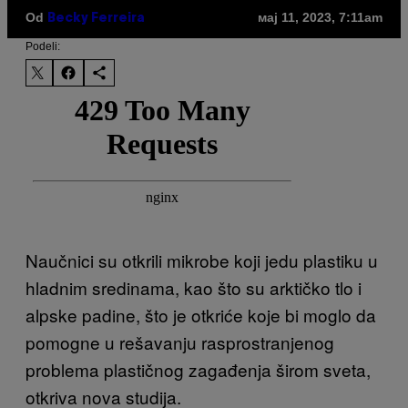
Od
мај 11, 2023, 7:11am
Becky Ferreira
Podeli:
Naučnici su otkrili mikrobe koji jedu plastiku u
hladnim sredinama, kao što su arktičko tlo i
alpske padine, što je otkriće koje bi moglo da
pomogne u rešavanju rasprostranjenog
problema plastičnog zagađenja širom sveta,
otkriva nova studija.