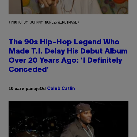
(PHOTO BY JOHNNY NUNEZ/WIREIMAGE)
The 90s Hip-Hop Legend Who
Made T.I. Delay His Debut Album
Over 20 Years Ago: ‘I Definitely
Conceded’
Od
10 сати раније
Caleb Catlin