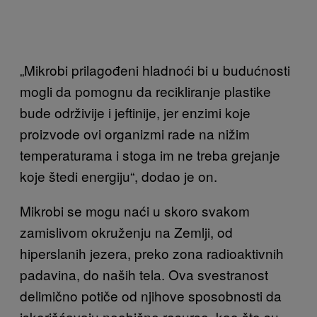
„Mikrobi prilagođeni hladnoći bi u budućnosti
mogli da pomognu da recikliranje plastike
bude održivije i jeftinije, jer enzimi koje
proizvode ovi organizmi rade na nižim
temperaturama i stoga im ne treba grejanje
koje štedi energiju“, dodao je on.
Mikrobi se mogu naći u skoro svakom
zamislivom okruženju na Zemlji, od
hiperslanih jezera, preko zona radioaktivnih
padavina, do naših tela. Ova svestranost
delimično potiče od njihove sposobnosti da
iskorišćavaju neobične resurse, kao što su