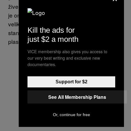
žive mikroorganizmi koji vare plastiku“, dodao
je on, kao i da su bili „iznenađeni otkrivši da je
veliki deo testiranih sojeva mikroba bio u
Kill the ads for
stanju da razgradi barem jednu od testiranih
just $2 a month
plastika“.
VICE membership also gives you access to
our very best writing and exclusive new
documentaries.
Support for $2
See All Membership Plans
Or, continue for free