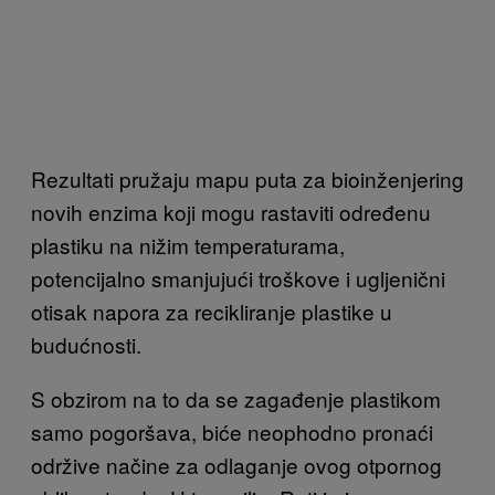
Rezultati pružaju mapu puta za bioinženjering
novih enzima koji mogu rastaviti određenu
plastiku na nižim temperaturama,
potencijalno smanjujući troškove i ugljenični
otisak napora za recikliranje plastike u
budućnosti.
S obzirom na to da se zagađenje plastikom
samo pogoršava, biće neophodno pronaći
održive načine za odlaganje ovog otpornog