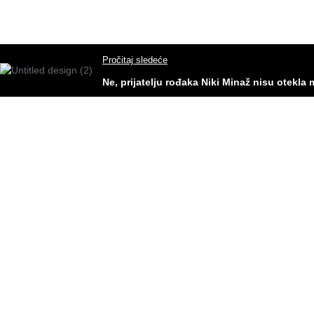
Pročitaj sledeće
Ne, prijatelju rođaka Niki Minaž nisu otekla