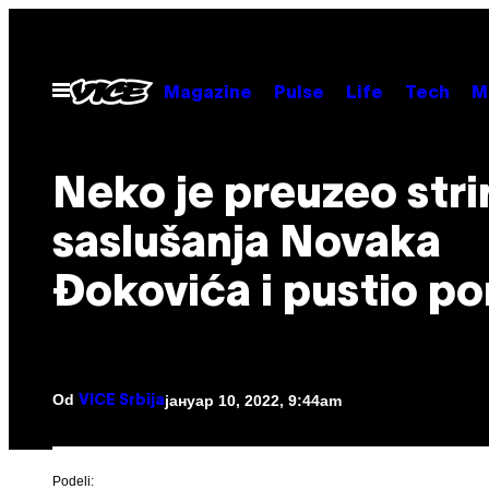
Скочи
на
садржај
Otvori
Magazine
Pulse
Life
Tech
M
Meni
Neko je preuzeo stri
saslušanja Novaka
Đokovića i pustio po
Od
јануар 10, 2022, 9:44am
VICE Srbija
Podeli: