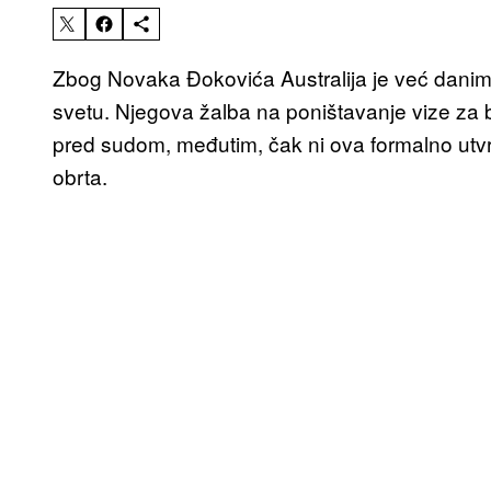
Zbog Novaka Đokovića Australija je već danima
svetu. Njegova žalba na poništavanje vize za 
pred sudom, međutim, čak ni ova formalno utv
obrta.