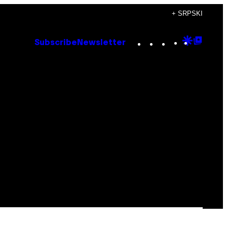
+ SRPSKI
Instagram
TikTok
YouTube
Google
Goog
Subscribe
Newsletter
Discove
Top
Posts