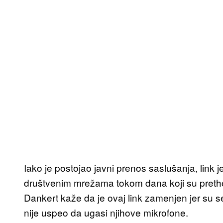
Iako je postojao javni prenos saslušanja, link je
društvenim mrežama tokom dana koji su prethod
Dankert kaže da je ovaj link zamenjen jer su se 
nije uspeo da ugasi njihove mikrofone.