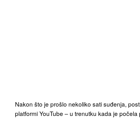
Nakon što je prošlo nekoliko sati suđenja, posta
platformi YouTube – u trenutku kada je počela 