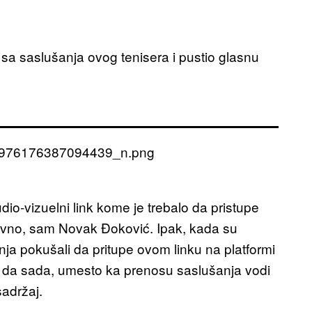
 sa saslušanja ovog tenisera i pustio glasnu
io-vizuelni link kome je trebalo da pristupe
naravno, sam Novak Đoković. Ipak, kada su
ja pokušali da pritupe ovom linku na platformi
, i da sada, umesto ka prenosu saslušanja vodi
sadržaj.