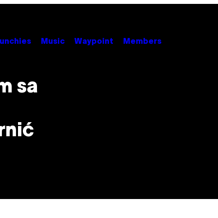
unchies
Music
Waypoint
Members
m sa
rnić