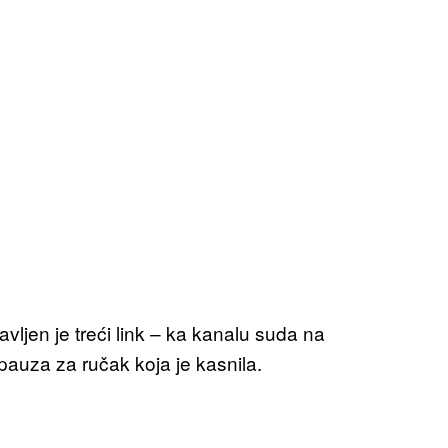
vljen je treći link – ka kanalu suda na
pauza za ručak koja je kasnila.