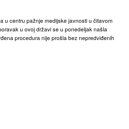
 u centru pažnje medijske javnosti u čitavom
boravak u ovoj državi se u ponedeljak našla
rđena procedura nije prošla bez nepredviđenih