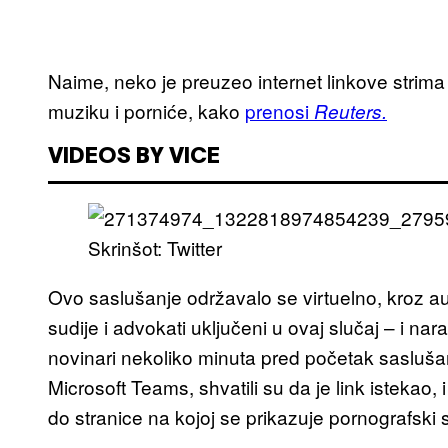
Naime, neko je preuzeo internet linkove strima
muziku i porniće, kako
prenosi
Reuters.
VIDEOS BY VICE
Skrinšot: Twitter
Ovo saslušanje održavalo se virtuelno, kroz aud
sudije i advokati uključeni u ovaj slučaj – i 
novinari nekoliko minuta pred početak saslušan
Microsoft Teams, shvatili su da je link istekao
do stranice na kojoj se prikazuje pornografski 