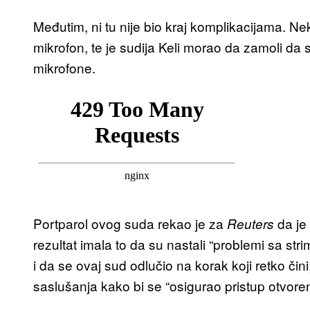
Međutim, ni tu nije bio kraj komplikacijama. Neko 
mikrofon, te je sudija Keli morao da zamoli da s
mikrofone.
Portparol ovog suda rekao je za
da je
Reuters
rezultat imala to da su nastali “problemi sa str
i da se ovaj sud odlučio na korak koji retko čini
saslušanja kako bi se “osigurao pristup otvoren