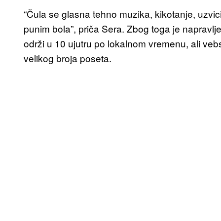
“Čula se glasna tehno muzika, kikotanje, uzvic
punim bola”, priča Sera. Zbog toga je napravlje
održi u 10 ujutru po lokalnom vremenu, ali vebs
velikog broja poseta.