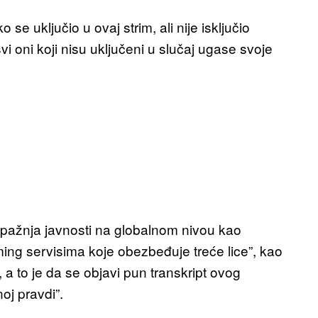
se uključio u ovaj strim, ali nije isključio
vi oni koji nisu uključeni u slučaj ugase svoje
 pažnja javnosti na globalnom nivou kao
iming servisima koje obezbeđuje treće lice”, kao
, a to je da se objavi pun transkript ovog
oj pravdi”.