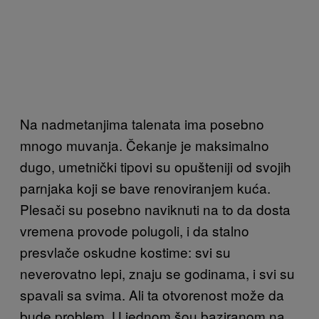
Na nadmetanjima talenata ima posebno
mnogo muvanja. Čekanje je maksimalno
dugo, umetnički tipovi su opušteniji od svojih
parnjaka koji se bave renoviranjem kuća.
Plesači su posebno naviknuti na to da dosta
vremena provode polugoli, i da stalno
presvlače oskudne kostime: svi su
neverovatno lepi, znaju se godinama, i svi su
spavali sa svima. Ali ta otvorenost može da
bude problem. U jednom šou baziranom na