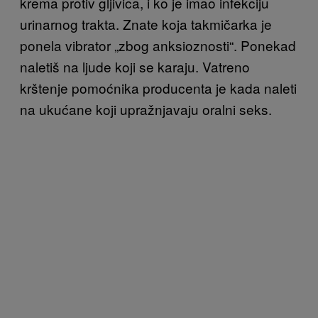
krema protiv gljivica, i ko je imao infekciju
urinarnog trakta. Znate koja takmičarka je
ponela vibrator „zbog anksioznosti“. Ponekad
naletiš na ljude koji se karaju. Vatreno
krštenje pomoćnika producenta je kada naleti
na ukućane koji upražnjavaju oralni seks.