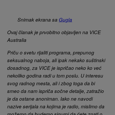
Snimak ekrana sa
Gugla
Ovaj članak je prvobitno objavljen na VICE
Australia
Priču o svetu rijaliti programa, prepunog
seksualnog naboja, ali ipak nekako suštinski
dosadnog, za VICE je ispričao neko ko već
nekoliko godina radi u tom poslu. U interesu
svog radnog mesta, ali i zbog toga da bi
smeo da nam ispriča sočne detalje, zatražio
je da ostane anoniman. Iako ne navodi
nazive serijala na kojima je radio, mislimo da
možemo da budemo sigurni da ćete znati o