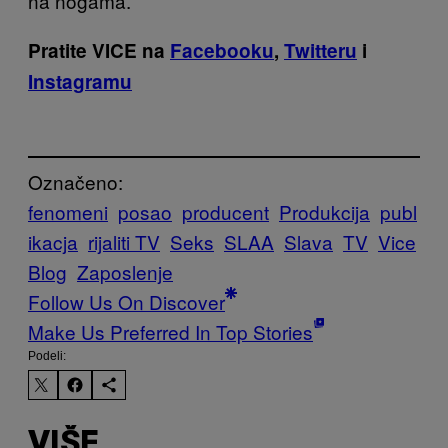
na nogama.
Pratite VICE na
Facebooku
,
Twitteru
i
Instagramu
Označeno:
fenomeni
posao
producent
Produkcija
publ
ikacja
rijaliti TV
Seks
SLAA
Slava
TV
Vice
Blog
Zaposlenje
Follow Us On Discover
Make Us Preferred In Top Stories
Podeli:
VIŠE