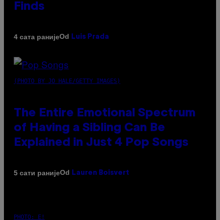
Finds
Od
4 сата раније
Luis Prada
(PHOTO BY JO HALE/GETTY IMAGES)
The Entire Emotional Spectrum
of Having a Sibling Can Be
Explained in Just 4 Pop Songs
Od
5 сати раније
Lauren Boisvert
PHOTO: E!