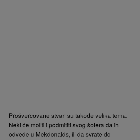
Prošvercovane stvari su takođe velika tema.
Neki će moliti i podmititi svog šofera da ih
odvede u Mekdonalds, ili da svrate do