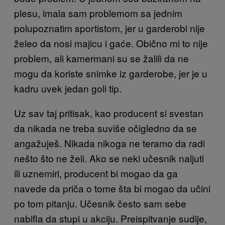
plesu, imala sam problemom sa jednim
polupoznatim sportistom, jer u garderobi nije
želeo da nosi majicu i gaće. Obično mi to nije
problem, ali kamermani su se žalili da ne
mogu da koriste snimke iz garderobe, jer je u
kadru uvek jedan goli tip.
Uz sav taj pritisak, kao producent si svestan
da nikada ne treba suviše očigledno da se
angažuješ. Nikada nikoga ne teramo da radi
nešto što ne želi. Ako se neki učesnik naljuti
ili uznemiri, producent bi mogao da ga
navede da priča o tome šta bi mogao da učini
po tom pitanju. Učesnik često sam sebe
nabifla da stupi u akciju. Preispitvanje sudije,