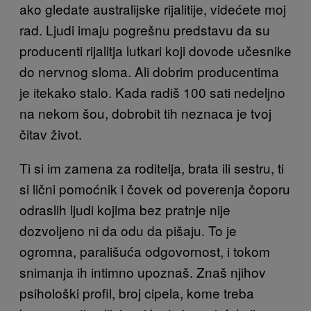
ako gledate australijske rijalitije, videćete moj
rad. Ljudi imaju pogrešnu predstavu da su
producenti rijalitja lutkari koji dovode učesnike
do nervnog sloma. Ali dobrim producentima
je itekako stalo. Kada radiš 100 sati nedeljno
na nekom šou, dobrobit tih neznaca je tvoj
čitav život.
Ti si im zamena za roditelja, brata ili sestru, ti
si lični pomoćnik i čovek od poverenja čoporu
odraslih ljudi kojima bez pratnje nije
dozvoljeno ni da odu da pišaju. To je
ogromna, parališuća odgovornost, i tokom
snimanja ih intimno upoznaš. Znaš njihov
psihološki profil, broj cipela, kome treba