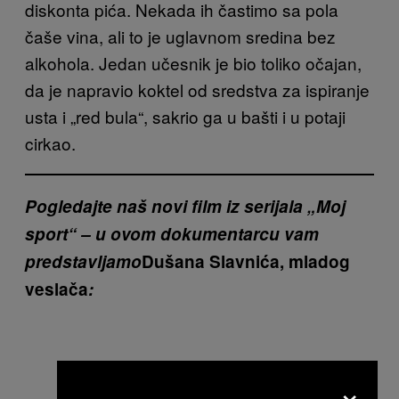
diskonta pića. Nekada ih častimo sa pola
čaše vina, ali to je uglavnom sredina bez
alkohola. Jedan učesnik je bio toliko očajan,
da je napravio koktel od sredstva za ispiranje
usta i „red bula“, sakrio ga u bašti i u potaji
cirkao.
Pogledajte naš novi film iz serijala „Moj
sport“ – u ovom dokumentarcu vam
predstavljamo
Dušana Slavnića, mladog
veslača
:
×