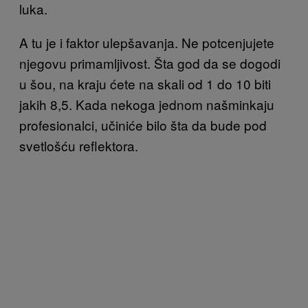
luka.
A tu je i faktor ulepšavanja. Ne potcenjujete
njegovu primamljivost. Šta god da se dogodi
u šou, na kraju ćete na skali od 1 do 10 biti
jakih 8,5. Kada nekoga jednom našminkaju
profesionalci, učiniće bilo šta da bude pod
svetlošću reflektora.