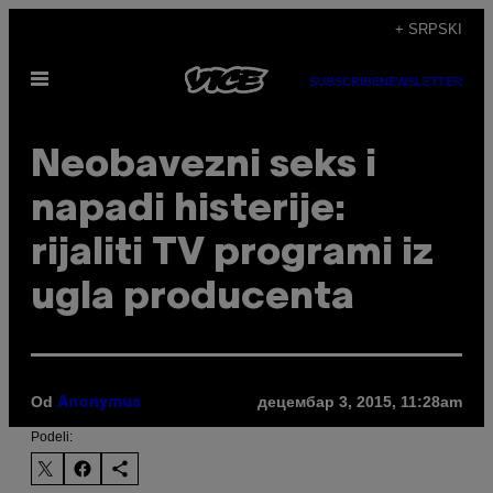
Скочи
+ SRPSKI
на
Otvori
садржај
SUBSCRIBE
NEWSLETTER
Meni
Neobavezni seks i
napadi histerije:
rijaliti TV programi iz
ugla producenta
Od
децембар 3, 2015, 11:28am
Anonymus
Podeli: