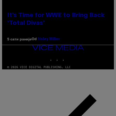
It’s Time for WWE to Bring Back
‘Total Divas’
Od
5 сати раније
Haley Miller
VICE
MEDIA
INSTAGRAM
TIKTOK
YOUTUBE
© 2026 VICE DIGITAL PUBLISHING, LLC