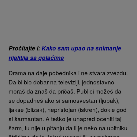
Pročitajte i:
Kako sam upao na snimanje
rijalitija sa golaćima
Drama na daje pobednika i ne stvara zvezdu.
Da bi bio dobar na televiziji, jednostavno
moraš da znaš da pričaš. Publici možeš da
se dopadneš ako si samosvestan (ljubak),
ljakse (blizak), nepristojan (iskren), dokle god
si šarmantan. A teško je unapred oceniti taj
šarm, tu nije u pitanju da li je neko na upitniku
štriklirao da je „lajavi vegan“ ili „samohrana