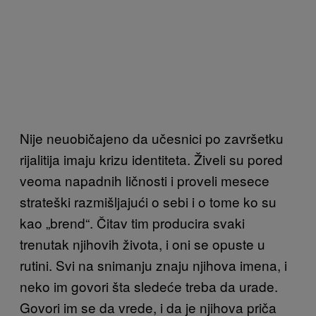
Nije neuobičajeno da učesnici po završetku
rijalitija imaju krizu identiteta. Živeli su pored
veoma napadnih ličnosti i proveli mesece
strateški razmišljajući o sebi i o tome ko su
kao „brend“. Čitav tim producira svaki
trenutak njihovih života, i oni se opuste u
rutini. Svi na snimanju znaju njihova imena, i
neko im govori šta sledeće treba da urade.
Govori im se da vrede, i da je njihova priča