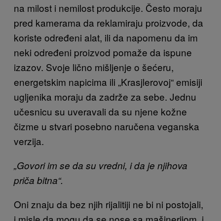
na milost i nemilost produkcije. Često moraju
pred kamerama da reklamiraju proizvode, da
koriste određeni alat, ili da napomenu da im
neki određeni proizvod pomaže da ispune
izazov. Svoje lično mišljenje o šećeru,
energetskim napicima ili „Krasjlerovoj“ emisiji
ugljenika moraju da zadrže za sebe. Jednu
učesnicu su uveravali da su njene kožne
čizme u stvari posebno naručena veganska
verzija.
„Govori im se da su vredni, i da je njihova
priča bitna“.
Oni znaju da bez njih rijalitiji ne bi ni postojali,
i misle da mogu da se nose sa mašinerijom, i