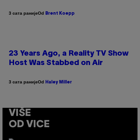
Od
3 сата раније
Brent Koepp
23 Years Ago, a Reality TV Show
Host Was Stabbed on Air
Od
3 сата раније
Haley Miller
VIŠE
OD VICE