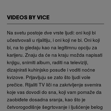
VIDEOS BY VICE
Na svetu postoje dve vrste ljudi: oni koji bi
učestvovali u rijalitiju, i oni koji ne bi. Oni koji
bi, na to gledaju kao na legitimnu opciju za
karijeru. Znaju da će na kraju možda napisati
knjigu, snimiti album, raditi na televiziji,
dizajnirati kuhinjsko posuđe i voditi noćne
kvizove. Prijavljuju se zato što ljudi vole
prečice. Rijaliti TV liči na zakrivljenje svemira
koje vas dovodi do sna, koji vam pomaže da
zaobiđete dosadna sranja, kao što je
četvorogodišnje šegrtovanje i ljušćenje belog