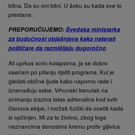
bitna. Da su oni bitni. U šoku su kada sve to
prestane.
PREPORUČUJEMO:
Švedska ministarka
za budućnost objašnjava kako naterati
političare da razmišljaju dugoročno
Ali uprkos svim kolapsima, ja se dobro
osećam po pitanju rijaliti programa. Kul je
gledati obične ljude kako naporno rade i
iznenađuju sebe. Vrhunski trenutak na
snimanju izaziva talas adrenalina kod svih
članova ekipe, i možeš fizički da osetiš kada
si opčinjen. Mi za to živimo, zbog toga
neznancima donosimo kremu protiv gljivica