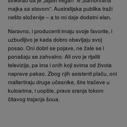
majka sa stavom“. Australijska publika traži
nešto složenije – a to mi daje dodatni elan.
Naravno, i producenti imaju svoje favorite, i
uzbudljivo je kada dobro obavljaju svoj
posao. Oni dobri se pojave, ne žale se i
ponašaju se zahvalno. Ali ovo je rijaliti
televizija, pa ima i onih koji svima od života
naprave pakao. Zbog njih asistenti plaču, oni
maltertiraju druge učesnike, šire tračeve u
kuloarima, i uopšte, prave sranja tokom
čitavog trajanja šoua.