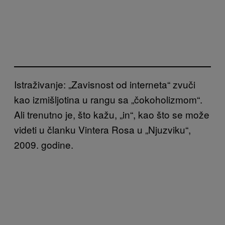
Istraživanje: „Zavisnost od interneta“ zvuči
kao izmišljotina u rangu sa „čokoholizmom“.
Ali trenutno je, što kažu, „in“, kao što se može
videti u članku Vintera Rosa u „Njuzviku“,
2009. godine.