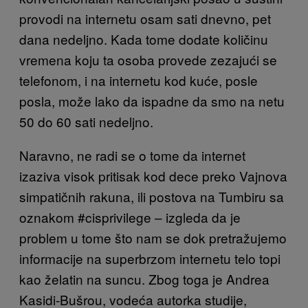
provodi na internetu osam sati dnevno, pet
dana nedeljno. Kada tome dodate količinu
vremena koju ta osoba provede zezajući se
telefonom, i na internetu kod kuće, posle
posla, može lako da ispadne da smo na netu
50 do 60 sati nedeljno.
Naravno, ne radi se o tome da internet
izaziva visok pritisak kod dece preko Vajnova
simpatičnih rakuna, ili postova na Tumbiru sa
oznakom #cisprivilege – izgleda da je
problem u tome što nam se dok pretražujemo
informacije na superbrzom internetu telo topi
kao želatin na suncu. Zbog toga je Andrea
Kasidi-Bušrou, vodeća autorka studije,