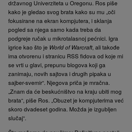
državnog Univerziteta u Oregonu. Ros piše
kako je gledao svog brata kako su mu „oči
fokusirane na ekran kompjutera, i sklanja
pogled sa njega samo kada treba da
podgreje ručak u mikrotalasnoj pećnici. Igra
igrice kao što je
, ali takođe
World of Warcraft
ima otvorenu i stranicu RSS fidova od koje mi
se vrti u glavi, prepunu blogova koji ga
zanimaju, novih sajtova i drugih pipaka u
sajber-svemir“. Njegova priča je mračna.
„Znam da će beskućništvo na kraju ubiti mog
brata“, piše Ros. „Obuzet je kompjuterima već
skoro dvadeset godina. Možda je izgubljen
slučaj“.