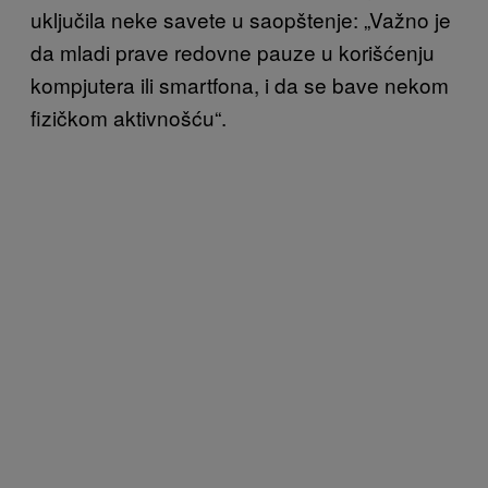
uključila neke savete u saopštenje: „Važno je
da mladi prave redovne pauze u korišćenju
kompjutera ili smartfona, i da se bave nekom
fizičkom aktivnošću“.