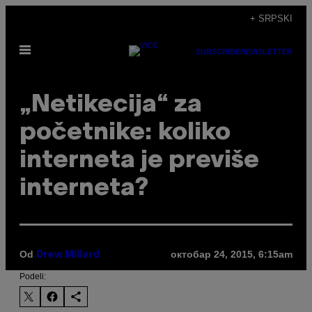
Скочи
+ SRPSKI
на
Otvori
садржај
SUBSCRIBE
NEWSLETTER
Meni
„Netikecija“ za
početnike: koliko
interneta je previše
interneta?
Od
октобар 24, 2015, 6:15am
Drew Millard
Podeli: