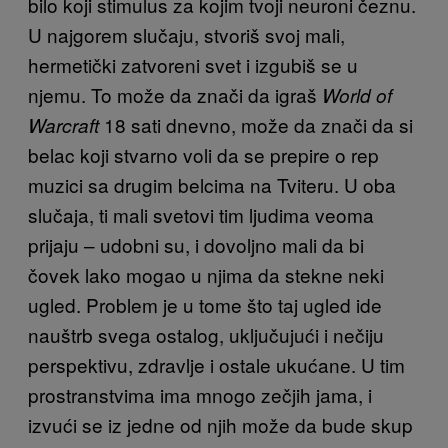
bilo koji stimulus za kojim tvoji neuroni čeznu.
U najgorem slučaju, stvoriš svoj mali,
hermetički zatvoreni svet i izgubiš se u
njemu. To može da znači da igraš
World of
18 sati dnevno, može da znači da si
Warcraft
belac koji stvarno voli da se prepire o rep
muzici sa drugim belcima na Tviteru. U oba
slučaja, ti mali svetovi tim ljudima veoma
prijaju – udobni su, i dovoljno mali da bi
čovek lako mogao u njima da stekne neki
ugled. Problem je u tome što taj ugled ide
nauštrb svega ostalog, uključujući i nečiju
perspektivu, zdravlje i ostale ukućane. U tim
prostranstvima ima mnogo zečjih jama, i
izvući se iz jedne od njih može da bude skup