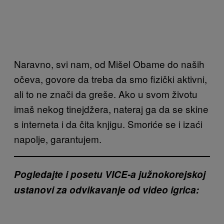
Naravno, svi nam, od Mišel Obame do naših
očeva, govore da treba da smo fizički aktivni,
ali to ne znači da greše. Ako u svom životu
imaš nekog tinejdžera, nateraj ga da se skine
s interneta i da čita knjigu. Smoriće se i izaći
napolje, garantujem.
Pogledajte i posetu VICE-a južnokorejskoj
ustanovi za odvikavanje od video igrica: