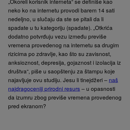
„Okoreli korisnik interneta“ se definiše kao
neko ko na internetu provodi barem 14 sati
nedeljno, u slučaju da ste se pitali da li
spadate u tu kategoriju (spadate). „Otkrića
dodatno potvrđuju vezu između previše
vremena provedenog na internetu sa drugim
rizicima po zdravlje, kao što su zavisnost,
anksioznost, depresija, gojaznost i izolacija iz
društva“, piše u saopštenju za štampu koje
najavljuje ovu studiju. Jesu li tinejdžeri –
naš
najdragoceniji prirodni resurs
– u opasnosti
da izumru zbog previše vremena provedenog
pred ekranom?