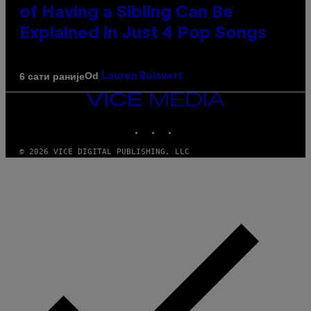
of Having a Sibling Can Be
Explained in Just 4 Pop Songs
Od
6 сати раније
Lauren Boisvert
VICE
MEDIA
INSTAGRAM
TIKTOK
YOUTUBE
© 2026 VICE DIGITAL PUBLISHING, LLC