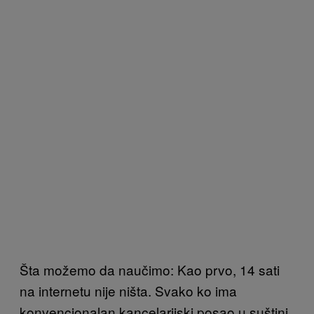
Šta možemo da naučimo: Kao prvo, 14 sati
na internetu nije ništa. Svako ko ima
konvencionalan kancelarijski posao u suštini