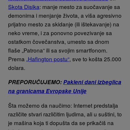
Skota Disika
: manje mesto za suočavanje sa
demonima i menjanje života, a viša agresivno
prijatno mesto za skidanje (ili ištekavanje) na
neko vreme, i za ponovno povezivanje sa
ostatkom čovečanstva, umesto sa dnom
flaše „Patrona“ ili sa svojim smartfonom.
Prema
„Hafington postu“
, sve to košta 25.000
dolara.
PREPORUČUJEMO:
Pakleni dani izbeglica
na granicama Evropske Unije
Šta možemo da naučimo: Internet predstalja
različite stvari različitim ljudima, ali u suštini, to
je mašina koja ti dopušta da se prikačiš na