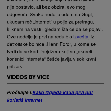
nije postavio, ali bez obzira, evo mog
odgovora: Svake nedelje odem na Gugl,
ukucam reč „internet“ u polje za pretragu,
kliknem na vesti i gledam šta će da se pojavi.
Ove nedelje je prvi na redu bio
izveštaj
iz
detroitske bolnice „Henri Ford“, u kome se
tvrdi da se kod tinejdžera koji su „okoreli
korisnici interneta“ češće javlja visok krvni
pritisak.
VIDEOS BY VICE
Pročitajte i:
Kako izgleda kada prvi put
koristiš internet