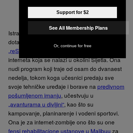
Support for $2
See All Membership Plans
Istraživanje: Jedna od stvari koje se Ros
dotakao u svom članku za „Njuzvik“ je
Or, continue for free
„reSTART“
, ustanova za rehabilitaciju od
interneta koja se nalazi u okolini Sijetla. Ona
nudi program koji traje od osam do dvanaest
nedelja, tokom koga učesnici predaju sve
svoje tehničke uređaje i borave na
predivnom
pošumljenom imanju
, učestvuju u
„avanturama u divljini“
, kao što su
kampovanje, planinarenje i vodeni sportovi.
Ona je za internet-zombije ono što su one
fensi rehabilitacione ustanove u Malibuu
za