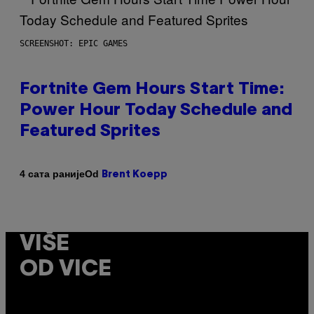
SCREENSHOT: EPIC GAMES
Fortnite Gem Hours Start Time:
Power Hour Today Schedule and
Featured Sprites
Od
4 сата раније
Brent Koepp
VIŠE
OD VICE