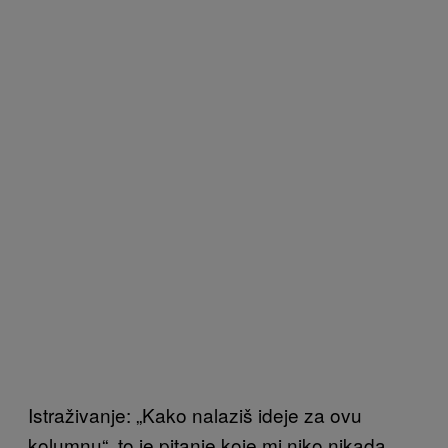
Istraživanje: „Kako nalaziš ideje za ovu
kolumnu“, to je pitanje koje mi niko nikada