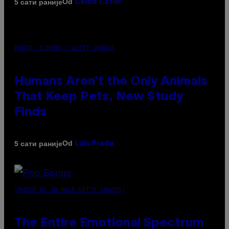
Od
5 сати раније
Caleb Catlin
PHOTO: IJDEMA / GETTY IMAGES
Humans Aren’t the Only Animals
That Keep Pets, New Study
Finds
Od
5 сати раније
Luis Prada
(PHOTO BY JO HALE/GETTY IMAGES)
The Entire Emotional Spectrum