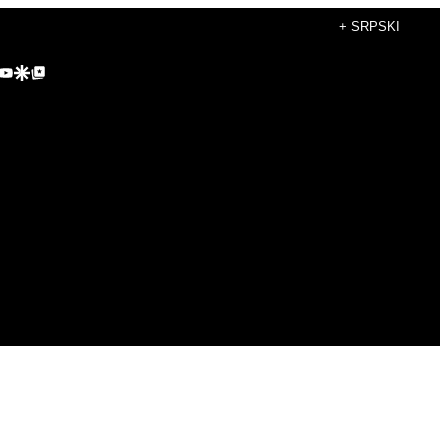
+ SRPSKI
agram
kTok
YouTube
Google Discover
Google Top Posts