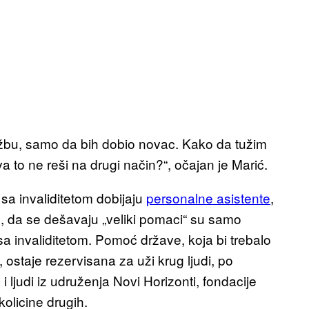
užbu, samo da bih dobio novac. Kako da tužim
to ne reši na drugi način?“, očajan je Marić.
a invaliditetom dobijaju
personalne asistente
,
e, da se dešavaju „veliki pomaci“ su samo
sa invaliditetom. Pomoć države, koja bi trebalo
staje rezervisana za uži krug ljudi, po
 ljudi iz udruženja Novi Horizonti, fondacije
kolicine drugih.