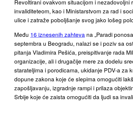
Revoltirani ovakvom situacijom i nezadovoljni
invaliditeteom, kao i Ministarstvom za rad i socij
ulice i zatraže poboljšanje svog jako lošeg pol
Među
16 iznesenih zahteva
na „Paradi ponosa,
septembra u Beogradu, nalazi se i poziv sa ost
pitanja Vladimira Pešića, preispitivanje rada 
organizacije, ali i drugačije mere za dodelu sre
starateljima i porodicama, ukidanje PDV-a za
dopune zakona koje će slepima omogućiti lakši 
zapošljavanju, izgradnje rampi i prilaza objekt
Srbije koje će zaista omogućiti da ljudi sa inva