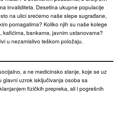
ima invaliditeta. Desetina ukupne populacije
o često na ulici srećemo naše slepe sugrađane,
skim pomagalima? Koliko njih su naše kolege
a, kafićima, bankama, javnim ustanovama?
živi u nezamislivo teškom položaju.
 socijalno, a ne medicinsko stanje, koje se uz
 glavni uzrok isključivanja osoba sa
lanjanjem fizičkih prepreka, ali i pogrešnih