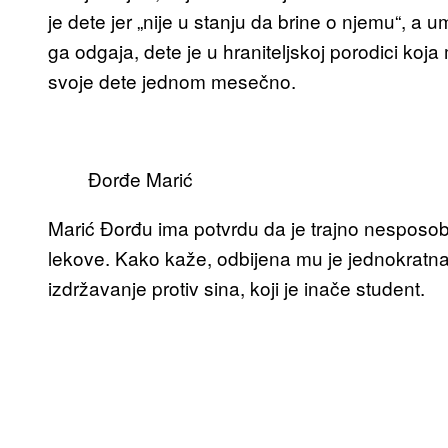
je dete jer „nije u stanju da brine o njemu“, a 
ga odgaja, dete je u hraniteljskoj porodici koj
svoje dete jednom mesečno.
Đorđe Marić
Marić Đorđu ima potvrdu da je trajno nesposob
lekove. Kako kaže, odbijena mu je jednokratn
izdržavanje protiv sina, koji je inače student.