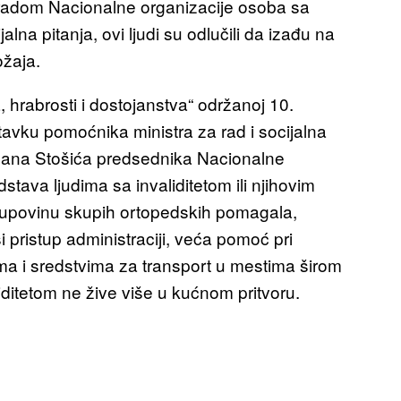
 radom Nacionalne organizacije osoba sa
alna pitanja, ovi ljudi su odlučili da izađu na
ožaja.
 hrabrosti i dostojanstva“ održanoj 10.
avku pomoćnika ministra za rad i socijalna
Milana Stošića predsednika Nacionalne
dstava ljudima sa invaliditetom ili njihovim
 kupovinu skupih ortopedskih pomagala,
pristup administraciji, veća pomoć pri
ima i sredstvima za transport u mestima širom
liditetom ne žive više u kućnom pritvoru.