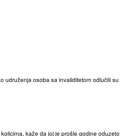
iko udruženja osoba sa invaliditetom odlučili su
m kolicima, kaže da joj je prošle godine oduzeto