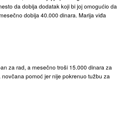
umesto da dobija dodatak koji bi joj omogućio da
a mesečno dobija 40.000 dinara. Marija viđa
an za rad, a mesečno troši 15.000 dinara za
a novčana pomoć jer nije pokrenuo tužbu za