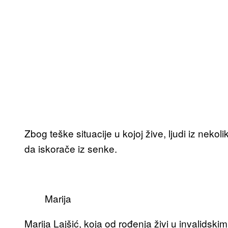
Zbog teške situacije u kojoj žive, ljudi iz nekol
da iskorače iz senke.
Marija
Marija Lajšić, koja od rođenja živi u invalidski