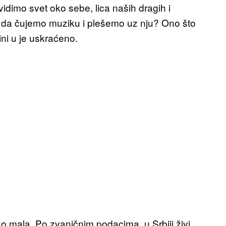
imo svet oko sebe, lica naših dragih i
o da čujemo muziku i plešemo uz nju? Ono što
ini u je uskraćeno.
ako mala. Po zvaničnim podacima, u Srbiji živi