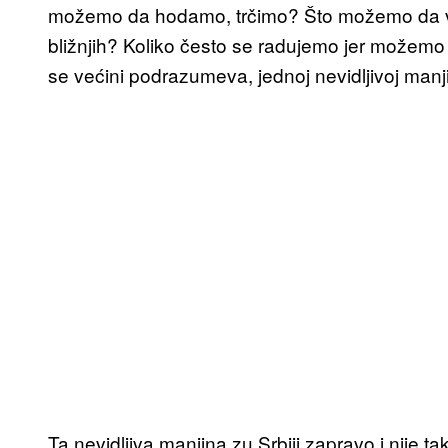
možemo da hodamo, trčimo? Što možemo da vid
bližnjih? Koliko često se radujemo jer možem
se većini podrazumeva, jednoj nevidljivoj manj
Ta nevidljiva manjina zu Srbiji zapravo i nije t