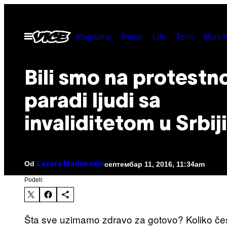
Скочи
на
Otvori
Magazine
Pulse
Life
Tech
Munch
садржај
Meni
Bili smo na protestn
paradi ljudi sa
invaliditetom u Srbiji
Od
септембар 11, 2016, 11:34am
Lazara Marinkovic
Podeli:
Šta sve uzimamo zdravo za gotovo? Koliko čes