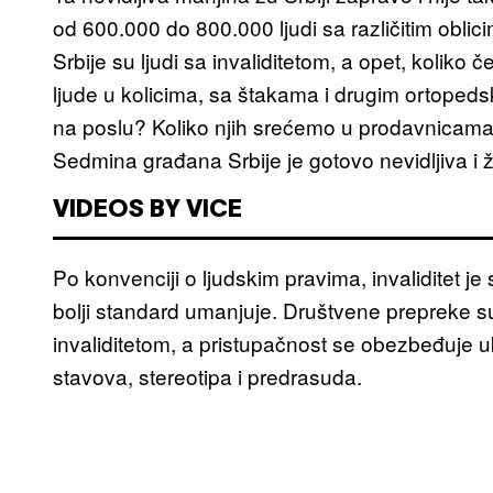
od 600.000 do 800.000 ljudi sa različitim oblic
Srbije su ljudi sa invaliditetom, a opet, kolik
ljude u kolicima, sa štakama i drugim ortoped
na poslu? Koliko njih srećemo u prodavnicam
Sedmina građana Srbije je gotovo nevidljiva i 
VIDEOS BY VICE
Po konvenciji o ljudskim pravima, invaliditet je
bolji standard umanjuje. Društvene prepreke su
invaliditetom, a pristupačnost se obezbeđuje uk
stavova, stereotipa i predrasuda.