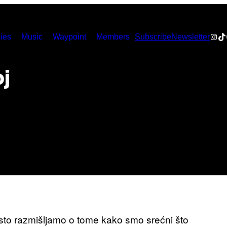
Inst
Ti
ies
Music
Waypoint
Members
Subscribe
Newsletter
oj
to razmišljamo o tome kako smo srećni što