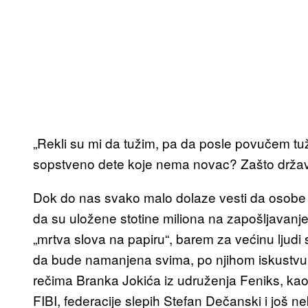
„Rekli su mi da tužim, pa da posle povučem t
sopstveno dete koje nema novac? Zašto država 
Dok do nas svako malo dolaze vesti da osobe s
da su uložene stotine miliona na zapošljavanj
„mrtva slova na papiru“, barem za većinu ljudi 
da bude namanjena svima, po njihom iskustvu, o
rečima Branka Jokića iz udruženja Feniks, kao i
FIBI, federacije slepih Stefan Dečanski i još ne