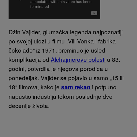
Džin Vajlder, glumačka legenda najpoznatiji
po svojoj ulozi u filmu „Vili Vonka i fabrika
čokolade“ iz 1971, preminuo je usled
komplikacija od
Alchajmerove bolesti
u 83.
godini, potvrdila je njegova porodica u
ponedeljak. Vajlder se pojavio u samo „15 ili
18“ filmova, kako je
i potpuno
sam rekao
napustio industriju tokom poslednje dve
decenije života.