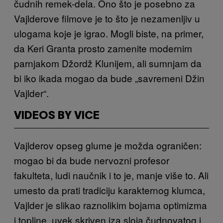
čudnih remek-dela. Ono što je posebno za
Vajlderove filmove je to što je nezamenljiv u
ulogama koje je igrao. Mogli biste, na primer,
da Keri Granta prosto zamenite modernim
parnjakom Džordž Klunijem, ali sumnjam da
bi iko ikada mogao da bude „savremeni Džin
Vajlder“.
VIDEOS BY VICE
Vajlderov opseg glume je možda ograničen:
mogao bi da bude nervozni profesor
fakulteta, ludi naučnik i to je, manje više to. Ali
umesto da prati tradiciju karakternog klumca,
Vajlder je slikao raznolikim bojama optimizma
i topline, uvek skriven iza sloja čudnovatog i