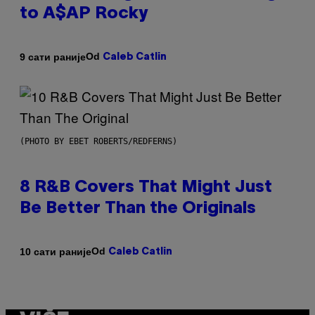
to A$AP Rocky
Od
9 сати раније
Caleb Catlin
(PHOTO BY EBET ROBERTS/REDFERNS)
8 R&B Covers That Might Just
Be Better Than the Originals
Od
10 сати раније
Caleb Catlin