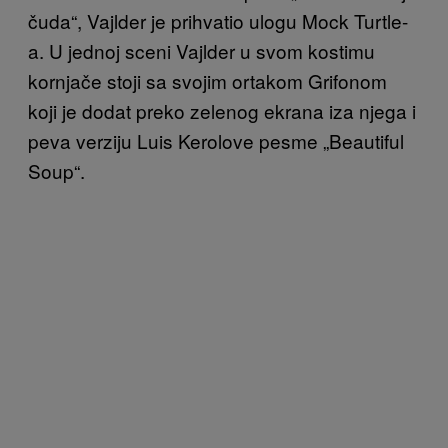
čuda“, Vajlder je prihvatio ulogu Mock Turtle-
a. U jednoj sceni Vajlder u svom kostimu
kornjače stoji sa svojim ortakom Grifonom
koji je dodat preko zelenog ekrana iza njega i
peva verziju Luis Kerolove pesme „Beautiful
Soup“.