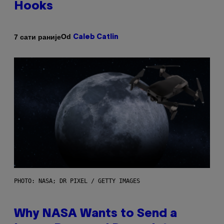
Hooks
Od
7 сати раније
Caleb Catlin
PHOTO: NASA; DR PIXEL / GETTY IMAGES
Why NASA Wants to Send a