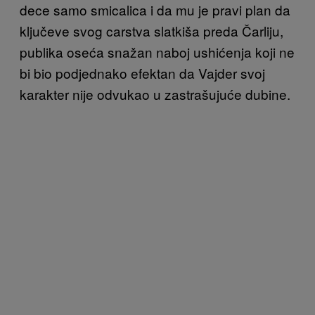
dece samo smicalica i da mu je pravi plan da
ključeve svog carstva slatkiša preda Čarliju,
publika oseća snažan naboj ushićenja koji ne
bi bio podjednako efektan da Vajder svoj
karakter nije odvukao u zastrašujuće dubine.