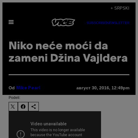
Скочи
+ SRPSKI
на
Otvori
садржај
SUBSCRIBE
NEWSLETTER
Meni
​Niko neće moći da
zameni Džina Vajldera
Od
август 30, 2016, 12:49pm
Mike Pearl
Podeli: