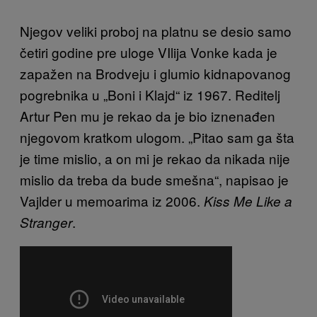
Njegov veliki proboj na platnu se desio samo
četiri godine pre uloge VIlija Vonke kada je
zapažen na Brodveju i glumio kidnapovanog
pogrebnika u „Boni i Klajd“ iz 1967. Reditelj
Artur Pen mu je rekao da je bio iznenađen
njegovom kratkom ulogom. „Pitao sam ga šta
je time mislio, a on mi je rekao da nikada nije
mislio da treba da bude smešna“, napisao je
Vajlder u memoarima iz 2006.
Kiss Me Like a
.
Stranger