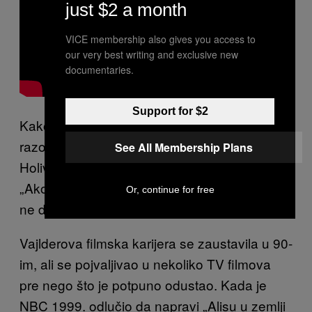
just $2 a month
VICE membership also gives you access to
our very best writing and exclusive new
documentaries.
Support for $2
Kako je vreme prolazilo, Vajlder se generalno
razočarao u filmove.
Žalio se Ozbornu
da je u
See All Membership Plans
Holivudu previše „psovanja“ i „ružnih reči“.
„Ako mi se neki projekat sviđa, radiću ga. Ali
Or, continue for free
ne dolazi toliko puno stvari“, rekao je.
Vajlderova filmska karijera se zaustavila u 90-
im, ali se pojvaljivao u nekoliko TV filmova
pre nego što je potpuno odustao. Kada je
NBC 1999. odlučio da napravi „Alisu u zemlji