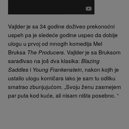
Vajlder je sa 34 godine doživeo prekonoćni
uspeh pa je sledeće godine uspeo da dobije
ulogu u prvoj od mnogih komedija Mel
Bruksa
. Vajlder je sa Bruksom
The Producers
sarađivao na još dva klasika:
Blazing
i
, nakon kojih je
Saddles
Young Frankenstein
ustalio ulogu komičara iako je sam tu odliku
smatrao zbunjujućom. „Svoju ženu zasmejem
par puta kod kuće, ali nisam ništa posebno. “