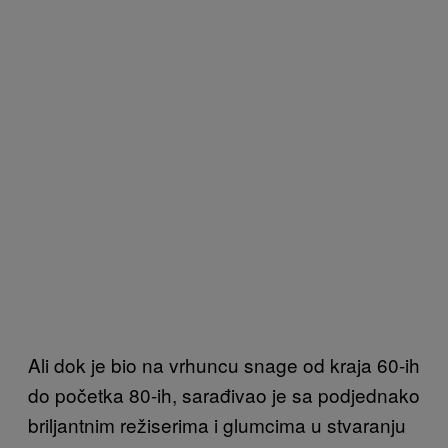
Ali dok je bio na vrhuncu snage od kraja 60-ih
do početka 80-ih, sarađivao je sa podjednako
briljantnim režiserima i glumcima u stvaranju