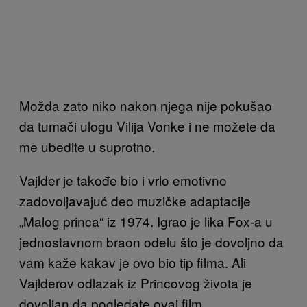
Možda zato niko nakon njega nije pokušao
da tumači ulogu Vilija Vonke i ne možete da
me ubedite u suprotno.
Vajlder je takođe bio i vrlo emotivno
zadovoljavajuć deo muzičke adaptacije
„Malog princa“ iz 1974. Igrao je lika Fox-a u
jednostavnom braon odelu što je dovoljno da
vam kaže kakav je ovo bio tip filma. Ali
Vajlderov odlazak iz Princovog života je
dovoljan da pogledate ovaj film.