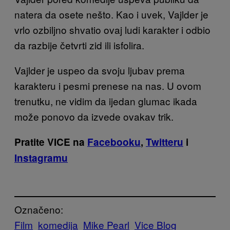
natera da osete nešto. Kao i uvek, Vajlder je
vrlo ozbiljno shvatio ovaj ludi karakter i odbio
da razbije četvrti zid ili isfolira.
Vajlder je uspeo da svoju ljubav prema
karakteru i pesmi prenese na nas. U ovom
trenutku, ne vidim da ijedan glumac ikada
može ponovo da izvede ovakav trik.
Pratite VICE na
Facebooku
,
Twitteru
i
Instagramu
Označeno:
Film
komedija
Mike Pearl
Vice Blog