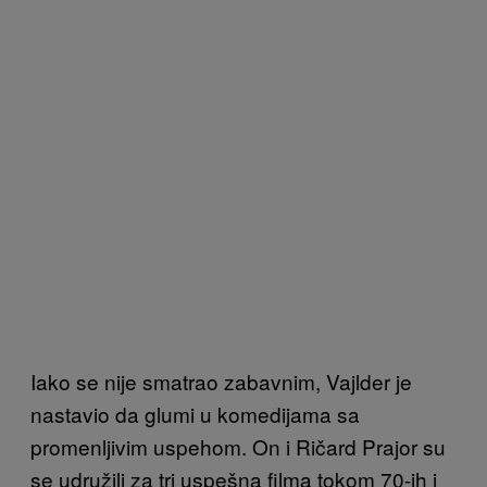
Iako se nije smatrao zabavnim, Vajlder je
nastavio da glumi u komedijama sa
promenljivim uspehom. On i Ričard Prajor su
se udružili za tri uspešna filma tokom 70-ih i