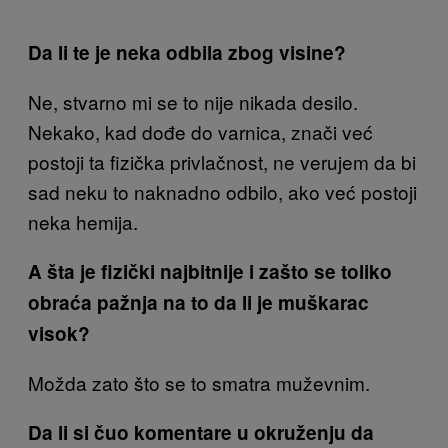
Da li te je neka odbila zbog visine?
Ne, stvarno mi se to nije nikada desilo.
Nekako, kad dođe do varnica, znači već
postoji ta fizička privlačnost, ne verujem da bi
sad neku to naknadno odbilo, ako već postoji
neka hemija.
A šta je fizički najbitnije i zašto se toliko
obraća pažnja na to da li je muškarac
visok?
Možda zato što se to smatra muževnim.
Da li si čuo komentare u okruženju da