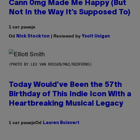
Cann 0mg Made Me Happy (But
Not In the Way It’s Supposed To)
1 сат раније
Od
| Reviewed by
Nick Stockton
Ysolt Usigan
(PHOTO BY LEX VAN ROSSEN/MAI/REDFERNS)
Today Would’ve Been the 57th
Birthday of This Indie Icon With a
Heartbreaking Musical Legacy
Od
1 сат раније
Lauren Boisvert