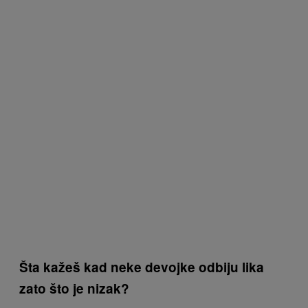
Šta kažeš kad neke devojke odbiju lika
zato što je nizak?