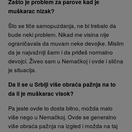
Zašto je problem za parove kad je
muškarac nizak?
Što se tiče samopuzdanja, ne bi trebalo da
bude neki problem. Nikad me visina nije
ograničavala da muvam neke devojke. Mislim
da je najvažniji šarm i da priđeš normalno
devojci. Živeo sam u Nemačkoj i ovde i slična
je situacija.
Da li se u Srbiji više obraća pažnja na to
da li je muškarac visok?
Pa jeste ovde to dosta bitno, možda malo
više nego u Nemačkoj. Ovde se generalno
više obraća pažnja na izgled i možda na taj