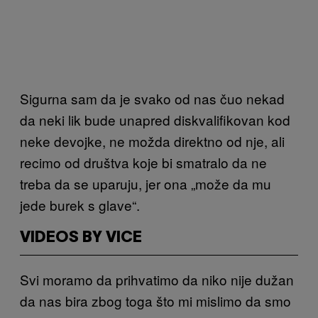
Sigurna sam da je svako od nas čuo nekad
da neki lik bude unapred diskvalifikovan kod
neke devojke, ne možda direktno od nje, ali
recimo od društva koje bi smatralo da ne
treba da se uparuju, jer ona „može da mu
jede burek s glave“.
VIDEOS BY VICE
Svi moramo da prihvatimo da niko nije dužan
da nas bira zbog toga što mi mislimo da smo