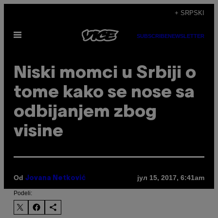
Скочи
+ SRPSKI
на
Otvori
садржај
SUBSCRIBE
NEWSLETTER
Meni
Niski momci u Srbiji o
tome kako se nose sa
odbijanjem zbog
visine
Od
јул 15, 2017, 6:41am
Jovana Netković
Podeli: