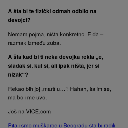
A šta bi te fizički odmah odbilo na
devojci?
Nemam pojma, ništa konkretno. E da –
razmak između zuba.
A šta kad bi ti neka devojka rekla „e,
sladak si, kul si, ali ipak ništa, jer si
nizak“?
Rekao bih joj „marš u…“! Hahah, šalim se,
ma boli me uvo.
Još na VICE.com
Pitali smo muškarce u Beogradu šta bi radili