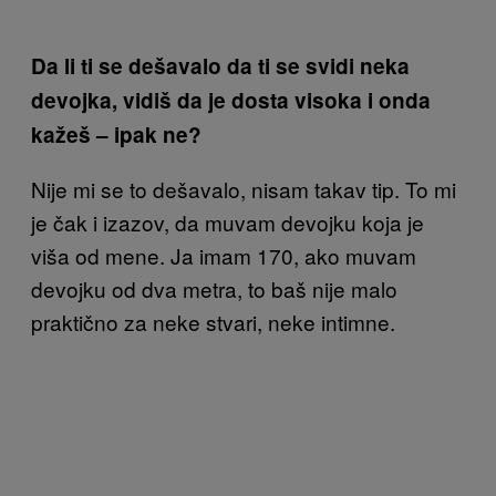
Da li ti se dešavalo da ti se svidi neka
devojka, vidiš da je dosta visoka i onda
kažeš – ipak ne?
Nije mi se to dešavalo, nisam takav tip. To mi
je čak i izazov, da muvam devojku koja je
viša od mene. Ja imam 170, ako muvam
devojku od dva metra, to baš nije malo
praktično za neke stvari, neke intimne.