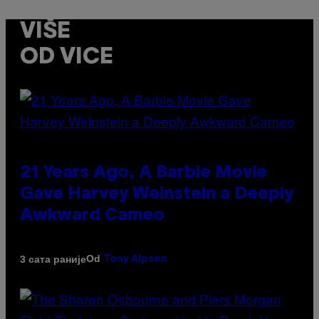
VIŠE
OD VICE
21 Years Ago, A Barbie Movie
Gave Harvey Weinstein a Deeply
Awkward Cameo
Od
3 сата раније
Tony Alpsen