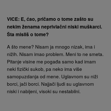
VICE: E, ćao, pričamo o tome zašto su
nekim ženama neprivlačni niski muškarci.
Šta misliš o tome?
A što mene? Nisam ja mnogo nizak, ima i
nižih. Nisam imao problem. Meni to ne smeta.
Pitanje visine me pogađa samo kad imam
neki fizički sukob, pa neko ima više
samopuzdanja od mene. Uglavnom su niži
borci, jači borci. Najjači ljudi su uglavnom
niski i nabijeni, visoki su nestabilni.