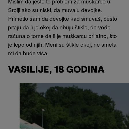
Mislim da jeste to problem za muškarce u
Srbiji ako su niski, da muvaju devojke.
Primetio sam da devojke kad smuvaš, često
pitaju da li je okej da obuju štikle, da vode
računa o tome da li je muškarcu prijatno, što
je lepo od njih. Meni su štikle okej, ne smeta
mi da bude viša.
VASILIJE, 18 GODINA