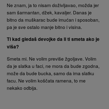
Ne znam, ja to nisam doživljavao, možda jer
sam šarmantan, džek, kavaljer. Danas je
bitno da muškarac bude imućan i sposoban,
pa je sve ostalo manje bitno i visina.
Ti kad gledaš devojke da li ti smeta ako je
viša?
Smeta mi. Ne volim previše žgoljave. Volim
da je slatka u faci, ne mora da bude zgodna,
može da bude bucka, samo da ima slatku
facu. Ne volim koščata ramena, to me
nekako odbija.