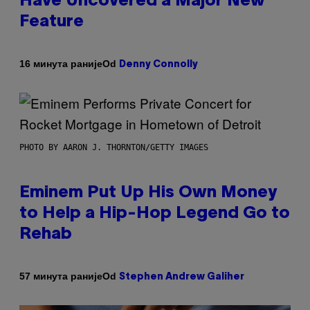
Have Uncovered a Major New
Feature
Od
16 минута раније
Denny Connolly
PHOTO BY AARON J. THORNTON/GETTY IMAGES
Eminem Put Up His Own Money
to Help a Hip-Hop Legend Go to
Rehab
Od
57 минута раније
Stephen Andrew Galiher