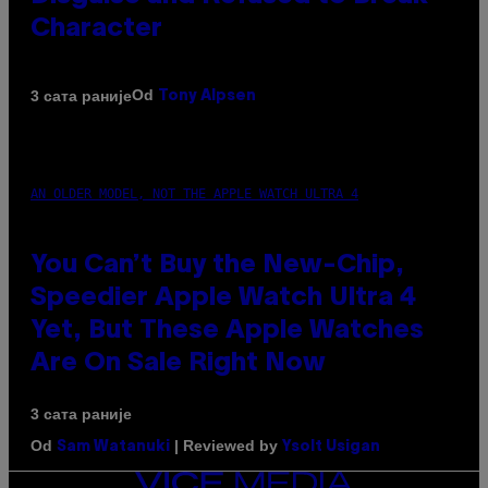
Character
Od
3 сата раније
Tony Alpsen
AN OLDER MODEL, NOT THE APPLE WATCH ULTRA 4
You Can’t Buy the New-Chip,
Speedier Apple Watch Ultra 4
Yet, But These Apple Watches
Are On Sale Right Now
3 сата раније
Od
| Reviewed by
Sam Watanuki
Ysolt Usigan
VICE