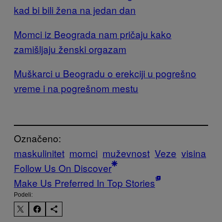
kad bi bili žena na jedan dan
Momci iz Beograda nam pričaju kako
zamišljaju ženski orgazam
Muškarci u Beogradu o erekciji u pogrešno
vreme i na pogrešnom mestu
Označeno:
maskulinitet
momci
muževnost
Veze
visina
Follow Us On Discover
Make Us Preferred In Top Stories
Podeli: