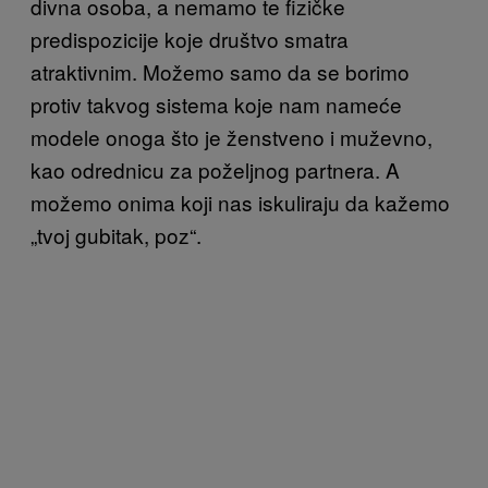
divna osoba, a nemamo te fizičke
predispozicije koje društvo smatra
atraktivnim. Možemo samo da se borimo
protiv takvog sistema koje nam nameće
modele onoga što je ženstveno i muževno,
kao odrednicu za poželjnog partnera. A
možemo onima koji nas iskuliraju da kažemo
„tvoj gubitak, poz“.