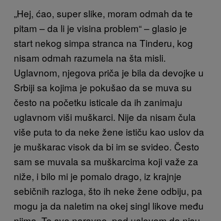
„Hej, ćao, super slike, moram odmah da te
pitam – da li je visina problem“ – glasio je
start nekog simpa stranca na Tinderu, kog
nisam odmah razumela na šta misli.
Uglavnom, njegova priča je bila da devojke u
Srbiji sa kojima je pokušao da se muva su
često na početku isticale da ih zanimaju
uglavnom viši muškarci. Nije da nisam čula
više puta to da neke žene ističu kao uslov da
je muškarac visok da bi im se svideo. Često
sam se muvala sa muškarcima koji važe za
niže, i bilo mi je pomalo drago, iz krajnje
sebičnih razloga, što ih neke žene odbiju, pa
mogu ja da naletim na okej singl likove među
njima. To sve naravno, pod uslovom da nisu