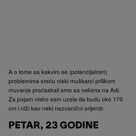
A o tome sa kakvim se (potencijalnim)
problemima sreću niski muškarci prilikom
muvanja proćaskali smo sa nekima na Adi.
Za pojam nisko sam uzela da budu oko 170
cm i niži kao neki nezvanični orijentir.
PETAR, 23 GODINE