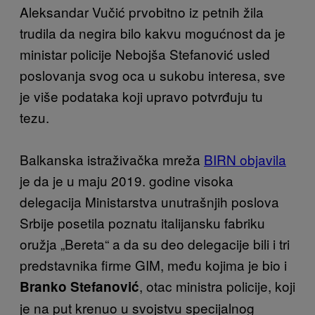
Aleksandar Vučić prvobitno iz petnih žila
trudila da negira bilo kakvu mogućnost da je
ministar policije Nebojša Stefanović usled
poslovanja svog oca u sukobu interesa, sve
je više podataka koji upravo potvrđuju tu
tezu.
Balkanska istraživačka mreža
BIRN objavila
je da je u maju 2019. godine visoka
delegacija Ministarstva unutrašnjih poslova
Srbije posetila poznatu italijansku fabriku
oružja „Bereta“ a da su deo delegacije bili i tri
predstavnika firme GIM, među kojima je bio i
, otac ministra policije, koji
Branko Stefanović
je na put krenuo u svojstvu specijalnog