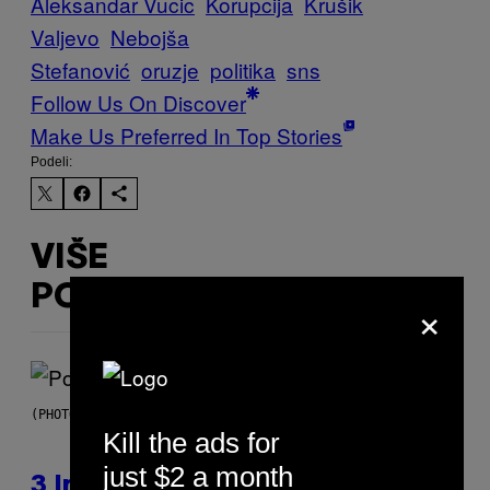
Aleksandar Vucic
Korupcija
Krušik
Valjevo
Nebojša
Stefanović
oruzje
politika
sns
Follow Us On Discover
Make Us Preferred In Top Stories
Podeli:
VIŠE
POPUT OVOGA
×
(PHOTO BY MARC BROUSSELY/REDFERNS)
Kill the ads for
just $2 a month
3 Insufferable Pop Music Tropes