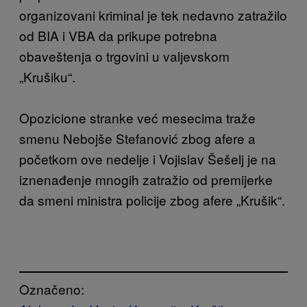
organizovani kriminal je tek nedavno zatražilo
od BIA i VBA da prikupe potrebna
obaveštenja o trgovini u valjevskom
„Krušiku“.
Opozicione stranke već mesecima traže
smenu Nebojše Stefanović zbog afere a
početkom ove nedelje i Vojislav Šešelj je na
iznenađenje mnogih zatražio od premijerke
da smeni ministra policije zbog afere „Krušik“.
Označeno: