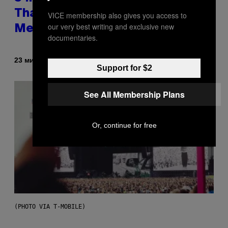
That Predate the Gen Alpha
VICE membership also gives you access to
our very best writing and exclusive new
Melody
documentaries.
Od
23 минута раније
Lauren Boisvert
Support for $2
See All Membership Plans
Or, continue for free
(PHOTO VIA T-MOBILE)