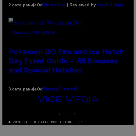
Od
| Reviewed by
2 сата раније
Maha Haq
Ysolt Usigan
SCREENSHOT: POKEMON GO
Pokémon GO Fire and Ice Hatch
Day Event Guide – All Bonuses
and Special Hatches
Od
3 сата раније
Denny Connolly
VICE
MEDIA
INSTAGRAM
TIKTOK
YOUTUBE
© 2026 VICE DIGITAL PUBLISHING, LLC