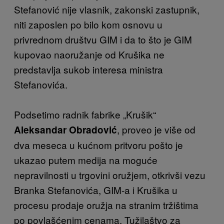
Stefanović nije vlasnik, zakonski zastupnik,
niti zaposlen po bilo kom osnovu u
privrednom društvu GIM i da to što je GIM
kupovao naoružanje od Krušika ne
predstavlja sukob interesa ministra
Stefanovića.
Podsetimo radnik fabrike „Krušik“
, proveo je više od
Aleksandar Obradović
dva meseca u kućnom pritvoru pošto je
ukazao putem medija na moguće
nepravilnosti u trgovini oružjem, otkrivši vezu
Branka Stefanovića, GIM-a i Krušika u
procesu prodaje oružja na stranim tržištima
po povlašćenim cenama. Tužilaštvo za