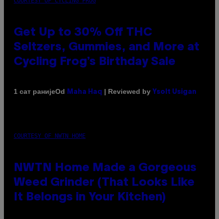
COURTESY OF CYCLING FROG
Get Up to 30% Off THC
Seltzers, Gummies, and More at
Cycling Frog’s Birthday Sale
Od
| Reviewed by
1 сат раније
Maha Haq
Ysolt Usigan
COURTESY OF NWTN HOME
NWTN Home Made a Gorgeous
Weed Grinder (That Looks Like
It Belongs in Your Kitchen)