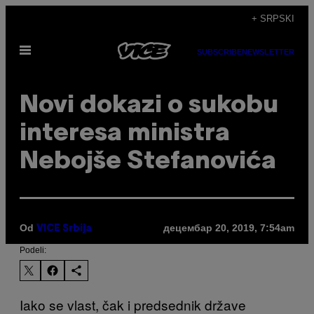
Скочи
+ SRPSKI
на
Otvori
садржај
SUBSCRIBE
NEWSLETTER
Meni
Novi dokazi o sukobu
interesa ministra
Nebojše Stefanovića
Od
децембар 20, 2019, 7:54am
VICE Srbija
Podeli:
Iako se vlast, čak i predsednik države