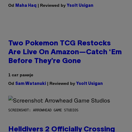
Od
| Reviewed by
Maha Haq
Ysolt Usigan
Two Pokemon TCG Restocks
Are Live On Amazon—Catch ‘Em
Before They’re Gone
1 сат раније
Od
| Reviewed by
Sam Watanuki
Ysolt Usigan
SCREENSHOT: ARROWHEAD GAME STUDIOS
Helldivers 2 Officially Crossing