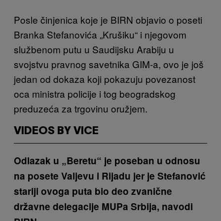
Posle činjenica koje je BIRN objavio o poseti
Branka Stefanovića „Krušiku“ i njegovom
službenom putu u Saudijsku Arabiju u
svojstvu pravnog savetnika GIM-a, ovo je još
jedan od dokaza koji pokazuju povezanost
oca ministra policije i tog beogradskog
preduzeća za trgovinu oružjem.
VIDEOS BY VICE
Odlazak u „Beretu“ je poseban u odnosu
na posete Valjevu i Rijadu jer je Stefanović
stariji ovoga puta bio deo zvanične
državne delegacije MUPa Srbija, navodi