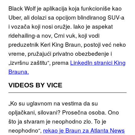
Black Wolf je aplikacija koja funkcioniše kao
Uber, ali dolazi sa opcijom blindiranog SUV-a
i vozača koji nosi oružje. Iako je aspekat
ridehailing-a nov, Crni vuk, koji vodi
preduzetnik Keri King Braun, postoji već neko
vreme, pružajući privatno obezbeđenje i
„izvršnu zaštitu“, prema
LinkedIn stranici King
Brauna.
VIDEOS BY VICE
„Ko su uglavnom na vestima da su
opljačkani, silovani? Prosečna osoba. Ono
što ja stvaram je neophodno zlo. To je
neophodno“,
rekao je Braun za Atlanta News