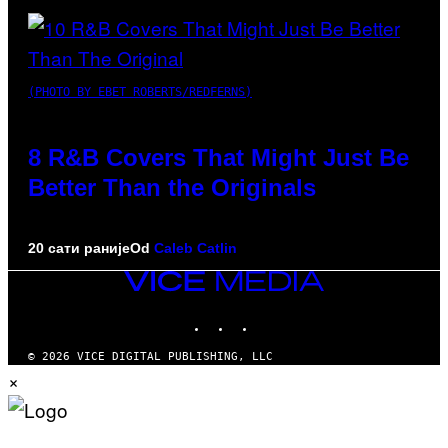
(PHOTO BY EBET ROBERTS/REDFERNS)
8 R&B Covers That Might Just Be
Better Than the Originals
20 сати раније
Od
Caleb Catlin
VICE
MEDIA
INSTAGRAM
TIKTOK
YOUTUBE
© 2026 VICE DIGITAL PUBLISHING, LLC
×