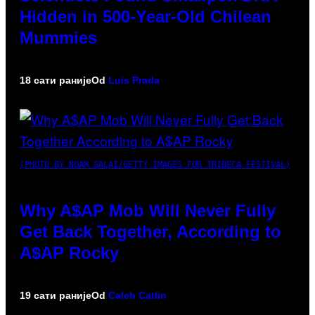
Hidden in 500-Year-Old Chilean
Mummies
18 сати раније
Od
Luis Prada
(PHOTO BY NOAM GALAI/GETTY IMAGES FOR TRIBECA FESTIVAL)
Why A$AP Mob Will Never Fully
Get Back Together, According to
A$AP Rocky
19 сати раније
Od
Caleb Catlin