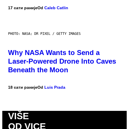
17 сати раније
Od
Caleb Catlin
PHOTO: NASA; DR PIXEL / GETTY IMAGES
Why NASA Wants to Send a
Laser-Powered Drone Into Caves
Beneath the Moon
18 сати раније
Od
Luis Prada
VIŠE
OD VICE