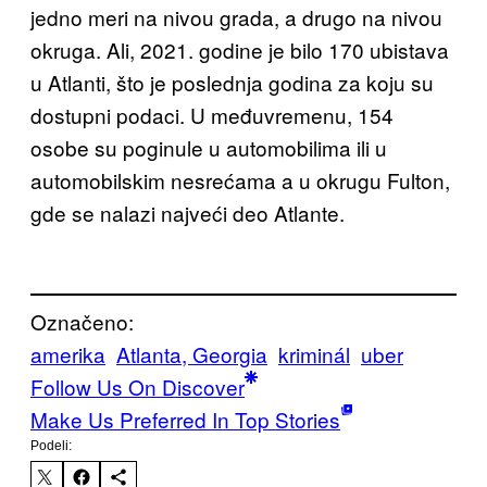
jedno meri na nivou grada, a drugo na nivou
okruga. Ali, 2021. godine je bilo 170 ubistava
u Atlanti, što je poslednja godina za koju su
dostupni podaci. U međuvremenu, 154
osobe su poginule u automobilima ili u
automobilskim nesrećama a u okrugu Fulton,
gde se nalazi najveći deo Atlante.
Označeno:
amerika
Atlanta, Georgia
kriminál
uber
Follow Us On Discover
Make Us Preferred In Top Stories
Podeli: