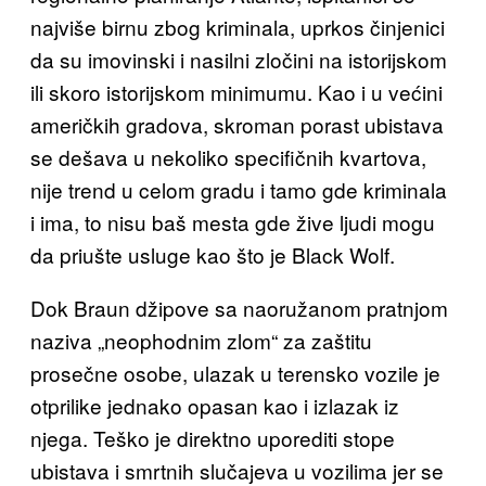
najviše birnu zbog kriminala, uprkos činjenici
da su imovinski i nasilni zločini na istorijskom
ili skoro istorijskom minimumu. Kao i u većini
američkih gradova, skroman porast ubistava
se dešava u nekoliko specifičnih kvartova,
nije trend u celom gradu i tamo gde kriminala
i ima, to nisu baš mesta gde žive ljudi mogu
da priušte usluge kao što je Black Wolf.
Dok Braun džipove sa naoružanom pratnjom
naziva „neophodnim zlom“ za zaštitu
prosečne osobe, ulazak u terensko vozile je
otprilike jednako opasan kao i izlazak iz
njega. Teško je direktno uporediti stope
ubistava i smrtnih slučajeva u vozilima jer se