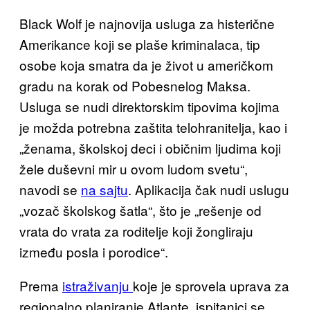
Black Wolf je najnovija usluga za histerične
Amerikance koji se plaše kriminalaca, tip
osobe koja smatra da je život u američkom
gradu na korak od Pobesnelog Maksa.
Usluga se nudi direktorskim tipovima kojima
je možda potrebna zaštita telohranitelja, kao i
„ženama, školskoj deci i običnim ljudima koji
žele duševni mir u ovom ludom svetu“,
navodi se
na sajtu
. Aplikacija čak nudi uslugu
„vozač školskog šatla“, što je „rešenje od
vrata do vrata za roditelje koji žongliraju
između posla i porodice“.
Prema
istraživanju
koje je sprovela uprava za
regionalno planiranje Atlante, ispitanici se