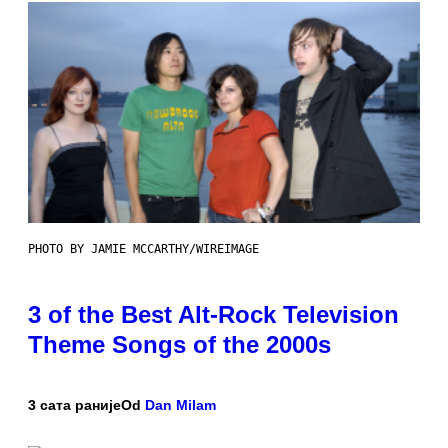
PHOTO BY JAMIE MCCARTHY/WIREIMAGE
3 of the Best Alt-Rock Television
Theme Songs of the 2000s
3 сата раније
Od
Dan Milam