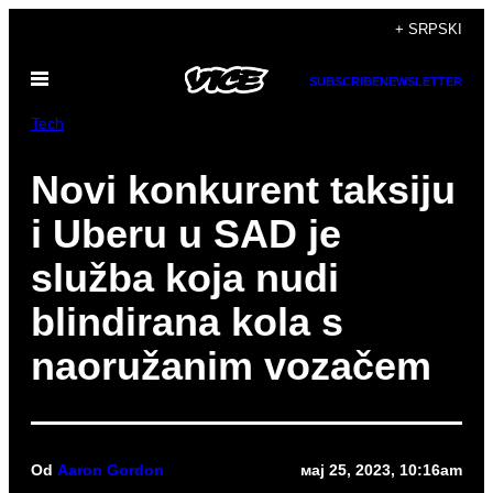
Скочи
+ SRPSKI
на
Otvori
садржај
SUBSCRIBE
NEWSLETTER
Meni
Tech
Novi konkurent taksiju
i Uberu u SAD je
služba koja nudi
blindirana kola s
naoružanim vozačem
Od
Aaron Gordon
мај 25, 2023, 10:16am