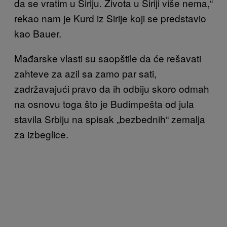
da se vratim u Siriju. Života u Siriji više nema,“
rekao nam je Kurd iz Sirije koji se predstavio
kao Bauer.
Mađarske vlasti su saopštile da će rešavati
zahteve za azil sa zamo par sati,
zadržavajući pravo da ih odbiju skoro odmah
na osnovu toga što je Budimpešta od jula
stavila Srbiju na spisak „bezbednih“ zemalja
za izbeglice.