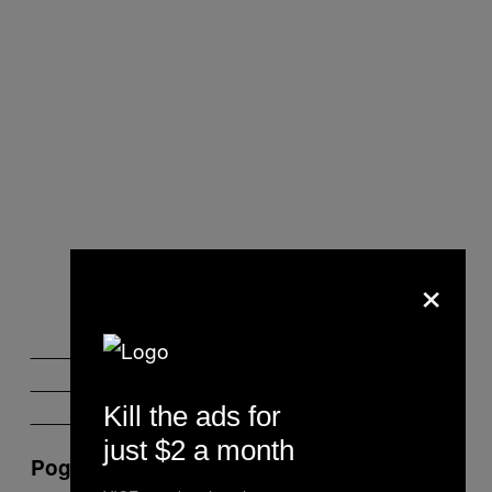
×
___________________________________
___________________________________
_____
Kill the ads for
just $2 a month
Pogledajte VICE News serijal o izbegličkoj