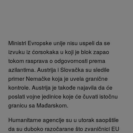
Ministri Evropske unije nisu uspeli da se
izvuku iz ćorsokaka u koji je blok zapao
tokom rasprava o odgovornosti prema
azilantima. Austrija i Slovačka su sledile
primer Nemačke koja je uvela granične
kontrole. Austrija je takođe najavila da će
poslati vojne jedinice koje će čuvati istočnu
granicu sa Mađarskom.
Humanitarne agencije su u utorak saopštile
da su duboko razočarane što zvaničnici EU