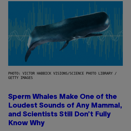
PHOTO: VICTOR HABBICK VISIONS/SCIENCE PHOTO LIBRARY /
GETTY IMAGES
Sperm Whales Make One of the
Loudest Sounds of Any Mammal,
and Scientists Still Don’t Fully
Know Why