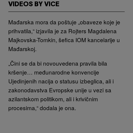
VIDEOS BY VICE
Mađarska mora da poštuje „obaveze koje je
prihvatila,“ izjavila je za Rojters Magdalena
Majkovska-Tomkin, šefica IOM kancelarije u
Mađarskoj.
„Čini se da bi novouvedena pravila bila
kršenje… međunarodne konvencije
Ujedinjenih nacija o statusu izbeglica, ali i
zakonodavstva Evropske unije u vezi sa
azilantskom politikom, ali i krivičnim
procesima,“ dodala je ona.