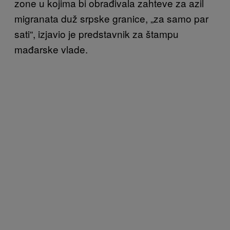
zone u kojima bi obrađivala zahteve za azil
migranata duž srpske granice, „za samo par
sati“, izjavio je predstavnik za štampu
mađarske vlade.