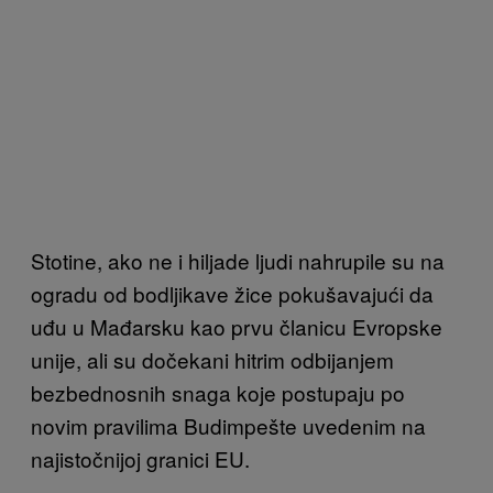
Stotine, ako ne i hiljade ljudi nahrupile su na
ogradu od bodljikave žice pokušavajući da
uđu u Mađarsku kao prvu članicu Evropske
unije, ali su dočekani hitrim odbijanjem
bezbednosnih snaga koje postupaju po
novim pravilima Budimpešte uvedenim na
najistočnijoj granici EU.