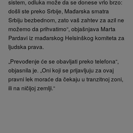
sistem, odluka može da se donese vrlo brzo:
došli ste preko Srbije, Mađarska smatra
Srbiju bezbednom, zato vaš zahtev za azil ne
možemo da prihvatimo“, objašnjava Marta
Pardavi iz mađarskog Helsinškog komiteta za
ljudska prava.
„Prevođenje će se obavljati preko telefona“,
objasnila je. „Oni koji se prijavljuju za ovaj
pravni lek moraće da čekaju u tranzitnoj zoni,
ili na ničijoj zemlji.“