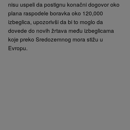
nisu uspeli da postignu konačni dogovor oko
plana raspodele boravka oko 120,000
izbeglica, upozorivši da bi to moglo da
dovede do novih žrtava među izbeglicama
koje preko Sredozemnog mora stižu u
Evropu.