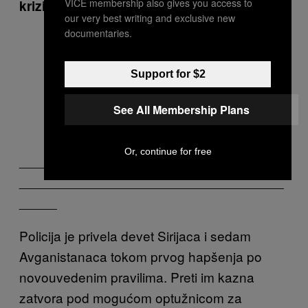
VICE membership also gives you access to
krizi „Rušeći granice“:
our very best writing and exclusive new
documentaries.
Support for $2
See All Membership Plans
Or, continue for free
___________________________________
___________________________________
_____
Policija je privela devet Sirijaca i sedam
Avganistanaca tokom prvog hapšenja po
novouvedenim pravilima. Preti im kazna
zatvora pod mogućom optužnicom za