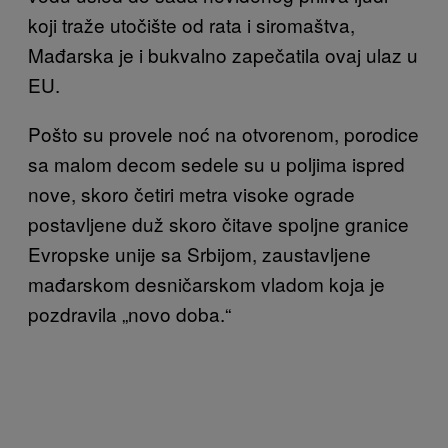
koji traže utočište od rata i siromaštva,
Mađarska je i bukvalno zapečatila ovaj ulaz u
EU.
Pošto su provele noć na otvorenom, porodice
sa malom decom sedele su u poljima ispred
nove, skoro četiri metra visoke ograde
postavljene duž skoro čitave spoljne granice
Evropske unije sa Srbijom, zaustavljene
mađarskom desničarskom vladom koja je
pozdravila „novo doba.“