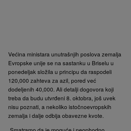
Većina ministara unutrašnjih poslova zemalja
Evropske unije se na sastanku u Briselu u
ponedeljak složila u principu da raspodeli
120,000 zahteva za azil, pored već
dodeljenih 40,000. Ali detalji dogovora koji
treba da budu utvrđeni 8. oktobra, još uvek
nisu poznati, a nekoliko istočnoevropskih
zemalja i dalje odbija obavezne kvote.
„Smatramo da je moguće i neophodno