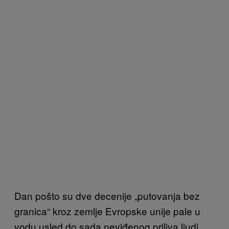
Dan pošto su dve decenije „putovanja bez
granica“ kroz zemlje Evropske unije pale u
vodu usled do sada neviđenog priliva ljudi