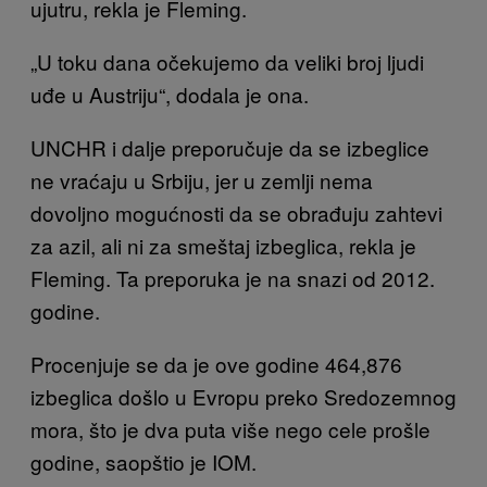
ujutru, rekla je Fleming.
„U toku dana očekujemo da veliki broj ljudi
uđe u Austriju“, dodala je ona.
UNCHR i dalje preporučuje da se izbeglice
ne vraćaju u Srbiju, jer u zemlji nema
dovoljno mogućnosti da se obrađuju zahtevi
za azil, ali ni za smeštaj izbeglica, rekla je
Fleming. Ta preporuka je na snazi od 2012.
godine.
Procenjuje se da je ove godine 464,876
izbeglica došlo u Evropu preko Sredozemnog
mora, što je dva puta više nego cele prošle
godine, saopštio je IOM.