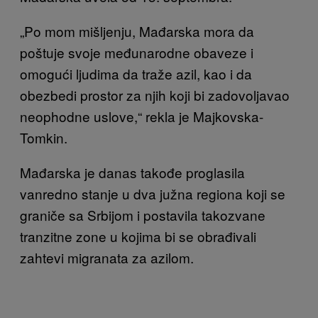
„Po mom mišljenju, Mađarska mora da
poštuje svoje međunarodne obaveze i
omogući ljudima da traže azil, kao i da
obezbedi prostor za njih koji bi zadovoljavao
neophodne uslove,“ rekla je Majkovska-
Tomkin.
Mađarska je danas takođe proglasila
vanredno stanje u dva južna regiona koji se
graniče sa Srbijom i postavila takozvane
tranzitne zone u kojima bi se obrađivali
zahtevi migranata za azilom.