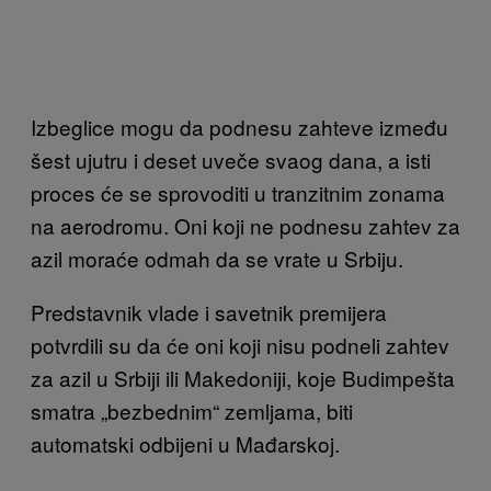
Izbeglice mogu da podnesu zahteve između
šest ujutru i deset uveče svaog dana, a isti
proces će se sprovoditi u tranzitnim zonama
na aerodromu. Oni koji ne podnesu zahtev za
azil moraće odmah da se vrate u Srbiju.
Predstavnik vlade i savetnik premijera
potvrdili su da će oni koji nisu podneli zahtev
za azil u Srbiji ili Makedoniji, koje Budimpešta
smatra „bezbednim“ zemljama, biti
automatski odbijeni u Mađarskoj.