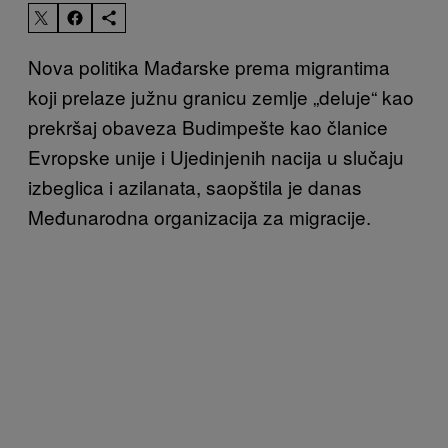
Nova politika Mađarske prema migrantima
koji prelaze južnu granicu zemlje „deluje“ kao
prekršaj obaveza Budimpešte kao članice
Evropske unije i Ujedinjenih nacija u slučaju
izbeglica i azilanata, saopštila je danas
Međunarodna organizacija za migracije.