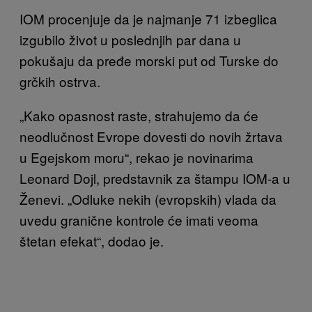
IOM procenjuje da je najmanje 71 izbeglica
izgubilo život u poslednjih par dana u
pokušaju da pređe morski put od Turske do
grčkih ostrva.
„Kako opasnost raste, strahujemo da će
neodlučnost Evrope dovesti do novih žrtava
u Egejskom moru“, rekao je novinarima
Leonard Dojl, predstavnik za štampu IOM-a u
Ženevi. „Odluke nekih (evropskih) vlada da
uvedu granične kontrole će imati veoma
štetan efekat“, dodao je.