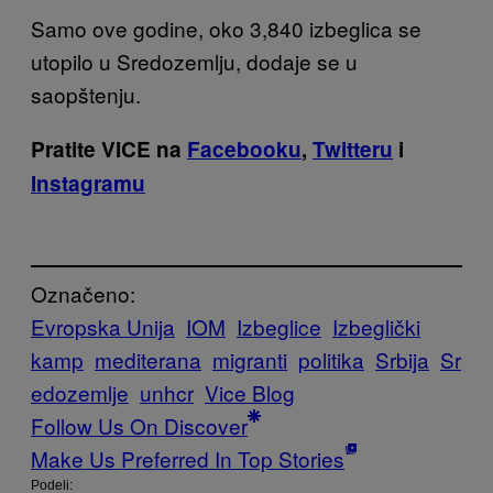
Samo ove godine, oko 3,840 izbeglica se
utopilo u Sredozemlju, dodaje se u
saopštenju.
Pratite VICE na
Facebooku
,
Twitteru
i
Instagramu
Označeno:
Evropska Unija
IOM
Izbeglice
Izbeglički
kamp
mediterana
migranti
politika
Srbija
Sr
edozemlje
unhcr
Vice Blog
Follow Us On Discover
Make Us Preferred In Top Stories
Podeli: