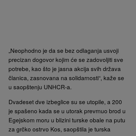
„Neophodno je da se bez odlaganja usvoji
precizan dogovor kojim će se zadovoljiti sve
potrebe, kao što je jasna akcija svih država
članica, zasnovana na solidarnosti“, kaže se
u saopštenju UNHCR-a.
Dvadeset dve izbeglice su se utopile, a 200
je spašeno kada se u utorak prevrnuo brod u
Egejskom moru u blizini turske obale na putu
za grčko ostrvo Kos, saopštila je turska