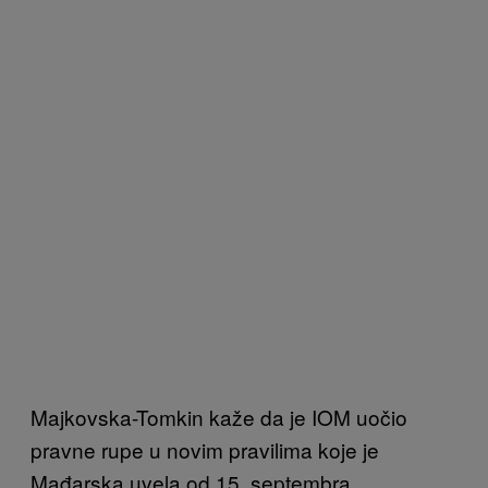
Majkovska-Tomkin kaže da je IOM uočio
pravne rupe u novim pravilima koje je
Mađarska uvela od 15. septembra.