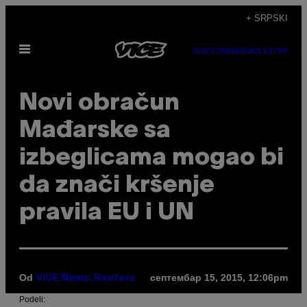
Скочи
+ SRPSKI
на
Otvori
садржај
SUBSCRIBE
NEWSLETTER
Meni
Novi obračun
Mađarske sa
izbeglicama mogao bi
da znači kršenje
pravila EU i UN
Od
септембар 15, 2015, 12:06pm
VICE News, Reuters
Podeli: