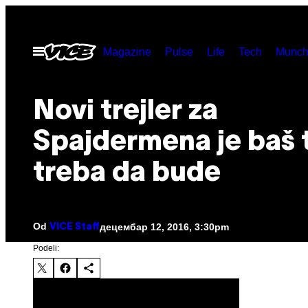
Скочи
на
Otvori
Magazine
Pulse
Life
Tech
Munch
садржај
Meni
Novi trejler za
Spajdermena je baš 
treba da bude
Od
децембар 12, 2016, 3:30pm
VICE Staff
Podeli: