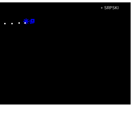
+ SRPSKI
Instagram
TikTok
YouTube
Google
Google
Discover
Top
Posts