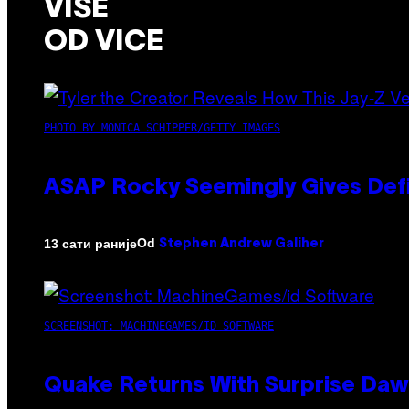
VIŠE
OD VICE
PHOTO BY MONICA SCHIPPER/GETTY IMAGES
ASAP Rocky Seemingly Gives Defin
Od
13 сати раније
Stephen Andrew Galiher
SCREENSHOT: MACHINEGAMES/ID SOFTWARE
Quake Returns With Surprise Da