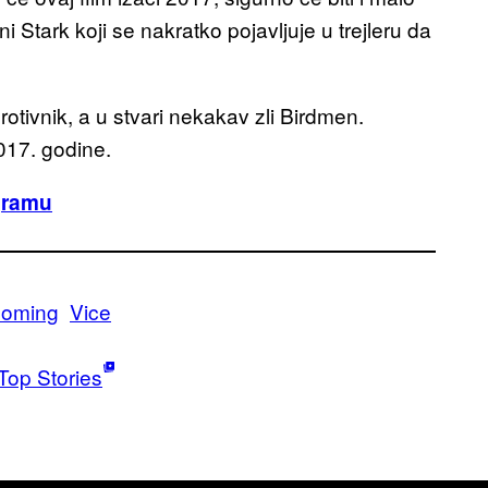
tark koji se nakratko pojavljuje u trejleru da
rotivnik, a u stvari nekakav zli Birdmen.
017. godine.
gramu
coming
Vice
Top Stories