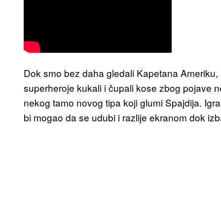
Dok smo bez daha gledali Kapetana Ameriku, s
superheroje kukali i čupali kose zbog pojave n
nekog tamo novog tipa koji glumi Spajdija. Ig
bi mogao da se udubi i razlije ekranom dok izb