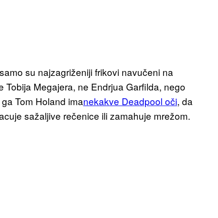
amo su najzagriženiji frikovi navučeni na
e Tobija Megajera, ne Endrjua Garfilda, nego
ra ga Tom Holand ima
nekakve Deadpool oči
, da
acuje sažaljive rečenice ili zamahuje mrežom.