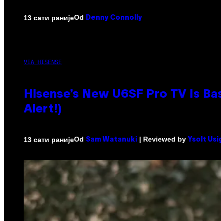
Od
13 сати раније
Denny Connolly
VIA HISENSE
Hisense’s New U6SF Pro TV Is Bas
Alert!)
Od
| Reviewed by
13 сати раније
Sam Watanuki
Ysolt Us