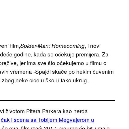
ni film,
, i novi
Spider-Man: Homecoming
sledeće godine, kada se očekuje premijera. Za
a prežive, jer ima sve što očekujemo u filmu o
 svih vremena -Spajdi skače po nekim čuvenim
zbog neke cice u školi i tako ukrug.
vi životom Pitera Parkera kao nerda
—
čak i scena sa Tobijem Megvajerom u
 će ovaj film izaći 2017, sigurno će biti i malo