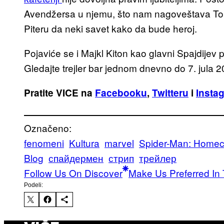
Avendžersa u njemu, što nam nagoveštava Toni S
Piteru da neki savet kako da bude heroj.
Pojaviće se i Majkl Kiton kao glavni Spajdijev p
Gledajte trejler bar jednom dnevno do 7. jula 2
Pratite VICE na
Facebooku
,
Twitteru
i
Insta
Označeno:
fenomeni
Kultura
marvel
Spider-Man: Home
Blog
спайдермен
стрип
трейлер
Follow Us On Discover
Make Us Preferred In 
Podeli: