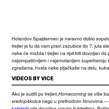
Holandov Spajdermen je naravno dobio sopstve
trejler je tu da vam pravi zazubice do 7. jula 
neke će možda i trejler na ripit biti dovoljan d
najsimpatičnijem i najsmotanijem superheroju
zgradama, hvata neke pljačkaše na delu, kuka 
VIDEOS BY VICE
Ako je suditi po trejleri,
se više ba
Homecoming
srednjoškolca nego u prethodnim filmovima 
kafeteriji
nije dovoljna pravim ljubiteljima. Pošto