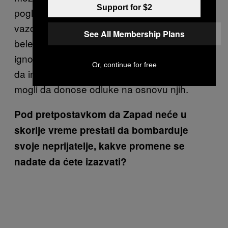
Support for $2
pogledati. U velikoj meri mi praćenjem ovih
vazdušnih napada i civilnih žrtava samo
See All Membership Plans
beležimo stvari. Čak i ako vlade i vojske budu
ignorisale naše izveštaje, ne mogu da kažu
Or, continue for free
da informacije o tome nisu postojale i da nisu
mogli da donose odluke na osnovu njih.
Pod pretpostavkom da Zapad neće u
skorije vreme prestati da bombarduje
svoje neprijatelje, kakve promene se
nadate da ćete izazvati?