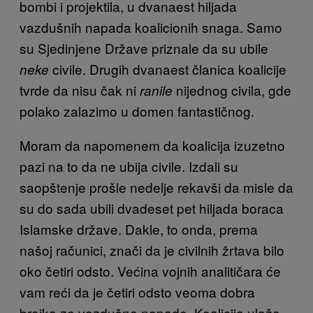
bombi i projektila, u dvanaest hiljada
vazdušnih napada koalicionih snaga. Samo
su Sjedinjene Države priznale da su ubile
civile. Drugih dvanaest članica koalicije
neke
tvrde da nisu čak ni
nijednog civila, gde
ranile
polako zalazimo u domen fantastičnog.
Moram da napomenem da koalicija izuzetno
pazi na to da ne ubija civile. Izdali su
saopštenje prošle nedelje rekavši da misle da
su do sada ubili dvadeset pet hiljada boraca
Islamske države. Dakle, to onda, prema
našoj računici, znači da je civilnih žrtava bilo
oko četiri odsto. Većina vojnih analitičara će
vam reći da je četiri odsto veoma dobra
brojka za vazdušne napade. Koalicija ulaže