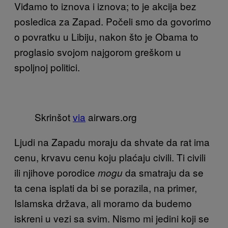
Viđamo to iznova i iznova; to je akcija bez
posledica za Zapad. Počeli smo da govorimo
o povratku u Libiju, nakon što je Obama to
proglasio svojom najgorom greškom u
spoljnoj politici.
Skrinšot
via
airwars.org
Ljudi na Zapadu moraju da shvate da rat ima
cenu, krvavu cenu koju plaćaju civili. Ti civili
ili njihove porodice
da smatraju da se
mogu
ta cena isplati da bi se porazila, na primer,
Islamska država, ali moramo da budemo
iskreni u vezi sa svim. Nismo mi jedini koji se