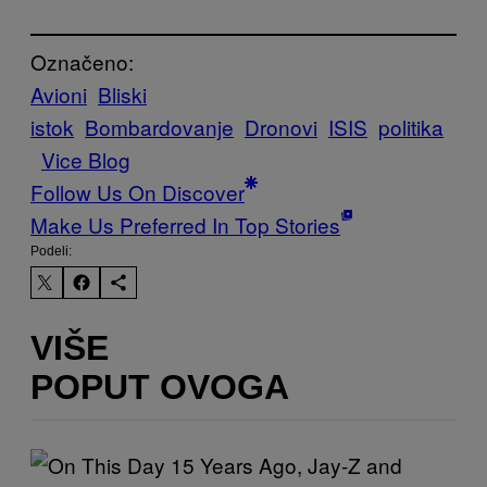
Označeno:
Avioni
Bliski
istok
Bombardovanje
Dronovi
ISIS
politika
Vice Blog
Follow Us On Discover
Make Us Preferred In Top Stories
Podeli:
VIŠE
POPUT OVOGA