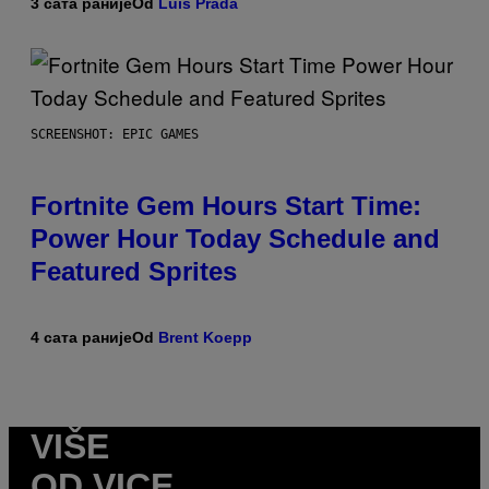
3 сата раније
Od
Luis Prada
SCREENSHOT: EPIC GAMES
Fortnite Gem Hours Start Time:
Power Hour Today Schedule and
Featured Sprites
4 сата раније
Od
Brent Koepp
VIŠE
OD VICE