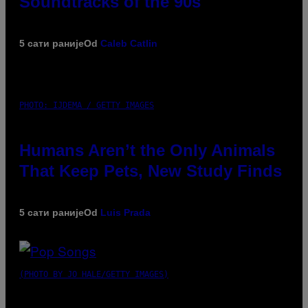
Soundtracks of the 90s
5 сати раније
Od
Caleb Catlin
PHOTO: IJDEMA / GETTY IMAGES
Humans Aren’t the Only Animals
That Keep Pets, New Study Finds
5 сати раније
Od
Luis Prada
(PHOTO BY JO HALE/GETTY IMAGES)