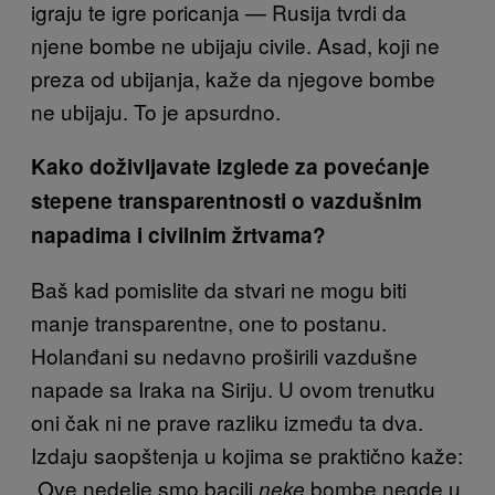
igraju te igre poricanja — Rusija tvrdi da
njene bombe ne ubijaju civile. Asad, koji ne
preza od ubijanja, kaže da njegove bombe
ne ubijaju. To je apsurdno.
Kako doživljavate izglede za povećanje
stepene transparentnosti o vazdušnim
napadima i civilnim žrtvama?
Baš kad pomislite da stvari ne mogu biti
manje transparentne, one to postanu.
Holanđani su nedavno proširili vazdušne
napade sa Iraka na Siriju. U ovom trenutku
oni čak ni ne prave razliku između ta dva.
Izdaju saopštenja u kojima se praktično kaže:
„Ove nedelje smo bacili
bombe negde u
neke