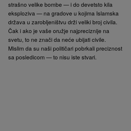
strašno velike bombe — i do devetsto kila
eksploziva — na gradove u kojima Islamska
država u zarobljeništvu drži veliki broj civila.
Čak i ako je vaše oružje najpreciznije na
svetu, to ne znači da neće ubijati civile.
Mislim da su naši političari pobrkali preciznost
sa posledicom — to nisu iste stvari.