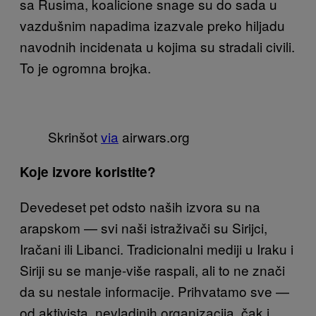
sa Rusima, koalicione snage su do sada u
vazdušnim napadima izazvale preko hiljadu
navodnih incidenata u kojima su stradali civili.
To je ogromna brojka.
Skrinšot
via
airwars.org
Koje izvore koristite?
Devedeset pet odsto naših izvora su na
arapskom — svi naši istraživači su Sirijci,
Iračani ili Libanci. Tradicionalni mediji u Iraku i
Siriji su se manje-više raspali, ali to ne znači
da su nestale informacije. Prihvatamo sve —
od aktivista, nevladinih organizacija, čak i