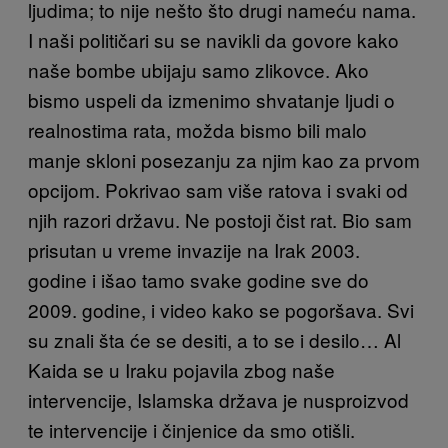
ljudima; to nije nešto što drugi nameću nama.
I naši političari su se navikli da govore kako
naše bombe ubijaju samo zlikovce. Ako
bismo uspeli da izmenimo shvatanje ljudi o
realnostima rata, možda bismo bili malo
manje skloni posezanju za njim kao za prvom
opcijom. Pokrivao sam više ratova i svaki od
njih razori državu. Ne postoji čist rat. Bio sam
prisutan u vreme invazije na Irak 2003.
godine i išao tamo svake godine sve do
2009. godine, i video kako se pogoršava. Svi
su znali šta će se desiti, a to se i desilo… Al
Kaida se u Iraku pojavila zbog naše
intervencije, Islamska država je nusproizvod
te intervencije i činjenice da smo otišli.