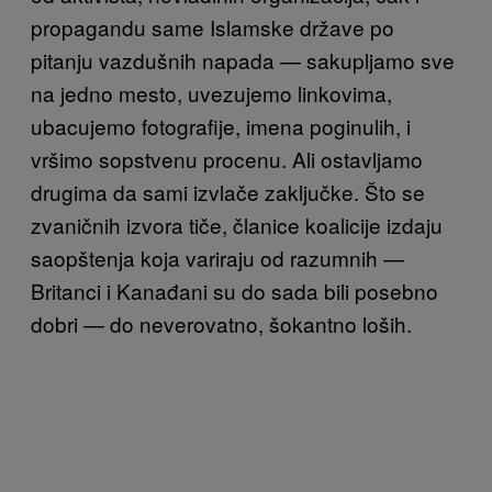
propagandu same Islamske države po
pitanju vazdušnih napada — sakupljamo sve
na jedno mesto, uvezujemo linkovima,
ubacujemo fotografije, imena poginulih, i
vršimo sopstvenu procenu. Ali ostavljamo
drugima da sami izvlače zaključke. Što se
zvaničnih izvora tiče, članice koalicije izdaju
saopštenja koja variraju od razumnih —
Britanci i Kanađani su do sada bili posebno
dobri — do neverovatno, šokantno loših.