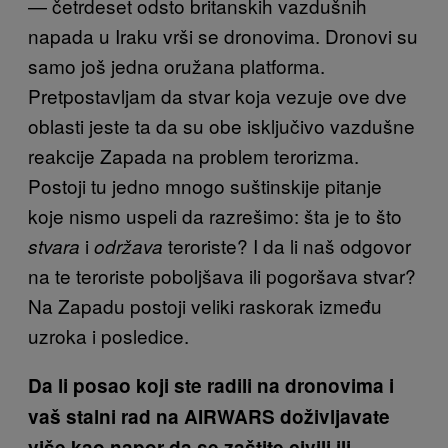
— četrdeset odsto britanskih vazdušnih
napada u Iraku vrši se dronovima. Dronovi su
samo još jedna oružana platforma.
Pretpostavljam da stvar koja vezuje ove dve
oblasti jeste ta da su obe isključivo vazdušne
reakcije Zapada na problem terorizma.
Postoji tu jedno mnogo suštinskije pitanje
koje nismo uspeli da razrešimo: šta je to što
i
teroriste? I da li naš odgovor
stvara
održava
na te teroriste poboljšava ili pogoršava stvar?
Na Zapadu postoji veliki raskorak između
uzroka i posledice.
Da li posao koji ste radili na dronovima i
vaš stalni rad na AIRWARS doživljavate
više kao napor da se zaštite civili ili