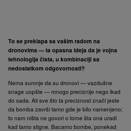
To se preklapa sa vašim radom na
dronovima — ta opasna ideja da je vojna
tehnologija čista, u kombinaciji sa
nedostatkom odgovornosti?
Nema sumnje da su dronovi — vazdušne
snage uopšte — mnogo preciznije nego ikad
do sada. Ali sve što ta preciznost znači jeste
da bomba završi tamo gde je bilo namenjeno;
to nam ništa ne govori o tome šta ona uradi
kad tamo stigne. Bacamo bombe, ponekad