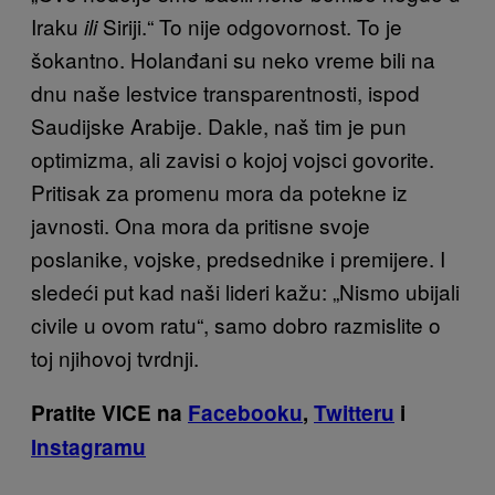
Iraku
Siriji.“ To nije odgovornost. To je
ili
šokantno. Holanđani su neko vreme bili na
dnu naše lestvice transparentnosti, ispod
Saudijske Arabije. Dakle, naš tim je pun
optimizma, ali zavisi o kojoj vojsci govorite.
Pritisak za promenu mora da potekne iz
javnosti. Ona mora da pritisne svoje
poslanike, vojske, predsednike i premijere. I
sledeći put kad naši lideri kažu: „Nismo ubijali
civile u ovom ratu“, samo dobro razmislite o
toj njihovoj tvrdnji.
Pratite VICE na
Facebooku
,
Twitteru
i
Instagramu