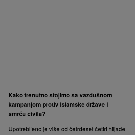
Kako trenutno stojimo sa vazdušnom
kampanjom protiv Islamske države i
smrću civila?
Upotrebljeno je više od četrdeset četiri hiljade