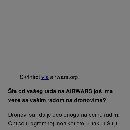
Skrinšot
via
airwars.org
Šta od vašeg rada na AIRWARS još ima
veze sa vašim radom na dronovima?
Dronovi su i dalje deo onoga na čemu radim.
Oni se u ogromnoj meri koriste u Iraku i Siriji