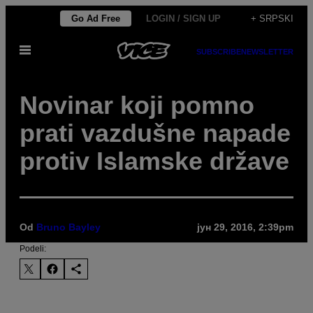
Скочи
Go Ad Free
LOGIN / SIGN UP
+ SRPSKI
на
Otvori
садржај
SUBSCRIBE
NEWSLETTER
Meni
​Novinar koji pomno
prati vazdušne napade
protiv Islamske države
Od
Bruno Bayley
јун 29, 2016, 2:39pm
Podeli: