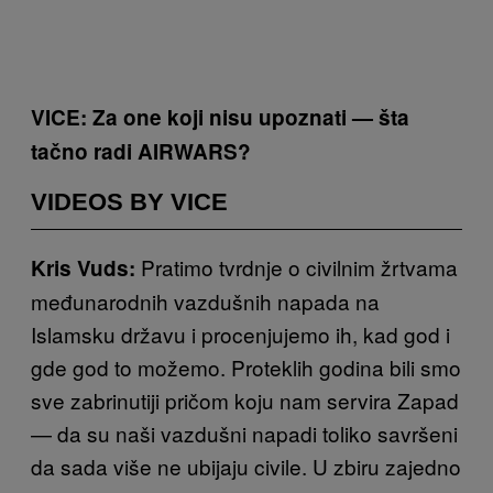
VICE: Za one koji nisu upoznati — šta
tačno radi AIRWARS?
VIDEOS BY VICE
Pratimo tvrdnje o civilnim žrtvama
Kris Vuds:
međunarodnih vazdušnih napada na
Islamsku državu i procenjujemo ih, kad god i
gde god to možemo. Proteklih godina bili smo
sve zabrinutiji pričom koju nam servira Zapad
— da su naši vazdušni napadi toliko savršeni
da sada više ne ubijaju civile. U zbiru zajedno