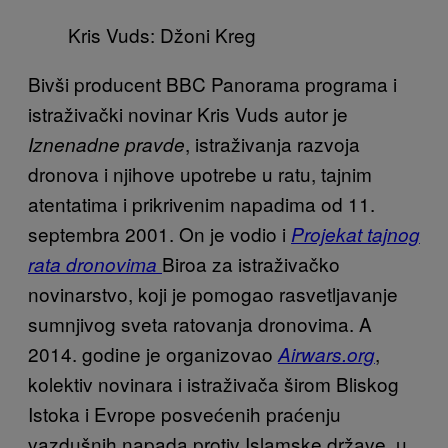
Kris Vuds: Džoni Kreg
Bivši producent BBC Panorama programa i
istraživački novinar Kris Vuds autor je
, istraživanja razvoja
Iznenadne pravde
dronova i njihove upotrebe u ratu, tajnim
atentatima i prikrivenim napadima od 11.
septembra 2001. On je vodio i
Projekat tajnog
Biroa za istraživačko
rata dronovima
novinarstvo, koji je pomogao rasvetljavanje
sumnjivog sveta ratovanja dronovima. A
2014. godine je organizovao
,
Airwars.org
kolektiv novinara i istraživača širom Bliskog
Istoka i Evrope posvećenih praćenju
vazdušnih napada protiv Islamske države, u