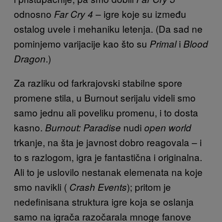
odnosno
– igre koje su između
Far Cry 4
ostalog uvele i mehaniku letenja. (Da sad ne
pominjemo varijacije kao što su
i
Primal
Blood
.)
Dragon
Za razliku od farkrajovski stabilne spore
promene stila, u Burnout serijalu videli smo
samo jednu ali poveliku promenu, i to dosta
kasno.
nudi
Burnout: Paradise
open world
trkanje, na šta je javnost dobro reagovala – i
to s razlogom, igra je fantastična i originalna.
Ali to je uslovilo nestanak elemenata na koje
smo navikli (
); pritom je
Crash Events
nedefinisana struktura igre koja se oslanja
samo na igrača razočarala mnoge fanove