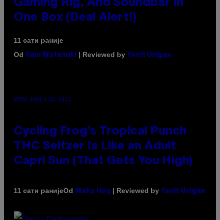
Gaming Rig, And Soundbar In
One Box (Deal Alert!)
11 сати раније
Od
| Reviewed by
Sam Watanuki
Ysolt Usigan
MAHA HAQ FOR VICE
Cycling Frog’s Tropical Punch
THC Seltzer Is Like an Adult
Capri Sun (That Gets You High)
Od
| Reviewed by
11 сати раније
Maha Haq
Ysolt Usigan