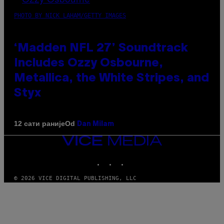
PHOTO BY NICK LAHAM/GETTY IMAGES
‘Madden NFL 27’ Soundtrack
Includes Ozzy Osbourne,
Metallica, the White Stripes, and
Styx
Od
12 сати раније
Dan Milam
VICE
MEDIA
INSTAGRAM
TIKTOK
YOUTUBE
© 2026 VICE DIGITAL PUBLISHING, LLC