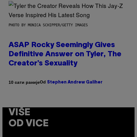
PHOTO BY MONICA SCHIPPER/GETTY IMAGES
ASAP Rocky Seemingly Gives
Definitive Answer on Tyler, The
Creator’s Sexuality
Od
10 сати раније
Stephen Andrew Galiher
VIŠE
OD VICE