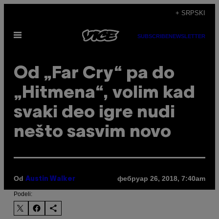
Скочи
+ SRPSKI
на
Otvori
садржај
SUBSCRIBE
NEWSLETTER
Meni
Od „Far Cry“ pa do
„Hitmena“, volim kad
svaki deo igre nudi
nešto sasvim novo
Od
фебруар 26, 2018, 7:40am
Austin Walker
Podeli: