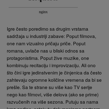
Igre često poredimo sa drugim vrstama
sadržaja u industriji zabave: Poput filmova,
one nam vizualno pričaju priče. Poput
romana, uvlače nas u bliski odnos sa
protagonistima. Poput žive muzike, one
kombinuju recitaciju i improvizaciju. Ali ono
što čini igre jedinstvenim je činjenica da često
zahtevaju ogromne količine vremena da bi se
prešle. Sa te strane su više kao TV serije
nego kao filmovi, više delova (ako se prime)
razvučenih na više sezona. Putuju sa nama
kroz godine, ostaju tu dok menjamo partnere