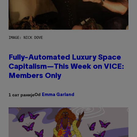
IMAGE: NICK DOVE
Fully-Automated Luxury Space
Capitalism—This Week on VICE:
Members Only
Od
1 сат раније
Emma Garland