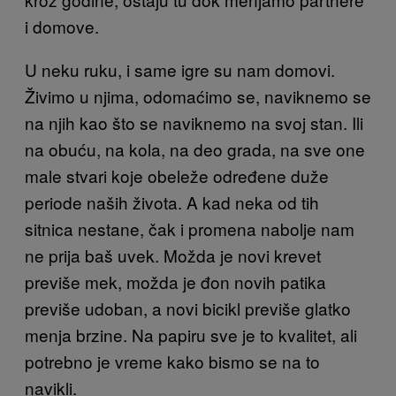
i domove.
U neku ruku, i same igre su nam domovi.
Živimo u njima, odomaćimo se, naviknemo se
na njih kao što se naviknemo na svoj stan. Ili
na obuću, na kola, na deo grada, na sve one
male stvari koje obeleže određene duže
periode naših života. A kad neka od tih
sitnica nestane, čak i promena nabolje nam
ne prija baš uvek. Možda je novi krevet
previše mek, možda je đon novih patika
previše udoban, a novi bicikl previše glatko
menja brzine. Na papiru sve je to kvalitet, ali
potrebno je vreme kako bismo se na to
navikli.