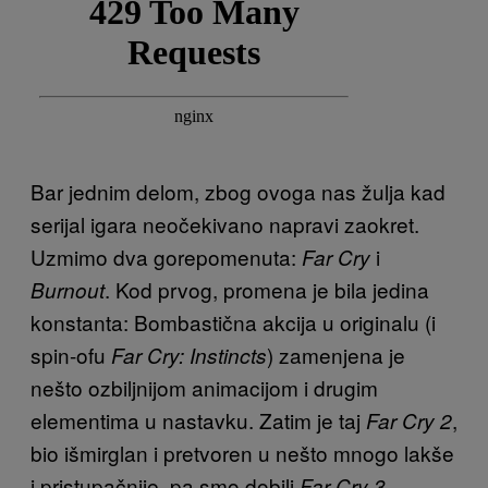
Bar jednim delom, zbog ovoga nas žulja kad
serijal igara neočekivano napravi zaokret.
Uzmimo dva gorepomenuta:
i
Far Cry
. Kod prvog, promena je bila jedina
Burnout
konstanta: Bombastična akcija u originalu (i
spin-ofu
) zamenjena je
Far Cry: Instincts
nešto ozbiljnijom animacijom i drugim
elementima u nastavku. Zatim je taj
,
Far Cry 2
bio išmirglan i pretvoren u nešto mnogo lakše
i pristupačnije, pa smo dobili
Far Cry 3