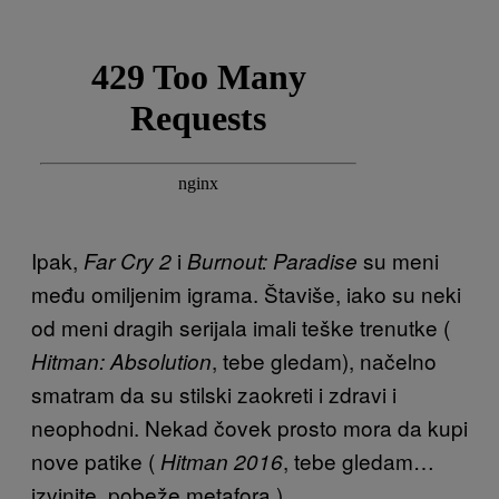
Ipak,
i
su meni
Far Cry 2
Burnout: Paradise
među omiljenim igrama. Štaviše, iako su neki
od meni dragih serijala imali teške trenutke (
, tebe gledam), načelno
Hitman: Absolution
smatram da su stilski zaokreti i zdravi i
neophodni. Nekad čovek prosto mora da kupi
nove patike (
, tebe gledam…
Hitman 2016
izvinite, pobeže metafora.)