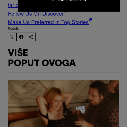
far cry
Gejming
hitman
igrice
Waypoint
Follow Us On Discover
Make Us Preferred In Top Stories
Podeli:
VIŠE
POPUT OVOGA