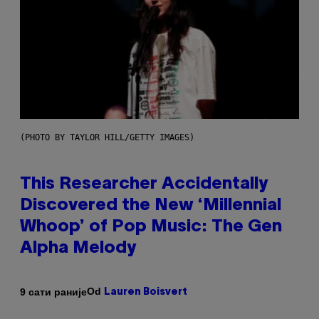
(PHOTO BY TAYLOR HILL/GETTY IMAGES)
This Researcher Accidentally
Discovered the New ‘Millennial
Whoop’ of Pop Music: The Gen
Alpha Melody
Od
9 сати раније
Lauren Boisvert