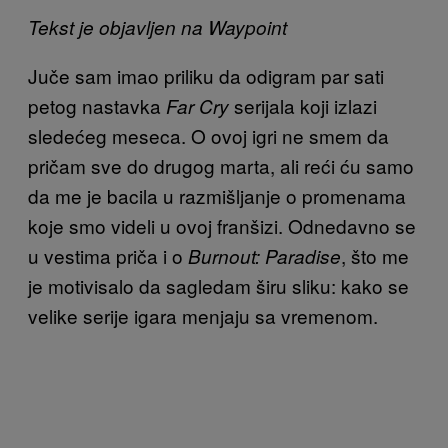
Tekst je objavljen na Waypoint
Juče sam imao priliku da odigram par sati
petog nastavka
serijala koji izlazi
Far Cry
sledećeg meseca. O ovoj igri ne smem da
pričam sve do drugog marta, ali reći ću samo
da me je bacila u razmišljanje o promenama
koje smo videli u ovoj franšizi. Odnedavno se
u vestima priča i o
, što me
Burnout: Paradise
je motivisalo da sagledam širu sliku: kako se
velike serije igara menjaju sa vremenom.