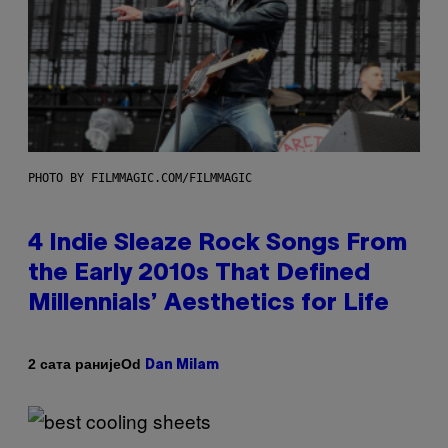
PHOTO BY FILMMAGIC.COM/FILMMAGIC
4 Indie Sleaze Rock Songs From
the Early 2010s That Defined
Millennials’ Aesthetics for Life
Od
2 сата раније
Dan Milam