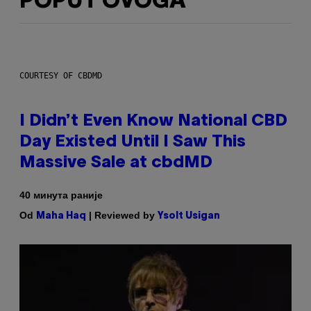
POPUT OVOGA
COURTESY OF CBDMD
I Didn’t Even Know National CBD
Day Existed Until I Saw This
Massive Sale at cbdMD
40 минута раније
Od
| Reviewed by
Maha Haq
Ysolt Usigan