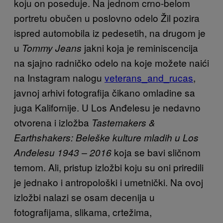
koju on poseduje. Na jednom crno-belom
portretu obučen u poslovno odelo Žil pozira
ispred automobila iz pedesetih, na drugom je
u
jakni koja je reminiscencija
Tommy Jeans
na sjajno radničko odelo na koje možete naići
na Instagram nalogu
veterans_and_rucas
,
javnoj arhivi fotografija čikano omladine sa
juga Kalifornije. U Los Anđelesu je nedavno
otvorena i izložba
Tastemakers &
Earthshakers: Beleške kulture mladih u Los
koja se bavi sličnom
Anđelesu 1943 – 2016
temom. Ali, pristup izložbi koju su oni priredili
je jednako i antropološki i umetnički. Na ovoj
izložbi nalazi se osam decenija u
fotografijama, slikama, crtežima,