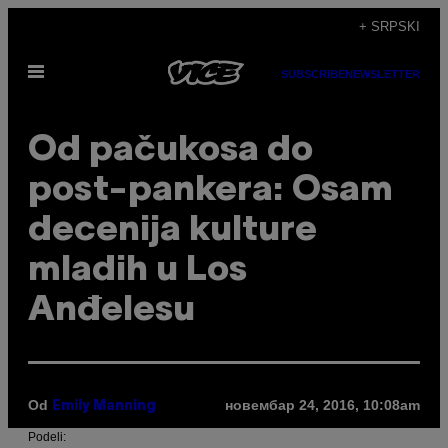
Скочи
+ SRPSKI
на
Otvori
садржај
SUBSCRIBE
NEWSLETTER
Meni
Od pačukosa do
post-pankera: Osam
decenija kulture
mladih u Los
Anđelesu
Od
новембар 24, 2016, 10:08am
Emily Manning
Podeli: