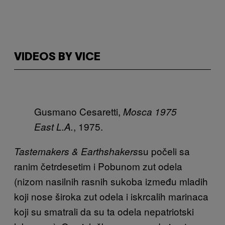
VIDEOS BY VICE
Gusmano Cesaretti,
Mosca
1975
, 1975.
East L.A.
su počeli sa
Tastemakers & Earthshakers
ranim četrdesetim i Pobunom zut odela
(nizom nasilnih rasnih sukoba između mladih
koji nose široka zut odela i iskrcalih marinaca
koji su smatrali da su ta odela nepatriotski