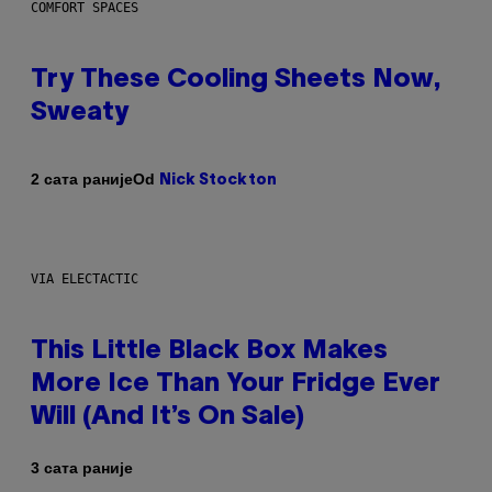
COMFORT SPACES
Try These Cooling Sheets Now,
Sweaty
Od
2 сата раније
Nick Stockton
VIA ELECTACTIC
This Little Black Box Makes
More Ice Than Your Fridge Ever
Will (And It’s On Sale)
3 сата раније