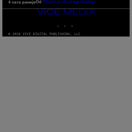
Od
4 сата раније
Stephen Andrew Galiher
VICE
MEDIA
INSTAGRAM
TIKTOK
YOUTUBE
© 2026 VICE DIGITAL PUBLISHING, LLC