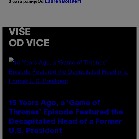
Od
3 сата раније
Lauren Boisvert
VIŠE
OD VICE
15 Years Ago, a ‘Game of
Thrones’ Episode Featured the
Decapitated Head of a Former
U.S. President