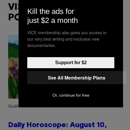
VIŠE
Kill the ads for
POPUT OVOGA
just $2 a month
VICE membership also gives you access to
our very best writing and exclusive new
documentaries.
Support for $2
See All Membership Plans
Or, continue for free
ILLUSTRATION BY REESA.
Daily Horoscope: August 10,