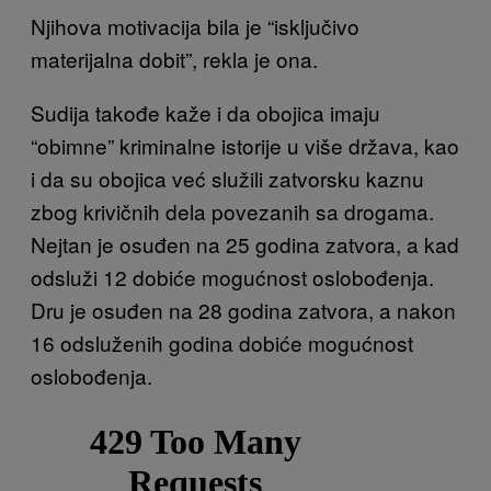
Njihova motivacija bila je “isključivo
materijalna dobit”, rekla je ona.
Sudija takođe kaže i da obojica imaju
“obimne” kriminalne istorije u više država, kao
i da su obojica već služili zatvorsku kaznu
zbog krivičnih dela povezanih sa drogama.
Nejtan je osuđen na 25 godina zatvora, a kad
odsluži 12 dobiće mogućnost oslobođenja.
Dru je osuđen na 28 godina zatvora, a nakon
16 odsluženih godina dobiće mogućnost
oslobođenja.