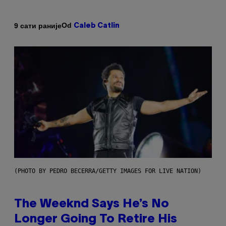
Od
9 сати раније
Caleb Catlin
(PHOTO BY PEDRO BECERRA/GETTY IMAGES FOR LIVE NATION)
The Weeknd Says He’s No
Longer Going To Retire His