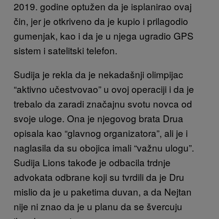
2019. godine optužen da je isplanirao ovaj
čin, jer je otkriveno da je kupio i prilagodio
gumenjak, kao i da je u njega ugradio GPS
sistem i satelitski telefon.
Sudija je rekla da je nekadašnji olimpijac
“aktivno učestvovao” u ovoj operaciji i da je
trebalo da zaradi značajnu svotu novca od
svoje uloge. Ona je njegovog brata Drua
opisala kao “glavnog organizatora”, ali je i
naglasila da su obojica imali “važnu ulogu”.
Sudija Lions takođe je odbacila trdnje
advokata odbrane koji su tvrdili da je Dru
mislio da je u paketima duvan, a da Nejtan
nije ni znao da je u planu da se švercuju