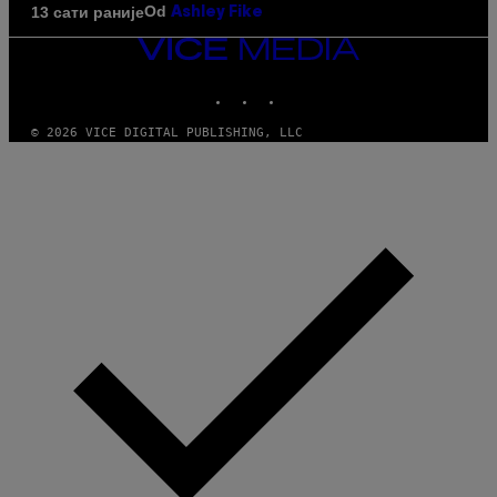
Od
13 сати раније
Ashley Fike
VICE
MEDIA
INSTAGRAM
TIKTOK
YOUTUBE
© 2026 VICE DIGITAL PUBLISHING, LLC