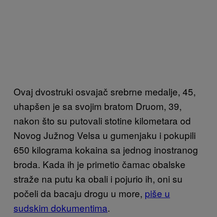
Ovaj dvostruki osvajač srebrne medalje, 45,
uhapšen je sa svojim bratom Druom, 39,
nakon što su putovali stotine kilometara od
Novog Južnog Velsa u gumenjaku i pokupili
650 kilograma kokaina sa jednog inostranog
broda. Kada ih je primetio čamac obalske
straže na putu ka obali i pojurio ih, oni su
počeli da bacaju drogu u more,
piše u
sudskim dokumentima
.