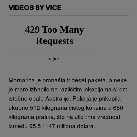
VIDEOS BY VICE
Mornarica je pronašla trideset paketa, a neke
je more izbacilo na različitim lokacijama širom
istočne obale Australije. Policija je prikupila
ukupno 512 kilograma čistog kokaina u 650
kilograma praška, što na ulici ima vrednost
između 95.5 i 147 miliona dolara.