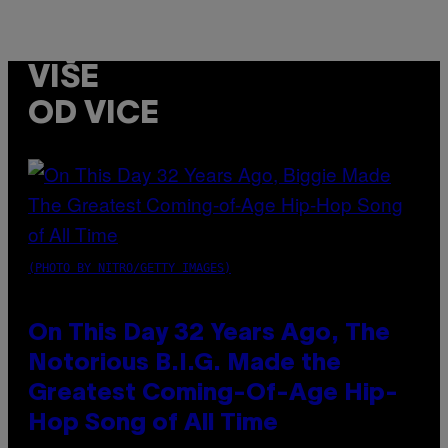
VIŠE
OD VICE
(PHOTO BY NITRO/GETTY IMAGES)
On This Day 32 Years Ago, The
Notorious B.I.G. Made the
Greatest Coming-Of-Age Hip-
Hop Song of All Time