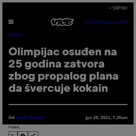
Скочи
+ SRPSKI
на
Otvori
садржај
SUBSCRIBE
NEWSLETTER
Meni
Politika
Olimpijac osuđen na
25 godina zatvora
zbog propalog plana
da švercuje kokain
Od
јул 28, 2021, 7:26am
Gavin Butler
Podeli: