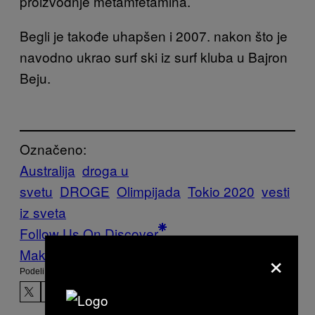
proizvodnje metamfetamina.
Begli je takođe uhapšen i 2007. nakon što je
navodno ukrao surf ski iz surf kluba u Bajron
Beju.
Označeno:
Australija
droga u
svetu
DROGE
Olimpijada
Tokio 2020
vesti
iz sveta
Follow Us On Discover
×
Make Us Preferred In Top Stories
Podeli: