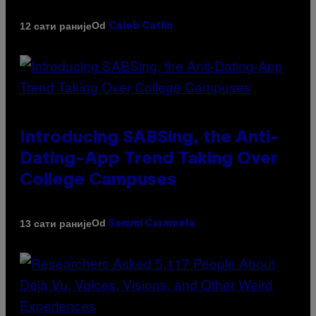
Od
12 сати раније
Caleb Catlin
Introducing SABSing, the Anti-
Dating-App Trend Taking Over
College Campuses
Od
13 сати раније
Sammi Caramela