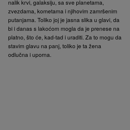
nalik krvi, galaksiju, sa sve planetama,
zvezdama, kometama i njihovim zamršenim
putanjama. Toliko joj je jasna slika u glavi, da
bi i danas s lakoćom mogla da je prenese na
platno, što će, kad-tad i uraditi. Za to mogu da
stavim glavu na panj, toliko je ta žena
odlučna i uporna.