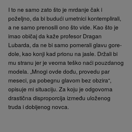
I to ne samo zato što je mrdanje čak i
poželjno, da bi budući umetnici kontemplirali,
a ne samo prenosili ono što vide. Kao što je
imao običaj da kaže profesor Dragan
Lubarda, da ne bi samo pomerali glavu gore-
dole, kao konji kad prionu na jasle. Držali bi
mu stranu jer je veoma teško naći pouzdanog
modela. „Mnogi ovde dođu, provedu par
meseci, pa pobegnu glavom bez obzira“,
opisuje mi situaciju. Za koju je odgovorna
drastična disproporcija između uloženog
truda i dobijenog novca.