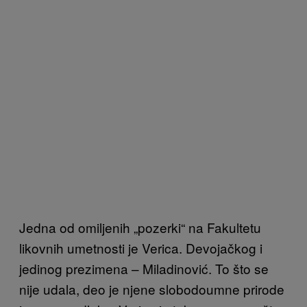
Jedna od omiljenih „pozerki“ na Fakultetu
likovnih umetnosti je Verica. Devojačkog i
jedinog prezimena – Miladinović. To što se
nije udala, deo je njene slobodoumne prirode