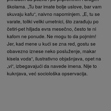
školama. „Tu bar imate bolje uslove, bar vam
skuvaju kafu“, naivno napominjem. „E, tu se
varate, toliki veliki umetnici, što zarađuju po
četiri-pet hiljada evra mesečno, često te ni
kafom ne ponude. Ne mogu to da pojmim!
Jer, kad mene u kući se zna red, gostu se
obavezno iznese neko posluženje, makar
kisela voda“, ilustrativno objašnjava, opet na
„vi“, izbegavajući da navede imena. Nije to
kuknjava, već sociološka opservacija.