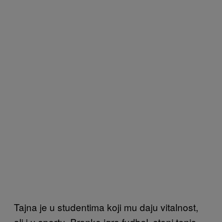
Tajna je u studentima koji mu daju vitalnost,
ali i u sportu. Branko igra fudbal, stoni tenis,