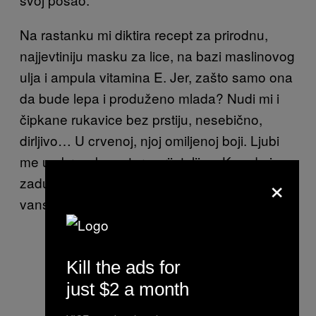
Na rastanku mi diktira recept za prirodnu,
najjevtiniju masku za lice, na bazi maslinovog
ulja i ampula vitamina E. Jer, zašto samo ona
da bude lepa i produženo mlada? Nudi mi i
čipkane rukavice bez prstiju, nesebično,
dirljivo… U crvenoj, njoj omiljenoj boji. Ljubi
me u obraz, kao staru prijateljicu. Kao da je
×
zadužena za podizanje elana, svojom
vanserijskom pojavom.
Kill the ads for
just $2 a month