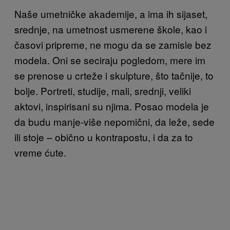
Naše umetničke akademije, a ima ih sijaset,
srednje, na umetnost usmerene škole, kao i
časovi pripreme, ne mogu da se zamisle bez
modela. Oni se seciraju pogledom, mere im
se prenose u crteže i skulpture, što tačnije, to
bolje. Portreti, studije, mali, srednji, veliki
aktovi, inspirisani su njima. Posao modela je
da budu manje-više nepomični, da leže, sede
ili stoje – obično u kontrapostu, i da za to
vreme ćute.