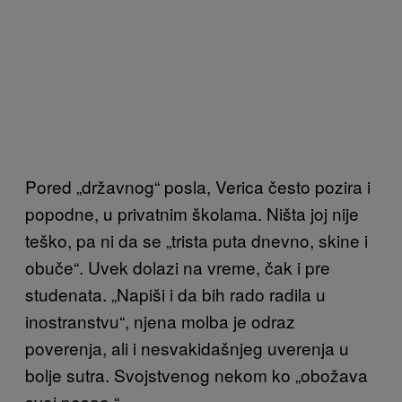
Pored „državnog“ posla, Verica često pozira i
popodne, u privatnim školama. Ništa joj nije
teško, pa ni da se „trista puta dnevno, skine i
obuče“. Uvek dolazi na vreme, čak i pre
studenata. „Napiši i da bih rado radila u
inostranstvu“, njena molba je odraz
poverenja, ali i nesvakidašnjeg uverenja u
bolje sutra. Svojstvenog nekom ko „obožava
svoj posao.“