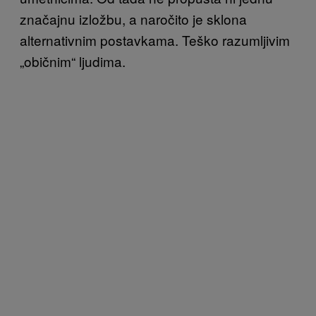
značajnu izložbu, a naročito je sklona
alternativnim postavkama. Teško razumljivim
„običnim“ ljudima.