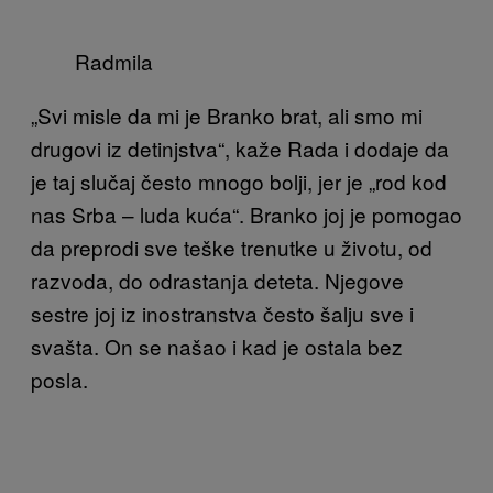
Radmila
„Svi misle da mi je Branko brat, ali smo mi
drugovi iz detinjstva“, kaže Rada i dodaje da
je taj slučaj često mnogo bolji, jer je „rod kod
nas Srba – luda kuća“. Branko joj je pomogao
da preprodi sve teške trenutke u životu, od
razvoda, do odrastanja deteta. Njegove
sestre joj iz inostranstva često šalju sve i
svašta. On se našao i kad je ostala bez
posla.