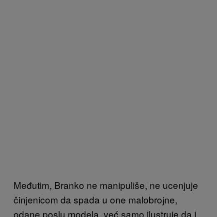
Međutim, Branko ne manipuliše, ne ucenjuje
činjenicom da spada u one malobrojne,
odane poslu modela, već samo ilustruje da i