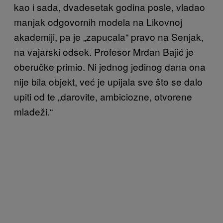
kao i sada, dvadesetak godina posle, vladao
manjak odgovornih modela na Likovnoj
akademiji, pa je „zapucala“ pravo na Senjak,
na vajarski odsek. Profesor Mrđan Bajić je
oberučke primio. Ni jednog jedinog dana ona
nije bila objekt, već je upijala sve što se dalo
upiti od te „darovite, ambiciozne, otvorene
mladeži.“