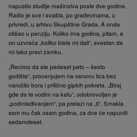
napustio studije mašinstva posle dve godine.
Radio je sve i svašta, po građevinama, u
privredi, u arhivu Skupštine Grada. A onda
otišao u penziju. Koliko ima godina, pitam, a
on uzvraća „koliko biste mi dali“, svestan da
mi tako pravi zamku.
„Recimo da ste pedeset peto – šesto
godište“, procenjujem na osnovu lica bez
naročito bora i prilično gipkih pokreta. „Biraj
gde da te vodim na kafu“, odobrovoljen je
„podmlađivanjem“, pa prelazi na „ti“. Smakla
sam mu čak osam godina, za dve će napuniti
sedamdeset.