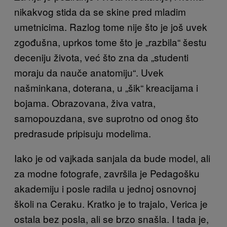
nikakvog stida da se skine pred mladim
umetnicima. Razlog tome nije što je još uvek
zgođušna, uprkos tome što je „razbila“ šestu
deceniju života, već što zna da „studenti
moraju da nauče anatomiju“. Uvek
našminkana, doterana, u „šik“ kreacijama i
bojama. Obrazovana, živa vatra,
samopouzdana, sve suprotno od onog što
predrasude pripisuju modelima.
Iako je od vajkada sanjala da bude model, ali
za modne fotografe, završila je Pedagošku
akademiju i posle radila u jednoj osnovnoj
školi na Ceraku. Kratko je to trajalo, Verica je
ostala bez posla, ali se brzo snašla. I tada je,