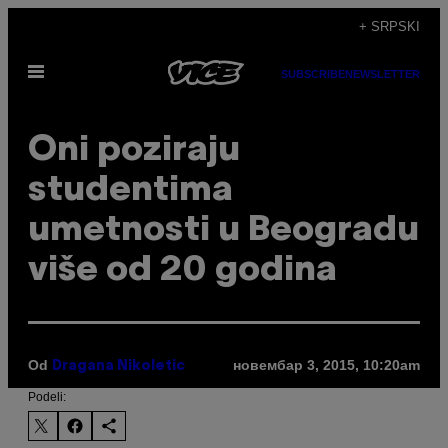
Скочи
+ SRPSKI
на
Otvori
садржај
SUBSCRIBE
NEWSLETTER
Meni
Oni poziraju
studentima
umetnosti u Beogradu
više od 20 godina
Od
новембар 3, 2015, 10:20am
Dragana Nikoletic
Podeli: