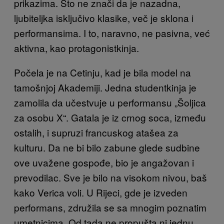
prikazima. Što ne znači da je nazadna,
ljubiteljka isključivo klasike, več je sklona i
performansima. I to, naravno, ne pasivna, već
aktivna, kao protagonistkinja.
Počela je na Cetinju, kad je bila model na
tamošnjoj Akademiji. Jedna studentkinja je
zamolila da učestvuje u performansu „Šoljica
za osobu X“. Gatala je iz crnog soca, između
ostalih, i supruzi francuskog atašea za
kulturu. Da ne bi bilo zabune glede sudbine
ove uvažene gospođe, bio je angažovan i
prevodilac. Sve je bilo na visokom nivou, baš
kako Verica voli. U Rijeci, gde je izveden
performans, združila se sa mnogim poznatim
umetnicima. Od tada ne propušta ni jednu