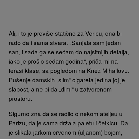
Ali, i to je previše statično za Vericu, ona bi
rado da i sama stvara. „Sanjala sam jedan
san, i sada ga se sećam do najsitnijih detalja,
iako je prošlo sedam godina“, priča mi na
terasi klase, sa pogledom na Knez Mihailovu.
Pušenje damskih „slim“ cigareta jedina joj je
slabost, a ne bi da „dimi“ u zatvorenom
prostoru.
Sigurno zna da se radilo o nekom ateljeu u
Parizu, da je sama držala paletu i četkicu. Da
je slikala jarkom crvenom (uljanom) bojom,