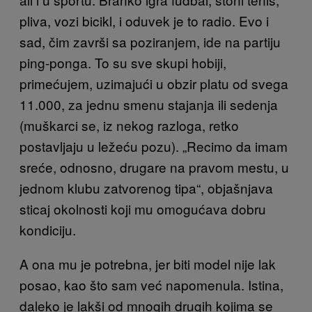
pliva, vozi bicikl, i oduvek je to radio. Evo i
sad, čim završi sa poziranjem, ide na partiju
ping-ponga. To su sve skupi hobiji,
primećujem, uzimajući u obzir platu od svega
11.000, za jednu smenu stajanja ili sedenja
(muškarci se, iz nekog razloga, retko
postavljaju u ležeću pozu). „Recimo da imam
sreće, odnosno, drugare na pravom mestu, u
jednom klubu zatvorenog tipa“, objašnjava
sticaj okolnosti koji mu omogućava dobru
kondiciju.
A ona mu je potrebna, jer biti model nije lak
posao, kao što sam već napomenula. Istina,
daleko je lakši od mnogih drugih kojima se