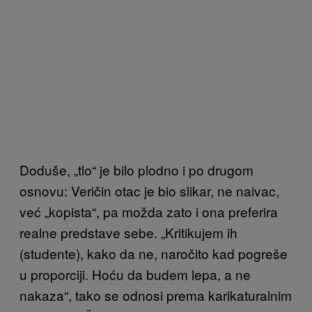
Doduše, „tlo“ je bilo plodno i po drugom
osnovu: Veričin otac je bio slikar, ne naivac,
već „kopista“, pa možda zato i ona preferira
realne predstave sebe. „Kritikujem ih
(studente), kako da ne, naročito kad pogreše
u proporciji. Hoću da budem lepa, a ne
nakaza“, tako se odnosi prema karikaturalnim