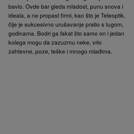
bavio. Ovde bar gleda mladost, punu snova i
ideala, a ne propast firmi, kao što je Teleoptik,
čije je sukcesivno urušavanje pratio s tugom,
godinama. Bodri ga fakat što samo on i jedan
kolega mogu da zazuzmu neke, vrlo
zahtevne, poze, teške i mnogo mlađima.