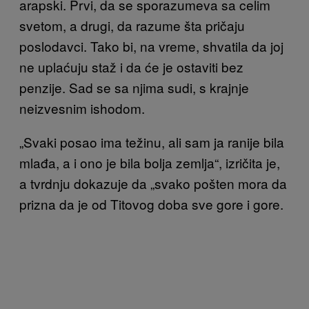
arapski. Prvi, da se sporazumeva sa celim
svetom, a drugi, da razume šta pričaju
poslodavci. Tako bi, na vreme, shvatila da joj
ne uplaćuju staž i da će je ostaviti bez
penzije. Sad se sa njima sudi, s krajnje
neizvesnim ishodom.
„Svaki posao ima težinu, ali sam ja ranije bila
mlađa, a i ono je bila bolja zemlja“, izričita je,
a tvrdnju dokazuje da „svako pošten mora da
prizna da je od Titovog doba sve gore i gore.