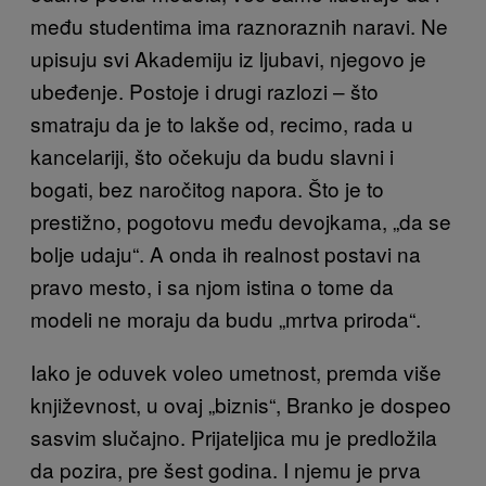
među studentima ima raznoraznih naravi. Ne
upisuju svi Akademiju iz ljubavi, njegovo je
ubeđenje. Postoje i drugi razlozi – što
smatraju da je to lakše od, recimo, rada u
kancelariji, što očekuju da budu slavni i
bogati, bez naročitog napora. Što je to
prestižno, pogotovu među devojkama, „da se
bolje udaju“. A onda ih realnost postavi na
pravo mesto, i sa njom istina o tome da
modeli ne moraju da budu „mrtva priroda“.
Iako je oduvek voleo umetnost, premda više
književnost, u ovaj „biznis“, Branko je dospeo
sasvim slučajno. Prijateljica mu je predložila
da pozira, pre šest godina. I njemu je prva