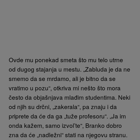
Ovde mu ponekad smeta što mu telo utrne
od dugog stajanja u mestu. „Zabluda je da ne
smemo da se mrdamo, ali je bitno da se
vratimo u pozu“, otkriva mi nešto što mora
često da objašnjava mlađim studentima. Neki
od njih su drčni, „zakerala“, pa znaju i da
priprete da će da ga „tuže profesoru“. „Ja im
onda kažem, samo izvol’te“, Branko dobro
zna da će „nadležni“ stati na njegovu stranu.