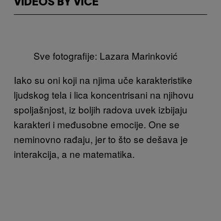
VIDEOS BY VICE
Sve fotografije: Lazara Marinković
Iako su oni koji na njima uče karakteristike
ljudskog tela i lica koncentrisani na njihovu
spoljašnjost, iz boljih radova uvek izbijaju
karakteri i međusobne emocije. One se
neminovno rađaju, jer to što se dešava je
interakcija, a ne matematika.