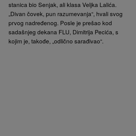
stanica bio Senjak, ali klasa Veljka Lalića.
„Divan čovek, pun razumevanja“, hvali svog
prvog nadređenog. Posle je prešao kod
sadašnjeg dekana FLU, Dimitrija Pecića, s
kojim je, takođe, „odlično sarađivao“.