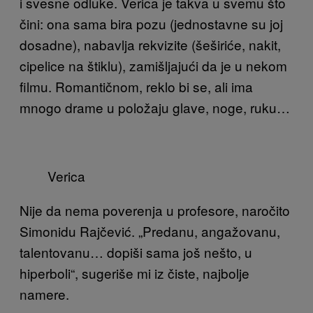
i svesne odluke. Verica je takva u svemu što
čini: ona sama bira pozu (jednostavne su joj
dosadne), nabavlja rekvizite (šeširiće, nakit,
cipelice na štiklu), zamišljajući da je u nekom
filmu. Romantičnom, reklo bi se, ali ima
mnogo drame u položaju glave, noge, ruku…
Verica
Nije da nema poverenja u profesore, naročito
Simonidu Rajčević. „Predanu, angažovanu,
talentovanu… dopiši sama još nešto, u
hiperboli“, sugeriše mi iz čiste, najbolje
namere.