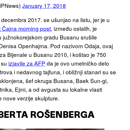
CMPNews)
January 17, 2018
 decembra 2017. se ušunjao na listu, jer je u
 Čajna morning post
, između ostalih, je
i u južnokorejskom gradu Busanu srušile
 Denisa Openhajma. Pod nazivom Odaja, ovaj
n za Bijenale u Busanu 2010, i koštao je 750
i su
izjavile za AFP
da je ovo umetničko delo
rova i nedavnog tajfuna, i obližnji stanari su se
i sklonjena, šef okruga Busana, Baek Sun-gi,
nika, Ejmi, a od avgusta su lokalne vlasti
 nove verzije skulpture.
OBERTA ROŠENBERGA