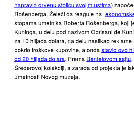
napravio drvenu stolicu svojim ustima
) započe
Rošenberga. Želeći da reaguje na „
ekonomske 
stopama umetnika Roberta Rošenberga, koji je 
Kuninga, u delu pod nazivom Obrisani de Kunin
za 10 hiljada dolara, na delu naslikao reklame
pokrio troškove kupovine, a onda
stavio ovo h
od 20 hiljada dolara
. Prema
Bentelovom sajtu
,
Šrederovoj kolekciji, a zarada od projekta je i
umetnosti Novog muzeja.