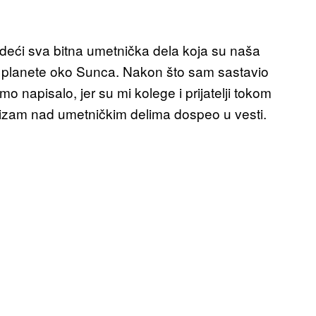
eći sva bitna umetnička dela koja su naša
e planete oko Sunca. Nakon što sam sastavio
 napisalo, jer su mi kolege i prijatelji tokom
alizam nad umetničkim delima dospeo u vesti.