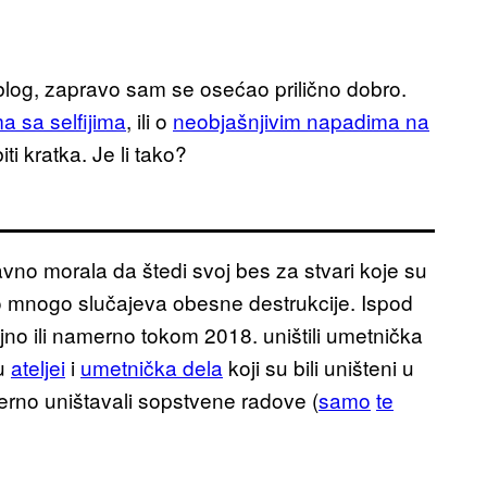
 blog, zapravo sam se osećao prilično dobro.
a sa selfijima
, ili o
neobjašnjivim napadima na
ti kratka. Je li tako?
vno morala da štedi svoj bes za stvari koje su
o mnogo slučajeva obesne destrukcije. Ispod
jno ili namerno tokom 2018. uništili umetnička
su
ateljei
i
umetnička dela
koji su bili uništeni u
merno uništavali sopstvene radove (
samo
te