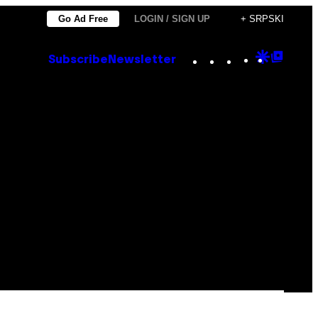
Go Ad Free
LOGIN / SIGN UP
+ SRPSKI
Instagram
TikTok
YouTube
Google
Goog
Subscribe
Newsletter
Discove
Top
Posts