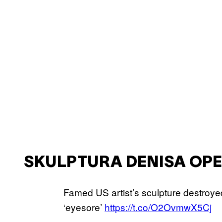
SKULPTURA DENISA OP
Famed US artist’s sculpture destroye
‘eyesore’
https://t.co/O2OvmwX5Cj