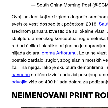
— South China Morning Post (@S
Ovaj incident koji se izgleda dogodio sredinom
svetske vesti dospeo tek početkom 2018.
Saut
sredinom januara izvestio da su lokalne vlast
skulpturu američkog konceptualnog umetnika
rad od čelika i plastike originalno je napravlje
hiljada dolara,
prema Artforumu
. Lokalne vlast
postalo zarđalo „ruglo“, zbog slanih morskih vet
žalili na njega. Iako je skulptura demontirana 
navodno
se lično izvinio udovici pokojnog umet
odvojile
više od 400 hiljada dolara za podizanje
NEIMENOVANI PRINT R