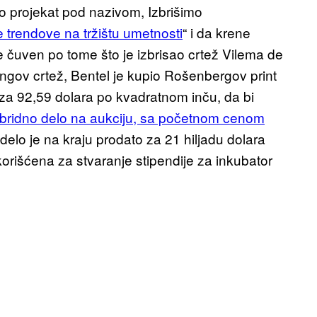
o projekat pod nazivom, Izbrišimo
trendove na tržištu umetnosti
“ i da krene
čuven po tome što je izbrisao crtež Vilema de
gov crtež, Bentel je kupio Rošenbergov print
 za 92,59 dolara po kvadratnom inču, da bi
ibridno delo na aukciju, sa početnom cenom
 delo je na kraju prodato za 21 hiljadu dolara
skorišćena za stvaranje stipendije za inkubator