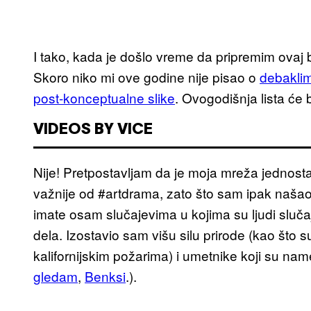
I tako, kada je došlo vreme da pripremim ovaj
Skoro niko mi ove godine nije pisao o
debaklim
post-konceptualne slike
. Ovogodišnja lista će bi
VIDEOS BY VICE
Nije! Pretpostavljam da je moja mreža jednosta
važnije od #artdrama, zato što sam ipak naša
imate osam slučajevima u kojima su ljudi sluča
dela. Izostavio sam višu silu prirode (kao što 
kalifornijskim požarima) i umetnike koji su na
gledam
,
Benksi
.).