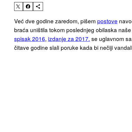
Već dve godine zaredom, pišem
postove
navod
braća uništila tokom poslednjeg obilaska naš
spisak 2016
,
izdanje za 2017.
se uglavnom samo
čitave godine slali poruke kada bi nečiji vand