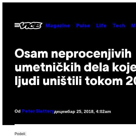
Скочи
на
садржај
Otvori
Magazine
Pulse
Life
Tech
M
Meni
Osam neprocenjivih
umetničkih dela koje
ljudi uništili tokom 
Od
децембар 25, 2018, 4:02am
Peter Slattery
Podeli: