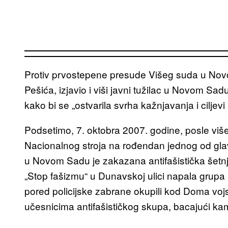
Protiv prvostepene presude Višeg suda u Nov
Pešića, izjavio i viši javni tužilac u Novom Sa
kako bi se „ostvarila svrha kažnjavanja i ciljevi
Podsetimo, 7. oktobra 2007. godine, posle viš
Nacionalnog stroja na rođendan jednog od gla
u Novom Sadu je zakazana antifašistička šetnj
„Stop fašizmu“ u Dunavskoj ulici napala grupa 
pored policijske zabrane okupili kod Doma vojsk
učesnicima antifašističkog skupa, bacajući kam