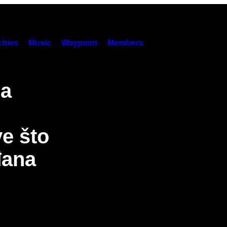
hies
Music
Waypoint
Members
na
ve što
đana