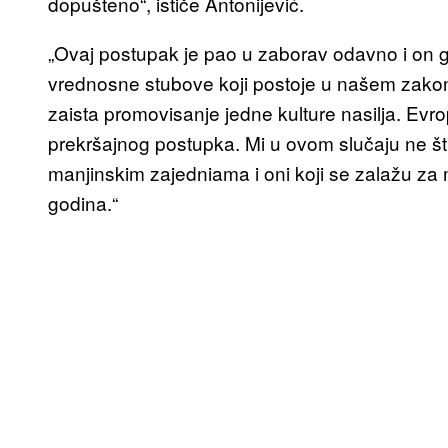
dopušteno“, ističe Antonijević.
„Ovaj postupak je pao u zaborav odavno i on g
vrednosne stubove koji postoje u našem zakonu 
zaista promovisanje jedne kulture nasilja. Evrop
prekršajnog postupka. Mi u ovom slučaju ne šti
manjinskim zajedniama i oni koji se zalažu za 
godina.“