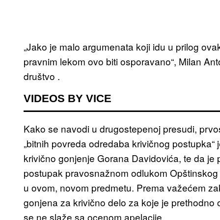
„Jako je malo argumenata koji idu u prilog ov
pravnim lekom ovo biti osporavano“, Milan Anto
društvo .
VIDEOS BY VICE
Kako se navodi u drugostepenoj presudi, prv
„bitnih povreda odredaba krivičnog postupka“ jer
krivično gonjenje Gorana Davidovića, te da je p
postupak pravosnažnom odlukom Opštinskog org
u ovom, novom predmetu. Prema važećem zako
gonjena za krivično delo za koje je prethodno
se ne slaže sa ocenom apelacije.