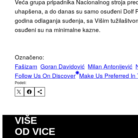
Veća grupa pripadnika Nacionalnog stroja p
uhapšena, a do danas su samo osuđeni Dolf Pos
godina odlaganja suđenja, sa Višim tužilaštvom 
osuđeni su na minimalne kazne.
Označeno:
Fašizam
Goran Davidović
Milan Antonijević
Follow Us On Discover
Make Us Preferred In 
Podeli:
VIŠE
OD VICE