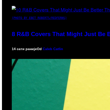
(PHOTO BY EBET ROBERTS/REDFERNS)
8 R&B Covers That Might Just Be B
14 сати раније
Od
Caleb Catlin