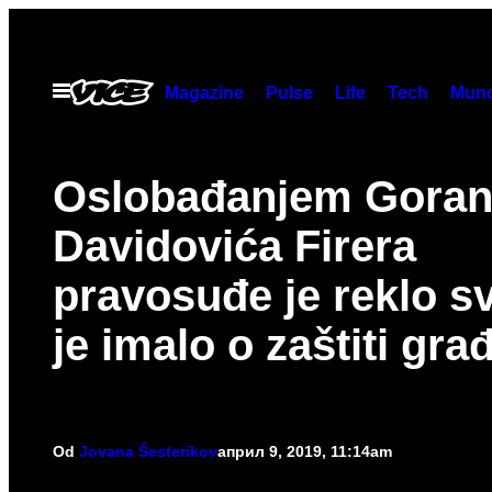
Скочи
на
садржај
Otvori
Magazine
Pulse
Life
Tech
Munc
Meni
Oslobađanjem Gora
Davidovića Firera
pravosuđe je reklo s
je imalo o zaštiti gra
Od
Jovana Šesterikov
април 9, 2019, 11:14am