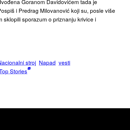
redvođena Goranom Davidovićem tada je
piš i Predrag Milovanović koji su, posle više
sklopili sporazum o priznanju krivice i
Nacionalni stroj
Napad
vesti
Top Stories