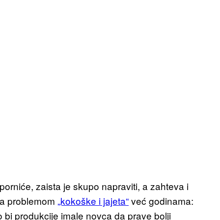
 porniće, zaista je skupo napraviti, a zahteva i
 sa problemom
„kokoške i jajeta“
već godinama:
 bi produkcije imale novca da prave bolji