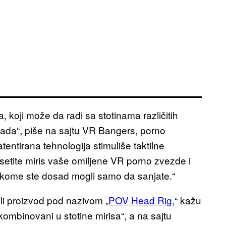
, koji može da radi sa stotinama različitih
ikada“, piše na sajtu VR Bangers, porno
tentirana tehnologija stimuliše taktilne
 osetite miris vaše omiljene VR porno zvezde i
o kome ste dosad mogli samo da sanjate.“
ili proizvod pod nazivom „
POV Head Rig,
“ kažu
kombinovani u stotine mirisa“, a na sajtu