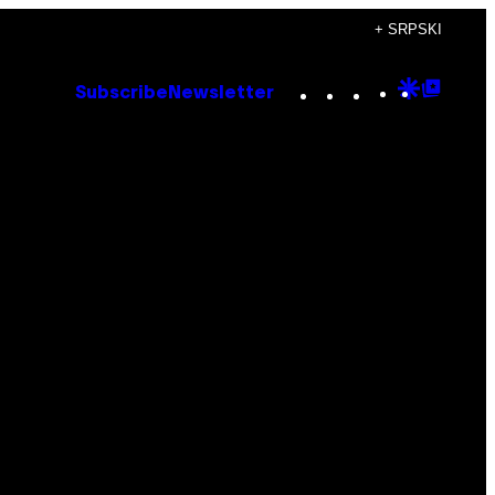
+ SRPSKI
Instagram
TikTok
YouTube
Google
Goog
Subscribe
Newsletter
Discove
Top
Posts