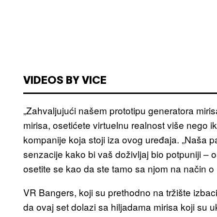
VIDEOS BY VICE
„Zahvaljujući našem prototipu generatora mirisa
mirisa, osetićete virtuelnu realnost više nego 
kompanije koja stoji iza ovog uređaja. „Naša pa
senzacije kako bi vaš doživljaj bio potpuniji –
osetite se kao da ste tamo sa njom na način 
VR Bangers, koji su prethodno na tržište izbac
da ovaj set dolazi sa hiljadama mirisa koji su u