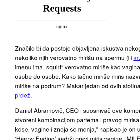
Značilo bi da postoje objavljena iskustva nekog
nekoliko njih verovatno mirišu na spermu (ili
kr
imenu ima „squirt“ verovatno miriše kao vaginal
osobe do osobe. Kako tačno miriše miris nazv
miriše na podrum? Makar jedan od ovih stotina
prdež
.
Daniel Abramovič, CEO i suosnivač ove kompan
stvoreni kombinacijom parfema i pravog mirisa 
kose, vagine i znoja se menja,” napisao je on u
‘Happy Ending’ sadrži pravi miris vagine, ‘MIL