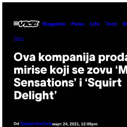
Скочи
на
садржај
Otvori
Magazine
Pulse
Life
Tech
M
Meni
Tech
Ova kompanija prod
mirise koji se zovu ‘
Sensations’ i ‘Squirt
Delight’
Od
март 24, 2021, 12:08pm
Samantha Cole