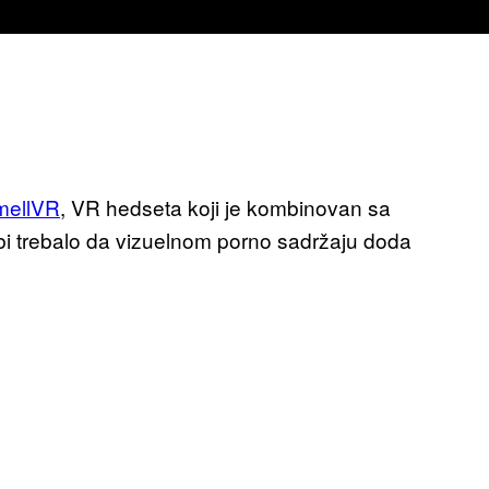
mellVR
, VR hedseta koji je kombinovan sa
o bi trebalo da vizuelnom porno sadržaju doda