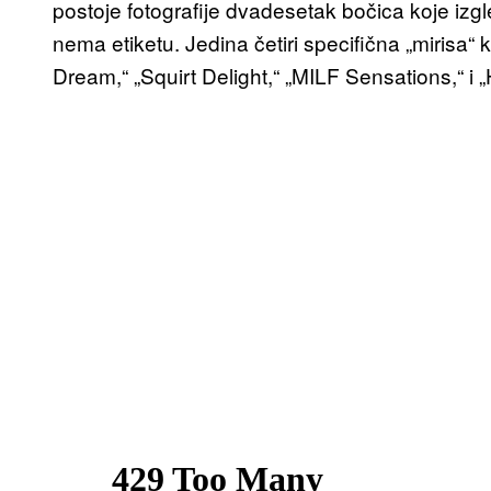
postoje fotografije dvadesetak bočica koje izgl
nema etiketu. Jedina četiri specifična „mirisa“
Dream,“ „Squirt Delight,“ „MILF Sensations,“ i