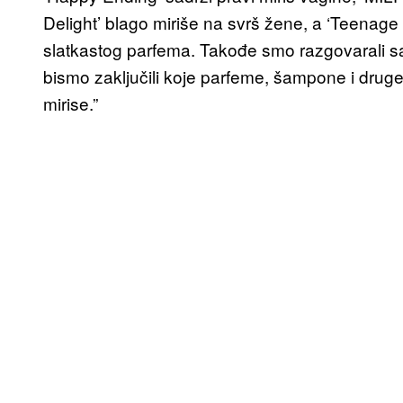
Delight’ blago miriše na svrš žene, a ‘Teenag
slatkastog parfema. Takođe smo razgovarali 
bismo zaključili koje parfeme, šampone i druge 
mirise.”