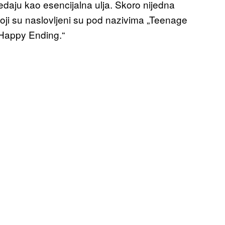
edaju kao esencijalna ulja. Skoro nijedna
 koji su naslovljeni su pod nazivima „Teenage
 „Happy Ending.“