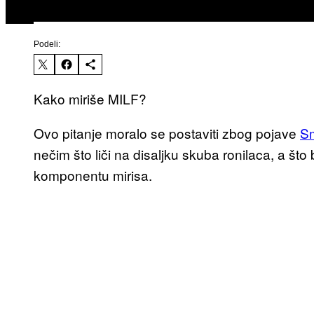
Podeli:
Kako miriše MILF?
Ovo pitanje moralo se postaviti zbog pojave
S
nečim što liči na disaljku skuba ronilaca, a št
komponentu mirisa.