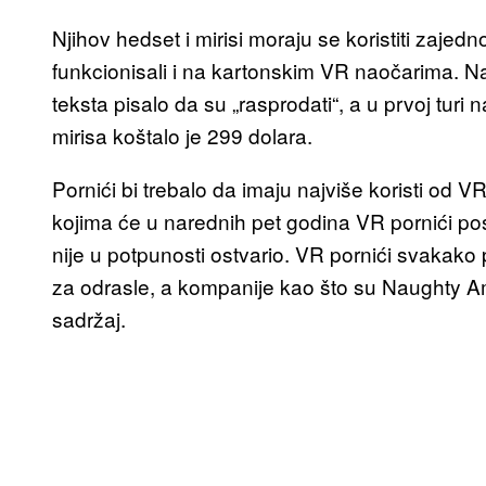
Njihov hedset i mirisi moraju se koristiti zajedn
funkcionisali i na kartonskim VR naočarima. N
teksta pisalo da su „rasprodati“, a u prvoj turi 
mirisa koštalo je 299 dolara.
Pornići bi trebalo da imaju najviše koristi od 
kojima će u narednih pet godina VR pornići post
nije u potpunosti ostvario. VR pornići svakako 
za odrasle, a kompanije kao što su Naughty A
sadržaj.