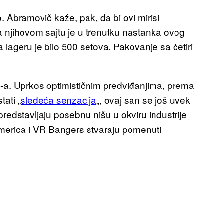
o. Abramovič kaže, pak, da bi ovi mirisi
a njihovom sajtu je u trenutku nastanka ovog
na lageru je bilo 500 setova. Pakovanje sa četiri
VR-a. Uprkos optimističnim predviđanjima, prema
ati „
sledeća senzacija
„, ovaj san se još uvek
predstavljaju posebnu nišu u okviru industrije
merica i VR Bangers stvaraju pomenuti