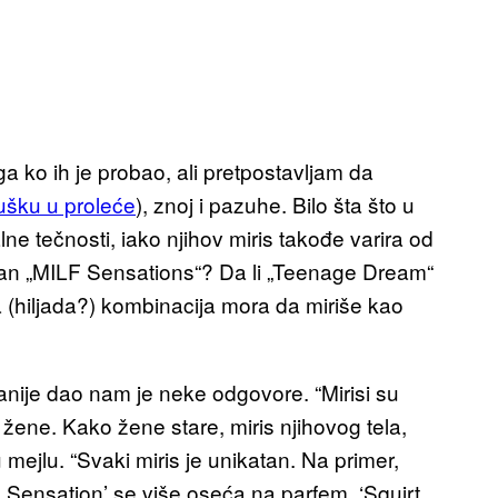
a ko ih je probao, ali pretpostavljam da
ušku u proleće
), znoj i pazuhe. Bilo šta što u
ne tečnosti, iako njihov miris takođe varira od
an „MILF Sensations“? Da li „Teenage Dream“
 (hiljada?) kombinacija mora da miriše kao
ije dao nam je neke odgovore. “Mirisi su
žene. Kako žene stare, miris njihovog tela,
 mejlu. “Svaki miris je unikatan. Na primer,
F Sensation’ se više oseća na parfem, ‘Squirt