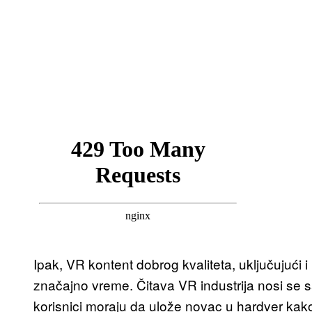
Ipak, VR kontent dobrog kvaliteta, uključujući i
značajno vreme. Čitava VR industrija nosi se
korisnici moraju da ulože novac u hardver kako