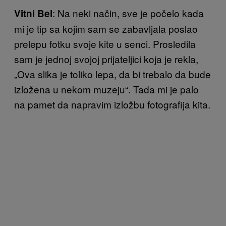
: Na neki način, sve je počelo kada
Vitni Bel
mi je tip sa kojim sam se zabavljala poslao
prelepu fotku svoje kite u senci. Prosledila
sam je jednoj svojoj prijateljici koja je rekla,
„Ova slika je toliko lepa, da bi trebalo da bude
izložena u nekom muzeju“. Tada mi je palo
na pamet da napravim izložbu fotografija kita.