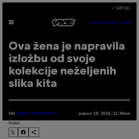
Скочи
+ SRPSKI
на
Otvori
садржај
SUBSCRIBE
NEWSLETTER
Meni
​Ova žena je napravila
izložbu od svoje
kolekcije neželjenih
slika kita
Od
април 18, 2016, 11:30am
Alison Stevenson
Podeli: