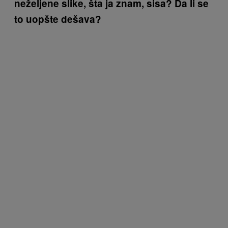
neželjene slike, šta ja znam, sisa? Da li se
to uopšte dešava?