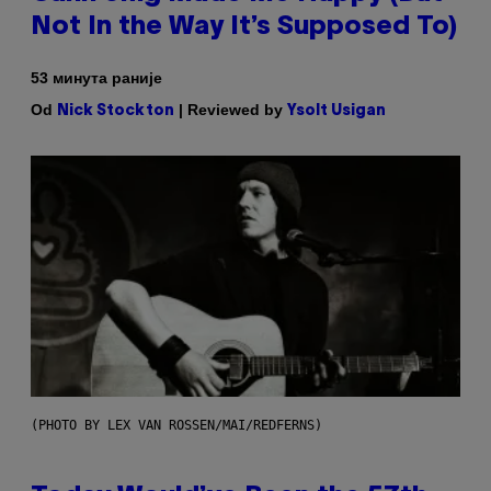
Not In the Way It’s Supposed To)
53 минута раније
Od
| Reviewed by
Nick Stockton
Ysolt Usigan
(PHOTO BY LEX VAN ROSSEN/MAI/REDFERNS)