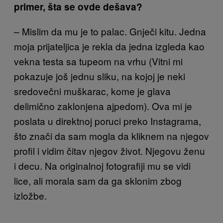
primer, šta se ovde dešava?
– Mislim da mu je to palac. Gnječi kitu. Jedna
moja prijateljica je rekla da jedna izgleda kao
vekna testa sa tupeom na vrhu (Vitni mi
pokazuje još jednu sliku, na kojoj je neki
sredovečni muškarac, kome je glava
delimično zaklonjena ajpedom). Ova mi je
poslata u direktnoj poruci preko Instagrama,
što znači da sam mogla da kliknem na njegov
profil i vidim čitav njegov život. Njegovu ženu
i decu. Na originalnoj fotografiji mu se vidi
lice, ali morala sam da ga sklonim zbog
izložbe.