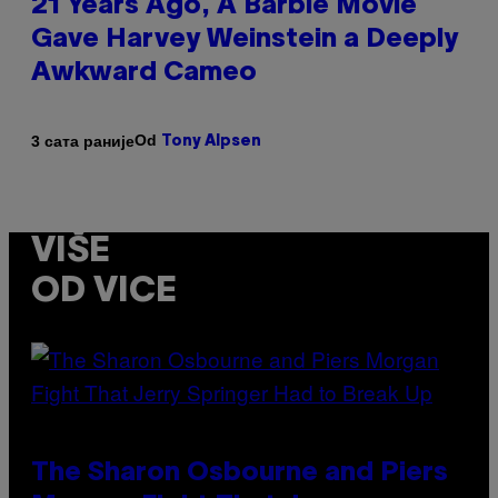
21 Years Ago, A Barbie Movie
Gave Harvey Weinstein a Deeply
Awkward Cameo
Od
3 сата раније
Tony Alpsen
VIŠE
OD VICE
The Sharon Osbourne and Piers