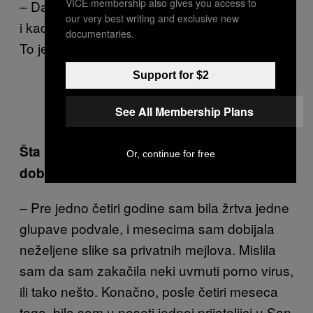
VICE membership also gives you access to
– Da, drugačije je. Loše je kada je neželjeno,
our very best writing and exclusive new
i kada samo želiš da demonstriraš kontrolu.
documentaries.
To je maltretiranje.
Support for $2
See All Membership Plans
Citat Simon Fijasko
Šta misliš, koliko neželjenih slika kita si
Or, continue for free
dobila?
– Pre jedno četiri godine sam bila žrtva jedne
glupave podvale, i mesecima sam dobijala
neželjene slike sa privatnih mejlova. Mislila
sam da sam zakačila neki uvrnuti porno virus,
ili tako nešto. Konačno, posle četiri meseca
toga, bila sam u poseti jednoj prijateljici u San