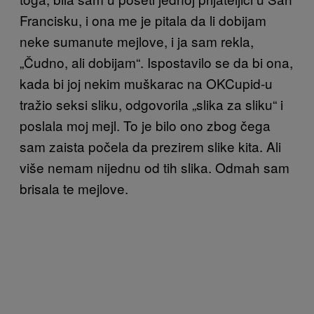
Francisku, i ona me je pitala da li dobijam
neke sumanute mejlove, i ja sam rekla,
„Čudno, ali dobijam“. Ispostavilo se da bi ona,
kada bi joj nekim muškarac na OKCupid-u
tražio seksi sliku, odgovorila „slika za sliku“ i
poslala moj mejl. To je bilo ono zbog čega
sam zaista počela da prezirem slike kita. Ali
više nemam nijednu od tih slika. Odmah sam
brisala te mejlove.