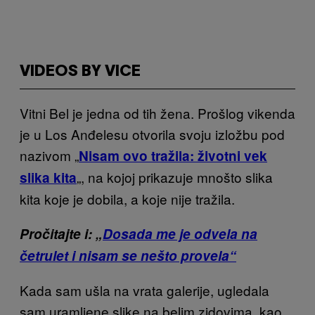
VIDEOS BY VICE
Vitni Bel je jedna od tih žena. Prošlog vikenda
je u Los Anđelesu otvorila svoju izložbu pod
nazivom „
Nisam ovo tražila: životni vek
„, na kojoj prikazuje mnošto slika
slika kita
kita koje je dobila, a koje nije tražila.
Pročitajte i: „
Dosada me je odvela na
četrulet i nisam se nešto provela“
Kada sam ušla na vrata galerije, ugledala
sam uramljene slike na belim zidovima, kao