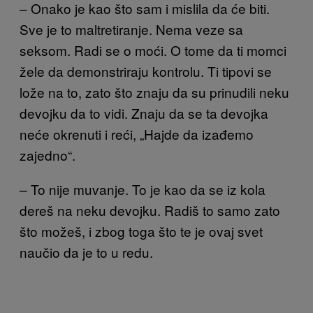
– Onako je kao što sam i mislila da će biti.
Sve je to maltretiranje. Nema veze sa
seksom. Radi se o moći. O tome da ti momci
žele da demonstriraju kontrolu. Ti tipovi se
lože na to, zato što znaju da su prinudili neku
devojku da to vidi. Znaju da se ta devojka
neće okrenuti i reći, „Hajde da izađemo
zajedno“.
– To nije muvanje. To je kao da se iz kola
dereš na neku devojku. Radiš to samo zato
što možeš, i zbog toga što te je ovaj svet
naučio da je to u redu.