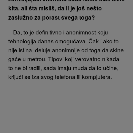
kita, ali šta misliš, da li je još nešto
zaslužno za porast svega toga?
– Da, to je definitivno i anonimnost koju
tehnologija danas omogućava. Čak i ako to
nije istina, deluje anonimnije od toga da skine
gaće u metrou. Tipovi koji verovatno nikada
to ne bi radili, sada imaju muda da to učine,
krijući se iza svog telefona ili kompjutera.