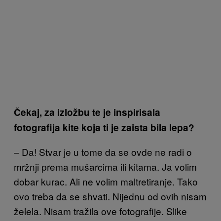
Čekaj, za izložbu te je inspirisala
fotografija kite koja ti je zaista bila lepa?
– Da! Stvar je u tome da se ovde ne radi o
mržnji prema mušarcima ili kitama. Ja volim
dobar kurac. Ali ne volim maltretiranje. Tako
ovo treba da se shvati. Nijednu od ovih nisam
želela. Nisam tražila ove fotografije. Slike