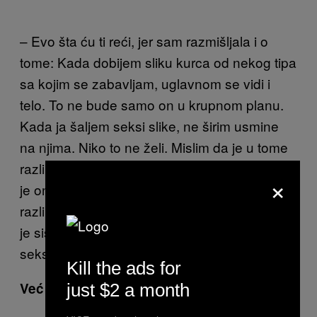
– Evo šta ću ti reći, jer sam razmišljala i o
tome: Kada dobijem sliku kurca od nekog tipa
sa kojim se zabavljam, uglavnom se vidi i
telo. To ne bude samo on u krupnom planu.
Kada ja šaljem seksi slike, ne širim usmine
na njima. Niko to ne želi. Mislim da je u tome
razlika. Oni se fokusiraju samo na penis, a to
×
je ono što je agresivno. Ne mislim da postoji
razlika da li fotku šalje muškarac ili žena. To
je sistematski. Nije da žene ne mogu
seksualno da uznemiravaju muškarce…
Kill the ads for
Već je to jednostavno drugačije.
just $2 a month