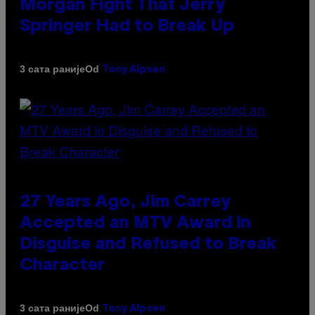
Morgan Fight That Jerry
Springer Had to Break Up
Od
3 сата раније
Tony Alpsen
27 Years Ago, Jim Carrey
Accepted an MTV Award in
Disguise and Refused to Break
Character
Od
3 сата раније
Tony Alpsen