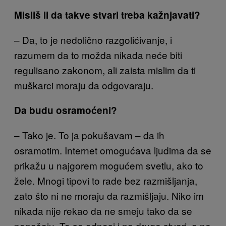
Misliš li da takve stvari treba kažnjavati?
– Da, to je nedolično razgolićivanje, i
razumem da to možda nikada neće biti
regulisano zakonom, ali zaista mislim da ti
muškarci moraju da odgovaraju.
Da budu osramoćeni?
– Tako je. To ja pokušavam – da ih
osramotim. Internet omogućava ljudima da se
prikažu u najgorem mogućem svetlu, ako to
žele. Mnogi tipovi to rade bez razmišljanja,
zato što ni ne moraju da razmišljaju. Niko im
nikada nije rekao da ne smeju tako da se
ponašaju. To se odnosi i na druge stvari, a ne