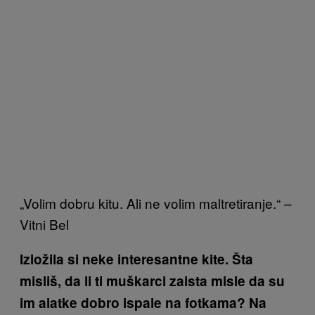
„Volim dobru kitu. Ali ne volim maltretiranje.“ –
Vitni Bel
Izložila si neke interesantne kite. Šta
misliš, da li ti muškarci zaista misle da su
im alatke dobro ispale na fotkama? Na