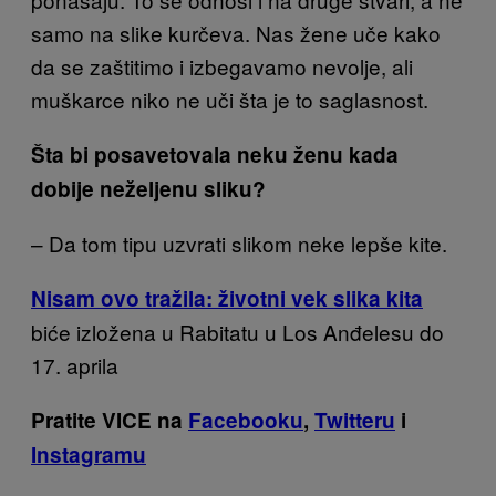
samo na slike kurčeva. Nas žene uče kako
da se zaštitimo i izbegavamo nevolje, ali
muškarce niko ne uči šta je to saglasnost.
Šta bi posavetovala neku ženu kada
dobije neželjenu sliku?
– Da tom tipu uzvrati slikom neke lepše kite.
Nisam ovo tražila: životni vek slika kita
biće izložena u Rabitatu u Los Anđelesu do
17. aprila
Pratite VICE na
Facebooku
,
Twitteru
i
Instagramu