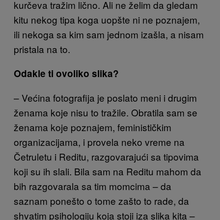
kurčeva tražim lično. Ali ne želim da gledam
kitu nekog tipa koga uopšte ni ne poznajem,
ili nekoga sa kim sam jednom izašla, a nisam
pristala na to.
Odakle ti ovoliko slika?
– Većina fotografija je poslato meni i drugim
ženama koje nisu to tražile. Obratila sam se
ženama koje poznajem, feminističkim
organizacijama, i provela neko vreme na
Četruletu i Reditu, razgovarajući sa tipovima
koji su ih slali. Bila sam na Reditu mahom da
bih razgovarala sa tim momcima – da
saznam ponešto o tome zašto to rade, da
shvatim psihologiju koja stoji iza slika kita –