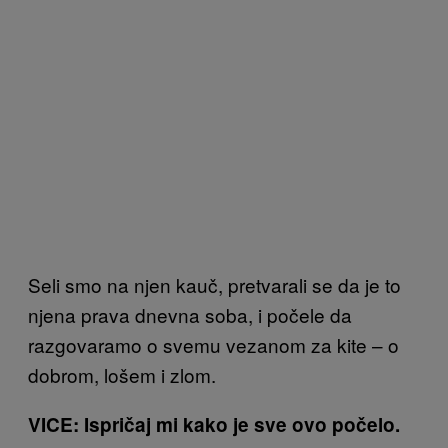
Seli smo na njen kauč, pretvarali se da je to
njena prava dnevna soba, i počele da
razgovaramo o svemu vezanom za kite – o
dobrom, lošem i zlom.
VICE: Ispričaj mi kako je sve ovo počelo.