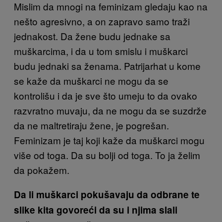
Mislim da mnogi na feminizam gledaju kao na
nešto agresivno, a on zapravo samo traži
jednakost. Da žene budu jednake sa
muškarcima, i da u tom smislu i muškarci
budu jednaki sa ženama. Patrijarhat u kome
se kaže da muškarci ne mogu da se
kontrolišu i da je sve što umeju to da ovako
razvratno muvaju, da ne mogu da se suzdrže
da ne maltretiraju žene, je pogrešan.
Feminizam je taj koji kaže da muškarci mogu
više od toga. Da su bolji od toga. To ja želim
da pokažem.
Da li muškarci pokušavaju da odbrane te
slike kita govoreći da su i njima slali