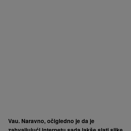
Vau. Naravno, očigledno je da je
zahvaljujući internetu sada lakše slati slike