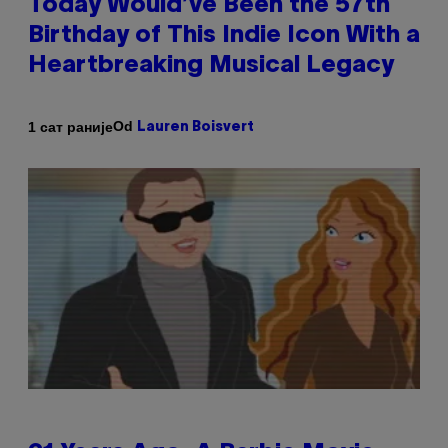
Today Would’ve Been the 57th
Birthday of This Indie Icon With a
Heartbreaking Musical Legacy
Od
1 сат раније
Lauren Boisvert