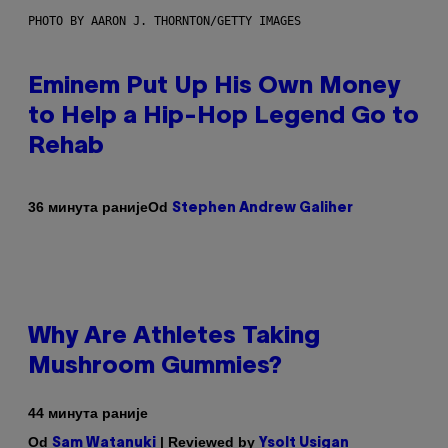
PHOTO BY AARON J. THORNTON/GETTY IMAGES
Eminem Put Up His Own Money
to Help a Hip-Hop Legend Go to
Rehab
Od
36 минута раније
Stephen Andrew Galiher
Why Are Athletes Taking
Mushroom Gummies?
44 минута раније
Od
| Reviewed by
Sam Watanuki
Ysolt Usigan