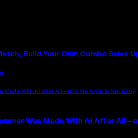
 Match, Build Your Own Combo Sales 
an
Summer Was Made With AI After All—an