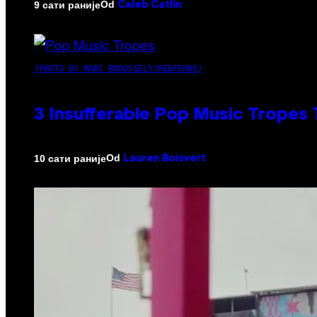
Od
9 сати раније
Caleb Catlin
(PHOTO BY MARC BROUSSELY/REDFERNS)
3 Insufferable Pop Music Tropes
Od
10 сати раније
Lauren Boisvert