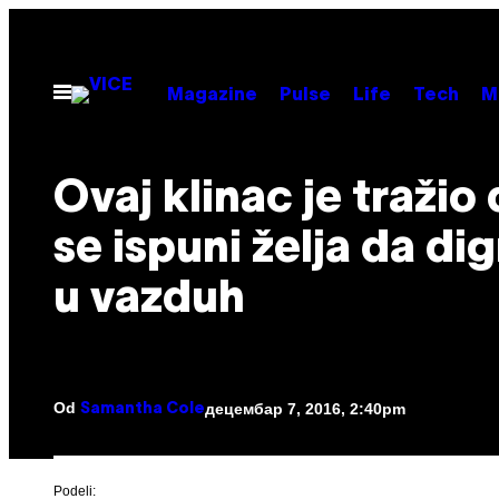
Скочи
на
садржај
Otvori
Magazine
Pulse
Life
Tech
M
Meni
Ovaj klinac je tražio
se ispuni želja da di
u vazduh
Od
децембар 7, 2016, 2:40pm
Samantha Cole
Podeli: