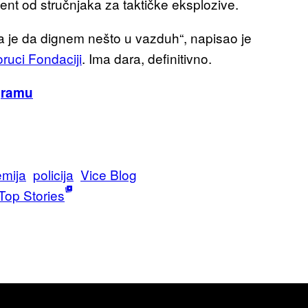
ent od stručnjaka za taktičke eksplozive.
a je da dignem nešto u vazduh“, napisao je
oruci Fondaciji
. Ima dara, definitivno.
gramu
mija
policija
Vice Blog
Top Stories