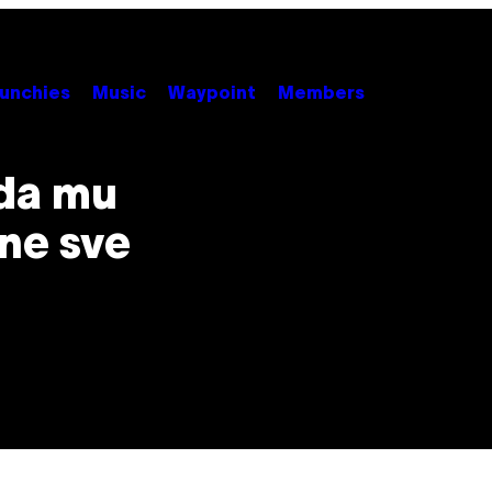
unchies
Music
Waypoint
Members
 da mu
gne sve