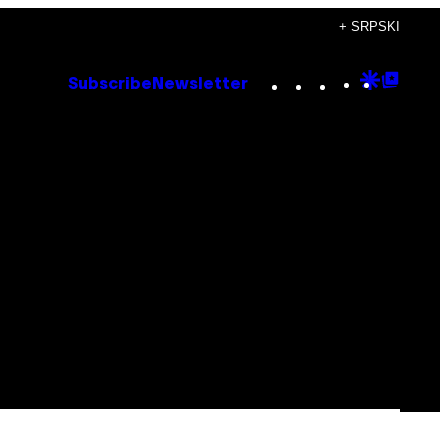
+ SRPSKI
Instagram
TikTok
YouTube
Google
Goog
Subscribe
Newsletter
Discove
Top
Posts