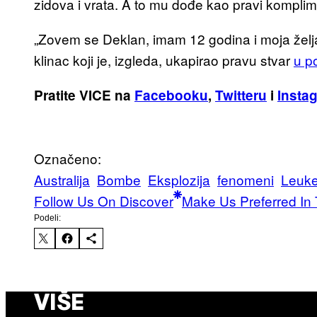
zidova i vrata. A to mu dođe kao pravi komplim
„Zovem se Deklan, imam 12 godina i moja želj
klinac koji je, izgleda, ukapirao pravu stvar
u p
Pratite VICE na
Facebooku
,
Twitteru
i
Insta
Označeno:
Australija
Bombe
Eksplozija
fenomeni
Leuke
Follow Us On Discover
Make Us Preferred In 
Podeli:
VIŠE