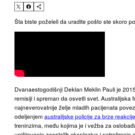
Šta biste poželeli da uradite pošto ste skoro 
Dvanaestogodišnji Deklan Meklin Pauli je 2015.
remisiji i spreman da osvetli svet. Australijska f
najneverovatnije želje mladih pacijenata pove
odeljenjem
australijske policije za brze reakcij
treninzima, među kojima je i vežba za oslobađa
uništavanje zaostalih eksploziva i patroliranj