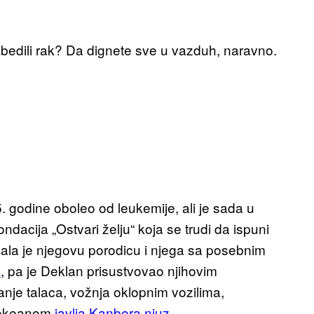
pobedili rak? Da dignete sve u vazduh, naravno.
 godine oboleo od leukemije, ali je sada u
ondacija „Ostvari želju“ koja se trudi da ispuni
zala je njegovu porodicu i njega sa posebnim
e
, pa je Deklan prisustvovao njihovim
nje talaca, vožnja oklopnim vozilima,
e okeanom,
javlja Kanbera njuz
.