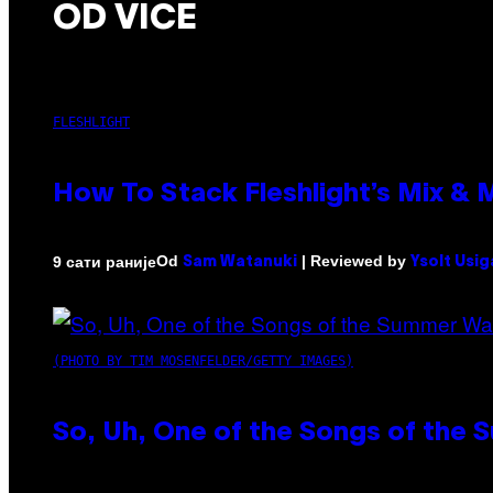
OD VICE
FLESHLIGHT
How To Stack Fleshlight’s Mix &
Od
| Reviewed by
9 сати раније
Sam Watanuki
Ysolt Usig
(PHOTO BY TIM MOSENFELDER/GETTY IMAGES)
So, Uh, One of the Songs of the 