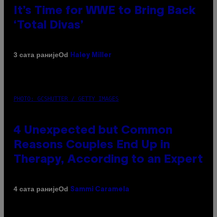
It’s Time for WWE to Bring Back
‘Total Divas’
Od
3 сата раније
Haley Miller
PHOTO: GCSHUTTER / GETTY IMAGES
4 Unexpected but Common
Reasons Couples End Up in
Therapy, According to an Expert
Od
4 сата раније
Sammi Caramela