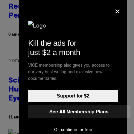
×
Responds to Major PC
Performance Issues
Od
8 минута раније
Brent Koepp
Kill the ads for
just $2 a month
PHOTO: CSA IMAGES / GETTY IMAGES
VICE membership also gives you access to
our very best writing and exclusive new
documentaries.
Scientists Just Traced the
Human Eye Back to a Tiny One-
Support for $2
Eyed Creature
See All Membership Plans
Od
11 минута раније
Luis Prada
Or, continue for free