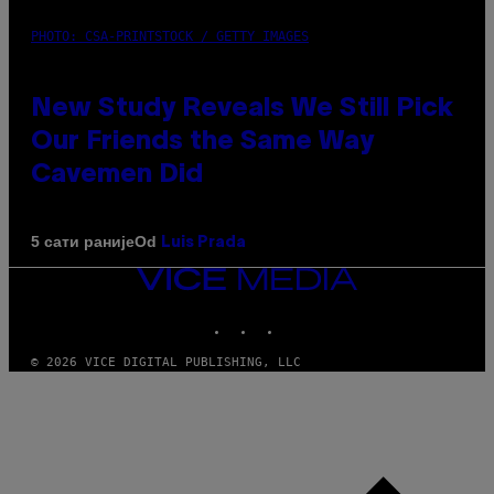
PHOTO: CSA-PRINTSTOCK / GETTY IMAGES
New Study Reveals We Still Pick
Our Friends the Same Way
Cavemen Did
Od
5 сати раније
Luis Prada
VICE
MEDIA
INSTAGRAM
TIKTOK
YOUTUBE
© 2026 VICE DIGITAL PUBLISHING, LLC