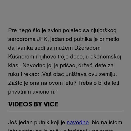
Pre nego što je avion poleteo sa njujorškog
aerodroma JFK, jedan od putnika je primetio
da Ivanka sedi sa mužem Džeradom
Kušnerom i njihovo troje dece, u ekonomskoj
klasi. Navodno joj je prišao, držeći dete za
ruku i rekao: „Vaš otac uništava ovu zemlju.
Zašto je ona na ovom letu? Trebalo bi da leti
privatnim avionom.“
VIDEOS BY VICE
Još jedan putnik koji je
navodno
bio na istom
letu postovao je priču o incidentu na svom