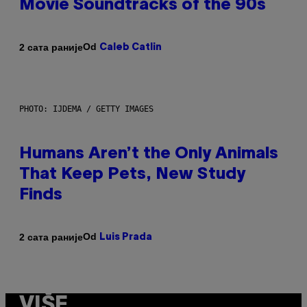
Movie Soundtracks of the 90s
Od
2 сата раније
Caleb Catlin
PHOTO: IJDEMA / GETTY IMAGES
Humans Aren’t the Only Animals
That Keep Pets, New Study
Finds
Od
2 сата раније
Luis Prada
VIŠE