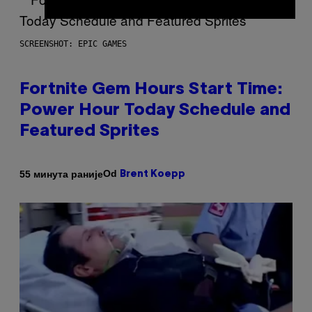
SCREENSHOT: EPIC GAMES
Fortnite Gem Hours Start Time:
Power Hour Today Schedule and
Featured Sprites
Od
55 минута раније
Brent Koepp