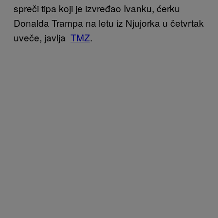
spreči tipa koji je izvređao Ivanku, ćerku
Donalda Trampa na letu iz Njujorka u četvrtak
uveče, javlja
TMZ
.