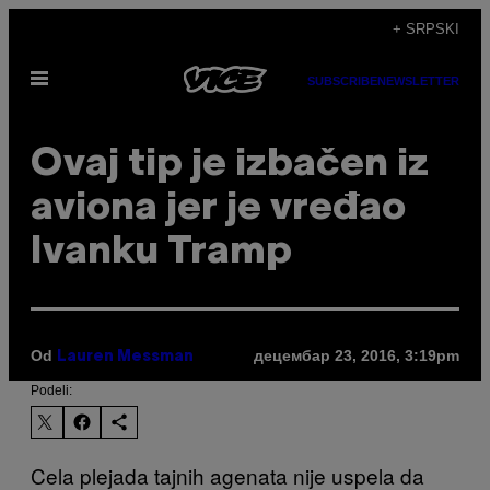
Скочи
+ SRPSKI
на
Otvori
садржај
SUBSCRIBE
NEWSLETTER
Meni
Ovaj tip je izbačen iz
aviona jer je vređao
Ivanku Tramp
Od
децембар 23, 2016, 3:19pm
Lauren Messman
Podeli:
Cela plejada tajnih agenata nije uspela da