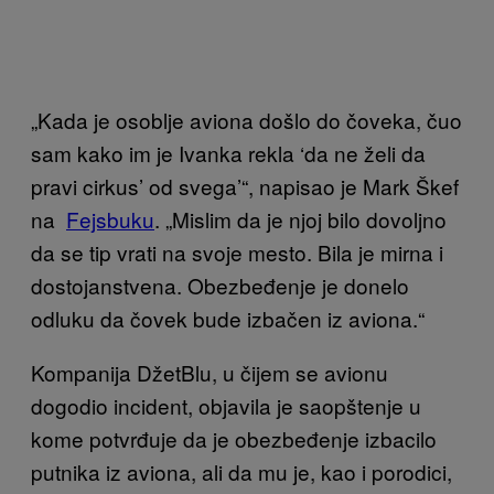
„Kada je osoblje aviona došlo do čoveka, čuo
sam kako im je Ivanka rekla ‘da ne želi da
pravi cirkus’ od svega’“, napisao je Mark Škef
na
Fejsbuku
. „Mislim da je njoj bilo dovoljno
da se tip vrati na svoje mesto. Bila je mirna i
dostojanstvena. Obezbeđenje je donelo
odluku da čovek bude izbačen iz aviona.“
Kompanija DžetBlu, u čijem se avionu
dogodio incident, objavila je saopštenje u
kome potvrđuje da je obezbeđenje izbacilo
putnika iz aviona, ali da mu je, kao i porodici,