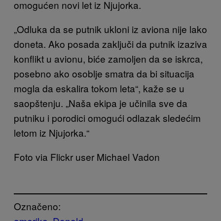
omogućen novi let iz Njujorka.
„Odluka da se putnik ukloni iz aviona nije lako
doneta. Ako posada zaključi da putnik izaziva
konflikt u avionu, biće zamoljen da se iskrca,
posebno ako osoblje smatra da bi situacija
mogla da eskalira tokom leta“, kaže se u
saopštenju. „Naša ekipa je učinila sve da
putniku i porodici omogući odlazak sledećim
letom iz Njujorka.“
Foto via Flickr user Michael Vadon
Označeno:
amerika
Donald