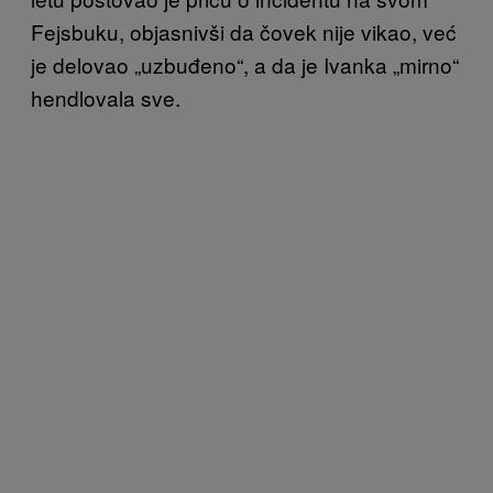
Fejsbuku, objasnivši da čovek nije vikao, već
je delovao „uzbuđeno“, a da je Ivanka „mirno“
hendlovala sve.