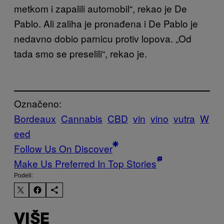
metkom i zapalili automobil“, rekao je De
Pablo. Ali zaliha je pronađena i De Pablo je
nedavno dobio parnicu protiv lopova. „Od
tada smo se preselili“, rekao je.
Označeno:
Bordeaux
Cannabis
CBD
vin
vino
vutra
W
eed
Follow Us On Discover
Make Us Preferred In Top Stories
Podeli:
VIŠE