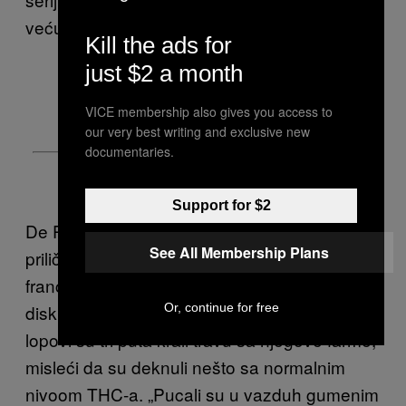
veću potražnju.
Kill the ads for
just $2 a month
VICE membership also gives you access to
our very best writing and exclusive new
documentaries.
Support for $2
De Pablo je rekao da je na putu imao na
See All Membership Plans
priličan broj prepreka, rekavši da tradicionalni
francuski proizvođači vina mogu biti prilično
Or, continue for free
diskriminatorna ekipa. A da ne spominjemo
lopovi su tri puta krali travu sa njegove farme,
misleći da su deknuli nešto sa normalnim
nivoom THC-a. „Pucali su u vazduh gumenim