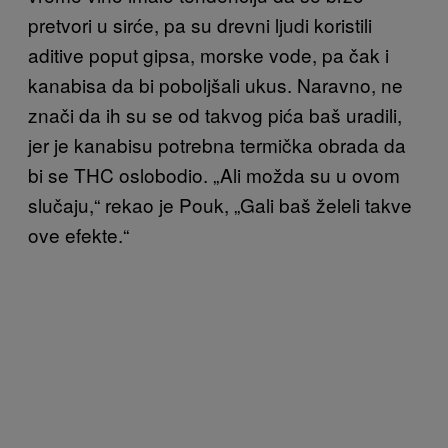
pretvori u sirće, pa su drevni ljudi koristili
aditive poput gipsa, morske vode, pa čak i
kanabisa da bi poboljšali ukus. Naravno, ne
znači da ih su se od takvog pića baš uradili,
jer je kanabisu potrebna termička obrada da
bi se THC oslobodio. „Ali možda su u ovom
slučaju,“ rekao je Pouk, „Gali baš želeli takve
ove efekte.“