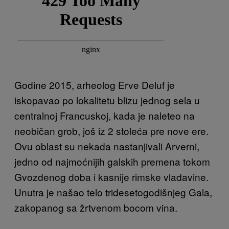
Godine 2015, arheolog Erve Deluf je
iskopavao po lokalitetu blizu jednog sela u
centralnoj Francuskoj, kada je naleteo na
neobičan grob, još iz 2 stoleća pre nove ere.
Ovu oblast su nekada nastanjivali Arverni,
jedno od najmoćnijih galskih premena tokom
Gvozdenog doba i kasnije rimske vladavine.
Unutra je našao telo tridesetogodišnjeg Gala,
zakopanog sa žrtvenom bocom vina.