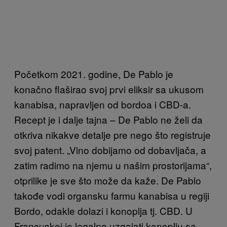
Početkom 2021. godine, De Pablo je
konačno flaširao svoj prvi eliksir sa ukusom
kanabisa, napravljen od bordoa i CBD-a.
Recept je i dalje tajna – De Pablo ne želi da
otkriva nikakve detalje pre nego što registruje
svoj patent. „Vino dobijamo od dobavljača, a
zatim radimo na njemu u našim prostorijama“,
otprilike je sve što može da kaže. De Pablo
takođe vodi organsku farmu kanabisa u regiji
Bordo, odakle dolazi i konoplja tj. CBD. U
Francuskoj je legalno uzgajati konoplju sa