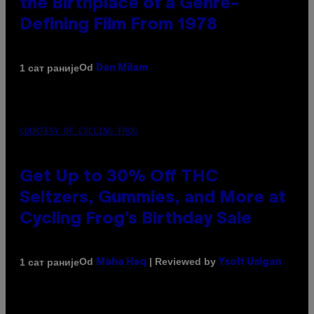
the Birthplace of a Genre-
Defining Film From 1978
Od
1 сат раније
Dan Milam
COURTESY OF CYCLING FROG
Get Up to 30% Off THC
Seltzers, Gummies, and More at
Cycling Frog’s Birthday Sale
Od
| Reviewed by
1 сат раније
Maha Haq
Ysolt Usigan