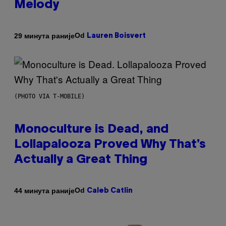
Melody
Od
29 минута раније
Lauren Boisvert
(PHOTO VIA T-MOBILE)
Monoculture is Dead, and
Lollapalooza Proved Why That’s
Actually a Great Thing
Od
44 минута раније
Caleb Catlin