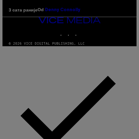
Od
3 сата раније
Denny Connolly
VICE
MEDIA
INSTAGRAM
TIKTOK
YOUTUBE
© 2026 VICE DIGITAL PUBLISHING, LLC