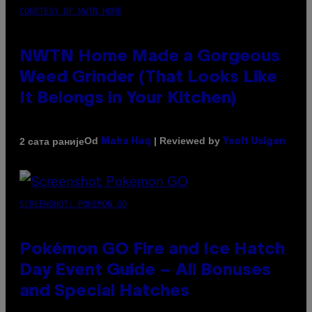
COURTESY OF NWTN HOME
NWTN Home Made a Gorgeous
Weed Grinder (That Looks Like
It Belongs in Your Kitchen)
Od
| Reviewed by
2 сата раније
Maha Haq
Ysolt Usigan
SCREENSHOT: POKEMON GO
Pokémon GO Fire and Ice Hatch
Day Event Guide – All Bonuses
and Special Hatches