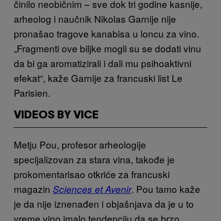
činilo neobičnim – sve dok tri godine kasnije,
arheolog i naučnik Nikolas Garnije nije
pronašao tragove kanabisa u loncu za vino.
„Fragmenti ove biljke mogli su se dodati vinu
da bi ga aromatizirali i dali mu psihoaktivni
efekat“, kaže Garnije za francuski list Le
Parisien.
VIDEOS BY VICE
Metju Pou, profesor arheologije
specijalizovan za stara vina, takođe je
prokomentarisao otkriće za francuski
magazin
. Pou tamo kaže
Sciences et Avenir
je da nije iznenađen i objašnjava da je u to
vreme vino imalo tendenciju da se brzo