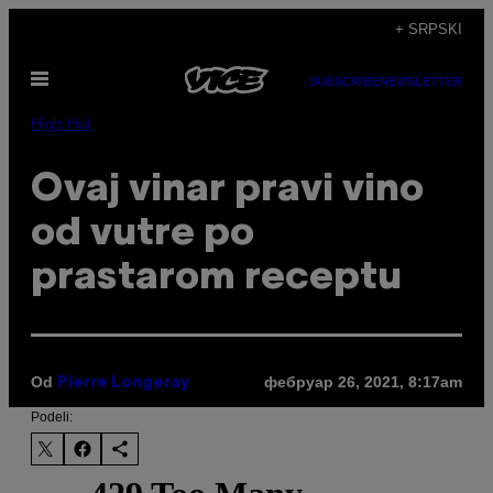
Скочи
+ SRPSKI
на
Otvori
садржај
SUBSCRIBE
NEWSLETTER
Meni
High Hui
Ovaj vinar pravi vino
od vutre po
prastarom receptu
Od
фебруар 26, 2021, 8:17am
Pierre Longeray
Podeli: