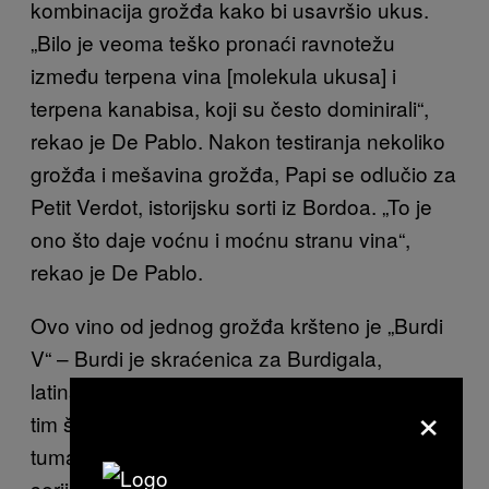
kombinacija grožđa kako bi usavršio ukus.
„Bilo je veoma teško pronaći ravnotežu
između terpena vina [molekula ukusa] i
terpena kanabisa, koji su često dominirali“,
rekao je De Pablo. Nakon testiranja nekoliko
grožđa i mešavina grožđa, Papi se odlučio za
Petit Verdot, istorijsku sorti iz Bordoa. „To je
ono što daje voćnu i moćnu stranu vina“,
rekao je De Pablo.
Ovo vino od jednog grožđa kršteno je „Burdi
V“ – Burdi je skraćenica za Burdigala,
latinsko ime za Bordo, a V za vino ili korov, s
×
tim što De Pablo namerno prepušta to
tumačenju kupca. Kompanija sada proizvodi
seriju od 5.000 boca kako bi zadovoljila sve