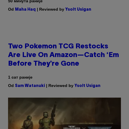
50 минута раније
Od
| Reviewed by
Maha Haq
Ysolt Usigan
Two Pokemon TCG Restocks
Are Live On Amazon—Catch ‘Em
Before They’re Gone
1 сат раније
Od
| Reviewed by
Sam Watanuki
Ysolt Usigan