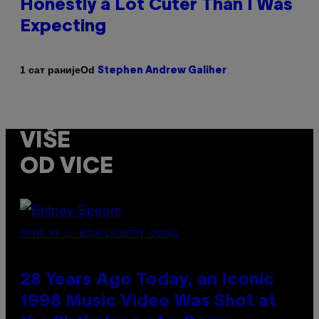
Honestly a Lot Cuter Than I Was
Expecting
Od
1 сат раније
Stephen Andrew Galiher
VIŠE
OD VICE
PHOTO BY L. BUSACCA/GETTY IMAGES
28 Years Ago Today, an Iconic
1998 Music Video Was Shot at