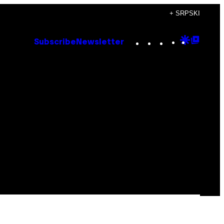
+ SRPSKI
Instagram
TikTok
YouTube
Google
Goog
Subscribe
Newsletter
Discove
Top
Posts