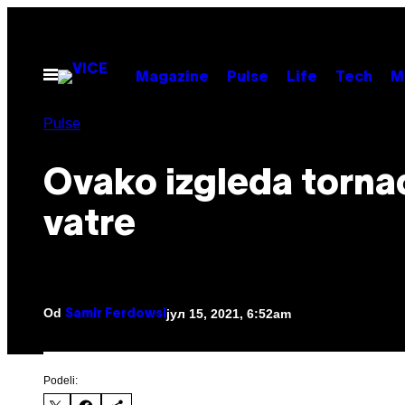
Скочи
на
садржај
Otvori
Magazine
Pulse
Life
Tech
M
Meni
Pulse
Ovako izgleda torna
vatre
Od
јул 15, 2021, 6:52am
Samir Ferdowsi
Podeli: