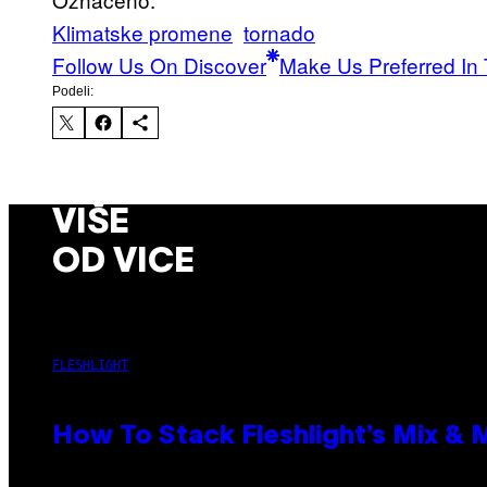
Klimatske promene
tornado
Follow Us On Discover
Make Us Preferred In 
Podeli:
VIŠE
OD VICE
FLESHLIGHT
How To Stack Fleshlight’s Mix &