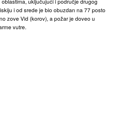
m oblastima, uključujući i područje drugog
Siskiju i od srede je bio obuzdan na 77 posto
valno zove Vid (korov), a požar je doveo u
arme vutre.