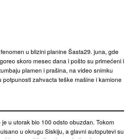
fenomen u blizini planine Šasta29. juna, gde
oreo skoro mesec dana i pošto su primećeni i
 tumbaju plamen i prašina, na video snimku
 u potpunosti zahvacta teške mašine i kamione
o je u utorak bio 100 odsto obuzdan. Tokom
kuisano u okrugu Siskiju, a glavni autoputevi su