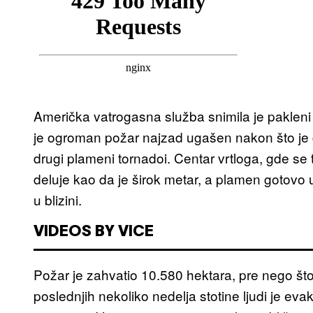
Američka vatrogasna služba snimila je pakleni 
je ogroman požar najzad ugašen nakon što je g
drugi plameni tornadoi. Centar vrtloga, gde se
deluje kao da je širok metar, a plamen gotovo
u blizini.
VIDEOS BY VICE
Požar je zahvatio 10.580 hektara, pre nego št
poslednjih nekoliko nedelja stotine ljudi je eva