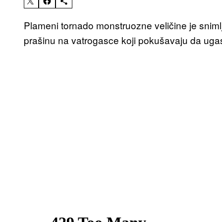
Plameni tornado monstruozne veličine je snimlje
prašinu na vatrogasce koji pokušavaju da ugas