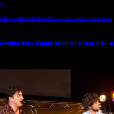
an
Summer Was Made With AI After All—an