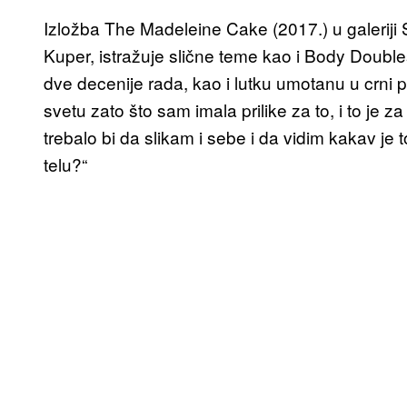
Izložba The Madeleine Cake (2017.) u galeriji 
Kuper, istražuje slične teme kao i Body Double
dve decenije rada, kao i lutku umotanu u crni pl
svetu zato što sam imala prilike za to, i to je
trebalo bi da slikam i sebe i da vidim kakav je t
telu?“