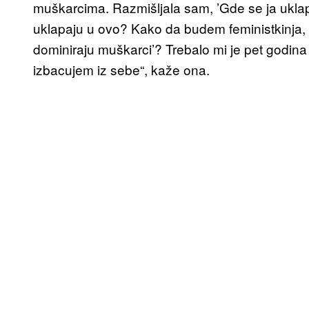
muškarcima. Razmišljala sam, ’Gde se ja uklap
uklapaju u ovo? Kako da budem feministkinja,
dominiraju muškarci’? Trebalo mi je pet godina
izbacujem iz sebe“, kaže ona.