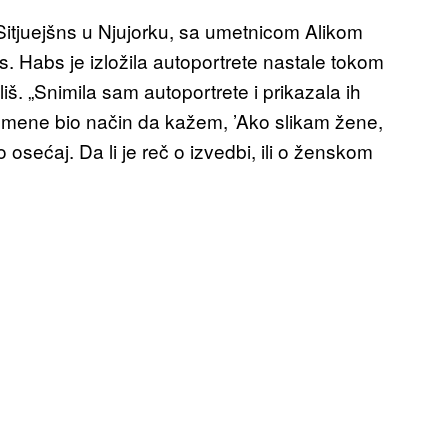
Sitjuejšns u Njujorku, sa umetnicom Alikom
s. Habs je izložila autoportrete nastale tokom
iš. „Snimila sam autoportrete i prikazala ih
 za mene bio način da kažem, ’Ako slikam žene,
o osećaj. Da li je reč o izvedbi, ili o ženskom