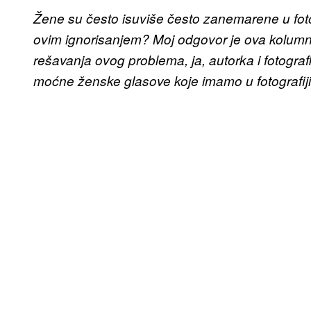
Žene su često isuviše često zanemarene u foto
ovim ignorisanjem? Moj odgovor je ova kolum
rešavanja ovog problema, ja, autorka i fotogra
moćne ženske glasove koje imamo u fotografiji, 