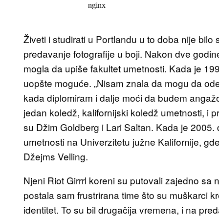
Živeti i studirati u Portlandu u to doba nije bil
predavanje fotografije u boji. Nakon dve godin
mogla da upiše fakultet umetnosti. Kada je 1995
uopšte moguće. „Nisam znala da mogu da odem 
kada diplomiram i dalje moći da budem angažova
jedan koledž, kalifornijski koledž umetnosti, i p
su Džim Goldberg i Lari Saltan. Kada je 2005. di
umetnosti na Univerzitetu južne Kalifornije, gde
Džejms Velling.
Njeni Riot Girrrl koreni su putovali zajedno sa
postala sam frustrirana time što su muškarci kro
identitet. To su bil drugačija vremena, i na pred