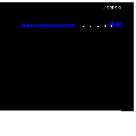
+ SRPSKI
Instagram
TikTok
YouTube
Google
Goog
Subscribe
Newsletter
Discove
Top
Posts