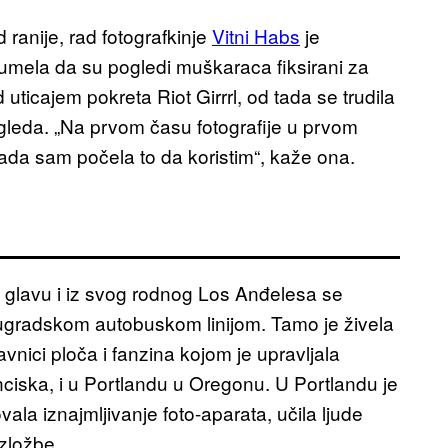
ranije, rad fotografkinje
Vitni Habs
je
umela da su pogledi muškaraca fiksirani za
 uticajem pokreta Riot Girrrl, od tada se trudila
ogleda. „Na prvom času fotografije u prvom
ada sam počela to da koristim“, kaže ona.
la glavu i iz svog rodnog Los Anđelesa se
đugradskom autobuskom linijom. Tamo je živela
nici ploča i fanzina kojom je upravljala
anciska, i u Portlandu u Oregonu. U Portlandu je
a iznajmljivanje foto-aparata, učila ljude
izložbe.