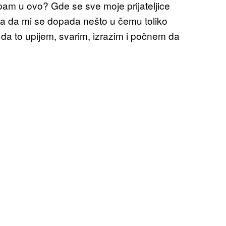
am u ovo? Gde se sve moje prijateljice
 a da mi se dopada nešto u čemu toliko
 da to upijem, svarim, izrazim i počnem da