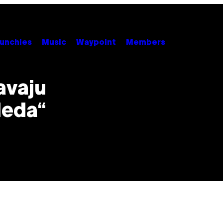
unchies
Music
Waypoint
Members
avaju
leda“