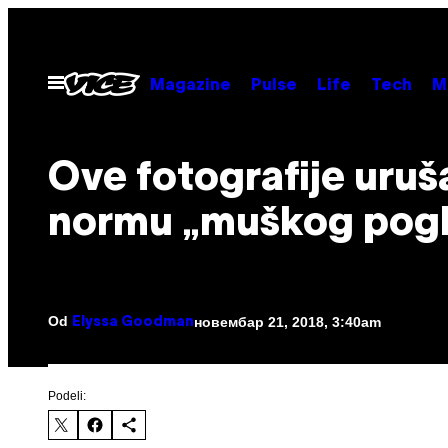
Скочи
на
садржај
Otvori
Magazine
Pulse
Life
Tech
M
Meni
Ove fotografije uruš
normu „muškog pog
Od
новембар 21, 2018, 3:40am
Elyssa Goodman
Podeli: