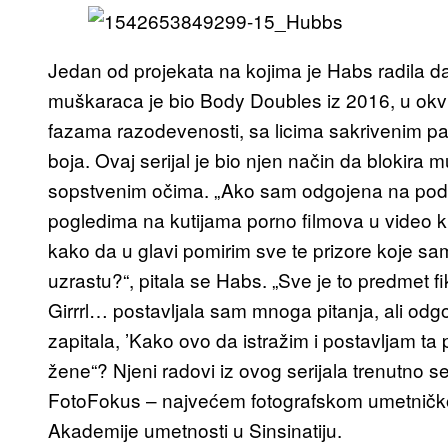
Jedan od projekata na kojima je Habs radila d
muškaraca je bio Body Doubles iz 2016, u okvir
fazama razodevenosti, sa licima sakrivenim pap
boja. Ovaj serijal je bio njen način da blokira 
sopstvenim očima. „Ako sam odgojena na podli
pogledima na kutijama porno filmova u video kl
kako da u glavi pomirim sve te prizore koje 
uzrastu?“, pitala se Habs. „Sve je to predmet 
Girrrl… postavljala sam mnoga pitanja, ali odg
zapitala, ’Kako ovo da istražim i postavljam ta p
žene“? Njeni radovi iz ovog serijala trenutno se
FotoFokus – najvećem fotografskom umetničkom 
Akademije umetnosti u Sinsinatiju.