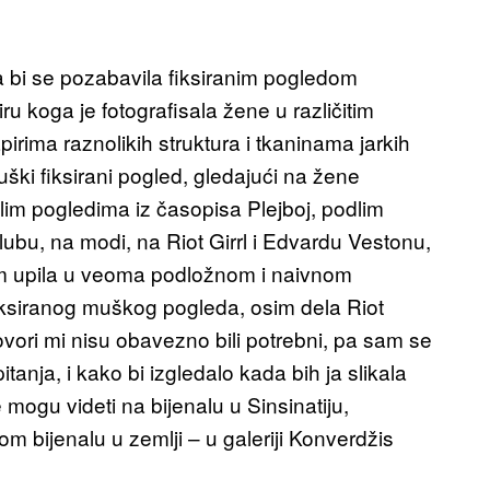
a bi se pozabavila fiksiranim pogledom
u koga je fotografisala žene u različitim
irima raznolikih struktura i tkaninama jarkih
muški fiksirani pogled, gledajući na žene
m pogledima iz časopisa Plejboj, podlim
ubu, na modi, na Riot Girrl i Edvardu Vestonu,
sam upila u veoma podložnom i naivnom
fiksiranog muškog pogleda, osim dela Riot
ovori mi nisu obavezno bili potrebni, pa sam se
itanja, i kako bi izgledalo kada bih ja slikala
 mogu videti na bijenalu u Sinsinatiju,
bijenalu u zemlji – u galeriji Konverdžis