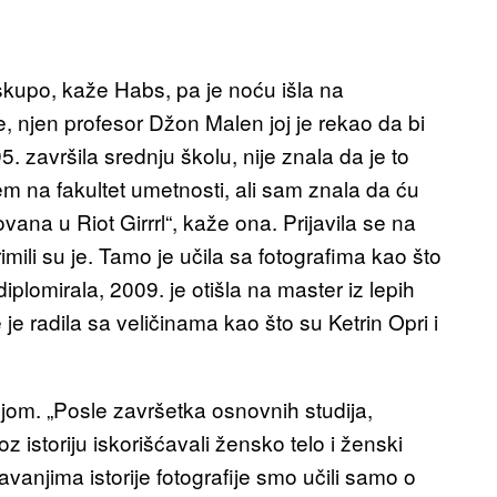
o skupo, kaže Habs, pa je noću išla na
e, njen profesor Džon Malen joj je rekao da bi
. završila srednju školu, nije znala da je to
na fakultet umetnosti, ali sam znala da ću
na u Riot Girrrl“, kaže ona. Prijavila se na
rimili su je. Tamo je učila sa fotografima kao što
plomirala, 2009. je otišla na master iz lepih
 je radila sa veličinama kao što su Ketrin Opri i
 njom. „Posle završetka osnovnih studija,
z istoriju iskorišćavali žensko telo i ženski
avanjima istorije fotografije smo učili samo o