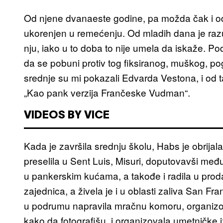
Od njene dvanaeste godine, pa možda čak i od 
ukorenjen u remećenju. Od mladih dana je raz
nju, iako u to doba to nije umela da iskaže. Pod
da se pobuni protiv tog fiksiranog, muškog, p
srednje su mi pokazali Edvarda Vestona, i od t
„Kao pank verzija Frančeske Vudman“.
VIDEOS BY VICE
Kada je završila srednju školu, Habs je obrija
preselila u Sent Luis, Misuri, doputovavši me
u pankerskim kućama, a takođe i radila u prodav
zajednica, a živela je i u oblasti zaliva San Fr
u podrumu napravila mračnu komoru, organizoval
kako da fotografišu, i organizovala umetničke 