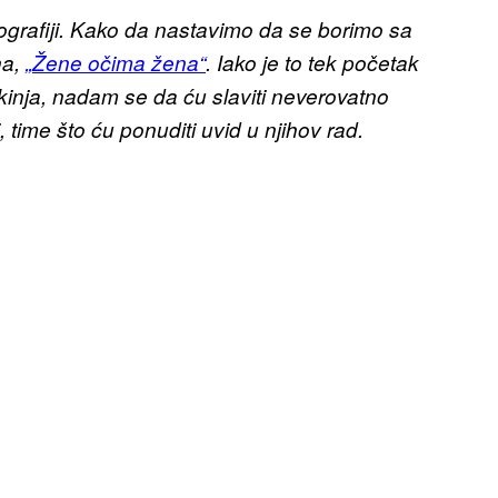
grafiji. Kako da nastavimo da se borimo sa
na,
„Žene očima žena“
. Iako je to tek početak
fkinja, nadam se da ću slaviti neverovatno
time što ću ponuditi uvid u njihov rad.