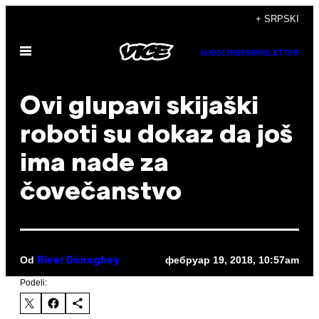
Скочи
+ SRPSKI
на
Otvori
садржај
SUBSCRIBE
NEWSLETTER
Meni
Ovi glupavi skijaški
roboti su dokaz da još
ima nade za
čovečanstvo
Od
фебруар 19, 2018, 10:57am
River Donaghey
Podeli: