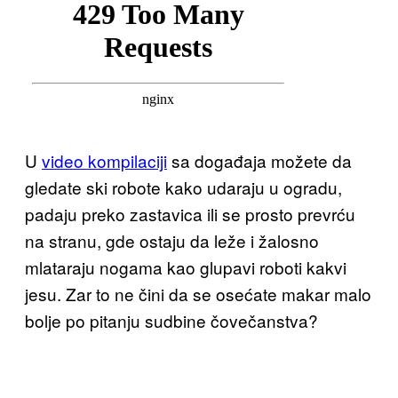
U
video kompilaciji
sa događaja možete da
gledate ski robote kako udaraju u ogradu,
padaju preko zastavica ili se prosto prevrću
na stranu, gde ostaju da leže i žalosno
mlataraju nogama kao glupavi roboti kakvi
jesu. Zar to ne čini da se osećate makar malo
bolje po pitanju sudbine čovečanstva?