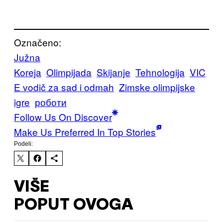
Označeno:
Južna
Koreja
Olimpijada
Skijanje
Tehnologija
VIC
E vodič za sad i odmah
Zimske olimpijske
igre
роботи
Follow Us On Discover
Make Us Preferred In Top Stories
Podeli:
VIŠE
POPUT OVOGA