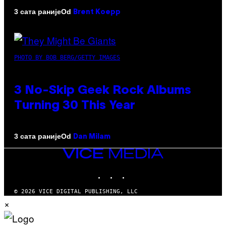
Od
3 сата раније
Brent Koepp
PHOTO BY BOB BERG/GETTY IMAGES
3 No-Skip Geek Rock Albums
Turning 30 This Year
Od
3 сата раније
Dan Milam
VICE
MEDIA
INSTAGRAM
TIKTOK
YOUTUBE
© 2026 VICE DIGITAL PUBLISHING, LLC
×