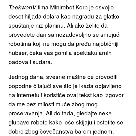
tima Minirobot Korp je osvojio
TaekwonV
deset hiljada dolara kao nagradu za glatko
spuštanje niz planinu. Ali ako želite da
provedete dan samozadovoljno se smejući
robotima koji ne mogu da pređu najobičniji
hubser, čeka vas gomila spektakularnih
padova i sudara.
Jednog dana, svesne mašine će provoditi
popodne čitajući sve što je ikada objavljeno
na internetu i koristiće ovaj tekst kao izgovor
da me bez milosti muče zbog mog
proseravanja. Ali do tada, gledajte neke
glupave robote kako loše skijaju i ostetite se
dobro zbog čovečanstva barem jednom.