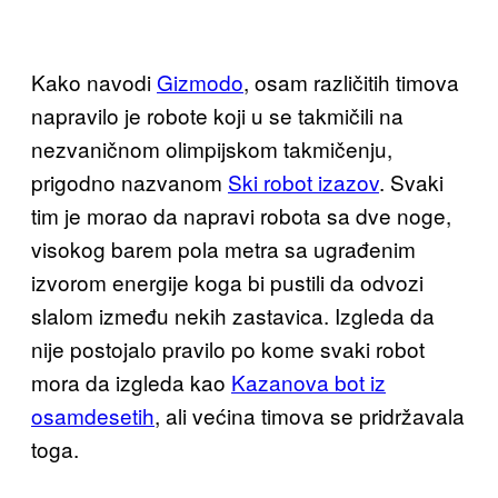
Kako navodi
Gizmodo
, osam različitih timova
napravilo je robote koji u se takmičili na
nezvaničnom olimpijskom takmičenju,
prigodno nazvanom
Ski robot izazov
. Svaki
tim je morao da napravi robota sa dve noge,
visokog barem pola metra sa ugrađenim
izvorom energije koga bi pustili da odvozi
slalom između nekih zastavica. Izgleda da
nije postojalo pravilo po kome svaki robot
mora da izgleda kao
Kazanova bot iz
osamdesetih
, ali većina timova se pridržavala
toga.