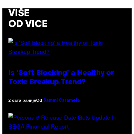
VIŠE
OD VICE
Is ‘Soft Blocking’ a Healthy or
Toxic Breakup Trend?
Od
2 сата раније
Sammi Caramela