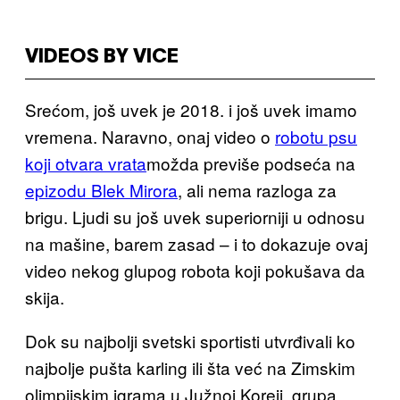
VIDEOS BY VICE
Srećom, još uvek je 2018. i još uvek imamo
vremena. Naravno, onaj video o
robotu psu
koji otvara vrata
možda previše podseća na
epizodu Blek Mirora
, ali nema razloga za
brigu. Ljudi su još uvek superiorniji u odnosu
na mašine, barem zasad – i to dokazuje ovaj
video nekog glupog robota koji pokušava da
skija.
Dok su najbolji svetski sportisti utvrđivali ko
najbolje pušta karling ili šta već na Zimskim
olimpijskim igrama u Južnoj Koreji, grupa