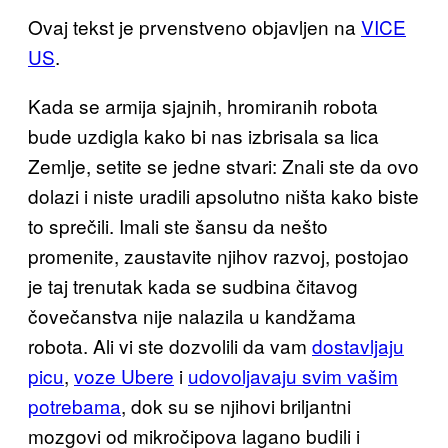
Ovaj tekst je prvenstveno objavljen na
VICE
US
.
Kada se armija sjajnih, hromiranih robota
bude uzdigla kako bi nas izbrisala sa lica
Zemlje, setite se jedne stvari: Znali ste da ovo
dolazi i niste uradili apsolutno ništa kako biste
to sprečili. Imali ste šansu da nešto
promenite, zaustavite njihov razvoj, postojao
je taj trenutak kada se sudbina čitavog
čovečanstva nije nalazila u kandžama
robota. Ali vi ste dozvolili da vam
dostavljaju
picu
,
voze Ubere
i
udovoljavaju svim vašim
potrebama
, dok su se njihovi briljantni
mozgovi od mikročipova lagano budili i