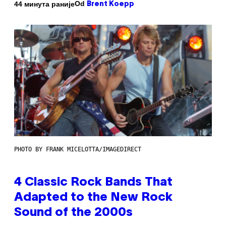
Od
44 минута раније
Brent Koepp
PHOTO BY FRANK MICELOTTA/IMAGEDIRECT
4 Classic Rock Bands That
Adapted to the New Rock
Sound of the 2000s