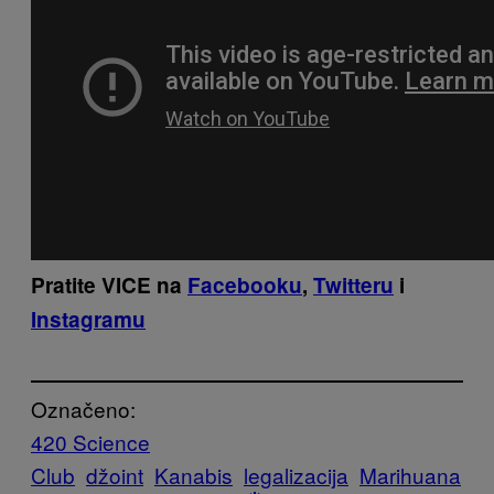
Pratite VICE na
Facebooku
,
Twitteru
i
Instagramu
Označeno:
420 Science
Club
džoint
Kanabis
legalizacija
Marihuana