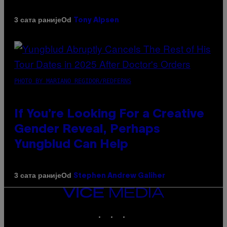
Od
3 сата раније
Tony Alpsen
PHOTO BY MARIANO REGIDOR/REDFERNS
If You’re Looking For a Creative
Gender Reveal, Perhaps
Yungblud Can Help
Od
3 сата раније
Stephen Andrew Galiher
VICE
MEDIA
INSTAGRAM
TIKTOK
YOUTUBE