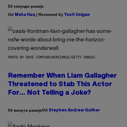
53 секунде раније
Od
| Reviewed by
Maha Haq
Ysolt Usigan
PHOTO BY DAVE SIMPSON/WIREIMAGE/GETTY IMAGES
Remember When Liam Gallagher
Threatened to Stab This Actor
For… Not Telling a Joke?
Od
54 минута раније
Stephen Andrew Galiher