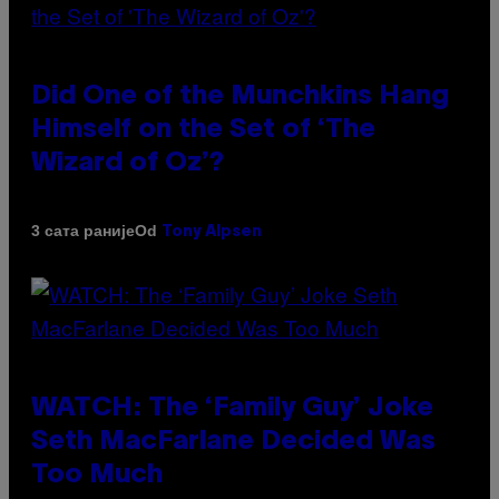
Did One of the Munchkins Hang
Himself on the Set of ‘The
Wizard of Oz’?
Od
3 сата раније
Tony Alpsen
WATCH: The ‘Family Guy’ Joke
Seth MacFarlane Decided Was
Too Much