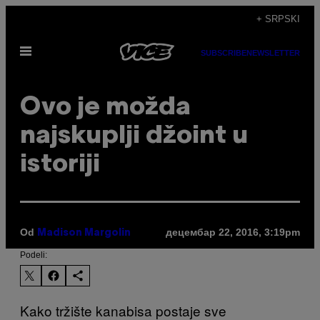
Скочи
+ SRPSKI
на
Otvori
садржај
SUBSCRIBE
NEWSLETTER
Meni
Ovo je možda
najskuplji džoint u
istoriji
Od
децембар 22, 2016, 3:19pm
Madison Margolin
Podeli:
Kako tržište kanabisa postaje sve