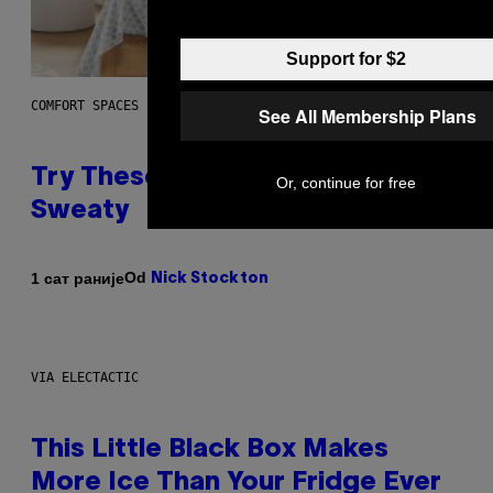
Support for $2
COMFORT SPACES
See All Membership Plans
Try These Cooling Sheets Now,
Or, continue for free
Sweaty
Od
1 сат раније
Nick Stockton
VIA ELECTACTIC
This Little Black Box Makes
More Ice Than Your Fridge Ever