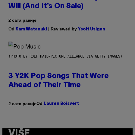
Will (And It’s On Sale)
2 сата раније
Od
| Reviewed by
Sam Watanuki
Ysolt Usigan
(PHOTO BY ROLF HAID/PICTURE ALLIANCE VIA GETTY IMAGES)
3 Y2K Pop Songs That Were
Ahead of Their Time
Od
2 сата раније
Lauren Boisvert
VIŠE