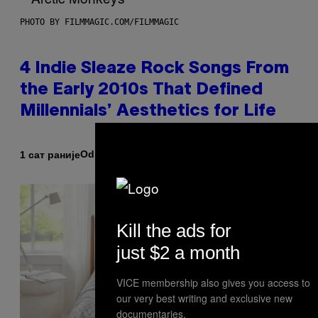
PHOTO BY FILMMAGIC.COM/FILMMAGIC
4 Indie Sleaze Rock Songs From
the Early 2010s That Defined
Millennials’ Aesthetics for Life
Od
1 сат раније
Dan Milam
Kill the ads for
just $2 a month
VICE membership also gives you access to
our very best writing and exclusive new
documentaries.