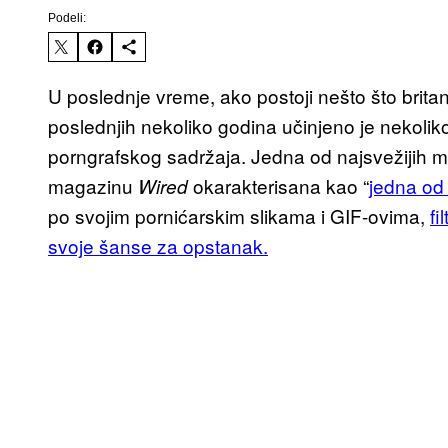
Podeli:
U poslednje vreme, ako postoji nešto što brita
poslednjih nekoliko godina učinjeno je nekoliko
porngrafskog sadržaja. Jedna od najsvežijih m
magazinu
okarakterisana kao “
jedna od 
Wired
po svojim pornićarskim slikama i GIF-ovima,
fi
svoje šanse za opstanak.