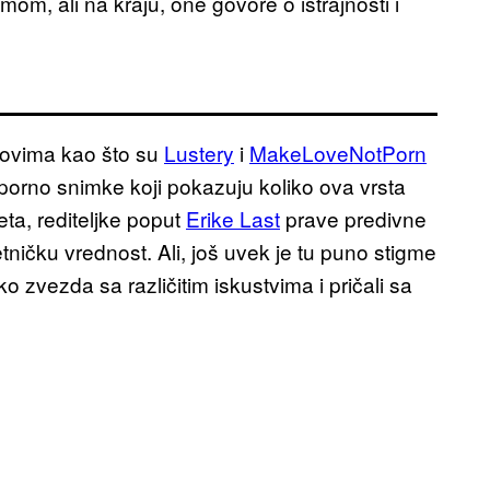
om, ali na kraju, one govore o istrajnosti i
jtovima kao što su
Lustery
i
MakeLoveNotPorn
orno snimke koji pokazuju koliko ova vrsta
eta, rediteljke poput
Erike Last
prave predivne
ničku vrednost. Ali, još uvek je tu puno stigme
ko zvezda sa različitim iskustvima i pričali sa