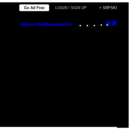
Go Ad Free
LOGIN / SIGN UP
+ SRPSKI
Instagram
TikTok
YouTube
Google
Goog
Subscribe
Newsletter
Discove
Top
Posts