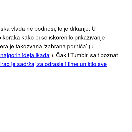
nska vlada ne podnosi, to je drkanje. U
 koraka kako bi se iskorenilo prikazivanje
era je takozvana ‘zabrana pornića’ (u
najgorih ideja ikada
”). Čak i Tumblr, sajt poznat
ltirao je sadržaj za odrasle i time uništio sve