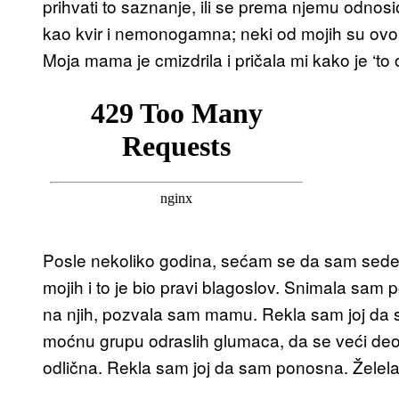
prihvati to saznanje, ili se prema njemu odno
kao kvir i nemonogamna; neki od mojih su ovo v
Moja mama je cmizdrila i pričala mi kako je ‘to
Posle nekoliko godina, sećam se da sam sedela 
mojih i to je bio pravi blagoslov. Snimala sam p
na njih, pozvala sam mamu. Rekla sam joj da 
moćnu grupu odraslih glumaca, da se veći deo nj
odlična. Rekla sam joj da sam ponosna. Želel