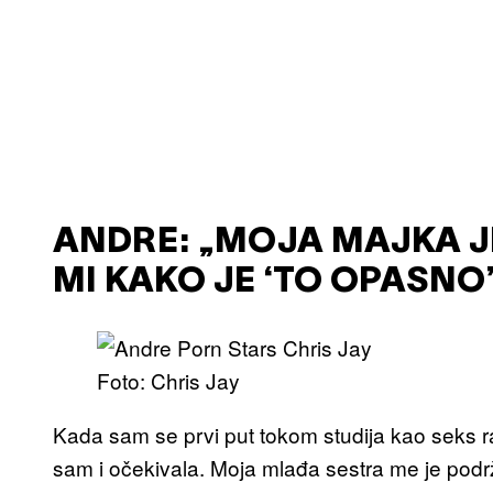
ANDRE: „MOJA MAJKA J
MI KAKO JE ‘TO OPASNO’
Foto: Chris Jay
Kada sam se prvi put tokom studija kao seks ra
sam i očekivala. Moja mlađa sestra me je podrža