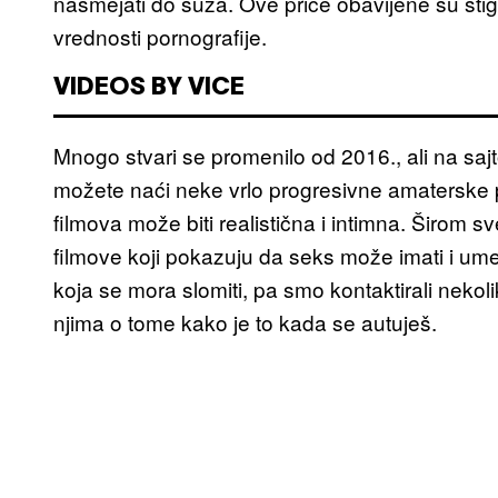
nasmejati do suza. Ove priče obavijene su stigm
vrednosti pornografije.
VIDEOS BY VICE
Mnogo stvari se promenilo od 2016., ali na sa
možete naći neke vrlo progresivne amaterske p
filmova može biti realistična i intimna. Širom sv
filmove koji pokazuju da seks može imati i umet
koja se mora slomiti, pa smo kontaktirali nekoli
njima o tome kako je to kada se autuješ.