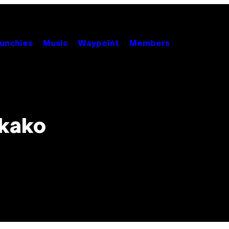
unchies
Music
Waypoint
Members
 kako