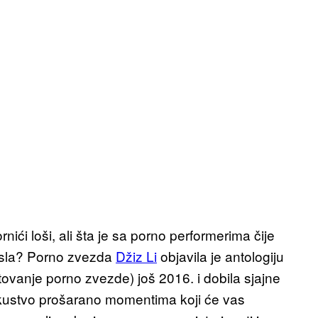
ići loši, ali šta je sa porno performerima čije
osla? Porno zvezda
Džiz Li
objavila je antologiju
ovanje porno zvezde) još 2016. i dobila sjajne
iskustvo prošarano momentima koji će vas