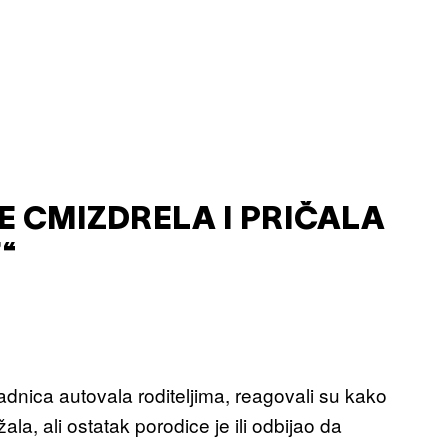
E CMIZDRELA I PRIČALA
“
dnica autovala roditeljima, reagovali su kako
la, ali ostatak porodice je ili odbijao da