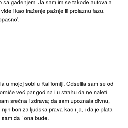
sio sa gađenjem. Ja sam im se takođe autovala
ideli kao traženje pažnje ili prolaznu fazu.
 opasno’.
u mojoj sobi u Kaliforniji. Odselila sam se od
orniće već par godina i u strahu da ne naleti
sam srećna i zdrava; da sam upoznala divnu,
ih bori za ljudska prava kao i ja, i da je plata
a sam da i ona bude.