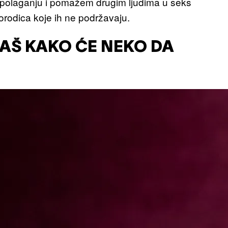
polaganju i pomažem drugim ljudima u seks
porodica koje ih ne podržavaju.
NAŠ KAKO ĆE NEKO DA