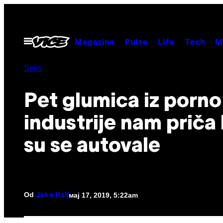
Скочи
на
садржај
Otvori
Magazine
Pulse
Life
Tech
M
Meni
Seks
Pet glumica iz porno
industrije nam priča
su se autovale
Od
мај 17, 2019, 5:22am
Jake Hall