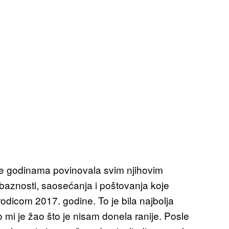
se godinama povinovala svim njihovim
baznosti, saosećanja i poštovanja koje
odicom 2017. godine. To je bila najbolja
 mi je žao što je nisam donela ranije. Posle