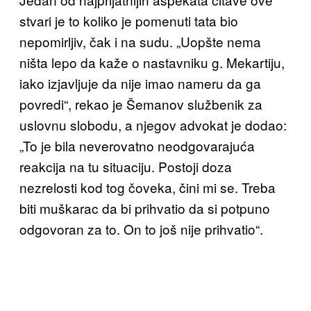
stvari je to koliko je pomenuti tata bio
nepomirljiv, čak i na sudu. „Uopšte nema
ništa lepo da kaže o nastavniku g. Mekartiju,
iako izjavljuje da nije imao nameru da ga
povredi“, rekao je Šemanov službenik za
uslovnu slobodu, a njegov advokat je dodao:
„To je bila neverovatno neodgovarajuća
reakcija na tu situaciju. Postoji doza
nezrelosti kod tog čoveka, čini mi se. Treba
biti muškarac da bi prihvatio da si potpuno
odgovoran za to. On to još nije prihvatio“.