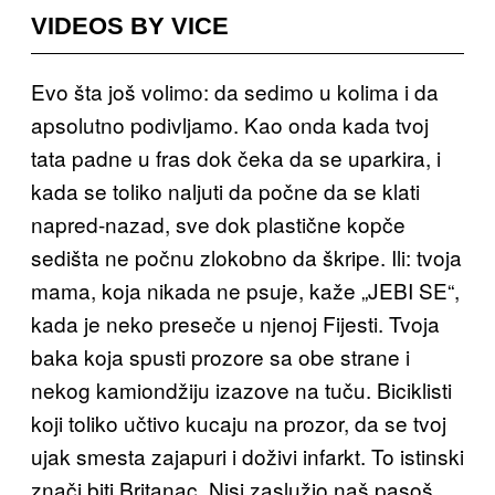
VIDEOS BY VICE
Evo šta još volimo: da sedimo u kolima i da
apsolutno podivljamo. Kao onda kada tvoj
tata padne u fras dok čeka da se uparkira, i
kada se toliko naljuti da počne da se klati
napred-nazad, sve dok plastične kopče
sedišta ne počnu zlokobno da škripe. Ili: tvoja
mama, koja nikada ne psuje, kaže „JEBI SE“,
kada je neko preseče u njenoj Fijesti. Tvoja
baka koja spusti prozore sa obe strane i
nekog kamiondžiju izazove na tuču. Biciklisti
koji toliko učtivo kucaju na prozor, da se tvoj
ujak smesta zajapuri i doživi infarkt. To istinski
znači biti Britanac. Nisi zaslužio naš pasoš,