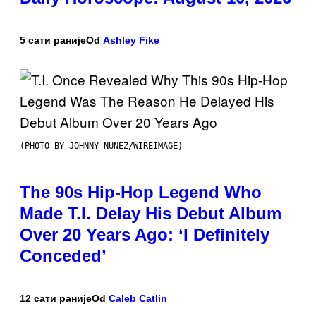
5 сати раније
Od
Ashley Fike
(PHOTO BY JOHNNY NUNEZ/WIREIMAGE)
The 90s Hip-Hop Legend Who
Made T.I. Delay His Debut Album
Over 20 Years Ago: ‘I Definitely
Conceded’
12 сати раније
Od
Caleb Catlin