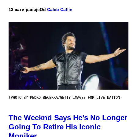
13 сати раније
Od
Caleb Catlin
(PHOTO BY PEDRO BECERRA/GETTY IMAGES FOR LIVE NATION)
The Weeknd Says He’s No Longer
Going To Retire His Iconic
Moniker