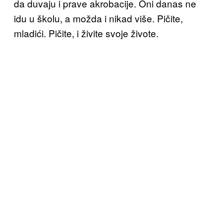
da duvaju i prave akrobacije. Oni danas ne
idu u školu, a možda i nikad više. Pičite,
mladići. Pičite, i živite svoje živote.