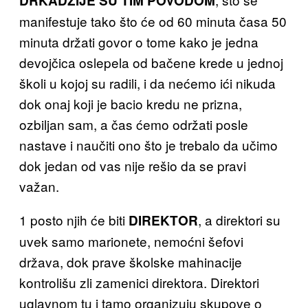
DRKADŽIJE SU TIM POVODOM
manifestuje tako što će od 60 minuta časa 50
minuta držati govor o tome kako je jedna
devojčica oslepela od bačene krede u jednoj
školi u kojoj su radili, i da nećemo ići nikuda
dok onaj koji je bacio kredu ne prizna,
ozbiljan sam, a čas ćemo održati posle
nastave i naučiti ono što je trebalo da učimo
dok jedan od vas nije rešio da se pravi
važan.
1 posto njih će biti
, a direktori su
DIREKTOR
uvek samo marionete, nemoćni šefovi
država, dok prave školske mahinacije
kontrolišu zli zamenici direktora. Direktori
uglavnom tu i tamo organizuju skupove o