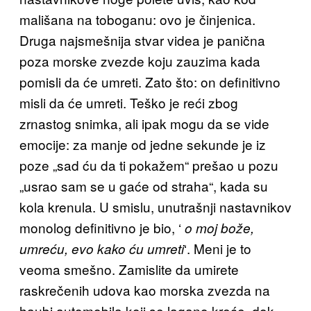
mališana na toboganu: ovo je činjenica.
Druga najsmešnija stvar videa je panična
poza morske zvezde koju zauzima kada
pomisli da će umreti. Zato što: on definitivno
misli da će umreti. Teško je reći zbog
zrnastog snimka, ali ipak mogu da se vide
emocije: za manje od jedne sekunde je iz
poze „sad ću da ti pokažem“ prešao u pozu
„usrao sam se u gaće od straha“, kada su
kola krenula. U smislu, unutrašnji nastavnikov
monolog definitivno je bio, ‘
o moj bože,
‘. Meni je to
umreću, evo kako ću umreti
veoma smešno. Zamislite da umirete
raskrečenih udova kao morska zvezda na
haubi automobila koji se lagano kreće, dok