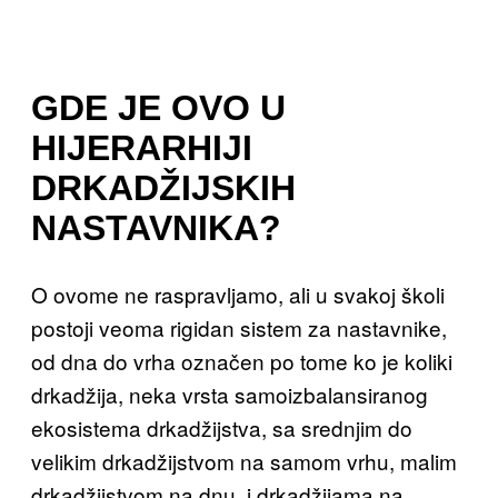
GDE JE OVO U
HIJERARHIJI
DRKADŽIJSKIH
NASTAVNIKA?
O ovome ne raspravljamo, ali u svakoj školi
postoji veoma rigidan sistem za nastavnike,
od dna do vrha označen po tome ko je koliki
drkadžija, neka vrsta samoizbalansiranog
ekosistema drkadžijstva, sa srednjim do
velikim drkadžijstvom na samom vrhu, malim
drkadžijstvom na dnu, i drkadžijama na