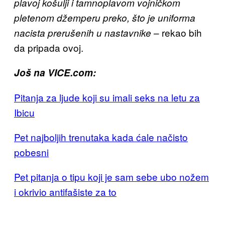
plavoj košulji i tamnoplavom vojničkom
pletenom džemperu preko, što je uniforma
– rekao bih
nacista prerušenih u nastavnike
da pripada ovoj.
Još na VICE.com:
Pitanja za ljude koji su imali seks na letu za
Ibicu
Pet najboljih trenutaka kada ćale načisto
pobesni
Pet pitanja o tipu koji je sam sebe ubo nožem
i okrivio antifašiste za to