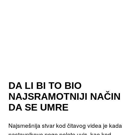
DA LI BI TO BIO
NAJSRAMOTNIJI NAČIN
DA SE UMRE
Najsmešnija stvar kod čitavog videa je kada
nastavnikove noge polete uvis, kao kod