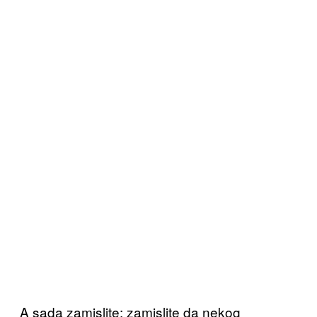
A sada zamislite: zamislite da nekog