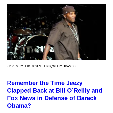
(PHOTO BY TIM MOSENFELDER/GETTY IMAGES)
Remember the Time Jeezy
Clapped Back at Bill O’Reilly and
Fox News in Defense of Barack
Obama?