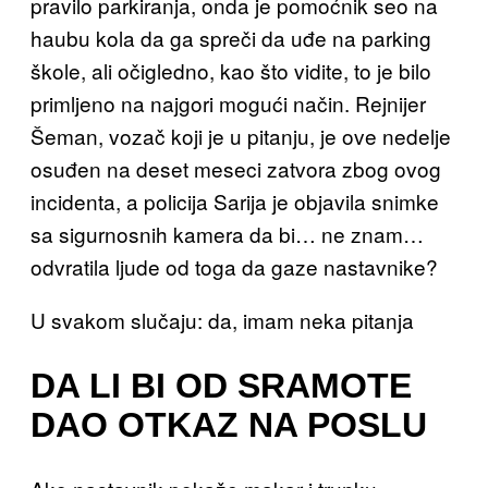
pravilo parkiranja, onda je pomoćnik seo na
haubu kola da ga spreči da uđe na parking
škole, ali očigledno, kao što vidite, to je bilo
primljeno na najgori mogući način. Rejnijer
Šeman, vozač koji je u pitanju, je ove nedelje
osuđen na deset meseci zatvora zbog ovog
incidenta, a policija Sarija je objavila snimke
sa sigurnosnih kamera da bi… ne znam…
odvratila ljude od toga da gaze nastavnike?
U svakom slučaju: da, imam neka pitanja
DA LI BI OD SRAMOTE
DAO OTKAZ NA POSLU