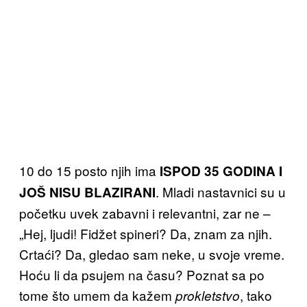
10 do 15 posto njih ima
ISPOD 35 GODINA I
. Mladi nastavnici su u
JOŠ NISU BLAZIRANI
početku uvek zabavni i relevantni, zar ne –
„Hej, ljudi! Fidžet spineri? Da, znam za njih.
Crtaći? Da, gledao sam neke, u svoje vreme.
Hoću li da psujem na času? Poznat sa po
tome što umem da kažem
, tako
prokletstvo