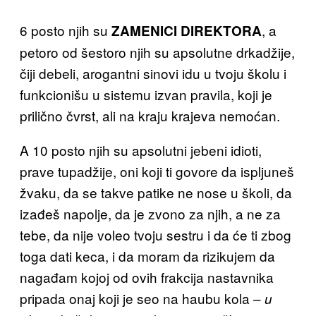
6 posto njih su
, a
ZAMENICI DIREKTORA
petoro od šestoro njih su apsolutne drkadžije,
čiji debeli, arogantni sinovi idu u tvoju školu i
funkcionišu u sistemu izvan pravila, koji je
prilično čvrst, ali na kraju krajeva nemoćan.
A 10 posto njih su apsolutni jebeni idioti,
prave tupadžije, oni koji ti govore da ispljuneš
žvaku, da se takve patike ne nose u školi, da
izađeš napolje, da je zvono za njih, a ne za
tebe, da nije voleo tvoju sestru i da će ti zbog
toga dati keca, i da moram da rizikujem da
nagađam kojoj od ovih frakcija nastavnika
pripada onaj koji je seo na haubu kola –
u