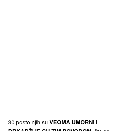
30 posto njih su
VEOMA UMORNI I
, što se