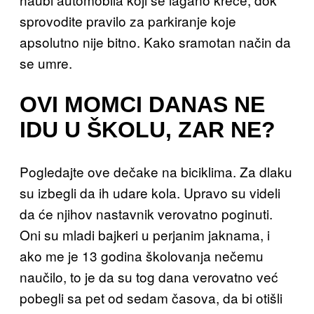
sprovodite pravilo za parkiranje koje
apsolutno nije bitno. Kako sramotan način da
se umre.
OVI MOMCI DANAS NE
IDU U ŠKOLU, ZAR NE?
Pogledajte ove dečake na biciklima. Za dlaku
su izbegli da ih udare kola. Upravo su videli
da će njihov nastavnik verovatno poginuti.
Oni su mladi bajkeri u perjanim jaknama, i
ako me je 13 godina školovanja nečemu
naučilo, to je da su tog dana verovatno već
pobegli sa pet od sedam časova, da bi otišli