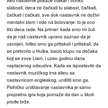
Ako nastavnik pokaže makar i trunku
slabosti, deca će čačkati tu slabost, čačkati,
čačkati i čačkati, sve dok nastavnik ne doživi
mentalni slom i ode na bolovanje: to je ono
što deca rade. Na primer: kada smo mi čuli
da je naš nastavnik upravo saznao da je
usvojen, toliko smo ga pritiskali i pritiskali, da
se pretvorio u Hulka, bacio klupu na dečaka
koji se zove Liam, i uzeo godinu dana
neplaćenog odsustva. Kada se ispostavilo da
nastavnik muzičkog ima aferu sa
nastavnicom engleskog, uništili smo ga.
Psihičko uništavanje nastavnika je samo
propratna igra koja pomaže da dan u školi
prođe brže.