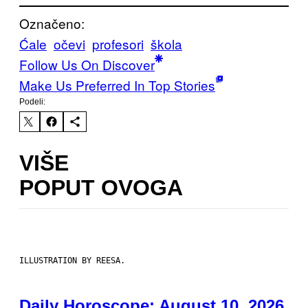
Označeno:
Ćale
očevi
profesori
škola
Follow Us On Discover
Make Us Preferred In Top Stories
Podeli:
VIŠE
POPUT OVOGA
ILLUSTRATION BY REESA.
Daily Horoscope: August 10, 2026