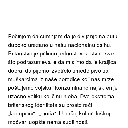
Počinjem da sumnjam da je divljanje na putu
duboko urezano u našu nacionalnu psihu.
Britanstvo je prilično jednostavna stvar: sve
što podrazumeva je da mislimo da je kraljica
dobra, da pijemo izvetrelo smeđe pivo sa
muškarcima iz naše porodice koji nas mrze,
poštujemo vojsku i konzumiramo najiskrenije
užasno veliku količinu hleba. Dva ekstrema
britanskog identiteta su prosto reči
„krompirići“ i „moča“. U našoj kulturološkoj
močvari uopšte nema suptilnosti.