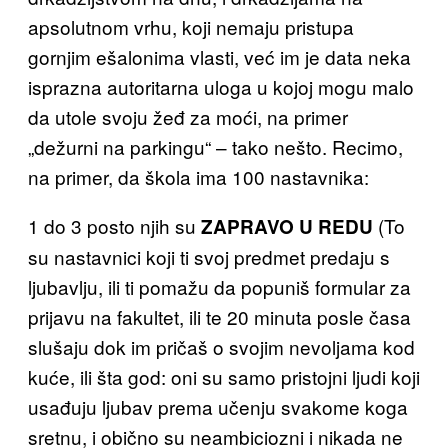
apsolutnom vrhu, koji nemaju pristupa
gornjim ešalonima vlasti, već im je data neka
isprazna autoritarna uloga u kojoj mogu malo
da utole svoju žeđ za moći, na primer
„dežurni na parkingu“ – tako nešto. Recimo,
na primer, da škola ima 100 nastavnika:
1 do 3 posto njih su
(To
ZAPRAVO U REDU
su nastavnici koji ti svoj predmet predaju s
ljubavlju, ili ti pomažu da popuniš formular za
prijavu na fakultet, ili te 20 minuta posle časa
slušaju dok im pričaš o svojim nevoljama kod
kuće, ili šta god: oni su samo pristojni ljudi koji
usađuju ljubav prema učenju svakome koga
sretnu, i obično su neambiciozni i nikada ne