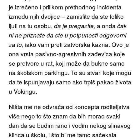
je izrečeno i prilikom prethodnog incidenta
između njih dvojice – zamislite da ste toliko
ljuti na tu osobu,
, a onda
da je pregazite
čak
ni ne priznate da ste u potpunosti odgovorni
, iako vam preti zatvorska kazna. Ovo je
za to
ona vrsta pasivno-agresivnih zađevica koje
se pretvore u rat, koji može da bukne samo
na školskom parkingu. To su stvari koje mogu
da te ispunjavaju samo ako trpiš pakao života
u Vokingu.
Ništa me ne odvraća od koncepta roditeljstva
više nego to što znam da bih morao svaki
dan da se budim rano i vodim nekog slinavog
klinca u školu, i što bi me tamo sačekala