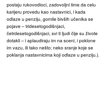
postaju rukovodioci, zadovoljni time da celu
karijeru provedu kao nastavnici, i kada
odlaze u penziju, gomile bivših učenika se
pojave – tridesetogodišnjaci,
četrdesetogodišnjaci, svi ti ljudi čije su živote
dotakli – i aplaudiraju im na sceni, i poklone
im vazu, ili tako nešto; neko sranje koje se
poklanja nastavnicima koji odlaze u penziju.).