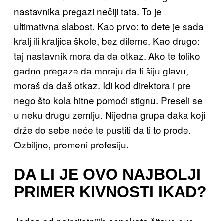
nastavnika pregazi nečiji tata. To je
ultimativna slabost. Kao prvo: to dete je sada
kralj ili kraljica škole, bez dileme. Kao drugo:
taj nastavnik mora da da otkaz. Ako te toliko
gadno pregaze da moraju da ti šiju glavu,
moraš da daš otkaz. Idi kod direktora i pre
nego što kola hitne pomoći stignu. Preseli se
u neku drugu zemlju. Nijedna grupa đaka koji
drže do sebe neće te pustiti da ti to prođe.
Ozbiljno, promeni profesiju.
DA LI JE OVO NAJBOLJI
PRIMER KIVNOSTI IKAD?
Jedan od najprijatnijih aspekata čitave ove