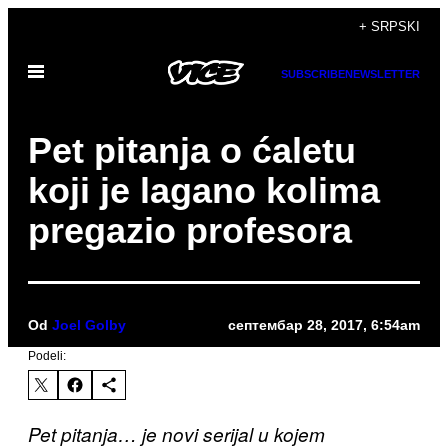
Скочи
+ SRPSKI
на
Otvori
садржај
SUBSCRIBE
NEWSLETTER
Meni
Pet pitanja o ćaletu
koji je lagano kolima
pregazio profesora
Od
Joel Golby
септембар 28, 2017, 6:54am
Podeli:
Pet pitanja… je novi serijal u kojem