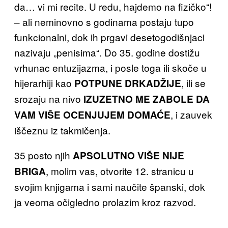
da… vi mi recite. U redu, hajdemo na fizičko“!
– ali neminovno s godinama postaju tupo
funkcionalni, dok ih prgavi desetogodišnjaci
nazivaju „penisima“. Do 35. godine dostižu
vrhunac entuzijazma, i posle toga ili skoče u
hijerarhiji kao
, ili se
POTPUNE DRKADŽIJE
srozaju na nivo
IZUZETNO ME ZABOLE DA
, i zauvek
VAM VIŠE OCENJUJEM DOMAĆE
iščeznu iz takmičenja.
35 posto njih
APSOLUTNO VIŠE NIJE
, molim vas, otvorite 12. stranicu u
BRIGA
svojim knjigama i sami naučite španski, dok
ja veoma očigledno prolazim kroz razvod.