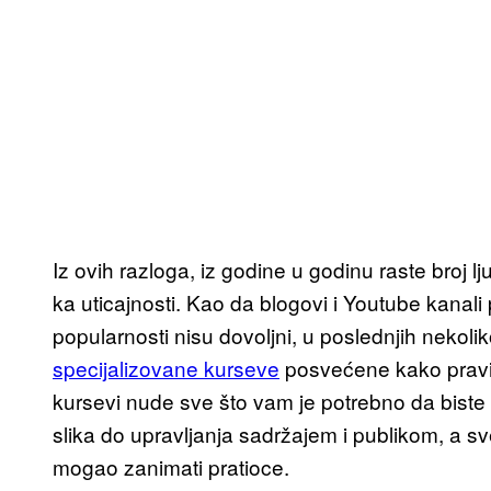
Iz ovih razloga, iz godine u godinu raste broj l
ka uticajnosti. Kao da blogovi i Youtube kanal
popularnosti nisu dovoljni, u poslednjih nekolik
specijalizovane kurseve
posvećene kako pravim
kursevi nude sve što vam je potrebno da biste 
slika do upravljanja sadržajem i publikom, a sve
mogao zanimati pratioce.