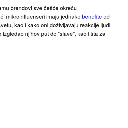
klamu brendovi sve češće okreću
aći mikroinfluenseri imaju jednake
benefite
od
vetu, kao i kako oni doživljavaju reakcije ljudi
e izgledao njihov put do “slave”, kao i šta za