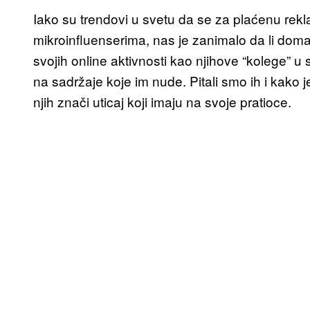
Iako su trendovi u svetu da se za plaćenu re
mikroinfluenserima, nas je zanimalo da li dom
svojih online aktivnosti kao njihove “kolege” u s
na sadržaje koje im nude. Pitali smo ih i kako j
njih znači uticaj koji imaju na svoje pratioce.