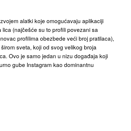
azvojem alatki koje omogućavaju aplikaciji
a lica (najčešće su to profili povezani sa
novac profilima obezbede veći broj pratilaca),
širom sveta, koji od svog velikog broja
vca. Ovo je samo jedan u nizu događaja koji
 sigurno gube Instagram kao dominantnu