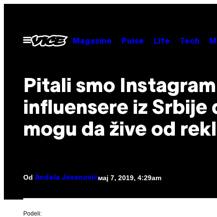
Скочи
на
садржај
Otvori
Magazine
Pulse
Life
Tech
M
Meni
Pitali smo Instagram
influensere iz Srbije d
mogu da žive od rek
Od
мај 7, 2019, 4:29am
Anđela Jovanović
Podeli: