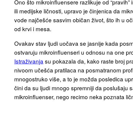
Ono što mikroinfluensere razlikuje od “pravih” 
ili medijske ličnosti, upravo je činjenica da mikr
vode najčešće sasvim običan život, što ih u oči
od krvi i mesa.
Ovakav stav ljudi uočava se jasnije kada pos
ostvaruju mikroinfluenseri u odnosu na one prof
Istraživanja
su pokazala da, kako raste broj pra
nivoom učešća pratilaca na posmatranom profil
mnogostruko više, a to je možda posledica u
čini da su ljudi mnogo spremniji da poslušaju sa
mikroinfluenser, nego recimo neka poznata ličnos