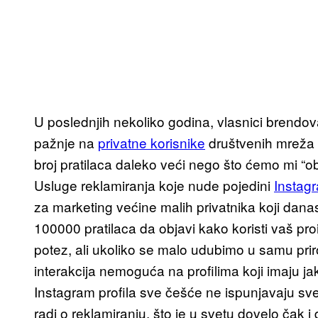
U poslednjih nekoliko godina, vlasnici brendov
pažnje na
privatne korisnike
društvenih mreža k
broj pratilaca daleko veći nego što ćemo mi “obi
Usluge reklamiranja koje nude pojedini
Instagr
za marketing većine malih privatnika koji danas 
100000 pratilaca da objavi kako koristi vaš p
potez, ali ukoliko se malo udubimo u samu prir
interakcija nemoguća na profilima koji imaju jak
Instagram profila sve češće ne ispunjavaju sve
radi o reklamiranju, što je u svetu dovelo čak i