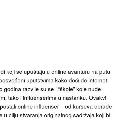
judi koji se upuštaju u online avanturu na putu
i posvećeni uputstvima kako doći do internet
o godina razvile su se i “škole” koje nude
, tako i influenserima u nastanku. Ovakvi
postali online influenser – od kurseva obrade
 u cilju stvaranja originalnog sadržaja koji bi