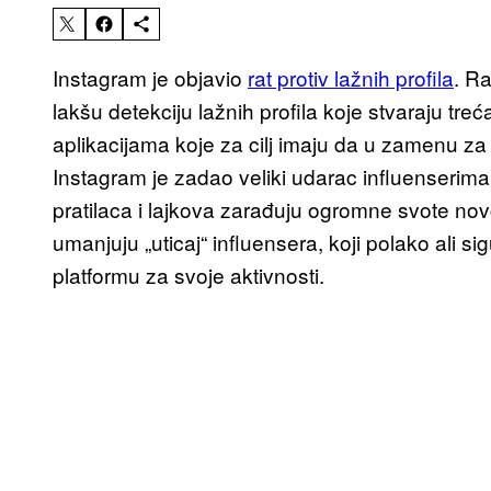
Instagram je objavio
rat protiv lažnih profila
. R
lakšu detekciju lažnih profila koje stvaraju treć
aplikacijama koje za cilj imaju da u zamenu za 
Instagram je zadao veliki udarac influenserima 
pratilaca i lajkova zarađuju ogromne svote no
umanjuju „uticaj“ influensera, koji polako ali
platformu za svoje aktivnosti.