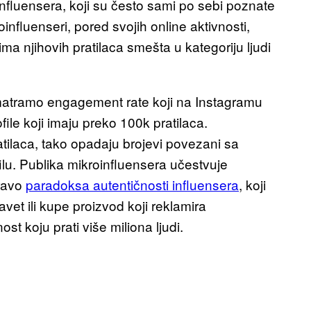
influensera, koji su često sami po sebi poznate
oinfluenseri, pored svojih online aktivnosti,
ma njihovih pratilaca smešta u kategoriju ljudi
matramo engagement rate koji na Instagramu
ile koji imaju preko 100k pratilaca.
tilaca, tako opadaju brojevi povezani sa
u. Publika mikroinfluensera učestvuje
pravo
paradoksa autentičnosti influensera
, koji
vet ili kupe proizvod koji reklamira
t koju prati više miliona ljudi.