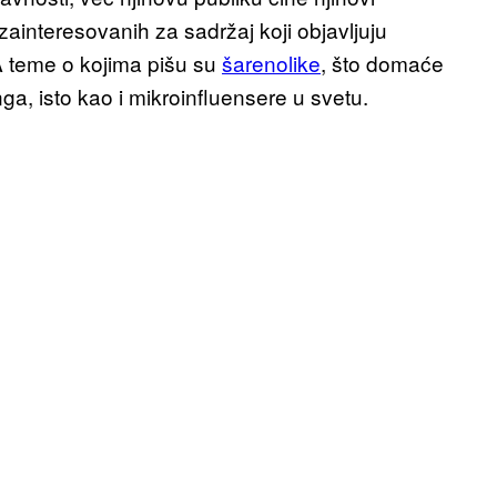
no zainteresovanih za sadržaj koji objavljuju
A teme o kojima pišu su
šarenolike
, što domaće
ga, isto kao i mikroinfluensere u svetu.