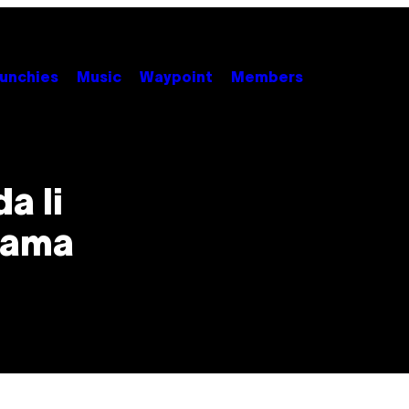
unchies
Music
Waypoint
Members
a li
lama