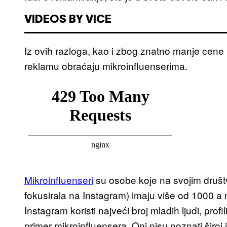
VIDEOS BY VICE
Iz ovih razloga, kao i zbog znatno manje cene
reklamu obraćaju mikroinfluenserima.
Mikroinfluenseri
su osobe koje na svojim druš
fokusirala na Instagram) imaju više od 1000 a 
Instagram koristi najveći broj mladih ljudi, profi
primer mikroinfluensera. Oni nisu poznati široj 