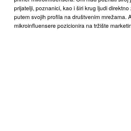
prijatelji, poznanici, kao i širi krug ljudi direkt
putem svojih profila na društvenim mrežama. 
mikroinfluensere pozicionira na tržište marketin