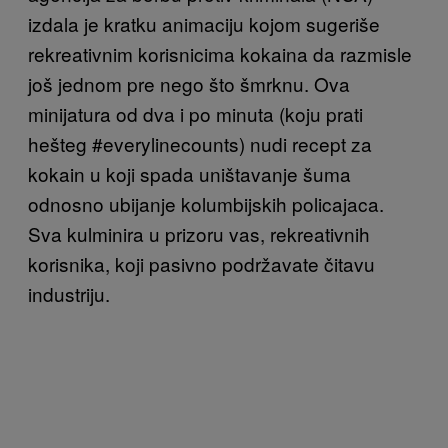
izdala je kratku animaciju kojom sugeriše
rekreativnim korisnicima kokaina da razmisle
još jednom pre nego što šmrknu. Ova
minijatura od dva i po minuta (koju prati
hešteg #everylinecounts) nudi recept za
kokain u koji spada uništavanje šuma
odnosno ubijanje kolumbijskih policajaca.
Sva kulminira u prizoru vas, rekreativnih
korisnika, koji pasivno podržavate čitavu
industriju.