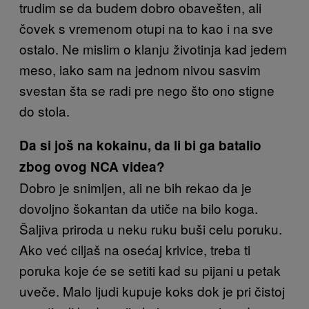
trudim se da budem dobro obavešten, ali
čovek s vremenom otupi na to kao i na sve
ostalo. Ne mislim o klanju životinja kad jedem
meso, iako sam na jednom nivou sasvim
svestan šta se radi pre nego što ono stigne
do stola.
Da si još na kokainu, da li bi ga batalio
zbog ovog NCA videa?
Dobro je snimljen, ali ne bih rekao da je
dovoljno šokantan da utiče na bilo koga.
Šaljiva priroda u neku ruku buši celu poruku.
Ako već ciljaš na osećaj krivice, treba ti
poruka koje će se setiti kad su pijani u petak
uveče. Malo ljudi kupuje koks dok je pri čistoj