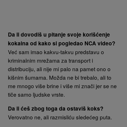
Da li dovodiš u pitanje svoje korišćenje
kokaina od kako si pogledao NCA video?
Već sam imao kakvu-takvu predstavu o
kriminalnim mrežama za transport i
distribuciju, ali nije mi palo na pamet ono o
kišnim šumama. Možda ne bi trebalo, ali to
me mnogo više brine i više mi znači jer se ne
tiče samo ljudske vrste.
Da li ćeš zbog toga da ostaviš koks?
Verovatno ne, ali razmisliću sledećeg puta.