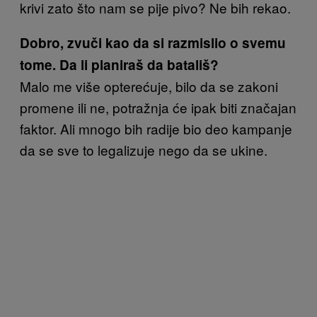
krivi zato što nam se pije pivo? Ne bih rekao.
Dobro, zvuči kao da si razmislio o svemu
tome. Da li planiraš da batališ?
Malo me više opterećuje, bilo da se zakoni
promene ili ne, potražnja će ipak biti značajan
faktor. Ali mnogo bih radije bio deo kampanje
da se sve to legalizuje nego da se ukine.