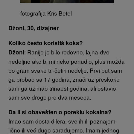
fotografija Kris Betel
Džoni, 30, dizajner
Koliko često koristiš koks?
: Ranije je bilo redovno, lajna-dve
Džoni
nedeljno ako bi mi neko ponudio, plus možda
po gram svake tri-četiri nedelje. Prvi put sam
ga probao sa 17 godina, znači uz preskoke
sam ga uzimao trinaest godina, ali ostavio
sam sve droge pre dva meseca.
Da li si obavešten o poreklu kokaina?
Imao sam dosta dilera, sve ih ili poznajem
lično ili već dugo sarađujemo. Imam jednog