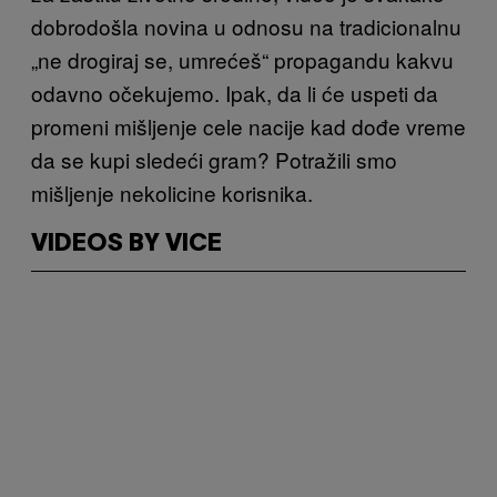
dobrodošla novina u odnosu na tradicionalnu
„ne drogiraj se, umrećeš“ propagandu kakvu
odavno očekujemo. Ipak, da li će uspeti da
promeni mišljenje cele nacije kad dođe vreme
da se kupi sledeći gram? Potražili smo
mišljenje nekolicine korisnika.
VIDEOS BY VICE