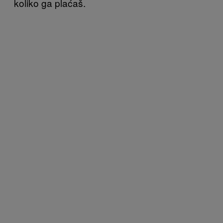
koliko ga plaćaš.