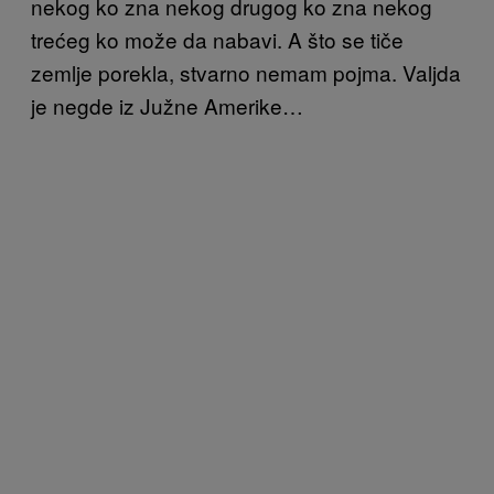
nekog ko zna nekog drugog ko zna nekog
trećeg ko može da nabavi. A što se tiče
zemlje porekla, stvarno nemam pojma. Valjda
je negde iz Južne Amerike…