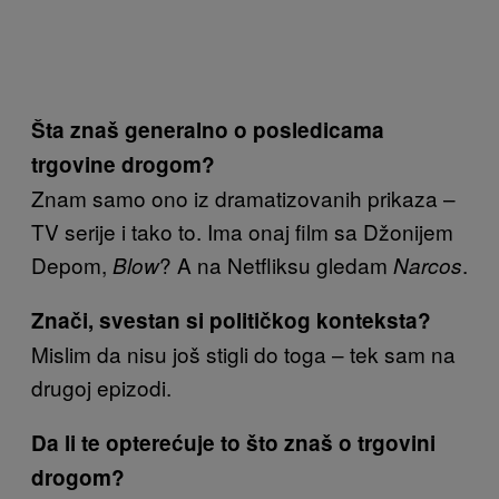
Šta znaš generalno o posledicama
trgovine drogom?
Znam samo ono iz dramatizovanih prikaza –
TV serije i tako to. Ima onaj film sa Džonijem
Depom,
? A na Netfliksu gledam
.
Blow
Narcos
Znači, svestan si političkog konteksta?
Mislim da nisu još stigli do toga – tek sam na
drugoj epizodi.
Da li te opterećuje to što znaš o trgovini
drogom?