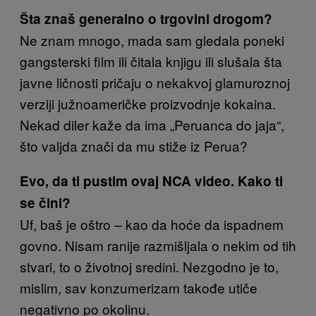
Šta znaš generalno o trgovini drogom?
Ne znam mnogo, mada sam gledala poneki
gangsterski film ili čitala knjigu ili slušala šta
javne ličnosti pričaju o nekakvoj glamuroznoj
verziji južnoameričke proizvodnje kokaina.
Nekad diler kaže da ima „Peruanca do jaja“,
što valjda znači da mu stiže iz Perua?
Evo, da ti pustim ovaj NCA video. Kako ti
se čini?
Uf, baš je oštro – kao da hoće da ispadnem
govno. Nisam ranije razmišljala o nekim od tih
stvari, to o životnoj sredini. Nezgodno je to,
mislim, sav konzumerizam takođe utiče
negativno po okolinu.