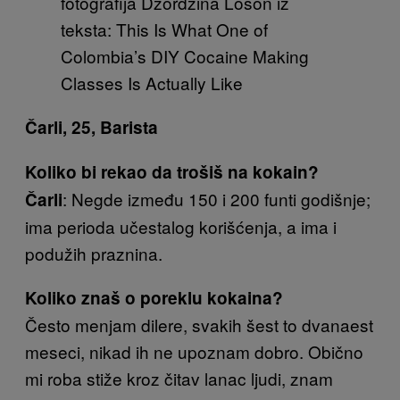
fotografija Džordžina Loson iz
teksta: This Is What One of
Colombia’s DIY Cocaine Making
Classes Is Actually Like
Čarli, 25, Barista
Koliko bi rekao da trošiš na kokain?
: Negde između 150 i 200 funti godišnje;
Čarli
ima perioda učestalog korišćenja, a ima i
podužih praznina.
Koliko znaš o poreklu kokaina?
Često menjam dilere, svakih šest to dvanaest
meseci, nikad ih ne upoznam dobro. Obično
mi roba stiže kroz čitav lanac ljudi, znam