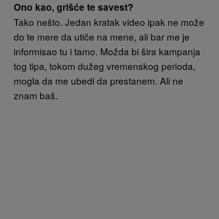
Ono kao, grišće te savest?
Tako nešto. Jedan kratak video ipak ne može
do te mere da utiče na mene, ali bar me je
informisao tu i tamo. Možda bi šira kampanja
tog tipa, tokom dužeg vremenskog perioda,
mogla da me ubedi da prestanem. Ali ne
znam baš.