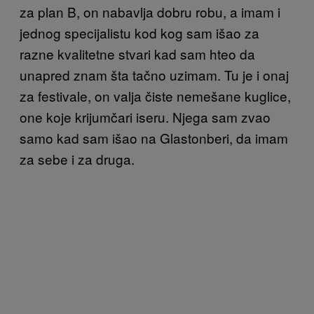
za plan B, on nabavlja dobru robu, a imam i
jednog specijalistu kod kog sam išao za
razne kvalitetne stvari kad sam hteo da
unapred znam šta tačno uzimam. Tu je i onaj
za festivale, on valja čiste nemešane kuglice,
one koje krijumčari iseru. Njega sam zvao
samo kad sam išao na Glastonberi, da imam
za sebe i za druga.