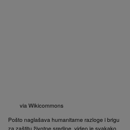
via Wikicommons
Pošto naglašava humanitarne razloge i brigu
za zaštitu životne sredine, video je svakako