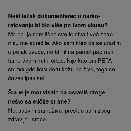
Neki težak dokumentarac o narko-
ratovanju bi bio više po tvom ukusu?
Ma da, ja sam lično sve te stvari već znao i
nisu me sprečile. Ako sam hteo da se uradim
u petak uveče, ne bi mi na pamet pao neki
tamo dvominutni crtać. Nije kao oni PETA
snimci gde lisici deru kožu na živo, toga se
čovek ipak seti.
Šta te je motivisalo da ostaviš droge,
nešto sa etičke strane?
Ne, sasvim samoživo: prestao sam zbog
zdravlja i sreće.