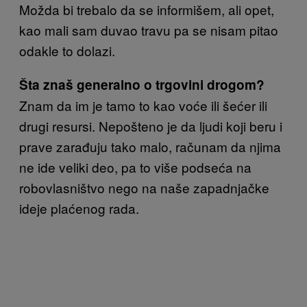
Možda bi trebalo da se informišem, ali opet,
kao mali sam duvao travu pa se nisam pitao
odakle to dolazi.
Šta znaš generalno o trgovini drogom?
Znam da im je tamo to kao voće ili šećer ili
drugi resursi. Nepošteno je da ljudi koji beru i
prave zarađuju tako malo, računam da njima
ne ide veliki deo, pa to više podseća na
robovlasništvo nego na naše zapadnjačke
ideje plaćenog rada.