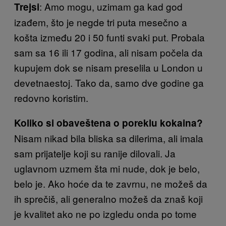
: Amo mogu, uzimam ga kad god
Trejsi
izađem, što je negde tri puta mesečno a
košta između 20 i 50 funti svaki put. Probala
sam sa 16 ili 17 godina, ali nisam počela da
kupujem dok se nisam preselila u London u
devetnaestoj. Tako da, samo dve godine ga
redovno koristim.
Koliko si obaveštena o poreklu kokaina?
Nisam nikad bila bliska sa dilerima, ali imala
sam prijatelje koji su ranije dilovali. Ja
uglavnom uzmem šta mi nude, dok je belo,
belo je. Ako hoće da te zavrnu, ne možeš da
ih sprečiš, ali generalno možeš da znaš koji
je kvalitet ako ne po izgledu onda po tome