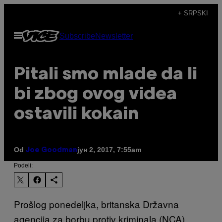
Скочи
+ SRPSKI
на
Otvori
Subscribe
Newsletter
садржај
Meni
Pitali smo mlade da li
bi zbog ovog videa
ostavili kokain
Od
јун 2, 2017, 7:55am
Joe Goodman
Podeli:
Prošlog ponedeljka, britanska Državna
agencija za borbu protiv kriminala (NCA)