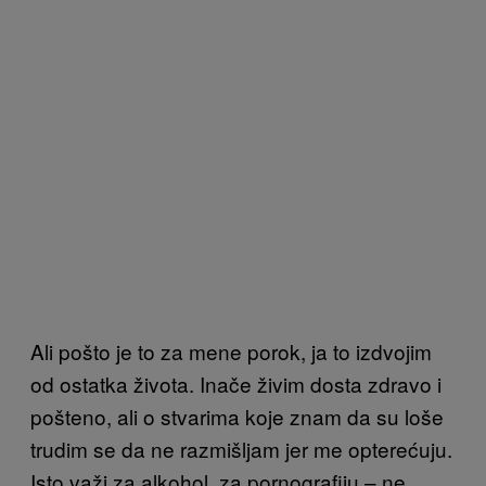
Ali pošto je to za mene porok, ja to izdvojim
od ostatka života. Inače živim dosta zdravo i
pošteno, ali o stvarima koje znam da su loše
trudim se da ne razmišljam jer me opterećuju.
Isto važi za alkohol, za pornografiju – ne