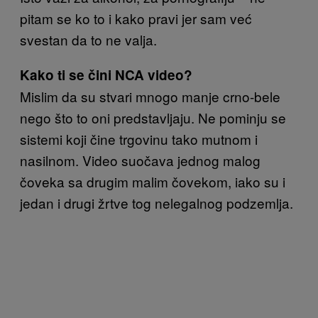
pitam se ko to i kako pravi jer sam već
svestan da to ne valja.
Kako ti se čini NCA video?
Mislim da su stvari mnogo manje crno-bele
nego što to oni predstavljaju. Ne pominju se
sistemi koji čine trgovinu tako mutnom i
nasilnom. Video suočava jednog malog
čoveka sa drugim malim čovekom, iako su i
jedan i drugi žrtve tog nelegalnog podzemlja.