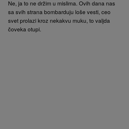
Ne, ja to ne držim u mislima. Ovih dana nas
sa svih strana bombarduju loše vesti, ceo
svet prolazi kroz nekakvu muku, to valjda
čoveka otupi.