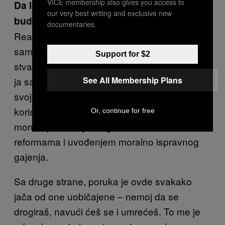
VICE membership also gives you access to
Da li ćeš sad razmisliti sledeći put kad
our very best writing and exclusive new
budeš naručila gram?
documentaries.
Realno, neću da prestanem da se radim
samo zato što sad malo bolje razumem
Support for $2
stvari. Već sam znala to o nasilju, ali mislim,
See All Membership Plans
ja sam tu samo mala karika u lancu. Imam
svoje interese kao i svi drugi. Kad bi par
korisnika batalilo belo, to bi bila samo kap u
Or, continue for free
moru u poređenju sa globalnim i nacionalnim
reformama i uvođenjem moralno ispravnog
gajenja.
Sa druge strane, poruka je ovde svakako
jača od one uobičajene – nemoj da se
drogiraš, navući ćeš se i umrećeš. To me je