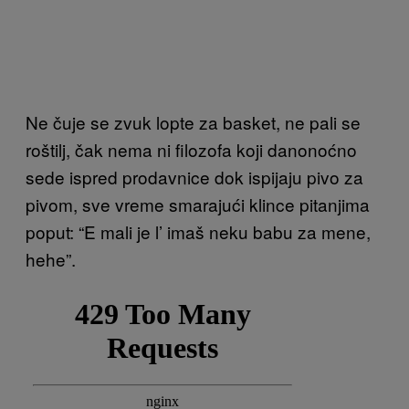
Ne čuje se zvuk lopte za basket, ne pali se
roštilj, čak nema ni filozofa koji danonoćno
sede ispred prodavnice dok ispijaju pivo za
pivom, sve vreme smarajući klince pitanjima
poput: “E mali je l’ imaš neku babu za mene,
hehe”.