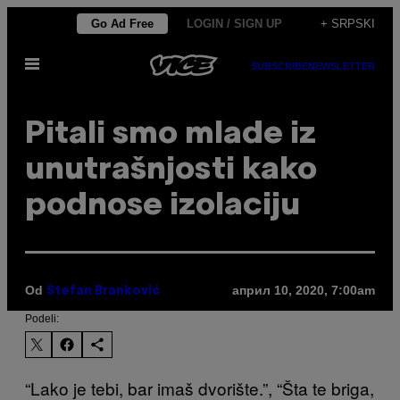
Скочи
Go Ad Free
LOGIN / SIGN UP
+ SRPSKI
на
Otvori
садржај
SUBSCRIBE
NEWSLETTER
Meni
Pitali smo mlade iz
unutrašnjosti kako
podnose izolaciju
Od
април 10, 2020, 7:00am
Stefan Branković
Podeli:
“Lako je tebi, bar imaš dvorište.”, “Šta te briga,