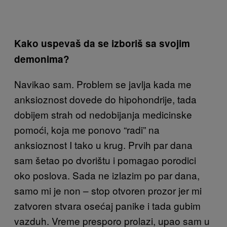
Kako uspevaš da se izboriš sa svojim
demonima?
Navikao sam. Problem se javlja kada me
anksioznost dovede do hipohondrije, tada
dobijem strah od nedobijanja medicinske
pomoći, koja me ponovo “radi” na
anksioznost I tako u krug. Prvih par dana
sam šetao po dvorištu i pomagao porodici
oko poslova. Sada ne izlazim po par dana,
samo mi je non – stop otvoren prozor jer mi
zatvoren stvara osećaj panike i tada gubim
vazduh. Vreme presporo prolazi, upao sam u