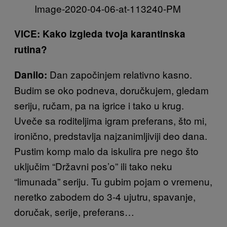
VICE: Kako izgleda tvoja karantinska
rutina?
Dan započinjem relativno kasno.
Danilo:
Budim se oko podneva, doručkujem, gledam
seriju, ručam, pa na igrice i tako u krug.
Uveče sa roditeljima igram preferans, što mi,
ironično, predstavlja najzanimljiviji deo dana.
Pustim komp malo da iskulira pre nego što
uključim “Državni pos’o” ili tako neku
“limunada” seriju. Tu gubim pojam o vremenu,
neretko zabodem do 3-4 ujutru, spavanje,
doručak, serije, preferans…