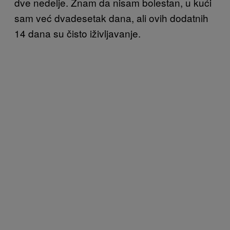
dve nedelje. Znam da nisam bolestan, u kući
sam već dvadesetak dana, ali ovih dodatnih
14 dana su čisto iživljavanje.