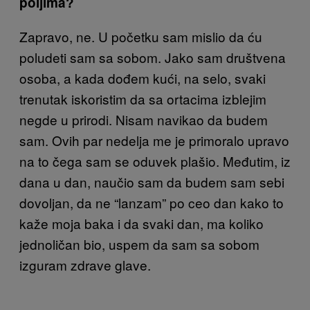
poljima?
Zapravo, ne. U početku sam mislio da ću
poludeti sam sa sobom. Jako sam društvena
osoba, a kada dođem kući, na selo, svaki
trenutak iskoristim da sa ortacima izblejim
negde u prirodi. Nisam navikao da budem
sam. Ovih par nedelja me je primoralo upravo
na to čega sam se oduvek plašio. Međutim, iz
dana u dan, naučio sam da budem sam sebi
dovoljan, da ne “lanzam” po ceo dan kako to
kaže moja baka i da svaki dan, ma koliko
jednoličan bio, uspem da sam sa sobom
izguram zdrave glave.