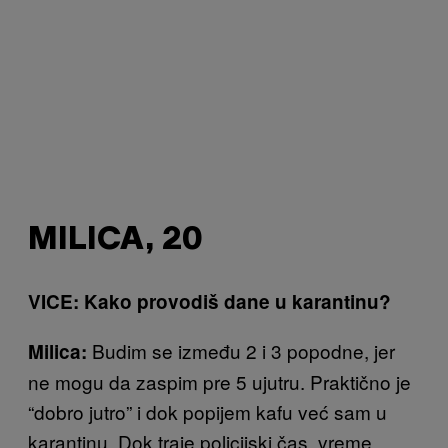
MILICA, 20
VICE: Kako provodiš dane u karantinu?
Budim se između 2 i 3 popodne, jer
Milica:
ne mogu da zaspim pre 5 ujutru. Praktično je
“dobro jutro” i dok popijem kafu već sam u
karantinu. Dok traje policijski čas, vreme