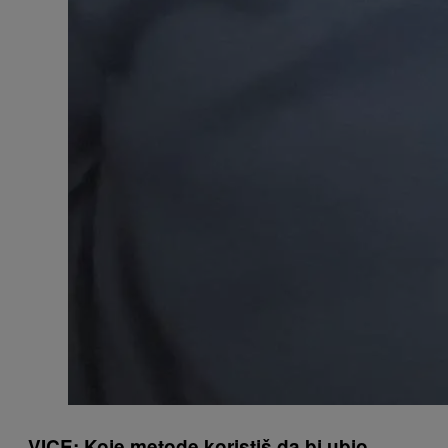
VICE: Koje metode koristiš da bi ubio