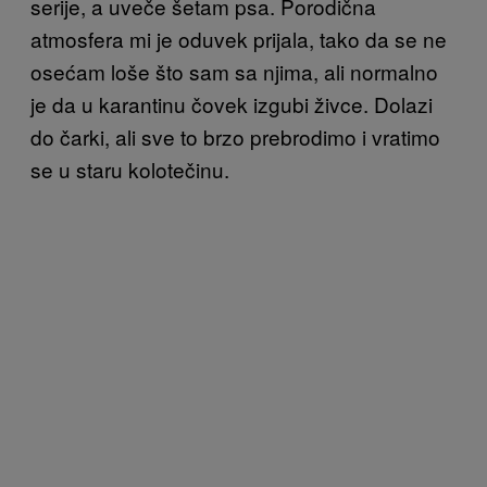
serije, a uveče šetam psa. Porodična
atmosfera mi je oduvek prijala, tako da se ne
osećam loše što sam sa njima, ali normalno
je da u karantinu čovek izgubi živce. Dolazi
do čarki, ali sve to brzo prebrodimo i vratimo
se u staru kolotečinu.