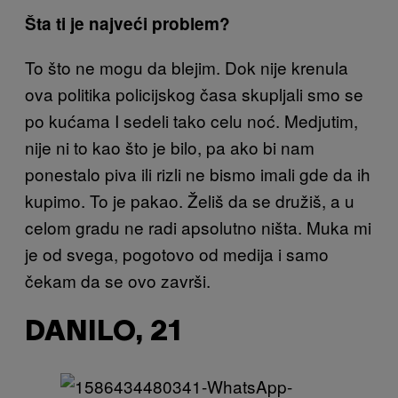
Šta ti je najveći problem?
To što ne mogu da blejim. Dok nije krenula
ova politika policijskog časa skupljali smo se
po kućama I sedeli tako celu noć. Medjutim,
nije ni to kao što je bilo, pa ako bi nam
ponestalo piva ili rizli ne bismo imali gde da ih
kupimo. To je pakao. Želiš da se družiš, a u
celom gradu ne radi apsolutno ništa. Muka mi
je od svega, pogotovo od medija i samo
čekam da se ovo završi.
DANILO, 21