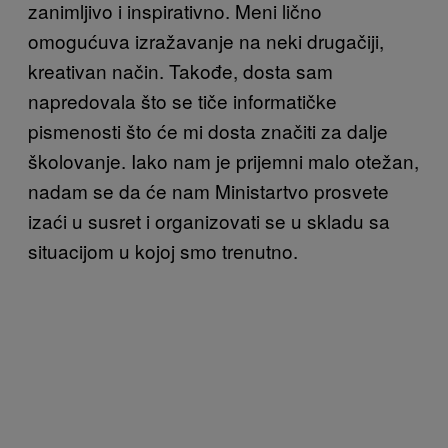
zanimljivo i inspirativno. Meni lično
omogućuva izražavanje na neki drugačiji,
kreativan način. Takođe, dosta sam
napredovala što se tiče informatičke
pismenosti što će mi dosta značiti za dalje
školovanje. Iako nam je prijemni malo otežan,
nadam se da će nam Ministartvo prosvete
izaći u susret i organizovati se u skladu sa
situacijom u kojoj smo trenutno.