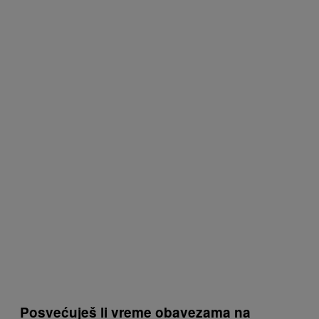
Posvećuješ li vreme obavezama na