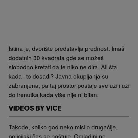
Istina je, dvorište predstavlja prednost. Imaš
dodatnih 30 kvadrata gde se možeš
slobodno kretati da te niko ne dira. Ali šta
kada i to dosadi? Javna okupljanja su
zabranjena, pa taj prostor postaje sve uži i uži
do trenutka kada više nije ni bitan.
VIDEOS BY VICE
Takođe, koliko god neko mislio drugačije,
policijski čas se poštuje. Omladini ne