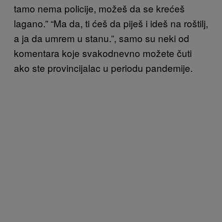
tamo nema policije, možeš da se krećeš
lagano.” “Ma da, ti ćeš da piješ i ideš na roštilj,
a ja da umrem u stanu.”, samo su neki od
komentara koje svakodnevno možete čuti
ako ste provincijalac u periodu pandemije.