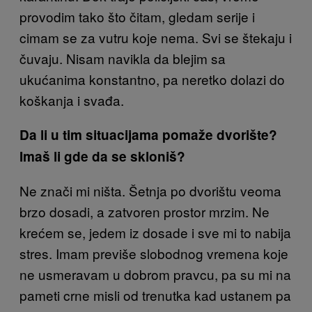
provodim tako što čitam, gledam serije i
cimam se za vutru koje nema. Svi se štekaju i
čuvaju. Nisam navikla da blejim sa
ukućanima konstantno, pa neretko dolazi do
koškanja i svađa.
Da li u tim situacijama pomaže dvorište?
Imaš li gde da se skloniš?
Ne znači mi ništa. Šetnja po dvorištu veoma
brzo dosadi, a zatvoren prostor mrzim. Ne
krećem se, jedem iz dosade i sve mi to nabija
stres. Imam previše slobodnog vremena koje
ne usmeravam u dobrom pravcu, pa su mi na
pameti crne misli od trenutka kad ustanem pa