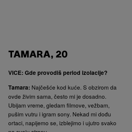
TAMARA, 20
VICE: Gde provodiš period izolacije?
Najčešće kod kuće. S obzirom da
Tamara:
ovde živim sama, često mi je dosadno.
Ubijam vreme, gledam filmove, vežbam,
pušim vutru i igram sony. Nekad mi dođu
ortaci, napijemo se, izblejimo i ujutro svako
na svoju stranu.