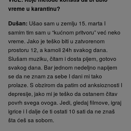
vreme u karantinu?
Ušao sam u zemlju 15. marta I
Dušan:
samim tim sam u “kućnom pritvoru” već neko
vreme. Jako je teško biti u zatvorenom
prostoru 12, a kamoli 24h svakog dana.
Slušam muziku, čitam i dosta pijem, gotovo
svakog dana. Bar jednom nedeljno napijem
se da ne znam za sebe I dani mi tako
prolaze. S obzirom da patim od anksioznosti I
depresije, jako mi je teško da ostanem čitav
povrh svega ovoga. Jedi, gledaj filmove, igraj
igrice i I dalje će ti ostati 10 sati da ne znaš
šta ćeš sa sobom.