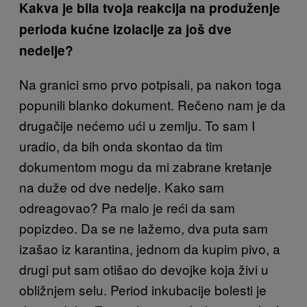
Kakva je bila tvoja reakcija na produženje
perioda kućne izolacije za još dve
nedelje?
Na granici smo prvo potpisali, pa nakon toga
popunili blanko dokument. Rečeno nam je da
drugačije nećemo ući u zemlju. To sam I
uradio, da bih onda skontao da tim
dokumentom mogu da mi zabrane kretanje
na duže od dve nedelje. Kako sam
odreagovao? Pa malo je reći da sam
popizdeo. Da se ne lažemo, dva puta sam
izašao iz karantina, jednom da kupim pivo, a
drugi put sam otišao do devojke koja živi u
obližnjem selu. Period inkubacije bolesti je