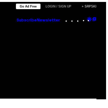
Go Ad Free
LOGIN / SIGN UP
+ SRPSKI
Instagram
TikTok
YouTube
Google
Goog
Subscribe
Newsletter
Discove
Top
Posts