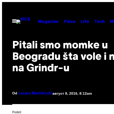
Скочи
на
садржај
Otvori
Magazine
Pulse
Life
Tech
M
Meni
Pitali smo momke u
Beogradu šta vole i 
na Grindr-u
Od
август 8, 2016, 8:12am
Lazara Marinkovic
Podeli: