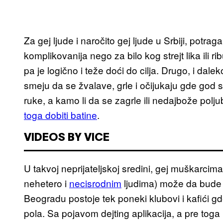
Za gej ljude i naročito gej ljude u Srbiji, potr
komplikovanija nego za bilo kog strejt lika ili 
pa je logično i teže doći do cilja. Drugo, i dale
smeju da se žvalave, grle i očijukaju gde god s
ruke, a kamo li da se zagrle ili nedajbože polju
toga dobiti batine
.
VIDEOS BY VICE
U takvoj neprijateljskoj sredini, gej muškarcima
nehetero i
necisrodnim
ljudima) može da bude 
Beogradu postoje tek poneki klubovi i kafići 
pola. Sa pojavom dejting aplikacija, a pre toga 