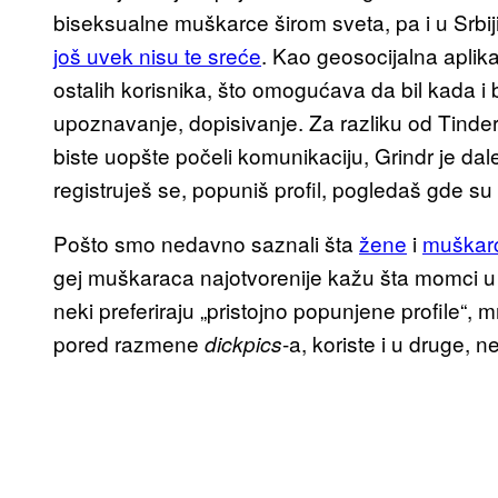
biseksualne muškarce širom sveta, pa i u Srbij
još uvek nisu te sreće
. Kao geosocijalna aplika
ostalih korisnika, što omogućava da bil kada 
upoznavanje, dopisivanje. Za razliku od Tinde
biste uopšte počeli komunikaciju, Grindr je dale
registruješ se, popuniš profil, pogledaš gde su 
Pošto smo nedavno saznali šta
žene
i
muškar
gej muškaraca najotvorenije kažu šta momci u 
neki preferiraju „pristojno popunjene profile“, mn
pored razmene
-a, koriste i u druge, 
dickpics