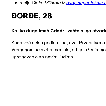
Ilustracija
Claire Milbrath iz
ovog super teksta o
ĐORĐE, 28
Koliko dugo imaš Grindr i zašto si ga otvor
Sada već nekih godinu i po, dve. Prvenstveno
Vremenom se svrha menjala, od nalaženja mom
upoznavanje sa novim ljudima.