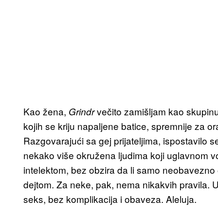
Kao žena,
večito zamišljam kao skupinu 
Grindr
kojih se kriju napaljene batice, spremnije za o
Razgovarajući sa gej prijateljima, ispostavilo 
nekako više okružena ljudima koji uglavnom vol
intelektom, bez obzira da li samo neobavezno 
dejtom. Za neke, pak, nema nikakvih pravila. U
seks, bez komplikacija i obaveza. Aleluja.