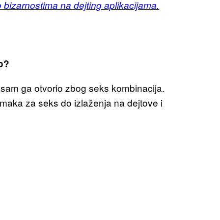
 bizarnostima na dejting aplikacijama.
io?
 sam ga otvorio zbog seks kombinacija.
aka za seks do izlaženja na dejtove i