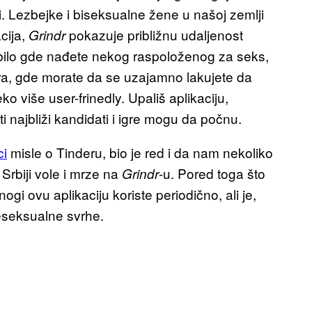
i. Lezbejke i biseksualne žene u našoj zemlji
cija,
pokazuje približnu udaljenost
Grindr
i bilo gde nađete nekog raspoloženog za seks,
ra, gde morate da se uzajamno lakujete da
ko više user-frinedly. Upališ aplikaciju,
ti najbliži kandidati i igre mogu da počnu.
ci
misle o Tinderu, bio je red i da nam nekoliko
Srbiji vole i mrze na
-u. Pored toga što
Grindr
ogi ovu aplikaciju koriste periodično, ali je,
neseksualne svrhe.