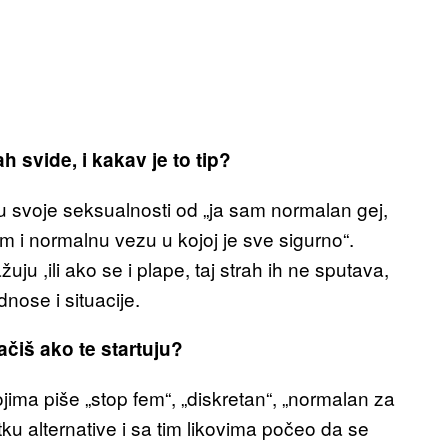
ah svide, i kakav je to tip?
anju svoje seksualnosti od „ja sam normalan gej,
m i normalnu vezu u kojoj je sve sigurno“.
uju ,ili ako se i plape, taj strah ih ne sputava,
nose i situacije.
čiš ako te startuju?
ma piše „stop fem“, „diskretan“, „normalan za
u alternative i sa tim likovima počeo da se