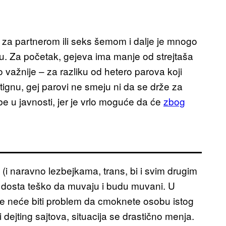
aga za partnerom ili seks šemom i dalje je mnogo
ribu. Za početak, gejeva ima manje od strejtaša
ko važnije – za razliku od hetero parova koji
tignu, gej parovi ne smeju ni da se drže za
be u javnosti, jer je vrlo moguće da će
zbog
 (i naravno lezbejkama, trans, bi i svim drugim
dosta teško da muvaju i budu muvani. U
gde neće biti problem da cmoknete osobu istog
i dejting sajtova, situacija se drastično menja.