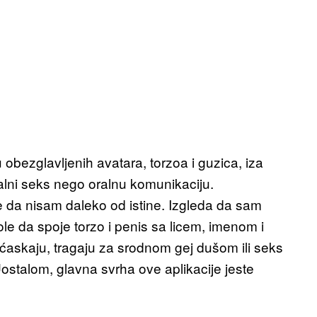
obezglavljenih avatara, torzoa i guzica, iza
ralni seks nego oralnu komunikaciju.
se da nisam daleko od istine. Izgleda da sam
e da spoje torzo i penis sa licem, imenom i
ćaskaju, tragaju za srodnom gej dušom ili seks
ostalom, glavna svrha ove aplikacije jeste