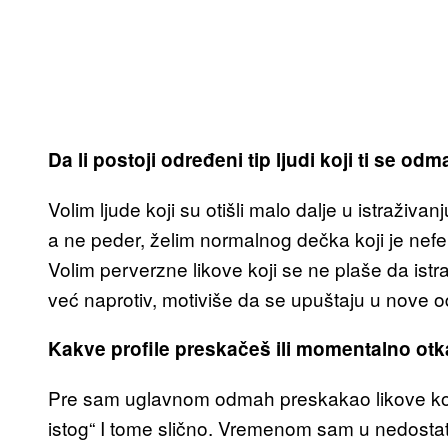
Da li postoji određeni tip ljudi koji ti se odm
Volim ljude koji su otišli malo dalje u istraživ
a ne peder, želim normalnog dečka koji je nefe
Volim perverzne likove koji se ne plaše da istraž
već naprotiv, motiviše da se upuštaju u nove od
Kakve profile preskačeš ili momentalno otka
Pre sam uglavnom odmah preskakao likove koji
istog“ I tome slično. Vremenom sam u nedostatk