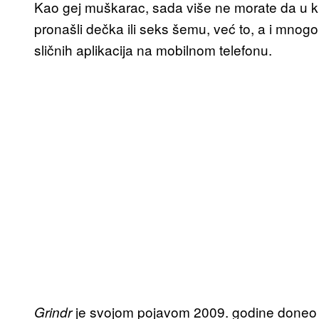
Kao gej muškarac, sada više ne morate da u k
pronašli dečka ili seks šemu, već to, a i mnogo
sličnih aplikacija na mobilnom telefonu.
je svojom pojavom 2009. godine doneo sv
Grindr