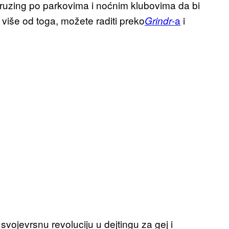
ruzing po parkovima i noćnim klubovima da bi
 više od toga, možete raditi preko
-a
i
Grindr
ojevrsnu revoluciju u dejtingu za gej i