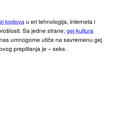
gej kodova
u eri tehnologija, interneta i
rošlosti. Sa jedne strane,
gej kultura
 danas umnogome utiče na savremenu gej
ovog preplitanja je – seks.