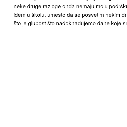
neke druge razloge onda nemaju moju podršku
idem u školu, umesto da se posvetim nekim dru
što je glupost što nadoknađujemo dane koje sm