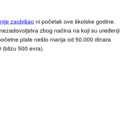
nije zaobišao
ni početak ove školske godine.
z nezadovoljstva zbog načina na koji su uređenji
početne plate nešto manja od 50.000 dinara
 (blizu 500 evra).