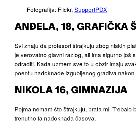
Fotografija: Flickr,
SupportPDX
ANĐELA, 18, GRAFIČKA 
Svi znaju da profesori štrajkuju zbog niskih plat
je verovatno glavni razlog, ali ima sigurno još 
odraditi. Kada uzmem sve to u obzir imaju svako
poentu nadoknade izgubljenog gradiva nakon t
NIKOLA 16, GIMNAZIJA
Pojma nemam što štrajkuju, brata mi. Trebalo b
trenutno ta nadoknada časova.