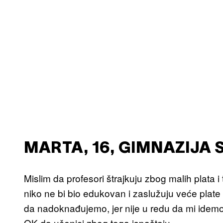
MARTA, 16, GIMNAZIJA 
Mislim da profesori štrajkuju zbog malih plata i 
niko ne bi bio edukovan i zaslužuju veće plate 
da nadoknađujemo, jer nije u redu da mi idemo 
OK da učenici zbog toga ispaštaju.