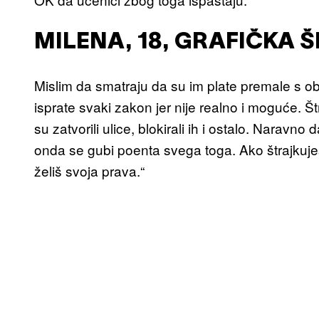
MILENA, 18, GRAFIČKA 
Mislim da smatraju da su im plate premale s o
isprate svaki zakon jer nije realno i moguće. Š
su zatvorili ulice, blokirali ih i ostalo. Narav
onda se gubi poenta svega toga. Ako štrajkuješ, 
želiš svoja prava.“