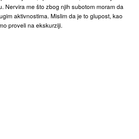
. Nervira me što zbog njih subotom moram da
gim aktivnostima. Mislim da je to glupost, kao
o proveli na ekskurziji.