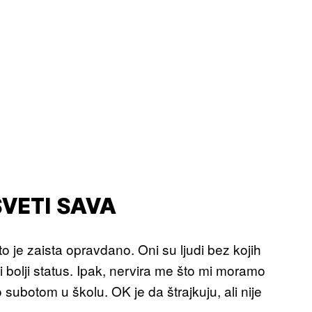
SVETI SAVA
to je zaista opravdano. Oni su ljudi bez kojih
i bolji status. Ipak, nervira me što mi moramo
subotom u školu. OK je da štrajkuju, ali nije