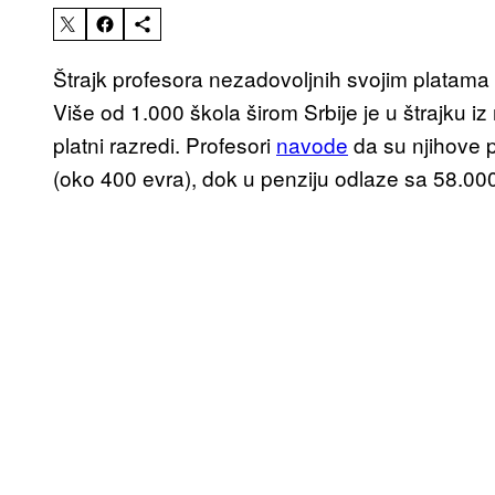
Štrajk profesora nezadovoljnih svojim platama
Više od 1.000 škola širom Srbije je u štrajku i
platni razredi. Profesori
navode
da su njihove 
(oko 400 evra), dok u penziju odlaze sa 58.000