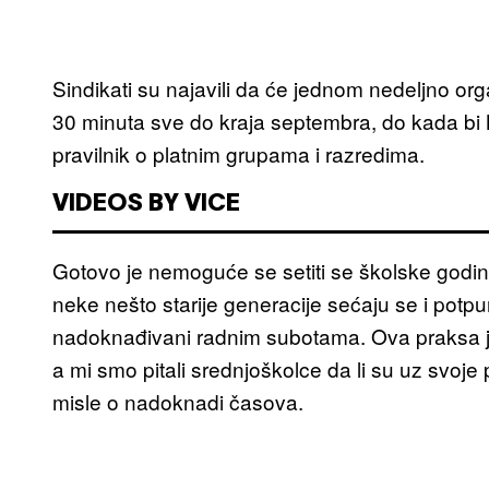
Sindikati su najavili da će jednom nedeljno or
30 minuta sve do kraja septembra, do kada bi M
pravilnik o platnim grupama i razredima.
VIDEOS BY VICE
Gotovo je nemoguće se setiti se školske godi
neke nešto starije generacije sećaju se i potp
nadoknađivani radnim subotama. Ova praksa je 
a mi smo pitali srednjoškolce da li su uz svoje p
misle o nadoknadi časova.