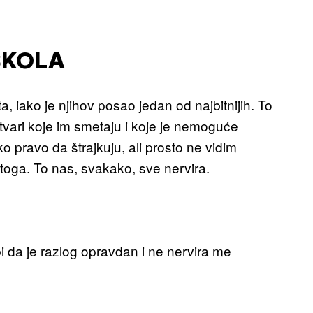
ŠKOLA
a, iako je njihov posao jedan od najbitnijih. To
stvari koje im smetaju i koje je nemoguće
 pravo da štrajkuju, ali prosto ne vidim
oga. To nas, svakako, sve nervira.
i da je razlog opravdan i ne nervira me