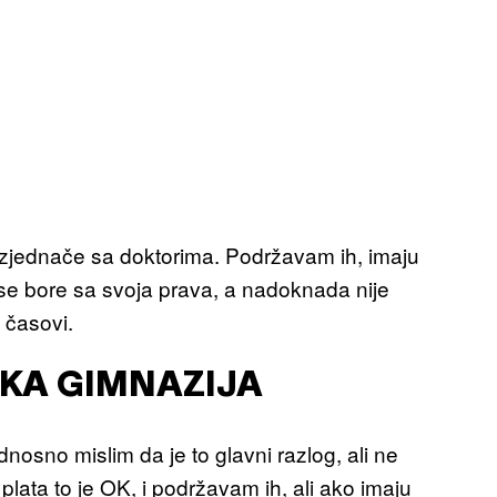
e izjednače sa doktorima. Podržavam ih, imaju
r se bore sa svoja prava, a nadoknada nije
 časovi.
ČKA GIMNAZIJA
dnosno mislim da je to glavni razlog, ali ne
plata to je OK, i podržavam ih, ali ako imaju