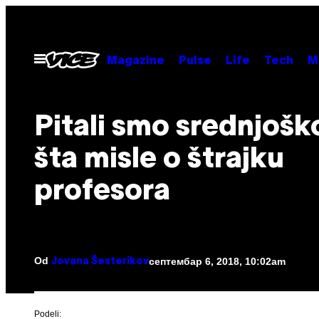
Скочи
на
садржај
Otvori
Magazine
Pulse
Life
Tech
M
Meni
Pitali smo srednjošk
šta misle o štrajku
profesora
Od
септембар 6, 2018, 10:02am
Jovana Šesterikov
Podeli: