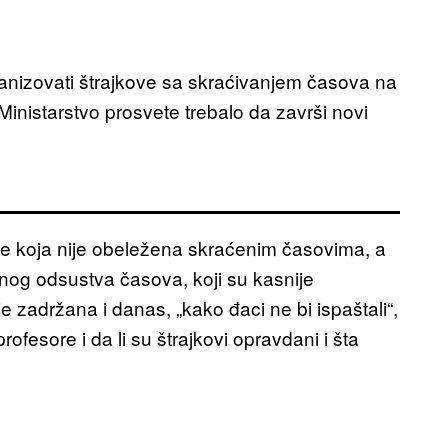
ganizovati štrajkove sa skraćivanjem časova na
inistarstvo prosvete trebalo da završi novi
ne koja nije obeležena skraćenim časovima, a
unog odsustva časova, koji su kasnije
zadržana i danas, „kako đaci ne bi ispaštali“,
rofesore i da li su štrajkovi opravdani i šta