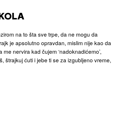
ŠKOLA
bzirom na to šta sve trpe, da ne mogu da
trajk je apsolutno opravdan, mislim nije kao da
no da me nervira kad čujem ‘nadoknadićemo’,
štrajkuj ćuti i jebe ti se za izgubljeno vreme,