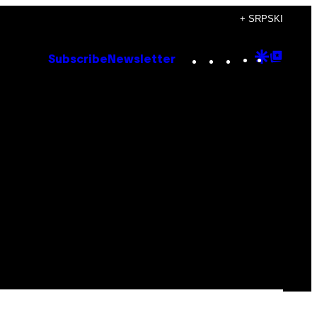
+ SRPSKI
Instagram
TikTok
YouTube
Google
Goog
Subscribe
Newsletter
Discove
Top
Posts