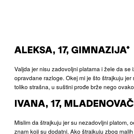
ALEKSA, 17, GIMNAZIJA*
Valjda jer nisu zadovoljni platama i žele da s
opravdane razloge. Okej mi je što štrajkuju je
toliko strašna, u suštini prođe brže nego ovako
IVANA, 17, MLADENOVA
Mislim da štrajkuju jer su nezadovljni platom, o
znam koji su dodatni. Ako štrajkuju zbog malih 